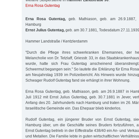
Weitere Stolpersteine in
Hammer Landstraße 90
:
Erna Rosa Gutentag
Erna Rosa Gutentag,
geb. Mathiason, geb. am 26.9.1887, 
Hamburg
Ernst Julius Gutentag,
geb. am 30.7.1881, Todesdatum 27.11.193
Hammer Landstraße / Kentzlerdamm
"Durch die Pflege ihres schwerkranken Ehemannes, der h
Melancholie von Dr. Tetzlaff, Griesstr. 33, in das Staatskrankenhau
wurde, hatte sich Frau Gutentag anscheinend überanstrengt
Schwermut begangen sein." So lautete die Erklärung für Erna Ros
am Neujahrstag 1939 im Polizeibericht. Als Hinweis wurde hinzugef
Schwager Rudolf Gutentag fand sie erhängt in ihrer Wohnung.
Erna Rosa Gutentag, geb. Mathiason, geb. am 26.9.1887 in Hamb
Juli 1912 mit Ernst Julius Gutentag, geb. 30.7.1881 in Jever, ve
Anfang des 20. Jahrhunderts nach Hamburg und traten im 26. Mär
Israelitische Gemeinde ein. Das Ehepaar blieb kinderlos.
Rudolf Gutentag, ein jüngerer Bruder von Ernst Gutentag, si
Hamburg über, um die Geschäfte seines Bruders fortzuführen, a
Ernst Gutentag betrieb in der Eiffestraße 438/40 ein An- und Verkau
und Metallen. Die Familie lebte in guten wirtschaftlichen Verhältnis