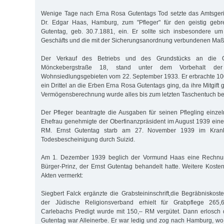
Wenige Tage nach Erna Rosa Gutentags Tod setzte das Amtsgeri
Dr. Edgar Haas, Hamburg, zum "Pfleger" für den geistig gebre
Gutentag, geb. 30.7.1881, ein. Er sollte sich insbesondere um
Geschäfts und die mit der Sicherungsanordnung verbundenen M
Der Verkauf des Betriebs und des Grundstücks an die
Mönckebergstraße 18, stand unter dem Vorbehalt der
Wohnsiedlungsgebieten vom 22. September 1933. Er erbrachte 1
ein Drittel an die Erben Erna Rosa Gutentags ging, da ihre Mitgift 
Vermögensberechnung wurde alles bis zum letzten Taschentuch ber
Der Pfleger beantragte die Ausgaben für seinen Pflegling einzel
Ehefrau genehmigte der Oberfinanzpräsident im August 1939 eine
RM. Ernst Gutentag starb am 27. November 1939 im Kranken
Todesbescheinigung durch Suizid.
Am 1. Dezember 1939 beglich der Vormund Haas eine Rechnun
Bürger-Prinz, der Ernst Gutentag behandelt hatte. Weitere Kosten
Akten vermerkt:
Siegbert Falck ergänzte die Grabsteininschrift,die Begräbniskos
der Jüdische Religionsverband erhielt für Grabpflege 265
Carlebachs Predigt wurde mit 150,– RM vergütet. Dann erlosch d
Gutentag war Alleinerbe. Er war ledig und zog nach Hamburg, wo