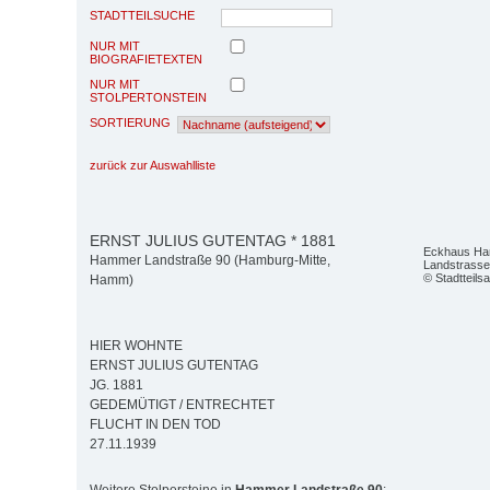
STADTTEILSUCHE
NUR MIT
BIOGRAFIETEXTEN
NUR MIT
STOLPERTONSTEIN
SORTIERUNG
zurück zur Auswahlliste
ERNST JULIUS GUTENTAG * 1881
Eckhaus H
Hammer Landstraße 90 (Hamburg-Mitte,
Landstrass
© Stadtteil
Hamm)
HIER WOHNTE
ERNST JULIUS GUTENTAG
JG. 1881
GEDEMÜTIGT / ENTRECHTET
FLUCHT IN DEN TOD
27.11.1939