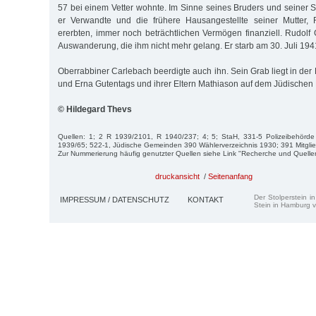
57 bei einem Vetter wohnte. Im Sinne seines Bruders und seiner S
er Verwandte und die frühere Hausangestellte seiner Mutter,
ererbten, immer noch beträchtlichen Vermögen finanziell. Rudolf 
Auswanderung, die ihm nicht mehr gelang. Er starb am 30. Juli 194
Oberrabbiner Carlebach beerdigte auch ihn. Sein Grab liegt in der
und Erna Gutentags und ihrer Eltern Mathiason auf dem Jüdischen F
© Hildegard Thevs
Quellen: 1; 2 R 1939/2101, R 1940/237; 4; 5; StaH, 331-5 Polizeibehörde 
1939/65; 522-1, Jüdische Gemeinden 390 Wählerverzeichnis 1930; 391 Mitglied
Zur Nummerierung häufig genutzter Quellen siehe Link "Recherche und Quelle
druckansicht
/
Seitenanfang
Der Stolperstein i
IMPRESSUM / DATENSCHUTZ
KONTAKT
Stein in Hamburg v