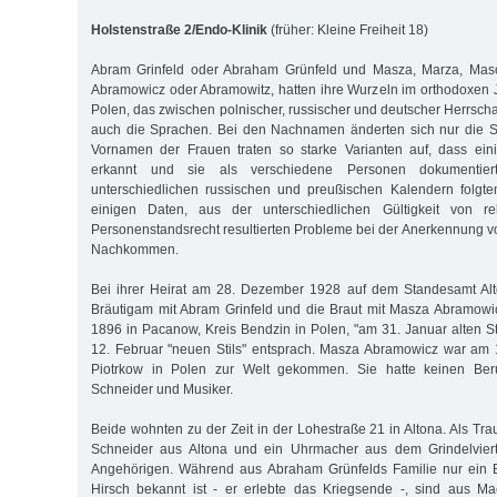
Holstenstraße 2/Endo-Klinik
(früher: Kleine Freiheit 18)
Abram Grinfeld oder Abraham Grünfeld und Masza, Marza, Masc
Abramowicz oder Abramowitz, hatten ihre Wurzeln im orthodoxen
Polen, das zwischen polnischer, russischer und deutscher Herrsch
auch die Sprachen. Bei den Nachnamen änderten sich nur die S
Vornamen der Frauen traten so starke Varianten auf, dass eini
erkannt und sie als verschiedene Personen dokumentie
unterschiedlichen russischen und preußischen Kalendern folgte
einigen Daten, aus der unterschiedlichen Gültigkeit von re
Personenstandsrecht resultierten Probleme bei der Anerkennung 
Nachkommen.
Bei ihrer Heirat am 28. Dezember 1928 auf dem Standesamt Alto
Bräutigam mit Abram Grinfeld und die Braut mit Masza Abramowi
1896 in Pacanow, Kreis Bendzin in Polen, "am 31. Januar alten S
12. Februar "neuen Stils" entsprach. Masza Abramowicz war am
Piotrkow in Polen zur Welt gekommen. Sie hatte keinen Beru
Schneider und Musiker.
Beide wohnten zu der Zeit in der Lohestraße 21 in Altona. Als Tr
Schneider aus Altona und ein Uhrmacher aus dem Grindelviert
Angehörigen. Während aus Abraham Grünfelds Familie nur ein 
Hirsch bekannt ist - er erlebte das Kriegsende -, sind aus Ma