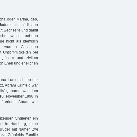
ha oder Martha, geb.
 Judentum im südlichen
aft wechselte und damit
chreibweisen, bei den
ge nicht als identisch
rt wurden. Aus den
n Unstimmigkeiten bei
ligiösem und zivilem
von Ehen und ehelichen
na I unterschrieb der
cz. Abram Grinfeld war
tils" geboren, was dem
 10. November 1898 in
f erlernt, Abram war
auzeugen fungierten ein
el in Hamburg, keine
Bruder mit Namen Zwi
cza Grünfelds Familie