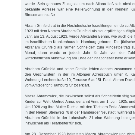
wurde. Sein genaues Zuzugsdatum nach Altona ließ sich nicht erm
bekannte Adresse war eine Kellerwohnung in der Kleine[n] Gä
Stresemannstraße.
Abram Grinfeld trat in die Hochdeutsche Israelitengemeinde zu Al
1923 mit dem Namen Abraham Grünfeld als steuerpflichtiges Mitglied
Jahr, am 13. August 1923, wurde Alexander Benno, wie auch die 
im Israelitischen Krankenhaus in Hamburg geboren. Die jüdisch
Abraham Grünfeld als "armen Schneider" zum Mindestbeitrag z
Monat, dann wurde er jedoch Jahr für Jahr von der Zahl
wirtschaftlichen Aufschwung am Ende der Inflationszeit hatte er kein
Abraham Grünfeld und seine Familie lebten danach zusammen m
den Geschwistern in der im Altonaer Adressbuch unter K. Ka
Wohnung Lerchenstraße 10, Terrasse 6 auf St. Pauli. Abram Dav
vom Amtsgericht Hamburg für tot erklärt.
Macza Abramowicz, die inzwischen selbst als Schneiderin tätig wa
Kinder zur Welt, Gertrud Anna, genannt Anni, am 1. Juni 1925, und
Um 1928 zog ihre Mutter Ruchla mit den Töchtern Perla Abramow
in den Neuen Steinweg 78 in der Hamburger Neustadt, während
Abraham Grünfeld in der Lohestraße 21 eine Wohnung bezogen.
inzwischen als Fellarbeiter für sich.
Am 28. Dezember 1928 heirateten Macza Abramowicz und Abram 