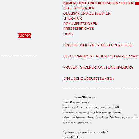
NAMEN, ORTE UND BIOGRAFIEN SUCHEN
NEUE BIOGRAFIEN
GLOSSAR UND ZEITLEISTEN
LITERATUR
DOKUMENTATIONEN
PRESSEBERICHTE
LINKS
PROJEKT BIOGRAFISCHE SPURENSUCHE
FILM "TRANSPORT IN DEN TOD AM 23.9.1940"
PROJEKT STOLPERTONSTEINE HAMBURG
ENGLISCHE ÜBERSETZUNGEN
Vom Stolpern
Die Stolpersteine?
Nein, an ihnen stößt niemand den Fuß
Sie sind ebenerdig ins Pflaster gepflanzt
aber die Namen darauf und die Zeichen sind uns ins
Gewissen gestanzt:
"geboren, deportiert, ermordet"
Und die Orte: