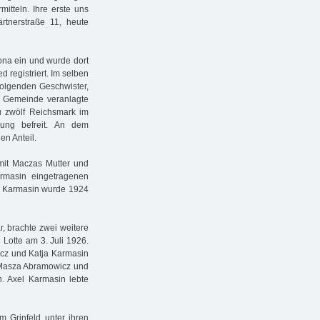
itteln. Ihre erste uns
rtnerstraße 11, heute
tona ein und wurde dort
 registriert. Im selben
folgenden Geschwister,
e Gemeinde veranlagte
u zwölf Reichsmark im
ung befreit. An dem
en Anteil.
it Maczas Mutter und
rmasin eingetragenen
id Karmasin wurde 1924
r, brachte zwei weitere
 Lotte am 3. Juli 1926.
icz und Katja Karmasin
 Masza Abramowicz und
 Axel Karmasin lebte
Grinfeld unter ihren