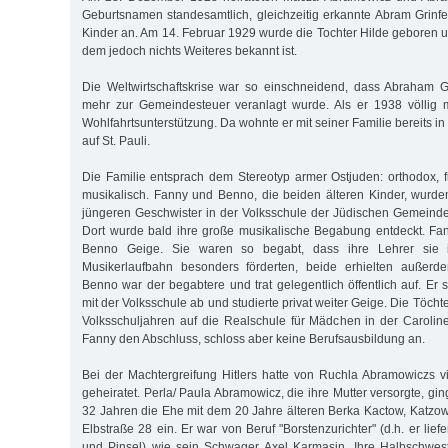
Geburtsnamen standesamtlich, gleichzeitig erkannte Abram Grinfel
Kinder an. Am 14. Februar 1929 wurde die Tochter Hilde geboren 
dem jedoch nichts Weiteres bekannt ist.
Die Weltwirtschaftskrise war so einschneidend, dass Abraham G
mehr zur Gemeindesteuer veranlagt wurde. Als er 1938 völlig mit
Wohlfahrtsunterstützung. Da wohnte er mit seiner Familie bereits in
auf St. Pauli.
Die Familie entsprach dem Stereotyp armer Ostjuden: orthodox, 
musikalisch. Fanny und Benno, die beiden älteren Kinder, wurde
jüngeren Geschwister in der Volksschule der Jüdischen Gemeinde 
Dort wurde bald ihre große musikalische Begabung entdeckt. Fan
Benno Geige. Sie waren so begabt, dass ihre Lehrer sie i
Musikerlaufbahn besonders förderten, beide erhielten außerdem
Benno war der begabtere und trat gelegentlich öffentlich auf. Er 
mit der Volksschule ab und studierte privat weiter Geige. Die Töcht
Volksschuljahren auf die Realschule für Mädchen in der Caroline
Fanny den Abschluss, schloss aber keine Berufsausbildung an.
Bei der Machtergreifung Hitlers hatte von Ruchla Abramowiczs 
geheiratet. Perla/ Paula Abramowicz, die ihre Mutter versorgte, gi
32 Jahren die Ehe mit dem 20 Jahre älteren Berka Kactow, Katzow
Elbstraße 28 ein. Er war von Beruf "Borstenzurichter" (d.h. er lief
und Pinsel) wie sein Schwager Axel Karmasin. Ihre Halbschwest