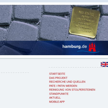
STARTSEITE
DAS PROJEKT
RECHERCHE UND QUELLEN
PATE / PATIN WERDEN
REINIGUNG VON STOLPERSTEINEN
STANDPUNKTE
AKTUELL
MOBILE APP