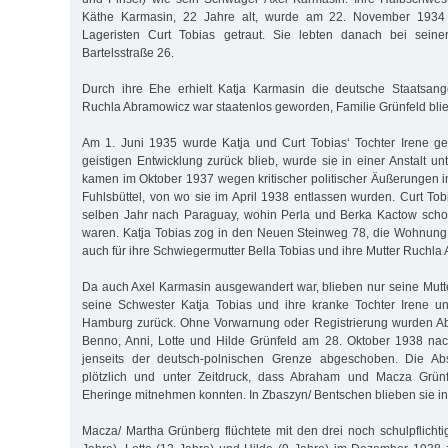
Käthe Karmasin, 22 Jahre alt, wurde am 22. November 1934
Lageristen Curt Tobias getraut. Sie lebten danach bei seine
Bartelsstraße 26.
Durch ihre Ehe erhielt Katja Karmasin die deutsche Staatsange
Ruchla Abramowicz war staatenlos geworden, Familie Grünfeld blie
Am 1. Juni 1935 wurde Katja und Curt Tobias‘ Tochter Irene ge
geistigen Entwicklung zurück blieb, wurde sie in einer Anstalt unt
kamen im Oktober 1937 wegen kritischer politischer Äußerungen i
Fuhlsbüttel, von wo sie im April 1938 entlassen wurden. Curt Tob
selben Jahr nach Paraguay, wohin Perla und Berka Kactow sch
waren. Katja Tobias zog in den Neuen Steinweg 78, die Wohnung 
auch für ihre Schwiegermutter Bella Tobias und ihre Mutter Ruchla
Da auch Axel Karmasin ausgewandert war, blieben nur seine Mut
seine Schwester Katja Tobias und ihre kranke Tochter Irene un
Hamburg zurück. Ohne Vorwarnung oder Registrierung wurden A
Benno, Anni, Lotte und Hilde Grünfeld am 28. Oktober 1938 na
jenseits der deutsch-polnischen Grenze abgeschoben. Die Abs
plötzlich und unter Zeitdruck, dass Abraham und Macza Grünf
Eheringe mitnehmen konnten. In Zbaszyn/ Bentschen blieben sie int
Macza/ Martha Grünberg flüchtete mit den drei noch schulpflichti