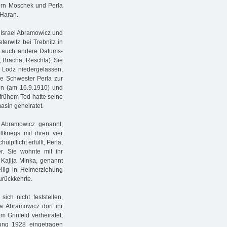
tern Moschek und Perla
 Haran.
 Israel Abramowicz und
erwitz bei Trebnitz in
s auch andere Datums-
 Bracha, Reschla). Sie
 Lodz niedergelassen,
re Schwester Perla zur
in (am 16.9.1910) und
frühem Tod hatte seine
sin geheiratet.
 Abramowicz genannt,
kriegs mit ihren vier
lpflicht erfüllt, Perla,
. Sie wohnte mit ihr
 Kajlja Minka, genannt
eilig in Heimerziehung
rückkehrte.
ich nicht feststellen,
a Abramowicz dort ihr
m Grinfeld verheiratet,
ßung 1928 eingetragen