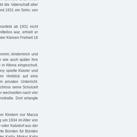
d die Vaterschaft aller
und 1931 ein Sohn, von
rünfeld ab 1931 nicht
tellos war, erhielt er
 der Kleinen Freiheit 18
fromm, kinderreich und
n wie auch später ihre
in Altona eingeschult.
ny spielte Klavier und
m Hinblick auf eine
 privaten Unterricht.
schloss seine Schulzeit
er wechselten nach vier
nstraße. Dort erlangte
vier Kindern nur Macza
ng um 1934 im Alter von
 oder Katzdorf aus der
erte Borsten für Bürsten
er Kajlja Minka/ Katja