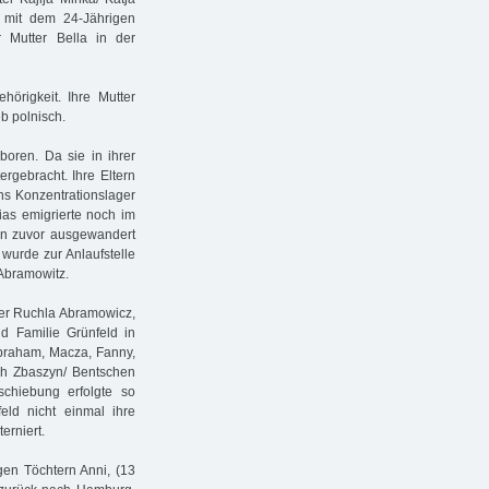
 mit dem 24-Jährigen
r Mutter Bella in der
hörigkeit. Ihre Mutter
b polnisch.
boren. Da sie in ihrer
ergebracht. Ihre Eltern
ns Konzentrationslager
ias emigrierte noch im
on zuvor ausgewandert
wurde zur Anlaufstelle
 Abramowitz.
ter Ruchla Abramowicz,
d Familie Grünfeld in
braham, Macza, Fanny,
ch Zbaszyn/ Bentschen
chiebung erfolgte so
eld nicht einmal ihre
erniert.
gen Töchtern Anni, (13