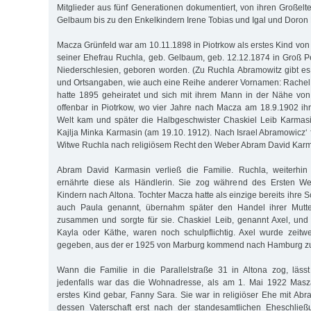
Mitglieder aus fünf Generationen dokumentiert, von ihren Großel
Gelbaum bis zu den Enkelkindern Irene Tobias und Igal und Doron
Macza Grünfeld war am 10.11.1898 in Piotrkow als erstes Kind von
seiner Ehefrau Ruchla, geb. Gelbaum, geb. 12.12.1874 in Groß Pet
Niederschlesien, geboren worden. (Zu Ruchla Abramowitz gibt e
und Ortsangaben, wie auch eine Reihe anderer Vornamen: Rachel,
hatte 1895 geheiratet und sich mit ihrem Mann in der Nähe von
offenbar in Piotrkow, wo vier Jahre nach Macza am 18.9.1902 ih
Welt kam und später die Halbgeschwister Chaskiel Leib Karmas
Kajlja Minka Karmasin (am 19.10. 1912). Nach Israel Abramowicz‘ 
Witwe Ruchla nach religiösem Recht den Weber Abram David Karma
Abram David Karmasin verließ die Familie. Ruchla, weiterhin
ernährte diese als Händlerin. Sie zog während des Ersten Welt
Kindern nach Altona. Tochter Macza hatte als einzige bereits ihre Schu
auch Paula genannt, übernahm später den Handel ihrer Mutter
zusammen und sorgte für sie. Chaskiel Leib, genannt Axel, und
Kayla oder Käthe, waren noch schulpflichtig. Axel wurde zeitw
gegeben, aus der er 1925 von Marburg kommend nach Hamburg zu
Wann die Familie in die Parallelstraße 31 in Altona zog, lässt s
jedenfalls war das die Wohnadresse, als am 1. Mai 1922 Masz
erstes Kind gebar, Fanny Sara. Sie war in religiöser Ehe mit Abra
dessen Vaterschaft erst nach der standesamtlichen Eheschlie