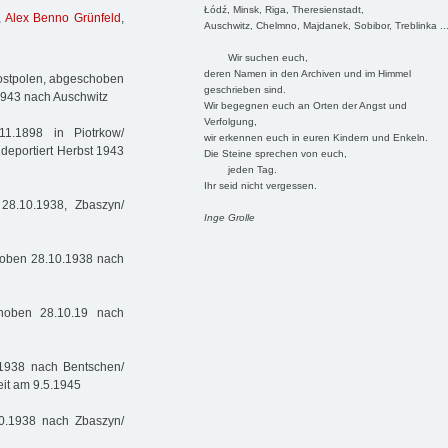
Łódź, Minsk, Riga, Theresienstadt,
,
Alex Benno Grünfeld
,
Auschwitz, Chelmno, Majdanek, Sobibor, Treblinka ..
Wir suchen euch,
deren Namen in den Archiven und im Himmel
ostpolen, abgeschoben
geschrieben sind.
 1943 nach Auschwitz
Wir begegnen euch an Orten der Angst und
Verfolgung,
1.1898 in Piotrkow/
wir erkennen euch in euren Kindern und Enkeln.
deportiert Herbst 1943
Die Steine sprechen von euch,
jeden Tag.
Ihr seid nicht vergessen.
28.10.1938, Zbaszyn/
Inge Grolle
hoben 28.10.1938 nach
hoben 28.10.19 nach
1938 nach Bentschen/
eit am 9.5.1945
0.1938 nach Zbaszyn/