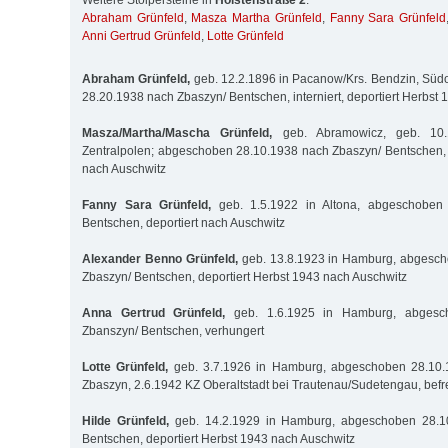
Weitere Stolpersteine in
Holstenstraße 2
:
Abraham Grünfeld
,
Masza Martha Grünfeld
,
Fanny Sara Grünfeld
Anni Gertrud Grünfeld
,
Lotte Grünfeld
Abraham Grünfeld,
geb. 12.2.1896 in Pacanow/Krs. Bendzin, Süd
28.20.1938 nach Zbaszyn/ Bentschen, interniert, deportiert Herbst
Masza/Martha/Mascha Grünfeld,
geb. Abramowicz, geb. 10.1
Zentralpolen; abgeschoben 28.10.1938 nach Zbaszyn/ Bentschen, 
nach Auschwitz
Fanny Sara Grünfeld,
geb. 1.5.1922 in Altona, abgeschoben 
Bentschen, deportiert nach Auschwitz
Alexander Benno Grünfeld,
geb. 13.8.1923 in Hamburg, abgesc
Zbaszyn/ Bentschen, deportiert Herbst 1943 nach Auschwitz
Anna Gertrud Grünfeld,
geb. 1.6.1925 in Hamburg, abgesc
Zbanszyn/ Bentschen, verhungert
Lotte Grünfeld,
geb. 3.7.1926 in Hamburg, abgeschoben 28.10.
Zbaszyn, 2.6.1942 KZ Oberaltstadt bei Trautenau/Sudetengau, befr
Hilde Grünfeld,
geb. 14.2.1929 in Hamburg, abgeschoben 28.1
Bentschen, deportiert Herbst 1943 nach Auschwitz