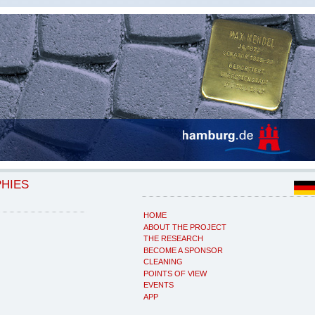
PHIES
HOME
ABOUT THE PROJECT
THE RESEARCH
BECOME A SPONSOR
CLEANING
POINTS OF VIEW
EVENTS
APP