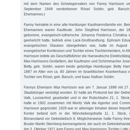
mit dem Namen des Schwiegervaters von Fanny Harrisson un
September 1849 verstorbenen Rösel Soldin, geb. Baruch,
Ehemannes.)
Fanny heiratete in eine alte Hamburger Kaufmannsfamilie ein. Bei
Ehemannes waren Kaufleute. John Siegfried Harrisson, der 1
geborene, evangelisch-lutherische Johanna Frederica Christina 
geehelicht hatte, betrieb eine Lack-Großhandlung. Ephraim Edu
evangelischen Glauben übergetreten war, hatte im August 
evangelischer Konfession und Tochter eines Tischlermeisters, in Al
Harrisson leitete als Geschäftsführer die Hanseatische Elektrizitätsg
Max Harrissons Großeltern, der Kaufmann und Schirmmacher Jose
Betty, geb. Soldin, waren beide gebürtige Hamburger. Betty Ha
1887 im Alter von ca. 80 Jahren im Israelitischen Krankenhaus v
Tochter von Rösel, geb. Baruch, und Isaac Nathan Soldin.
Fannys Ehemann Max Harrisson war am 7. Januar 1898 mit 27 
Staatsbürger vereidigt worden. Er hatte als Prokurist bei der Getr
Valk, Louisenhof, gearbeitet und in der Rutschbahn 21, 1. Stock
hatte er 1902 zusammen mit Moritz Valk die Agentur und Commi
Harrisson gegründet. 1926 war er alleiniger Inhaber dieser Importf
Kontor befand sich in der Mönckebergstraße 11, 1. Stock, 
Börsenstand vor Getreidetisch 8. Möglicherweise hatte Fanny ih
Bruder Martin Sternberg kennengelernt, der auch im Getreidehandel
Am 3. Oktober 1921 kam Fanny und Max Harrissons Tochter Lotte au