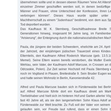
übernehmen sollte und in dessen oberen Räumen "eine Art Alters
einzelner Zimmer geschaffen werden soll, in denen bedürftig
Männer und Frauen, ohne Unterschied der Konfession, ihren L
verbringen können". Dieses Haus wurde später unter nati
Machtherrschaft zu einem "Judenhaus" bestimmt, von dem aus S
Tod deportiert wurden.
Das Kaufhaus M. K. Sternberg, Geschäftsadresse Breite 
Generationen hinweg, insgesamt 94 Jahre lang, im Familienbes
"Arisierung", der Enteignung durch die nationalsozialistischen Mac
Paula, die jüngere der beiden Schwestern, ehelichte am 24. Apri
der Jahrzeit, der einjährigen jüdischen Trauerzeit eines Kind
Elternteils, den Kaufmann Alfred Roderich Marcuse (geb. 13.5.
Memel). Seine Eltern waren bereits verstorben, die Mutter Eveli
Wehlau, sein Vater, der Kaufmann Adolf Marcuse, in Crossen an 
Odrzaskie, Polen). Zur Zeit seiner Hochzeit mit Paula Sternberg
noch im Vogtland in Plauen, Breitestraße 9. Sein Bruder Eugen w
und hatte seinen Wohnsitz in Berlin, Kanonierstraße 42.
Alfred und Paula Marcuse bauten sich in Fürstenwalde bei Berli
auf. Alfred Marcuse führte dort ein Kaufhaus direkt am Mark
Tierliebhaber und hielt sich im hinteren Hof und Garten allerlei V
fast 40 Jahre alt, als sie den langersehnten Sohn Klaus Adolf 
Fürstenwalde zur Welt brachte. Zu Fuß soll der Vater von sein
gelaufen sein, vor Freude laut rufend, dass er einen Soh