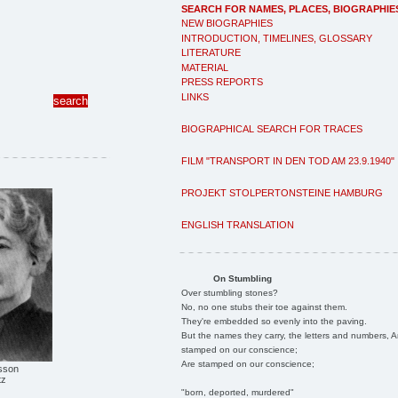
SEARCH FOR NAMES, PLACES, BIOGRAPHIE
NEW BIOGRAPHIES
INTRODUCTION, TIMELINES, GLOSSARY
LITERATURE
MATERIAL
PRESS REPORTS
LINKS
BIOGRAPHICAL SEARCH FOR TRACES
FILM "TRANSPORT IN DEN TOD AM 23.9.1940"
PROJEKT STOLPERTONSTEINE HAMBURG
ENGLISH TRANSLATION
On Stumbling
Over stumbling stones?
No, no one stubs their toe against them.
They're embedded so evenly into the paving.
But the names they carry, the letters and numbers, A
stamped on our conscience;
Are stamped on our conscience;
sson
tz
"born, deported, murdered"