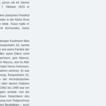
; schon mit 44 Jahren
 7. Oktober 1925 in
dem jüdischen Friedhof
eder in die Nähe ihres
 lebte. Klaus hatte in
nd Vormundes Julius
amburger Kaufmann Max
 Reeperbahn 16, nachts
 wie seine Familie der
ten seine Eltern nicht
rrisson, geb. Marcus,
m Marcus, war im Alter
 Vater Henry Harrisson,
ahren verloren. Er war
nung, Reeperbahn 32,
n der Hochdeutschen
ch über diesen Gräbern
992 bis 1995 war ein
eln achtete. Auf die
iösen Gutachtens des
ngang zum Tiefgeschoss
ort Bestatteten – auch