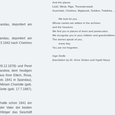
And the places
Łódź, Minsk, Riga, Theresienstadt,
Auschwitz, Chelmno, Majdanek, Sobibor, Treblinka ..
We look for you
Whose names are written in the archives
andau, deportiert am
and the heavens.
We find you in places of terror and persecution.
We recognise you in your children and grandchildren
ndau, deportiert am
The stones speak of you,
 4.5.1942 nach Chelmno
every day.
You are not forgotten.
Inge Grolle
(translation by Dr. Anne Stokes and Ingrid Haas)
26.12.1878) und Perel
pandow, dem heutigen
us ihrer Eltern, Rosa,
geb. 1841 in Spandau),
Miriam Charlotte (geb.
rete (geb. 17.7.1887),
hatte schon 1841 ein
der Vater der beiden
hfolger das Geschäft