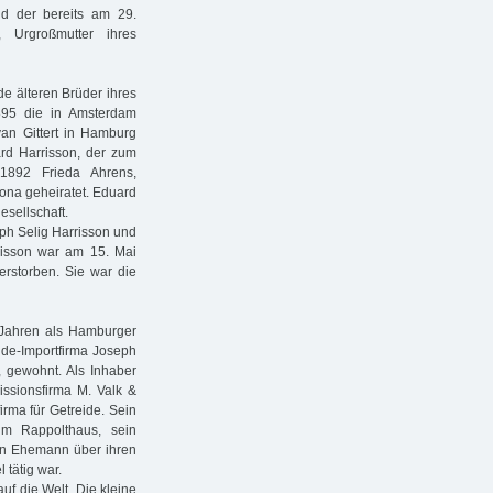
d der bereits am 29.
 Urgroßmutter ihres
de älteren Brüder ihres
895 die in Amsterdam
van Gittert in Hamburg
ard Harrisson, der zum
1892 Frieda Ahrens,
tona geheiratet. Eduard
esellschaft.
ph Selig Harrisson und
rrisson war am 15. Mai
erstorben. Sie war die
Jahren als Hamburger
eide-Importfirma Joseph
, gewohnt. Als Inhaber
ssionsfirma M. Valk &
irma für Getreide. Sein
im Rappolthaus, sein
ren Ehemann über ihren
 tätig war.
f die Welt. Die kleine