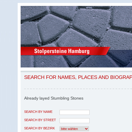
SEARCH FOR NAMES, PLACES AND BIOGRA
Already layed Stumbling Stones
SEARCH BY NAME
SEARCH BY STREET
SEARCH BY BEZIRK