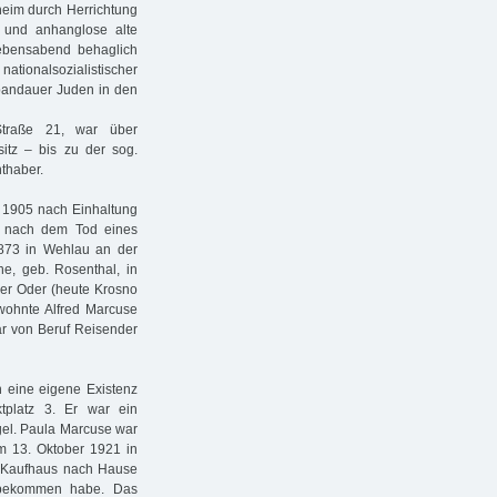
heim durch Herrichtung
e und anhanglose alte
ebensabend behaglich
onalsozialistischer
pandauer Juden in den
Straße 21, war über
itz – bis zu der sog.
hthaber.
l 1905 nach Einhaltung
es nach dem Tod eines
1873 in Wehlau an der
ne, geb. Rosenthal, in
der Oder (heute Krosno
 wohnte Alfred Marcuse
ar von Beruf Reisender
n eine eigene Existenz
tplatz 3. Er war ein
ögel. Paula Marcuse war
am 13. Oktober 1921 in
em Kaufhaus nach Hause
n bekommen habe. Das