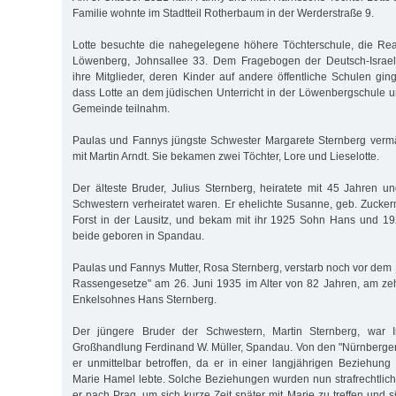
Familie wohnte im Stadtteil Rotherbaum in der Werderstraße 9.
Lotte besuchte die nahegelegene höhere Töchterschule, die Rea
Löwenberg, Johnsallee 33. Dem Fragebogen der Deutsch-Israel
ihre Mitglieder, deren Kinder auf andere öffentliche Schulen gin
dass Lotte an dem jüdischen Unterricht in der Löwenbergschule u
Gemeinde teilnahm.
Paulas und Fannys jüngste Schwester Margarete Sternberg vermä
mit Martin Arndt. Sie bekamen zwei Töchter, Lore und Lieselotte.
Der älteste Bruder, Julius Sternberg, heiratete mit 45 Jahren 
Schwestern verheiratet waren. Er ehelichte Susanne, geb. Zucke
Forst in der Lausitz, und bekam mit ihr 1925 Sohn Hans und 19
beide geboren in Spandau.
Paulas und Fannys Mutter, Rosa Sternberg, verstarb noch vor dem 
Rassengesetze" am 26. Juni 1935 im Alter von 82 Jahren, am ze
Enkelsohnes Hans Sternberg.
Der jüngere Bruder der Schwestern, Martin Sternberg, war I
Großhandlung Ferdinand W. Müller, Spandau. Von den "Nürnberge
er unmittelbar betroffen, da er in einer langjährigen Beziehung 
Marie Hamel lebte. Solche Beziehungen wurden nun strafrechtlich 
er nach Prag, um sich kurze Zeit später mit Marie zu treffen und si