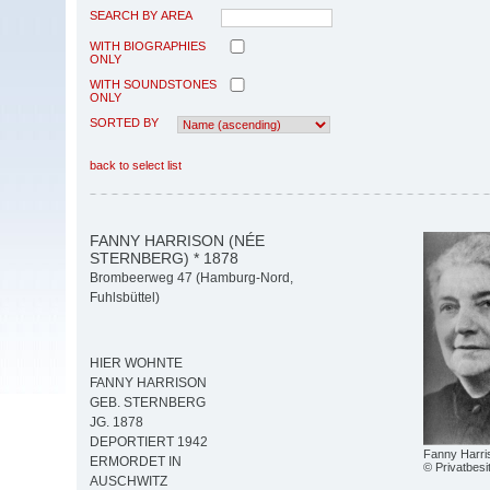
SEARCH BY AREA
WITH BIOGRAPHIES
ONLY
WITH SOUNDSTONES
ONLY
SORTED BY
back to select list
FANNY HARRISON (NÉE
STERNBERG) * 1878
Brombeerweg 47 (Hamburg-Nord,
Fuhlsbüttel)
HIER WOHNTE
FANNY HARRISON
GEB. STERNBERG
JG. 1878
DEPORTIERT 1942
Fanny Harri
ERMORDET IN
© Privatbesi
AUSCHWITZ