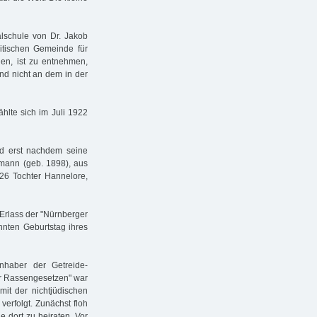
lschule von Dr. Jakob
itischen Gemeinde für
gen, ist zu entnehmen,
nd nicht an dem in der
hlte sich im Juli 1922
und erst nachdem seine
rmann (geb. 1898), aus
26 Tochter Hannelore,
Erlass der "Nürnberger
hnten Geburtstag ihres
nhaber der Getreide-
r Rassengesetzen" war
mit der nichtjüdischen
verfolgt. Zunächst floh
e dort zu heiraten. Vor