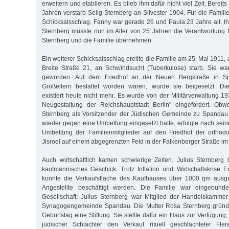
erweitern und etablieren. Es blieb ihm dafür nicht viel Zeit. Bereit
Jahren verstarb Selig Sternberg an Silvester 1904. Für die Famil
Schicksalsschlag. Fanny war gerade 26 und Paula 23 Jahre alt. Ihr
Sternberg musste nun im Alter von 25 Jahren die Verantwortung 
Sternberg und die Familie übernehmen.
Ein weiterer Schicksalsschlag ereilte die Familie am 25. Mai 1911, 
Breite Straße 21, an Schwindsucht (Tuberkulose) starb. Sie wa
geworden. Auf dem Friedhof an der Neuen Bergstraße in S
Großeltern bestattet worden waren, wurde sie beigesetzt. Di
existiert heute nicht mehr. Es wurde von der Militärverwaltung 19
Neugestaltung der Reichshauptstadt Berlin" eingefordert. Obw
Sternberg als Vorsitzender der Jüdischen Gemeinde zu Spandau 
wieder gegen eine Umbettung eingesetzt hatte, erfolgte nach sein
Umbettung der Familienmitglieder auf den Friedhof der ortho
Jisroel auf einem abgegrenzten Feld in der Falkenberger Straße im
Auch wirtschaftlich kamen schwierige Zeiten. Julius Sternberg
kaufmännisches Geschick. Trotz Inflation und Wirtschaftskrise
konnte die Verkaufsfläche des Kaufhauses über 1000 qm ausg
Angestellte beschäftigt werden. Die Familie war eingebun
Gesellschaft; Julius Sternberg war Mitglied der Handelskammer
Synagogengemeinde Spandau. Die Mutter Rosa Sternberg gründe
Geburtstag eine Stiftung. Sie stellte dafür ein Haus zur Verfügung,
jüdischer Schlachter den Verkauf rituell geschlachteter Fle