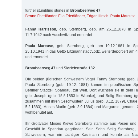
further stumbling stones in
Brombeerweg 47
:
Benno Friedländer
,
Ella Friedländer
,
Edgar Hirsch
,
Paula Marcuse
Fanny Harrisson,
geb. Sternberg, geb. am 26.12.1878 in Sp
11.7.1942 nach Auschwitz und ermordet
Paula Marcuse,
geb. Sternberg, geb. am 19.12.1881 in Spa
25.10.1941 in das Getto Litzmannstadt/Lodz, weiterdeportiert am
und ermordet
Brombeerweg 47
und
Sierichstraße 132
Die beiden jüdischen Schwestern Vogel Fanny Sternberg (geb. 
Paula Sternberg (geb. 19.12. 1881) kamen im preußischen S
Berliner Stadtteil Spandau, zur Welt. Dort wuchsen sie in dem Ha
geb. Joseph (geb. 15.5.1853 in Wronke), und Selig Sternberg (
zusammen mit ihren Geschwistern Julius (geb. 8.12. 1879), Chaje 
5.2.1883), Moses Martin (geb. 3.9.1884) und Margarete, genannt G
wohlbehütet auf.
Ihr Großvater Moses Kiewe Sternberg stammte aus Posen und 
Geschäft in Spandau gegründet. Sein Sohn Selig Sternberg, 
Schwestern, war ein tüchtiger Kaufmann und konnte als Nac