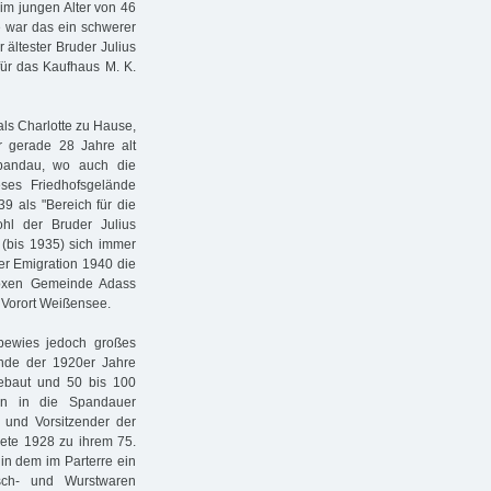
s im jungen Alter von 46
ie war das ein schwerer
 ältester Bruder Julius
für das Kaufhaus M. K.
als Charlotte zu Hause,
r gerade 28 Jahre alt
pandau, wo auch die
eses Friedhofsgelände
39 als "Bereich für die
ohl der Bruder Julius
(bis 1935) sich immer
er Emigration 1940 die
doxen Gemeinde Adass
 Vorort Weißensee.
 bewies jedoch großes
 Ende der 1920er Jahre
ebaut und 50 bis 100
den in die Spandauer
 und Vorsitzender der
te 1928 zu ihrem 75.
 in dem im Parterre ein
isch- und Wurstwaren