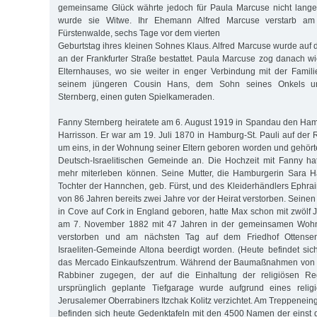
gemeinsame Glück währte jedoch für Paula Marcuse nicht lange
wurde sie Witwe. Ihr Ehemann Alfred Marcuse verstarb am
Fürstenwalde, sechs Tage vor dem vierten
Geburtstag ihres kleinen Sohnes Klaus. Alfred Marcuse wurde auf 
an der Frankfurter Straße bestattet. Paula Marcuse zog danach wi
Elternhauses, wo sie weiter in enger Verbindung mit der Familie
seinem jüngeren Cousin Hans, dem Sohn seines Onkels u
Sternberg, einen guten Spielkameraden.
Fanny Sternberg heiratete am 6. August 1919 in Spandau den H
Harrisson. Er war am 19. Juli 1870 in Hamburg-St. Pauli auf der
um eins, in der Wohnung seiner Eltern geboren worden und gehörte
Deutsch-Israelitischen Gemeinde an. Die Hochzeit mit Fanny hat
mehr miterleben können. Seine Mutter, die Hamburgerin Sara Ha
Tochter der Hannchen, geb. Fürst, und des Kleiderhändlers Ephrai
von 86 Jahren bereits zwei Jahre vor der Heirat verstorben. Seinen
in Cove auf Cork in England geboren, hatte Max schon mit zwölf J
am 7. November 1882 mit 47 Jahren in der gemeinsamen Woh
verstorben und am nächsten Tag auf dem Friedhof Ottense
Israeliten-Gemeinde Altona beerdigt worden. (Heute befindet si
das Mercado Einkaufszentrum. Während der Baumaßnahmen von 1
Rabbiner zugegen, der auf die Einhaltung der religiösen Reg
ursprünglich geplante Tiefgarage wurde aufgrund eines relig
Jerusalemer Oberrabiners Itzchak Kolitz verzichtet. Am Treppenei
befinden sich heute Gedenktafeln mit den 4500 Namen der einst d