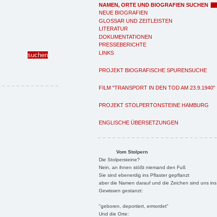
NAMEN, ORTE UND BIOGRAFIEN SUCHEN
NEUE BIOGRAFIEN
GLOSSAR UND ZEITLEISTEN
LITERATUR
DOKUMENTATIONEN
PRESSEBERICHTE
LINKS
PROJEKT BIOGRAFISCHE SPURENSUCHE
FILM "TRANSPORT IN DEN TOD AM 23.9.1940"
PROJEKT STOLPERTONSTEINE HAMBURG
ENGLISCHE ÜBERSETZUNGEN
Vom Stolpern
Die Stolpersteine?
Nein, an ihnen stößt niemand den Fuß
Sie sind ebenerdig ins Pflaster gepflanzt
aber die Namen darauf und die Zeichen sind uns ins
Gewissen gestanzt:
"geboren, deportiert, ermordet"
Und die Orte: