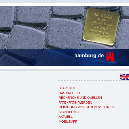
STARTSEITE
DAS PROJEKT
RECHERCHE UND QUELLEN
PATE / PATIN WERDEN
REINIGUNG VON STOLPERSTEINEN
STANDPUNKTE
AKTUELL
MOBILE APP