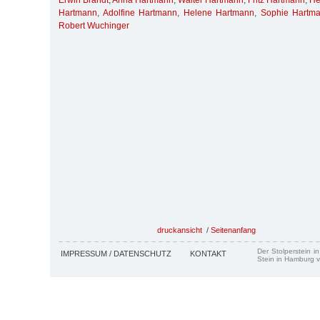
Erwin Brandt
,
Anna Hartmann
,
Walter Hartmann
,
Fritz Hartmann
,
He
Hartmann
,
Adolfine Hartmann
,
Helene Hartmann
,
Sophie Hartm
Robert Wuchinger
druckansicht
/
Seitenanfang
Der Stolperstein i
IMPRESSUM / DATENSCHUTZ
KONTAKT
Stein in Hamburg v