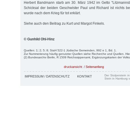
Herbert Bandmann starb am 30. März 1942 im Getto "Litzmannsta
Schicksal der beiden Geschwister Paul und Richard ist nichts 
wurde nach dem Krieg für tot erklärt.
Siehe auch den Beitrag zu Kurt und Margot Finkels.
© Gunhild Ohl-Hinz
Quellen: 1; 2; 5; 8; StaH 522-1 Jüdische Gemeinden, 992 e 1, Bd. 1.
Zur Nummerierung häufig genutzter Quellen siehe Recherche und Quellen. Hie
(2) Bundesarchiv Berlin, R 1509 Reichssippenamt, Ergänzungskarten der Volk
druckansicht
/
Seitenanfang
Der Stolperstein i
IMPRESSUM / DATENSCHUTZ
KONTAKT
Stein in Hamburg v