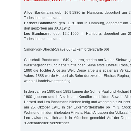
Alice Bandmann
,
Leo Bandmann
,
Kurt Finkels
,
Margot Finkels
Alice Bandmann,
geb. 16.9.1880 in Hamburg, deportiert am 2
Todesdatum unbekannt
Herbert Bandmann,
geb. 11.9.1888 in Hamburg, deportiert am 
dort gestorben am 30.3.1942
Leo Bandmann,
geb. 12.5.1900 in Hamburg, deportiert am 2
Todesdatum unbekannt
Simon-von-Utrecht-Straße 66 (Eckernförderstraße 66)
Gottschalk Bandmann, 1849 geboren, betrieb am Neuen Steinweg 
Wäschegeschäft und hatte fünf Kinder. Seine erste Ehefrau Rosa, 
1880 die Tochter Alice zur Welt. Diese arbeitete später als Verkäu
Vaters. 1888 wurde Herbert als Sohn der zweiten Ehefrau Regina, 
war als Handelsvertreter tätig.
In den Jahren 1890 und 1892 kamen die Söhne Paul und Richard 
1900 geboren und ließ sich zum Konditor ausbilden. Sowohl Alic
Herbert und Leo Bandmann blieben ledig und wohnten bis zu ihrer
am 25. Oktober 1941 in der Eckernförderstraße 66 im 3. Stock.
Wohnung mit den Eheleuten Finkels. Nach Angaben der Volkszäh
Leo zwischenzeitlich auch in München gemeldet. Auf der Deporta
"Gartenarbeiter" verzeichnet.