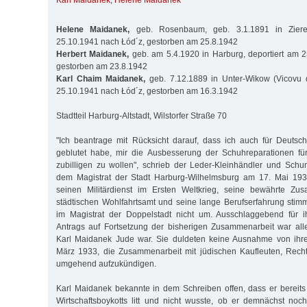
Karl Maidanek
,
Helene Maidanek
Helene Maidanek,
geb. Rosenbaum, geb. 3.1.1891 in Zieren
25.10.1941 nach Łód´z, gestorben am 25.8.1942
Herbert Maidanek,
geb. am 5.4.1920 in Harburg, deportiert am 
gestorben am 23.8.1942
Karl Chaim Maidanek,
geb. 7.12.1889 in Unter-Wikow (Vicovu d
25.10.1941 nach Łód´z, gestorben am 16.3.1942
Stadtteil Harburg-Altstadt, Wilstorfer Straße 70
"Ich beantrage mit Rücksicht darauf, dass ich auch für Deutsc
geblutet habe, mir die Ausbesserung der Schuhreparationen fü
zubilligen zu wollen", schrieb der Leder-Kleinhändler und Sch
dem Magistrat der Stadt Harburg-Wilhelmsburg am 17. Mai 193
seinen Militärdienst im Ersten Weltkrieg, seine bewährte Zu
städtischen Wohlfahrtsamt und seine lange Berufserfahrung sti
im Magistrat der Doppelstadt nicht um. Ausschlaggebend für 
Antrags auf Fortsetzung der bisherigen Zusammenarbeit war all
Karl Maidanek Jude war. Sie duldeten keine Ausnahme von ihr
März 1933, die Zusammenarbeit mit jüdischen Kaufleuten, Rech
umgehend aufzukündigen.
Karl Maidanek bekannte in dem Schreiben offen, dass er bereit
Wirtschaftsboykotts litt und nicht wusste, ob er demnächst no