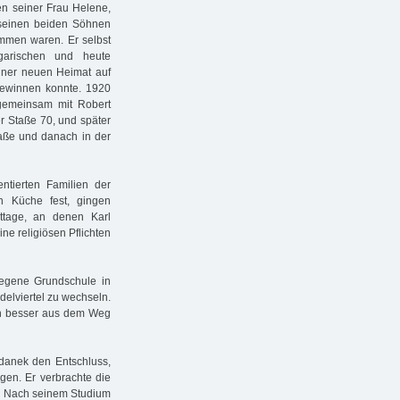
en seiner Frau Helene,
 seinen beiden Söhnen
ommen waren. Er selbst
garischen und heute
iner neuen Heimat auf
bgewinnen konnte. 1920
 gemeinsam mit Robert
r Staße 70, und später
raße und danach in der
entierten Familien der
n Küche fest, gingen
ttage, an denen Karl
ne religiösen Pflichten
egene Grundschule in
elviertel zu wechseln.
en besser aus dem Weg
idanek den Entschluss,
gen. Er verbrachte die
A. Nach seinem Studium