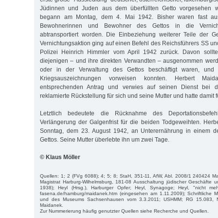
Jüdinnen und Juden aus dem überfüllten Getto vorgesehen w
begann am Montag, dem 4. Mai 1942. Bisher waren fast auss
Bewohnerinnen und Bewohner des Gettos in die Vernicht
abtransportiert worden. Die Einbeziehung weiterer Teile der G
Vernichtungsaktion ging auf einen Befehl des Reichsführers SS u
Polizei Heinrich Himmler vom April 1942 zurück. Davon sollte
diejenigen – und ihre direkten Verwandten – ausgenommen werde
oder in der Verwaltung des Gettos beschäftigt waren, und 
Kriegsauszeichnungen vorweisen konnten. Herbert Maid
entsprechenden Antrag und verwies auf seinen Dienst bei de
reklamierte Rückstellung für sich und seine Mutter und hatte damit fü
Letztlich bedeutete die Rücknahme des Deportationsbefe
Verlängerung der Galgenfrist für die beiden Todgeweihten. Her
Sonntag, dem 23. August 1942, an Unterernährung in einem d
Gettos. Seine Mutter überlebte ihn um zwei Tage.
© Klaus Möller
Quellen: 1; 2 (FVg 6088); 4; 5; 8; StaH, 351-11, AfW, Abl. 2008/1 240424 
Magistrat Harburg-Wilhelmsburg, 181-08 Ausschaltung jüdischer Geschäfte
1938); Heyl (Hrsg.), Harburger Opfer; Heyl, Synagoge; Heyl, "nicht mehr 
fasena.de/hamburg/maidanek.htm (eingesehen am 1.11.2009); Schriftliche Mi
und des Museums Sachsenhausen vom 3.3.2011; USHMM; RG 15.083, Nr
Maidanek.
Zur Nummerierung häufig genutzter Quellen siehe Recherche und Quellen.