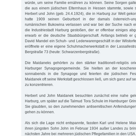
würde, um seine Familie ernähren zu können. Seine Sorgen galt
die aus einem jüdischen Elternhaus in Hessen stammte, sowie
Herbert und John (geb. 24.4.1924), die in Harburg zur Welt gek
hatte 1909 seinen Geburtsort in der damals österreich-un
rumänischen Bukowina verlassen und war bei der Suche nach e
die Industriestadt Harburg gestoßen, der er offenbar einiges a
erwarb er die deutsche Staatsbürgerschaft. Anfangs betrieb er
David Mandel ein Schuh- und Lederwarengeschäft in der Wilstorfe
eröffnete er eine eigene Schuhmacherwerkstatt in der Lassallest
Bergstraße 73 (heute: Schwarzenbergstraße).
Die Maidaneks gehörten zu den stärker traditionell-religiös ori
Harburger Synagogengemeinde. Sie hielten an der koschere
sonnabends in die Synagoge und feierten die jüdischen Fes
Maidanek oft seine Werkstatt geschlossen ließ, um sich ganz auf sei
zu konzentrieren.
Herbert und John Maidanek besuchten zunächst eine nahe gel
Harburg, um später auf die Talmud Tora Schule im Hamburger Grind
Sie glaubten, so den zunehmenden antisemitischen Anfeindung
gehen zu können.
Als sich die Lage nicht entspannte, fassten Karl und Helene Ma
ihren jüngsten Sohn John im Februar 1934 außer Landes zu brin
nächsten Jahre bei mehreren jüdischen Pflegefamilien in den US