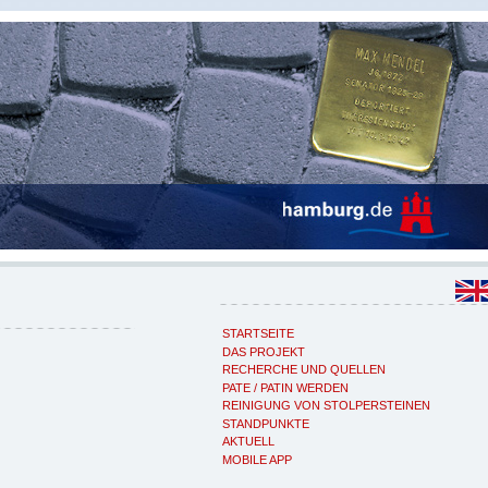
STARTSEITE
DAS PROJEKT
RECHERCHE UND QUELLEN
PATE / PATIN WERDEN
REINIGUNG VON STOLPERSTEINEN
STANDPUNKTE
AKTUELL
MOBILE APP