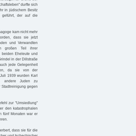
aftsleben" durfte sich
r in jüdischem Besitz
 geführt, der auf die
ynagoge kam nicht mehr
rden, dass sie jetzt
nden und Verwandten
 großen Teil ihrer
e beiden Eheleute und
rindel in der Dillstraße
auch jede Gelegenheit
nen, da sie von der
Juli 1939 wurden Karl
le andere Juden zu
r Stadtreinigung gegen
efehl zur "Umsiedlung"
ter den katastrophalen
h fünf Monaten war er
hren.
bert, dass sie für die
scher und tschechischer