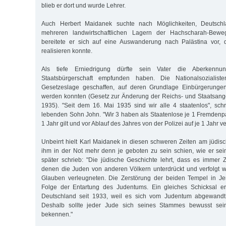
blieb er dort und wurde Lehrer.
Auch Herbert Maidanek suchte nach Möglichkeiten, Deutschl
mehreren landwirtschaftlichen Lagern der Hachscharah-Bewe
bereitete er sich auf eine Auswanderung nach Palästina vor, d
realisieren konnte.
Als tiefe Erniedrigung dürfte sein Vater die Aberkennu
Staatsbürgerschaft empfunden haben. Die Nationalsozialis
Gesetzeslage geschaffen, auf deren Grundlage Einbürgerunge
werden konnten (Gesetz zur Änderung der Reichs- und Staatsang
1935). "Seit dem 16. Mai 1935 sind wir alle 4 staatenlos", sch
lebenden Sohn John. "Wir 3 haben als Staatenlose je 1 Fremden
1 Jahr gilt und vor Ablauf des Jahres von der Polizei auf je 1 Jahr ve
Unbeirrt hielt Karl Maidanek in diesen schweren Zeiten am jüdis
ihm in der Not mehr denn je geboten zu sein schien, wie er s
später schrieb: "Die jüdische Geschichte lehrt, dass es immer 
denen die Juden von anderen Völkern unterdrückt und verfolgt 
Glauben verleugneten. Die Zerstörung der beiden Tempel in J
Folge der Entartung des Judentums. Ein gleiches Schicksal e
Deutschland seit 1933, weil es sich vom Judentum abgewandt u
Deshalb sollte jeder Jude sich seines Stammes bewusst se
bekennen."