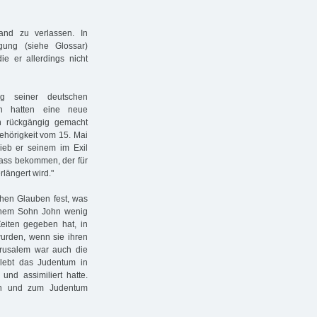
and zu verlassen. In
gung (siehe Glossar)
ie er allerdings nicht
ng seiner deutschen
ten hatten eine neue
n rückgängig gemacht
ehörigkeit vom 15. Mai
rieb er seinem im Exil
pass bekommen, der für
rlängert wird."
chen Glauben fest, was
einem Sohn John wenig
Zeiten gegeben hat, in
wurden, wenn sie ihren
erusalem war auch die
rlebt das Judentum in
nd assimiliert hatte.
in und zum Judentum