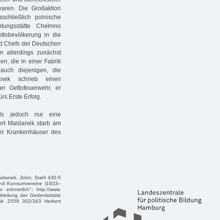
aren. Die Großaktion
chließlich polnische
ungsstätte Chełmno
ettobevölkerung in die
nd Chefs der Deutschen
n allerdings zunächst
n, die in einer Fabrik
auch diejenigen, die
anek schrieb einen
r Gettofeuerwehr, er
rs Erste Erfolg.
hls jedoch nur eine
bert Maidanek starb am
er Krankenhäuser des
Maidanek, John; StaH 430-5
 und Konsumvereine (1933–
erinnerlich"; http://www.
tteilung der Gedenkstätte
. 2559 302/343 Herbert