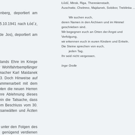
Łódź, Minsk, Riga, Theresienstadt,
Auschwitz, Chelmno, Majdanek, Sobibor, Treblinka ..
berg, deportiert am
Wir suchen euch,
deren Namen in den Archiven und im Himmel
25.10.1941 nach Łód´z,
geschrieben sind.
Wir begegnen euch an Orten der Angst und
e Jos), deportiert am
Verfolgung,
wir erkennen euch in euren Kindern und Enkeln.
Die Steine sprechen von euch,
jeden Tag.
Ihr seid nicht vergessen.
hlands Ehre im Kriege
Inge Grolle
r Wohlfahrtsempfänger
umacher Karl Maidanek
3. Doch Hinweise auf
sammenarbeit mit dem
mmten die neuen Herren
ihre Ablehnung dieses
ein die Tatsache, dass
em Beschluss vom 30.
tsanwälten und Ärzten
s unter den Folgen des
ch genügend verdienen