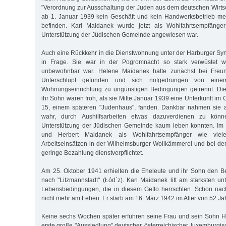
"Verordnung zur Ausschaltung der Juden aus dem deutschen Wirtsch
ab 1. Januar 1939 kein Geschäft und kein Handwerksbetrieb meh
befinden. Karl Maidanek wurde jetzt als Wohlfahrtsempfänger
Unterstützung der Jüdischen Gemeinde angewiesen war.
Auch eine Rückkehr in die Dienstwohnung unter der Harburger S
in Frage. Sie war in der Pogromnacht so stark verwüstet wo
unbewohnbar war. Helene Maidanek hatte zunächst bei Freu
Unterschlupf gefunden und sich notgedrungen von einem
Wohnungseinrichtung zu ungünstigen Bedingungen getrennt. Di
ihr Sohn waren froh, als sie Mitte Januar 1939 eine Unterkunft im G
15, einem späteren "Judenhaus", fanden. Dankbar nahmen sie 
wahr, durch Aushilfsarbeiten etwas dazuverdienen zu kön
Unterstützung der Jüdischen Gemeinde kaum leben konnten. Im 
und Herbert Maidanek als Wohlfahrtsempfänger wie vie
Arbeitseinsätzen in der Wilhelmsburger Wollkämmerei und bei de
geringe Bezahlung dienstverpflichtet.
Am 25. Oktober 1941 erhielten die Eheleute und ihr Sohn den B
nach "Litzmannstadt" (Łód´z). Karl Maidanek litt am stärksten un
Lebensbedingungen, die in diesem Getto herrschten. Schon nac
nicht mehr am Leben. Er starb am 16. März 1942 im Alter von 52 Ja
Keine sechs Wochen später erfuhren seine Frau und sein Sohn Her
erste große "Aussiedlung" deutscher, österreichischer, luxemburgi