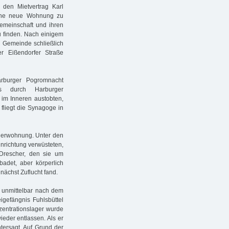
den Mietvertrag Karl
eine neue Wohnung zu
gemeinschaft und ihren
u finden. Nach einigem
 Gemeinde schließlich
r Eißendorfer Straße
rburger Pogromnacht
s durch Harburger
h im Inneren austobten,
 fliegt die Synagoge in
ellerwohnung. Unter den
nrichtung verwüsteten,
Drescher, den sie um
badet, aber körperlich
nächst Zuflucht fand.
 unmittelbar nach dem
gefängnis Fuhlsbüttel
zentrationslager wurde
ieder entlassen. Als er
ntersagt. Auf Grund der