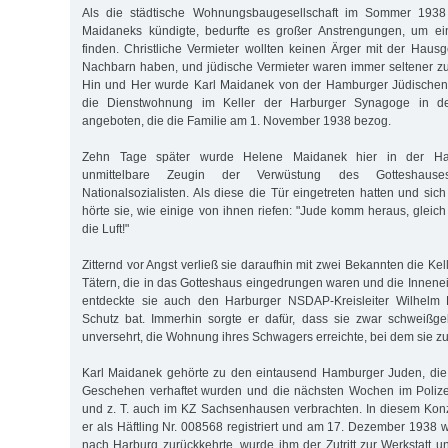
Als die städtische Wohnungsbaugesellschaft im Sommer 1938 
Maidaneks kündigte, bedurfte es großer Anstrengungen, um 
finden. Christliche Vermieter wollten keinen Ärger mit der Haus
Nachbarn haben, und jüdische Vermieter waren immer seltener z
Hin und Her wurde Karl Maidanek von der Hamburger Jüdischen
die Dienstwohnung im Keller der Harburger Synagoge in de
angeboten, die die Familie am 1. November 1938 bezog.
Zehn Tage später wurde Helene Maidanek hier in der Ha
unmittelbare Zeugin der Verwüstung des Gotteshause
Nationalsozialisten. Als diese die Tür eingetreten hatten und sic
hörte sie, wie einige von ihnen riefen: "Jude komm heraus, gleich
die Luft!"
Zitternd vor Angst verließ sie daraufhin mit zwei Bekannten die K
Tätern, die in das Gotteshaus eingedrungen waren und die Innenei
entdeckte sie auch den Harburger NSDAP-Kreisleiter Wilhelm 
Schutz bat. Immerhin sorgte er dafür, dass sie zwar schweißge
unversehrt, die Wohnung ihres Schwagers erreichte, bei dem sie zu
Karl Maidanek gehörte zu den eintausend Hamburger Juden, die
Geschehen verhaftet wurden und die nächsten Wochen im Polizei
und z. T. auch im KZ Sachsenhausen verbrachten. In diesem Kon
er als Häftling Nr. 008568 registriert und am 17. Dezember 1938 w
nach Harburg zurückkehrte, wurde ihm der Zutritt zur Werkstatt u