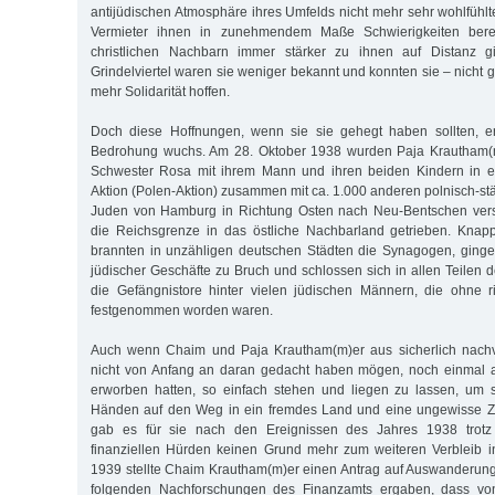
antijüdischen Atmosphäre ihres Umfelds nicht mehr sehr wohlfühlt
Vermieter ihnen in zunehmendem Maße Schwierigkeiten bere
christlichen Nachbarn immer stärker zu ihnen auf Distanz 
Grindelviertel waren sie weniger bekannt und konnten sie – nicht
mehr Solidarität hoffen.
Doch diese Hoffnungen, wenn sie sie gehegt haben sollten, erf
Bedrohung wuchs. Am 28. Oktober 1938 wurden Paja Krautham(m
Schwester Rosa mit ihrem Mann und ihren beiden Kindern in e
Aktion (Polen-Aktion) zusammen mit ca. 1.000 anderen polnisch-
Juden von Hamburg in Richtung Osten nach Neu-Bentschen vers
die Reichsgrenze in das östliche Nachbarland getrieben. Kna
brannten in unzähligen deutschen Städten die Synagogen, ginge
jüdischer Geschäfte zu Bruch und schlossen sich in allen Teilen
die Gefängnistore hinter vielen jüdischen Männern, die ohne ri
festgenommen worden waren.
Auch wenn Chaim und Paja Krautham(m)er aus sicherlich nachv
nicht von Anfang an daran gedacht haben mögen, noch einmal 
erworben hatten, so einfach stehen und liegen zu lassen, um s
Händen auf den Weg in ein fremdes Land und eine ungewisse Z
gab es für sie nach den Ereignissen des Jahres 1938 trotz a
finanziellen Hürden keinen Grund mehr zum weiteren Verbleib i
1939 stellte Chaim Krautham(m)er einen Antrag auf Auswanderung
folgenden Nachforschungen des Finanzamts ergaben, dass v