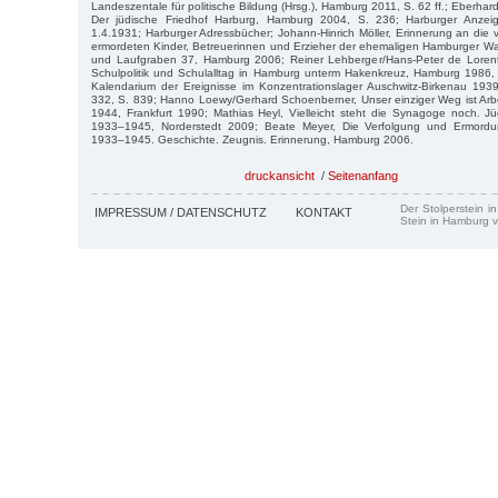
Landeszentale für politische Bildung (Hrsg.), Hamburg 2011, S. 62 ff.; Eberhard
Der jüdische Friedhof Harburg, Hamburg 2004, S. 236; Harburger Anze
1.4.1931; Harburger Adressbücher; Johann-Hinrich Möller, Erinnerung an die v
ermordeten Kinder, Betreuerinnen und Erzieher der ehemaligen Hamburger
und Laufgraben 37, Hamburg 2006; Reiner Lehberger/Hans-Peter de Lorent
Schulpolitik und Schulalltag in Hamburg unterm Hakenkreuz, Hamburg 1986, 
Kalendarium der Ereignisse im Konzentrationslager Auschwitz-Birkenau 19
332, S. 839; Hanno Loewy/Gerhard Schoenberner, Unser einziger Weg ist Arb
1944, Frankfurt 1990; Mathias Heyl, Vielleicht steht die Synagoge noch. J
1933–1945, Norderstedt 2009; Beate Meyer, Die Verfolgung und Ermord
1933–1945. Geschichte. Zeugnis. Erinnerung, Hamburg 2006.
druckansicht
/
Seitenanfang
Der Stolperstein i
IMPRESSUM / DATENSCHUTZ
KONTAKT
Stein in Hamburg v