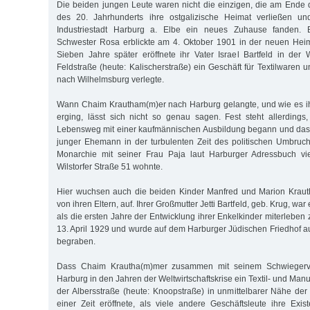
Die beiden jungen Leute waren nicht die einzigen, die am Ende
des 20. Jahrhunderts ihre ostgalizische Heimat verließen un
Industriestadt Harburg a. Elbe ein neues Zuhause fanden. B
Schwester Rosa erblickte am 4. Oktober 1901 in der neuen Heim
Sieben Jahre später eröffnete ihr Vater Israel Bartfeld in der W
Feldstraße (heute: Kalischerstraße) ein Geschäft für Textilwaren
nach Wilhelmsburg verlegte.
Wann Chaim Krautham(m)er nach Harburg gelangte, und wie es ih
erging, lässt sich nicht so genau sagen. Fest steht allerdings,
Lebensweg mit einer kaufmännischen Ausbildung begann und das
junger Ehemann in der turbulenten Zeit des politischen Umbruc
Monarchie mit seiner Frau Paja laut Harburger Adressbuch vi
Wilstorfer Straße 51 wohnte.
Hier wuchsen auch die beiden Kinder Manfred und Marion Kraut
von ihren Eltern, auf. Ihrer Großmutter Jetti Bartfeld, geb. Krug, war
als die ersten Jahre der Entwicklung ihrer Enkelkinder miterleben 
13. April 1929 und wurde auf dem Harburger Jüdischen Friedhof
begraben.
Dass Chaim Krautha(m)mer zusammen mit seinem Schwiegervate
Harburg in den Jahren der Weltwirtschaftskrise ein Textil- und Man
der Albersstraße (heute: Knoopstraße) in unmittelbarer Nähe der
einer Zeit eröffnete, als viele andere Geschäftsleute ihre Exist