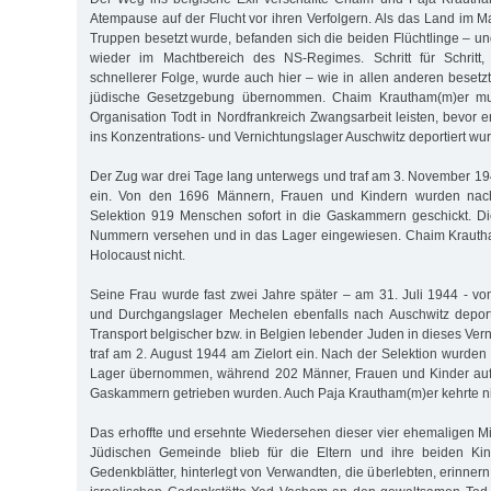
Atempause auf der Flucht vor ihren Verfolgern. Als das Land im 
Truppen besetzt wurde, befanden sich die beiden Flüchtlinge – un
wieder im Machtbereich des NS-Regimes. Schritt für Schritt,
schnellerer Folge, wurde auch hier – wie in allen anderen besetz
jüdische Gesetzgebung übernommen. Chaim Krautham(m)er mus
Organisation Todt in Nordfrankreich Zwangsarbeit leisten, bevor 
ins Konzentrations- und Vernichtungslager Auschwitz deportiert wu
Der Zug war drei Tage lang unterwegs und traf am 3. November 
ein. Von den 1696 Männern, Frauen und Kindern wurden nac
Selektion 919 Menschen sofort in die Gaskammern geschickt. D
Nummern versehen und in das Lager eingewiesen. Chaim Krauth
Holocaust nicht.
Seine Frau wurde fast zwei Jahre später – am 31. Juli 1944 - 
und Durchgangslager Mechelen ebenfalls nach Auschwitz deporti
Transport belgischer bzw. in Belgien lebender Juden in dieses Ver
traf am 2. August 1944 am Zielort ein. Nach der Selektion wurden
Lager übernommen, während 202 Männer, Frauen und Kinder auf
Gaskammern getrieben wurden. Auch Paja Krautham(m)er kehrte ni
Das erhoffte und ersehnte Wiedersehen dieser vier ehemaligen Mi
Jüdischen Gemeinde blieb für die Eltern und ihre beiden Kin
Gedenkblätter, hinterlegt von Verwandten, die überlebten, erinnern