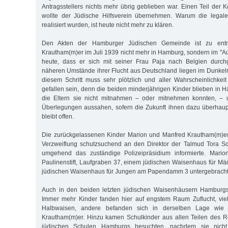
Antragsstellers nichts mehr übrig geblieben war. Einen Teil der K
wollte der Jüdische Hilfsverein übernehmen. Warum die legale
realisiert wurden, ist heute nicht mehr zu klären.
Den Akten der Hamburger Jüdischen Gemeinde ist zu ent
Krautham(m)er im Juli 1939 nicht mehr in Hamburg, sondern im "Au
heute, dass er sich mit seiner Frau Paja nach Belgien durch
näheren Umstände ihrer Flucht aus Deutschland liegen im Dunkel
diesem Schritt muss sehr plötzlich und aller Wahrscheinlichkei
gefallen sein, denn die beiden minderjährigen Kinder blieben in
die Eltern sie nicht mitnahmen – oder mitnehmen konnten, – 
Überlegungen aussahen, sofern die Zukunft ihnen dazu überhaup
bleibt offen.
Die zurückgelassenen Kinder Marion und Manfred Krautham(m)er 
Verzweiflung schutzsuchend an den Direktor der Talmud Tora Sch
umgehend das zuständige Polizeipräsidium informierte. Mario
Paulinenstift, Laufgraben 37, einem jüdischen Waisenhaus für M
jüdischen Waisenhaus für Jungen am Papendamm 3 untergebracht
Auch in den beiden letzten jüdischen Waisenhäusern Hamburgs
Immer mehr Kinder fanden hier auf engstem Raum Zuflucht, vi
Halbwaisen, andere befanden sich in derselben Lage wie
Krautham(m)er. Hinzu kamen Schulkinder aus allen Teilen des R
jüdischen Schulen Hamburgs besuchten, nachdem sie nicht