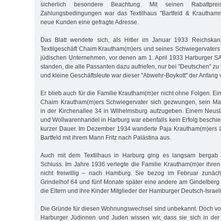
sicherlich besondere Beachtung. Mit seinen Rabattpre
Zahlungsbedingungen war das Textilhaus "Bartfeld & Krauthamme
neue Kunden eine gefragte Adresse.
Das Blatt wendete sich, als Hitler im Januar 1933 Reichskan
Textilgeschäft Chaim Krautham(m)ers und seines Schwiegervaters s
jüdischen Unternehmen, vor denen am 1. April 1933 Harburger S
standen, die alle Passanten dazu aufriefen, nur bei "Deutschen" zu 
und kleine Geschäftsleute war dieser "Abwehr-Boykott" der Anfang
Er blieb auch für die Familie Krautham(m)er nicht ohne Folgen. E
Chaim Krautham(m)ers Schwiegervater sich gezwungen, sein Ma
in der Kirchenallee 34 in Wilhelmsburg aufzugeben. Einem Neus
und Wollwarenhandel in Harburg war ebenfalls kein Erfolg beschie
kurzer Dauer. Im Dezember 1934 wanderte Paja Krautham(m)ers ä
Bartfeld mit ihrem Mann Fritz nach Palästina aus.
Auch mit dem Textilhaus in Harburg ging es langsam bergab
Schluss. Im Jahre 1936 verlegte die Familie Krautham(m)er ihren
nicht freiwillig – nach Hamburg. Sie bezog im Februar zunä
Grindelhof 64 und fünf Monate später eine andere am Gindelberg 
die Eltern und ihre Kinder Mitglieder der Hamburger Deutsch-Israe
Die Gründe für diesen Wohnungswechsel sind unbekannt. Doch v
Harburger Jüdinnen und Juden wissen wir, dass sie sich in der 