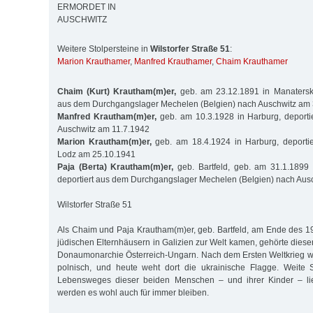
ERMORDET IN
AUSCHWITZ
Weitere Stolpersteine in
Wilstorfer Straße 51
:
Marion Krauthamer
,
Manfred Krauthamer
,
Chaim Krauthamer
Chaim (Kurt) Krautham(m)er,
geb. am 23.12.1891 in Manatersko 
aus dem Durchgangslager Mechelen (Belgien) nach Auschwitz am
Manfred Krautham(m)er,
geb. am 10.3.1928 in Harburg, deport
Auschwitz am 11.7.1942
Marion Krautham(m)er,
geb. am 18.4.1924 in Harburg, deporti
Lodz am 25.10.1941
Paja (Berta) Krautham(m)er,
geb. Bartfeld, geb. am 31.1.1899 
deportiert aus dem Durchgangslager Mechelen (Belgien) nach Aus
Wilstorfer Straße 51
Als Chaim und Paja Krautham(m)er, geb. Bartfeld, am Ende des 19
jüdischen Elternhäusern in Galizien zur Welt kamen, gehörte diese
Donaumonarchie Österreich-Ungarn. Nach dem Ersten Weltkrieg w
polnisch, und heute weht dort die ukrainische Flagge. Weite 
Lebensweges dieser beiden Menschen – und ihrer Kinder – l
werden es wohl auch für immer bleiben.