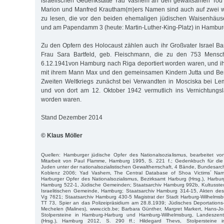
israelischen Gedenkstätte Yad Vashem an den gewaltsamen Tod 
Marion und Manfred Krautham(m)ers Namen sind auch auf zwei we
zu lesen, die vor den beiden ehemaligen jüdischen Waisenhäu
und am Papendamm 3 (heute: Martin-Luther-King-Platz) in Hamburg
Zu den Opfern des Holocaust zählen auch ihr Großvater Israel Bar
Frau Sara Bartfeld, geb. Fleischmann, die zu den 753 Mensc
6.12.1941von Hamburg nach Riga deportiert worden waren, und ih
mit ihrem Mann Max und den gemeinsamen Kindern Jutta und Ben
Zweiten Weltkriegs zunächst bei Verwandten in Mosciska bei 
und von dort am 12. Oktober 1942 vermutlich ins Vernichtungsl
worden waren.
Stand Dezember 2014
© Klaus Möller
Quellen: Hamburger jüdische Opfer des Nationalsozialismus, bearbeitet v
Mitarbeit von Paul Flamme, Hamburg 1995, S. 221 f.; Gedenkbuch für die
Juden unter der nationalsozialistischen Gewaltherrschaft, 4 Bände, Bundesarch
Koblenz 2006; Yad Vashem, The Central Database of Shoa Victims´ Nam
Harburger Opfer des Nationalsozialismus, Bezirksamt Harburg (Hrsg.), Harbur
Hamburg 522-1, Jüdische Gemeinden; Staatsarchiv Hamburg 992b, Kultussteue
Israelitischen Gemeinde, Hamburg; Staatsarchiv Hamburg 314-15, Akten des
Vg 7621; Staatsarchiv Hamburg 430-5 Magistrat der Stadt Harburg-Wilhelmsb
TT 73, Spier an das Polizeipräsidium am 28.8.1939; Jüdisches Deportatio
Mechelen (Malines), www.cicb.be; Barbara Günther, Margret Markert, Hans-Jo
Stolpersteine in Hamburg-Harburg und Hamburg-Wilhelmsburg, Landeszenta
(Hrsg.), Hamburg 2012, S. 290 ff.; Hildegard Thevs, Stolpersteine in B