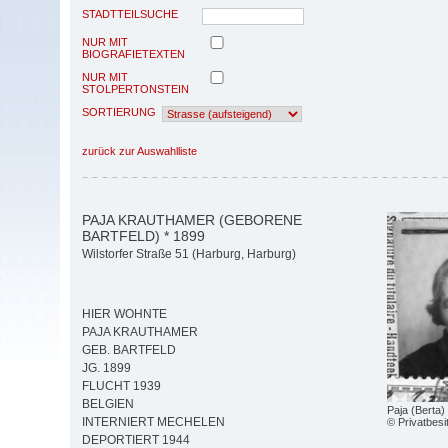
STADTTEILSUCHE
NUR MIT
BIOGRAFIETEXTEN
NUR MIT
STOLPERTONSTEIN
SORTIERUNG
zurück zur Auswahlliste
PAJA KRAUTHAMER (GEBORENE
BARTFELD) * 1899
Wilstorfer Straße 51 (Harburg, Harburg)
HIER WOHNTE
PAJA KRAUTHAMER
GEB. BARTFELD
JG. 1899
FLUCHT 1939
BELGIEN
Paja (Berta
INTERNIERT MECHELEN
© Privatbesi
DEPORTIERT 1944