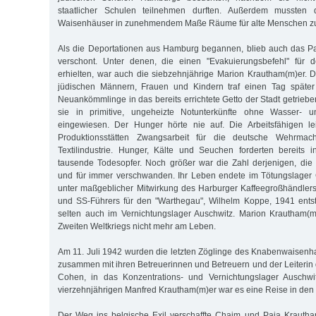
staatlicher Schulen teilnehmen durften. Außerdem mussten 
Waisenhäuser in zunehmendem Maße Räume für alte Menschen zur
Als die Deportationen aus Hamburg begannen, blieb auch das Pau
verschont. Unter denen, die einen "Evakuierungsbefehl" für 
erhielten, war auch die siebzehnjährige Marion Krautham(m)er. D
jüdischen Männern, Frauen und Kindern traf einen Tag später
Neuankömmlinge in das bereits errichtete Getto der Stadt getrieb
sie in primitive, ungeheizte Notunterkünfte ohne Wasser- u
eingewiesen. Der Hunger hörte nie auf. Die Arbeitsfähigen lei
Produktionsstätten Zwangsarbeit für die deutsche Wehrmac
Textilindustrie. Hunger, Kälte und Seuchen forderten bereits
tausende Todesopfer. Noch größer war die Zahl derjenigen, die
und für immer verschwanden. Ihr Leben endete im Tötungslager
unter maßgeblicher Mitwirkung des Harburger Kaffeegroßhändler
und SS-Führers für den "Warthegau", Wilhelm Koppe, 1941 entst
selten auch im Vernichtungslager Auschwitz. Marion Krautham
Zweiten Weltkriegs nicht mehr am Leben.
Am 11. Juli 1942 wurden die letzten Zöglinge des Knabenwais
zusammen mit ihren Betreuerinnen und Betreuern und der Leiterin
Cohen, in das Konzentrations- und Vernichtungslager Auschwit
vierzehnjährigen Manfred Krautham(m)er war es eine Reise in den
Der Weg ins belgische Exil verschaffte Chaim und Paja Krautha