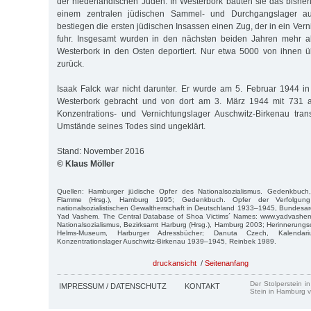
der niederländischen Juden. In Westerbork bauten sie das bisheri
einem zentralen jüdischen Sammel- und Durchgangslager 
bestiegen die ersten jüdischen Insassen einen Zug, der in ein Ver
fuhr. Insgesamt wurden in den nächsten beiden Jahren mehr a
Westerbork in den Osten deportiert. Nur etwa 5000 von ihnen ü
zurück.
Isaak Falck war nicht darunter. Er wurde am 5. Februar 1944 i
Westerbork gebracht und von dort am 3. März 1944 mit 731 
Konzentrations- und Vernichtungslager Auschwitz-Birkenau tran
Umstände seines Todes sind ungeklärt.
Stand: November 2016
© Klaus Möller
Quellen: Hamburger jüdische Opfer des Nationalsozialismus. Gedenkbuch
Flamme (Hrsg.), Hamburg 1995; Gedenkbuch. Opfer der Verfolgun
nationalsozialistischen Gewaltherrschaft in Deutschland 1933–1945, Bundesarc
Yad Vashem. The Central Database of Shoa Victims´ Names: www.yadvashem
Nationalsozialismus, Bezirksamt Harburg (Hrsg.), Hamburg 2003; Herinnerun
Helms-Museum, Harburger Adressbücher; Danuta Czech, Kalendar
Konzentrationslager Auschwitz-Birkenau 1939–1945, Reinbek 1989.
druckansicht
/
Seitenanfang
Der Stolperstein i
IMPRESSUM / DATENSCHUTZ
KONTAKT
Stein in Hamburg v