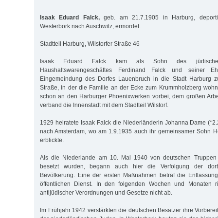
Isaak Eduard Falck,
geb. am 21.7.1905 in Harburg, deporti
Westerbork nach Auschwitz, ermordet.
Stadtteil Harburg, Wilstorfer Straße 46
Isaak Eduard Falck kam als Sohn des jüdische
Haushaltswarengeschäftes Ferdinand Falck und seiner E
Eingemeindung des Dorfes Lauenbruch in die Stadt Harburg zur
Straße, in der die Familie an der Ecke zum Krummholzberg wohn
schon an den Harburger Phoenixwerken vorbei, dem großen Arbei
verband die Innenstadt mit dem Stadtteil Wilstorf.
1929 heiratete Isaak Falck die Niederländerin Johanna Dame (*2.
nach Amsterdam, wo am 1.9.1935 auch ihr gemeinsamer Sohn He
erblickte.
Als die Niederlande am 10. Mai 1940 von deutschen Truppen 
besetzt wurden, begann auch hier die Verfolgung der dort
Bevölkerung. Eine der ersten Maßnahmen betraf die Entlassun
öffentlichen Dienst. In den folgenden Wochen und Monaten ri
antijüdischer Verordnungen und Gesetze nicht ab.
Im Frühjahr 1942 verstärkten die deutschen Besatzer ihre Vorbere