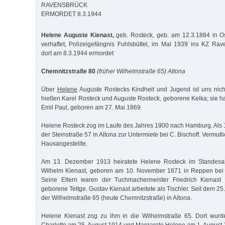
RAVENSBRÜCK
ERMORDET 8.3.1944
Helene Auguste Kienast,
geb. Rosteck, geb. am 12.3.1884 in O
verhaftet, Polizeigefängnis Fuhlsbüttel, im Mai 1939 ins KZ Ra
dort am 8.3.1944 ermordet
Chemnitzstraße 80
(früher Wilhelmstraße 65) Altona
Über
Helene
Auguste Rostecks Kindheit und Jugend ist uns nicht
hießen Karel Rosteck und Auguste Rosteck, geborene Kelka; sie ha
Emil Paul, geboren am 27. Mai 1869.
Helene Rosteck zog im Laufe des Jahres 1900 nach Hamburg. Als 1
der Steinstraße 57 in Altona zur Untermiete bei C. Bischoff. Vermutlic
Hausangestellte.
Am 13. Dezember 1913 heiratete Helene Rosteck im Standes
Wilhelm Kienast, geboren am 10. November 1871 in Reppen bei F
Seine Eltern waren der Tuchmachermeister Friedrich Kienast 
geborene Teltge. Gustav Kienast arbeitete als Tischler. Seit dem 25
der Wilhelmstraße 65 (heute Chemnitzstraße) in Altona.
Helene Kienast zog zu ihm in die Wilhelmstraße 65. Dort wurd