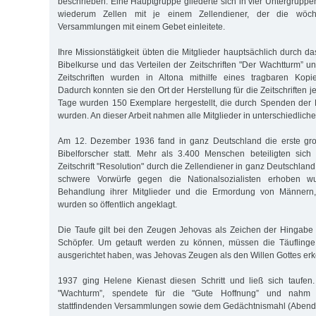
beschrieben: Eine Hauptgruppe gliederte sich in vier Untergruppe
wiederum Zellen mit je einem Zellendiener, der die wöchen
Versammlungen mit einem Gebet einleitete.
Ihre Missionstätigkeit übten die Mitglieder hauptsächlich durch d
Bibelkurse und das Verteilen der Zeitschriften "Der Wachtturm” u
Zeitschriften wurden in Altona mithilfe eines tragbaren Kopierg
Dadurch konnten sie den Ort der Herstellung für die Zeitschriften j
Tage wurden 150 Exemplare hergestellt, die durch Spenden der Bi
wurden. An dieser Arbeit nahmen alle Mitglieder in unterschiedlicher
Am 12. Dezember 1936 fand in ganz Deutschland die erste groß
Bibelforscher statt. Mehr als 3.400 Menschen beteiligten sich
Zeitschrift "Resolution" durch die Zellendiener in ganz Deutschland 
schwere Vorwürfe gegen die Nationalsozialisten erhoben w
Behandlung ihrer Mitglieder und die Ermordung von Männern
wurden so öffentlich angeklagt.
Die Taufe gilt bei den Zeugen Jehovas als Zeichen der Hingabe
Schöpfer. Um getauft werden zu können, müssen die Täufling
ausgerichtet haben, was Jehovas Zeugen als den Willen Gottes er
1937 ging Helene Kienast diesen Schritt und ließ sich taufe
"Wachturm”, spendete für die "Gute Hoffnung” und nahm
stattfindenden Versammlungen sowie dem Gedächtnismahl (Abendma