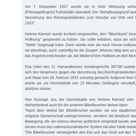
Am 7. Dezember 1937 wurde sie in ihrer Wohnung verha
(Polizeigefängnis) Fuhlsbüttel überstellt. Der Verhaftungsgrund lau
Verordnung des Reichspräsidenten zum Schutze von Volk und S
1933”.
Helene Kienast wurde konkret vorgeworfen, den "Wachtturm” bez
Hoffnung” gespendet zu haben. Sie sollte erklären, dass sie si
"Sekte” losgesagt habe. Dann würde man sie nach Hause entlassen
sie allerdings, auch zukünftig für die Zeugen Jehovas tätig sein zu
das Angebot entschieden ab, bei Widerruf ihre Haftzeit um drei Mon
Das Urteil des 11. Hanseatischen Sondergerichts 387/38 lautet
sich des Vergehens gegen die Verordnung des Reichspräsidenten
und Staat vom 28. Februar 1933 schuldig gemacht. Aufgrund ihrer 
würde sie zur Höchststrafe von 15 Monaten Gefängnis verurteilt, 
absitzen müsse.
Hier Auszüge aus der Gerichtsakte von Helene Kienast vom 
stellvertretend auch für die anderen Bibelforscher stehen kann:
"Nach dem Verbot der Bibelforscher wurden sie von staatlicher
religiöse Gemeinschaft wahrgenommen, sondern als fanatisch staat
Bewegung, die als nahezu ebenso gefährlich eingestuft wurde, wie
dieses muss das nationalsozialistische System mit aller Härte bekä
"Die Bibelforscher verweigerten den Eid und den Gruß auf den 