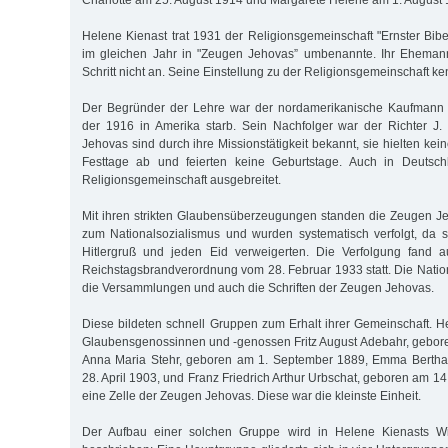
Charlotte am 25. August 1914 und Margarete Helene am 1. August
Helene Kienast trat 1931 der Religionsgemeinschaft "Ernster Bibel
im gleichen Jahr in "Zeugen Jehovas” umbenannte. Ihr Eheman
Schritt nicht an. Seine Einstellung zu der Religionsgemeinschaft ke
Der Begründer der Lehre war der nordamerikanische Kaufmann 
der 1916 in Amerika starb. Sein Nachfolger war der Richter J.
Jehovas sind durch ihre Missionstätigkeit bekannt, sie hielten kein
Festtage ab und feierten keine Geburtstage. Auch in Deutsch
Religionsgemeinschaft ausgebreitet.
Mit ihren strikten Glaubensüberzeugungen standen die Zeugen J
zum Nationalsozialismus und wurden systematisch verfolgt, da 
Hitlergruß und jeden Eid verweigerten. Die Verfolgung fand 
Reichstagsbrandverordnung vom 28. Februar 1933 statt. Die Nation
die Versammlungen und auch die Schriften der Zeugen Jehovas.
Diese bildeten schnell Gruppen zum Erhalt ihrer Gemeinschaft. H
Glaubensgenossinnen und -genossen Fritz August Adebahr, gebor
Anna Maria Stehr, geboren am 1. September 1889, Emma Bertha
28. April 1903, und Franz Friedrich Arthur Urbschat, geboren am 14
eine Zelle der Zeugen Jehovas. Diese war die kleinste Einheit.
Der Aufbau einer solchen Gruppe wird in Helene Kienasts W