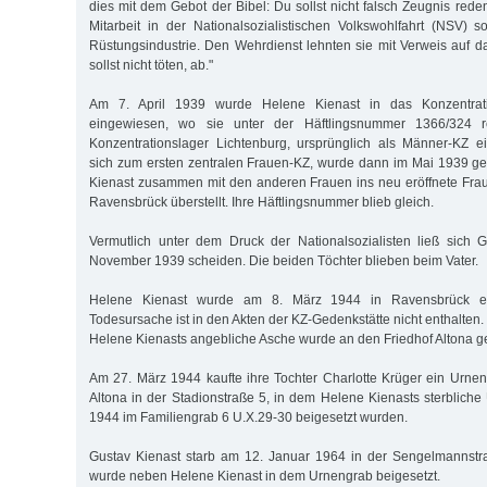
dies mit dem Gebot der Bibel: Du sollst nicht falsch Zeugnis rede
Mitarbeit in der Nationalsozialistischen Volkswohlfahrt (NSV) s
Rüstungsindustrie. Den Wehrdienst lehnten sie mit Verweis auf d
sollst nicht töten, ab."
Am 7. April 1939 wurde Helene Kienast in das Konzentrati
eingewiesen, wo sie unter der Häftlingsnummer 1366/324 re
Konzentrationslager Lichtenburg, ursprünglich als Männer-KZ ein
sich zum ersten zentralen Frauen-KZ, wurde dann im Mai 1939 g
Kienast zusammen mit den anderen Frauen ins neu eröffnete Fra
Ravensbrück überstellt. Ihre Häftlingsnummer blieb gleich.
Vermutlich unter dem Druck der Nationalsozialisten ließ sich 
November 1939 scheiden. Die beiden Töchter blieben beim Vater.
Helene Kienast wurde am 8. März 1944 in Ravensbrück e
Todesursache ist in den Akten der KZ-Gedenkstätte nicht enthalten.
Helene Kienasts angebliche Asche wurde an den Friedhof Altona ge
Am 27. März 1944 kaufte ihre Tochter Charlotte Krüger ein Urne
Altona in der Stadionstraße 5, in dem Helene Kienasts sterbliche
1944 im Familiengrab 6 U.X.29-30 beigesetzt wurden.
Gustav Kienast starb am 12. Januar 1964 in der Sengelmannstra
wurde neben Helene Kienast in dem Urnengrab beigesetzt.