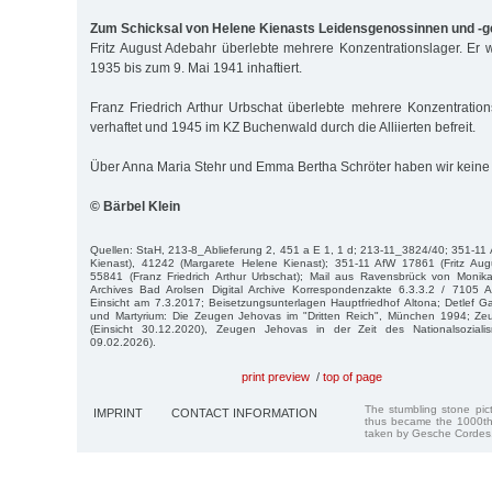
Zum Schicksal von Helene Kienasts Leidensgenossinnen und -
Fritz August Adebahr überlebte mehrere Konzentrationslager. E
1935 bis zum 9. Mai 1941 inhaftiert.
Franz Friedrich Arthur Urbschat überlebte mehrere Konzentratio
verhaftet und 1945 im KZ Buchenwald durch die Alliierten befreit.
Über Anna Maria Stehr und Emma Bertha Schröter haben wir keine 
© Bärbel Klein
Quellen: StaH, 213-8_Ablieferung 2, 451 a E 1, 1 d; 213-11_3824/40; 351-1
Kienast), 41242 (Margarete Helene Kienast); 351-11 AfW 17861 (Fritz Au
55841 (Franz Friedrich Arthur Urbschat); Mail aus Ravensbrück von Monik
Archives Bad Arolsen Digital Archive Korrespondenzakte 6.3.3.2 / 7105 
Einsicht am 7.3.2017; Beisetzungsunterlagen Hauptfriedhof Altona; Detlef 
und Martyrium: Die Zeugen Jehovas im "Dritten Reich", München 1994; Ze
(Einsicht 30.12.2020), Zeugen Jehovas in der Zeit des Nationalsozialis
09.02.2026).
print preview
/
top of page
The stumbling stone pi
IMPRINT
CONTACT INFORMATION
thus became the 1000th
taken by Gesche Cordes