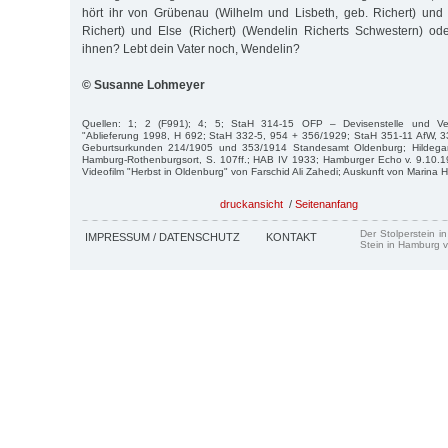
hört ihr von Grübenau (Wilhelm und Lisbeth, geb. Richert) und
Richert) und Else (Richert) (Wendelin Richerts Schwestern) ode
ihnen? Lebt dein Vater noch, Wendelin?
© Susanne Lohmeyer
Quellen: 1; 2 (F991); 4; 5; StaH 314-15 OFP – Devisenstelle und Ver
"Ablieferung 1998, H 692; StaH 332-5, 954 + 356/1929; StaH 351-11 AfW,
Geburtsurkunden 214/1905 und 353/1914 Standesamt Oldenburg; Hildegard
Hamburg-Rothenburgsort, S. 107ff.; HAB IV 1933; Hamburger Echo v. 9.10.19
Videofilm "Herbst in Oldenburg" von Farschid Ali Zahedi; Auskunft von Marina 
druckansicht
/
Seitenanfang
Der Stolperstein i
IMPRESSUM / DATENSCHUTZ
KONTAKT
Stein in Hamburg v