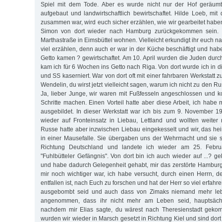
Spiel mit dem Tode. Aber es wurde nicht nur der Hof geräum
aufgebaut und landwirtschaftlich bewirtschaftet. Hilde Loeb, mit
zusammen war, wird euch sicher erzählen, wie wir gearbeitet haben
Simon von dort wieder nach Hamburg zurückgekommen sein. 
Marthastraße in Eimsbüttel wohnen. Vielleicht erkundigt ihr euch n
viel erzählen, denn auch er war in der Küche beschäftigt und habe
Getto kamen ? gewirtschaftet. Am 10. April wurden die Juden dur
kam ich für 6 Wochen ins Getto nach Riga. Von dort wurde ich in d
und SS kaserniert. War von dort oft mit einer fahrbaren Werkstatt z
Wendelin, du wirst jetzt vielleicht sagen, warum ich nicht zu den R
Ja, lieber Junge, wir waren mit Fußfesseln angeschlossen und 
Schritte machen. Einen Vorteil hatte aber diese Arbeit, ich habe m
ausgebildet. In dieser Werkstatt war ich bis zum 9. November 
wieder auf Fronteinsatz in Liebau, Lettland und wollten weite
Russe hatte aber inzwischen Liebau eingekesselt und wir, das hei
in einer Mausefalle. Sie übergaben uns der Wehrmacht und sie sel
Richtung Deutschland und landete ich wieder am 25. Febr
"Fuhlbütteler Gefängnis". Von dort bin ich auch wieder auf ...? g
und habe dadurch Gelegenheit gehabt, mir das zerstörte Hambur
mir noch wichtiger war, ich habe versucht, durch einen Herrn, 
entfallen ist, nach Euch zu forschen und hat der Herr so viel erfah
ausgebombt seid und auch dass von Zimaks niemand mehr leb
angenommen, dass ihr nicht mehr am Leben seid, hauptsächli
nachdem mir Elias sagte, du wärest nach Theresienstadt geko
wurden wir wieder in Marsch gesetzt in Richtung Kiel und sind dort