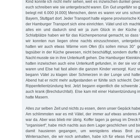
Kind konnte ich nicht mehr sehen, weil es inzwischen dunkel gewo
euch schreiben wie sie untergebracht waren. Ein Gut ungefähr so 
belegt mit 6.000 [4.000] Menschen, denn es waren vor uns scho
Bayern, Stuttgart dort. Jeder Transport hatte eigene provisorisch
der Hamburger Transport sich eine einrichten. Vätel und ich macht
alles ein und dadurch sind wir ja zum Glück in der Küche 
Schlafplätze haben wir für das Küchenpersonal gemacht, so dass w
wir konnten nun liegen ohne nachts einzuschneien, untergebr
hatten wir auch etwas Wärme vom Ofen (Es sollen minus 30° gew
tagsüber in der Küche gewesen, nicht beschäftigt, sondern durfte s
Nacht musste sie in ihre Unterkunft gehen. Die Hamburger Kleinkin
hatten inzwischen auch eine Unterkunft gefunden, in der sie vor 
waren und Else hat fast allein die ganzen Kinder versorgt. Kurz 
begann Vätel zu klagen über Schmerzen in der Lunge und hatte 
Abend hat er nicht mehr aufgestanden er fühlte sich schlecht. Der
Rippenfellentzündung fest. Jetzt begann eigentlich die schwerste Z
auch krank (Brechdurchfall). Else kam mit einer Halsentzündung i
hatte Masern.
Alles zur selben Zeit und nichts zu essen, denn unser Gepäck hab
Am schlimmsten war es mit Vätel, der immer auf etwas anderes Ap
war da. Aber was blieb mir übrig. Koffer lagen ja genug im Dreck
"organisiert", habe mich nachts aus dem Lager geschlichen und b
damit hausieren gegangen, um wenigstens etwas Brot z
Wintersachen, die wir noch anhatten, habe ich für etwas Fett und