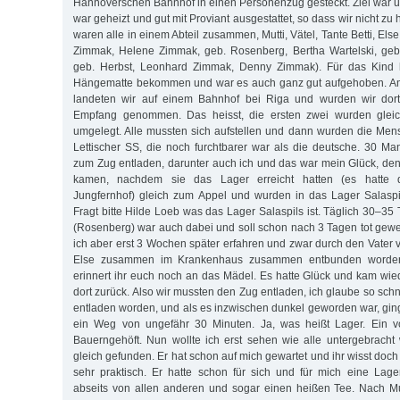
Hannoverschen Bahnhof in einen Personenzug gesteckt. Ziel war 
war geheizt und gut mit Proviant ausgestattet, so dass wir nicht zu
waren alle in einem Abteil zusammen, Mutti, Vätel, Tante Betti, Els
Zimmak, Helene Zimmak, geb. Rosenberg, Bertha Wartelski, geb
geb. Herbst, Leonhard Zimmak, Denny Zimmak). Für das Kind h
Hängematte bekommen und war es auch ganz gut aufgehoben. Am
landeten wir auf einem Bahnhof bei Riga und wurden wir dort
Empfang genommen. Das heisst, die ersten zwei wurden glei
umgelegt. Alle mussten sich aufstellen und dann wurden die Me
Lettischer SS, die noch furchtbarer war als die deutsche. 30 
zum Zug entladen, darunter auch ich und das war mein Glück, d
kamen, nachdem sie das Lager erreicht hatten (es hatt
Jungfernhof) gleich zum Appel und wurden in das Lager Salaspi
Fragt bitte Hilde Loeb was das Lager Salaspils ist. Täglich 30–35 T
(Rosenberg) war auch dabei und soll schon nach 3 Tagen tot gew
ich aber erst 3 Wochen später erfahren und zwar durch den Vater 
Else zusammen im Krankenhaus zusammen entbunden worden ist
erinnert ihr euch noch an das Mädel. Es hatte Glück und kam wie
dort zurück. Also wir mussten den Zug entladen, ich glaube so schne
entladen worden, und als es inzwischen dunkel geworden war, ging
ein Weg von ungefähr 30 Minuten. Ja, was heißt Lager. Ein v
Bauerngehöft. Nun wollte ich erst sehen wie alle untergebracht
gleich gefunden. Er hat schon auf mich gewartet und ihr wisst doc
sehr praktisch. Er hatte schon für sich und für mich eine Lagers
abseits von allen anderen und sogar einen heißen Tee. Nach M