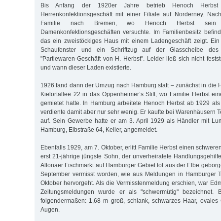
Bis Anfang der 1920er Jahre betrieb Henoch Herbst 
Herrenkonfektionsgeschäft mit einer Filiale auf Norderney. Nach
Familie nach Bremen, wo Henoch Herbst sein
Damenkonfektionsgeschäften versuchte. Im Familienbesitz befind
das ein zweistöckiges Haus mit einem Ladengeschäft zeigt. Ein
Schaufenster und ein Schriftzug auf der Glasscheibe des 
"Partiewaren-Geschäft von H. Herbst". Leider ließ sich nicht festst
und wann dieser Laden existierte.
1926 fand dann der Umzug nach Hamburg statt – zunächst in die Ho
Kielortallee 22 in das Oppenheimer’s Stift, wo Familie Herbst 
gemietet hatte. In Hamburg arbeitete Henoch Herbst ab 1929 al
verdiente damit aber nur sehr wenig. Er kaufte bei Warenhäusern Te
auf. Sein Gewerbe hatte er am 3. April 1929 als Händler mit Lu
Hamburg, Elbstraße 64, Keller, angemeldet.
Ebenfalls 1929, am 7. Oktober, erlitt Familie Herbst einen schwere
erst 21-jährige jüngste Sohn, der unverheiratete Handlungsgehi
Altonaer Fischmarkt auf Hamburger Gebiet tot aus der Elbe geborg
September vermisst worden, wie aus Meldungen in Hamburger T
Oktober hervorgeht. Als die Vermisstenmeldung erschien, war Edmu
Zeitungsmeldungen wurde er als "schwermütig" bezeichnet. 
folgendermaßen: 1,68 m groß, schlank, schwarzes Haar, ovales 
Augen.