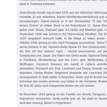
dann in Treblinka ermordet.
Elses Bruder Arnold zog im April 1935 aus der elterlichen Wohnung K
heiratete. Er war arbeitslos, bekam Wohlfahrtsunterstützung und wu
herangezogen. Zuerst wohnte er in der Grindelallee 73 (bei Sch
einem Zimmer im dritten Stock in der Rutschbahn 12. Seine Ehe
gebar zwei Söhne, Raphael (geb. 6.4.1936) und Manfred (geb. 14
September 1938 war Arnold im KZ Oranienburg inhaftiert. Die Em
1935 vergeblich versucht hatte, in die Wege zu leiten, wurde
Oktober 1938 gelang es ihm, nach Para­guay auszureisen. Seine 
seiner Abreise in der Hein­rich-Barth-Straße 19 (bei Goldschmidt)
sie ihm mit den Söhnen nach – höchst beschwerlich auf d
Sowjetunion und Japan. Die Eltern von Gerta waren Sigmund Seli
in Friedland, Mecklenburg) und Ida Cohn, geb. Wintersberg (
Wolfhagen, Hessisch Nassau), die zuletzt in Lübeck wohnt
demselben Transport wie Else, Leonhard und Denny Zimmak v
deportiert. Gertas Bruder Siegmund überlebte wie Leonhard Zi
Zwangsarbeit. Er lebte später in Australien. Gerta und ihr Bruder w
Schicksal des jeweils anderen und lebten in der Annahme, Brude
tot. Erst 40 Jahre nach Kriegsende fanden sie sich wieder.
Im November 1941 gelang es der Familie von Arnold, Paraguay 
Argentinien einzureisen. Gerta wurde sehr alt. Sie starb im Nove
weit über neunzig Jahren in Argentinien.