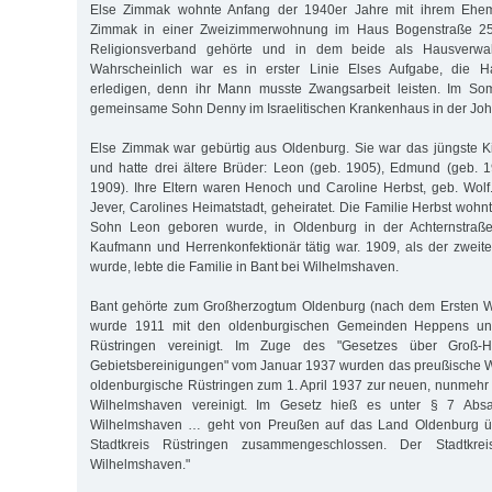
Else Zimmak wohnte Anfang der 1940er Jahre mit ihrem Ehe
Zimmak in einer Zweizimmerwohnung im Haus Bogenstraße 25
Religionsverband gehörte und in dem beide als Hausverwalt
Wahrscheinlich war es in erster Linie Elses Aufgabe, die Ha
erledigen, denn ihr Mann musste Zwangsarbeit leisten. Im S
gemeinsame Sohn Denny im Israelitischen Krankenhaus in der Joh
Else Zimmak war gebürtig aus Oldenburg. Sie war das jüngste K
und hatte drei ältere Brüder: Leon (geb. 1905), Edmund (geb. 
1909). Ihre Eltern waren Henoch und Caroline Herbst, geb. Wolf
Jever, Carolines Heimatstadt, geheiratet. Die Familie Herbst wohnt
Sohn Leon geboren wurde, in Oldenburg in der Achternstraße
Kaufmann und Herrenkonfektionär tätig war. 1909, als der zwei
wurde, lebte die Familie in Bant bei Wilhelmshaven.
Bant gehörte zum Großherzogtum Oldenburg (nach dem Ersten Wel
wurde 1911 mit den oldenburgischen Gemeinden Heppens un
Rüstringen vereinigt. Im Zuge des "Gesetzes über Groß
Gebietsbereinigungen" vom Januar 1937 wurden das preußische 
oldenburgische Rüstringen zum 1. April 1937 zur neuen, nunmehr
Wilhelmshaven vereinigt. Im Gesetz hieß es unter § 7 Absat
Wilhelmshaven … geht von Preußen auf das Land Oldenburg ü
Stadtkreis Rüstringen zusammengeschlossen. Der Stadtkr
Wilhelmshaven."