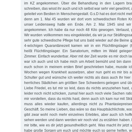
im KZ angekommen. Über die Behandlung in den Lagern brau
schreiben, das wisst ihr auch und ich selbst war sehr viel gewöhnt, 
geleitet von Bestien in Menschengestalt. G.s.D hat es dort nicht me
denn am 1. Mai 45 wurden wir dort vom schwedischen Roten 
unser Leidensweg hatte ein Ende. Am 2. Mai 1945 sind wi
angekommen. Ich habe da nur noch 48 Kilo gewogen. Verlaust, 
Wir wurden vollkommen neu eingekleidet, da wir ja nur Sträflings
sehr gute schwedische Pflege hat uns bald wieder auf die Beine 
4-wöchigen Quarantänezeit kamen wir in ein Flücht­lings­lager 
heißt Flüchtlingslager. Ein Sanatorium, mitten im Wald gelege
Zimmer. Einfach wunderbar. Aber mit der Zeit wurde es mir doch la
war ich auch und ich habe mich um Arbeit bemüht und bin dann 
euch schon in meinem ersten Brief geschrieben habe, musste ic
Wochen wegen Krankheit aussetzen, aber nun geht es mir bis au
Schulter gut und wünsche ich weiter nichts als dass auch Ihr hier s
herrliches Städtchen am größten See Schwedens gelegen und übe
Liebe Friedel, es tut mir so leid, dass du nichts anzuziehen hast
leider noch nicht schicken, zumal hier auch noch viele Sachen rati
mir vorstellen, dass du nichts hast, denn auch ich kam nur mit Str
muss alles wieder kaufen, allerdings nicht zu Phantasiepreis
Geschäft. So meine Lieben, das wäre so das Hauptsächlichste, was
gibt zwar wohl noch mehr einzelnes Erlebtes, aber auch ich hoff
sehen werden und dann werden wir noch viel zu erzählen haben. L
mir bitte, wie es dir jetzt gesundheitlich geht. Was macht ihr jetzt
habe große Sorgen um euch und möchte euch so gerne helfen, w