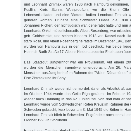
und Leonhard Zimmak waren 1936 nach Hamburg gekommen. Vo
Pestlin, Kreis Stuhm, Westpreußen, wo die Eltern Ott
Lebensmittelladen und eine Bäckerei hatten. Leonhard Zimmak w
geboren worden. Er hatte eine Schwester Frieda, die 1930
Johannes Richert, der nichtjüdisch war, geheiratet hatte und nun
Leonhards Onkel mütterlicherseits, Albert Rosenberg, war mit sein
geb. Goldschmidt, und seinen Kindern 1913 von Kassel nach H
starb Rosa, und Albert Rosenberg heiratete im Dezember 1941 Ber
wurden von Hamburg aus in den Tod geschickt. Für beide liegen
Heinrich-Barth-Straße 17. Alberts Kinder aus erster Ehe haben über
Das Staatsgut Jungfernhof war ein Provisorium. Auf einem 2
wurden die Menschen irgendwie untergebracht. Am 26. Mä
Menschen aus Jungfernhof im Rahmen der "Aktion Dünamünde" er
Else Zimmak und ihr Baby.
Leonhard Zimmak wurde nicht ermordet, da er als Arbeitskraft aus
Im Oktober 1944 wurde das Getto Riga geräumt. Im Februar 19
wieder nach Hamburg in das KZ Fuhlsbüttel. Von dort kam er na
Leonhard wurde vom Schwedischen Roten Kreuz im Rahmen der A
Schweden gebracht, kurz bevor am 3. Mai 1945 die Briten in Ha
Leonhard Zimmak blieb in Schweden. Er gründete noch einmal ein
Oktober 1993 in Stockholm.
Henoch und Caroline Herbst wurden am 15. Juli 1942 nach Theresi