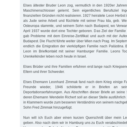
Elses ältester Bruder Leon zog, vermutlich in den 1920er Jahren,
Maschinenschlosser gelernt. Sein eigentliches Berufsziel In
finanziellen Gründen nicht realisieren. 1927 heiratete Leon Herbst i
als Jude seine Arbeit und flüchtete mit seiner Frau Ida, geb. We
Osteuropa stammte, und seinem Sohn nach Budapest, wo Verwand
April 1937 wurde dort eine Tochter geboren. Das Ziel der Familie
gab Probleme mit dem Einreise-Zertifikat und auch mit der Auf
Budapest. Die Flucht führte weiter über Wien nach Prag. Im Sept
endlich die Emigration der vierköpfigen Familie nach Palästina. 
Leon im Briefkontakt mit seiner Hamburger Familie. Leons Toc
Urenkelkinder leben noch heute in Israel.
Elses Brüder und ihre Familien erfuhren erst lange nach Kriegsen
Eltern und ihrer Schwester.
Elses Ehemann Leonhard Zimmak fand nach dem Krieg einige Fa
Freunde wieder, 1946 schilderte er in Briefen an sei
Deportationserfahrungen. Aus Abschriften dieser Briefe an seine
deren Ehemann Wendelin Richert soll an dieser Stelle ausführlich z
in Klammern wurde zum besseren Verständnis von seinem nachg
Sohn Fred Zimmak hinzugefügt.
Nun will ich Euch aber einen kurzen Querschnitt über mein Le
geben. Also nach dem wir in Hamburg uns zu Euch verabschiedet