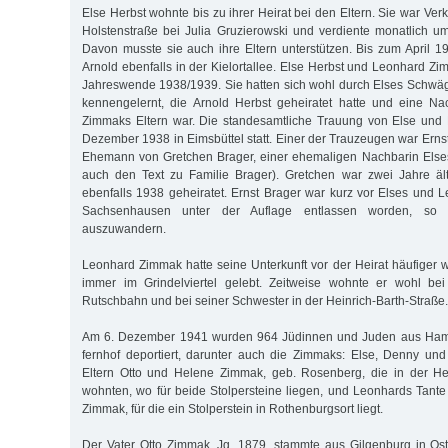
Else Herbst wohnte bis zu ihrer Heirat bei den Eltern. Sie war Verk
Holstenstraße bei Julia Gruzierowski und verdiente monatlich 
Davon musste sie auch ihre Eltern unterstützen. Bis zum April 
Arnold ebenfalls in der Kielortallee. Else Herbst und Leonhard Z
Jahreswende 1938/1939. Sie hatten sich wohl durch Elses Schwäg
kennengelernt, die Arnold Herbst geheiratet hatte und eine N
Zimmaks Eltern war. Die standesamtliche Trauung von Else und
Dezember 1938 in Eimsbüttel statt. Einer der Trauzeugen war Ernst
Ehemann von Gretchen Brager, einer ehemaligen Nachbarin Elses i
auch den Text zu Familie Brager). Gretchen war zwei Jahre ält
ebenfalls 1938 geheiratet. Ernst Brager war kurz vor Elses und 
Sachsenhausen unter der Auflage entlassen worden, so 
auszuwandern.
Leonhard Zimmak hatte seine Unterkunft vor der Heirat häufiger
immer im Grindelviertel gelebt. Zeitweise wohnte er wohl bei
Rutschbahn und bei seiner Schwester in der Heinrich-Barth-Straße.
Am 6. Dezember 1941 wurden 964 Jüdinnen und Juden aus Ham
fernhof deportiert, darunter auch die Zimmaks: Else, Denny un
Eltern Otto und Helene Zimmak, geb. Rosenberg, die in der Hei
wohnten, wo für beide Stolpersteine liegen, und Leonhards Tante 
Zimmak, für die ein Stolperstein in Rothenburgsort liegt.
Der Vater Otto Zimmak, Jg. 1879, stammte aus Gilgenburg in Os