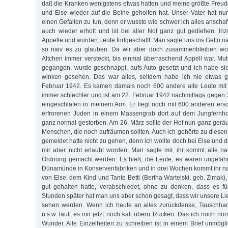
daß die Kranken wenigstens etwas hatten und meine größte Freude
und Else wieder auf die Beine geholfen hat. Unser Vater hat nu
einen Gefallen zu tun, denn er wusste wie schwer ich alles anschaff
auch wieder erholt und ist bei aller Not ganz gut gediehen. In
Appelle und wurden Leute fortgeschafft. Man sagte uns ins Getto 
so naiv es zu glauben. Da wir aber doch zusammenbleiben wol
Altchen immer versteckt, bis einmal überraschend Appell war. Mut
gegangen, wurde geschnappt, aufs Auto gesetzt und ich habe si
winken gesehen. Das war alles, seitdem habe ich nie etwas g
Februar 1942. Es kamen damals noch 600 andere alte Leute mit 
immer schlechter und ist am 22. Februar 1942 nachmittags gegen 
eingeschlafen in meinem Arm. Er liegt noch mit 600 anderen er
erfrorenen Juden in einem Massengrab dort auf dem Jungfernhof
ganz normal gestorben. Am 26. März sollte der Hof nun ganz gerä
Menschen, die noch aufräumen sollten. Auch ich gehörte zu diesen
gemeldet hatte nicht zu gehen, denn ich wollte doch bei Else und d
mir aber nicht erlaubt worden. Man sagte mir, ihr kommt alle n
Ordnung gemacht werden. Es hieß, die Leute, es waren ungefä
Dünamünde in Konservenfabriken und in drei Wochen kommt ihr na
von Else, dem Kind und Tante Betti (Bertha Wartelski, geb. Zimak),
gut gehalten hatte, verabschiedet, ohne zu denken, dass es fü
Stunden später hat man uns aber schon gesagt, dass wir unsere Li
sehen werden. Wenn ich heute an alles zurückdenke, Tauschhand
u.s.w. läuft es mir jetzt noch kalt übern Rücken. Das ich noch norm
Wunder. Alle Einzelheiten zu schreiben ist in einem Brief unmögl