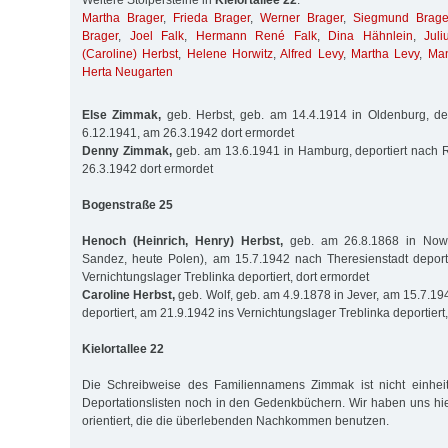
Weitere Stolpersteine in
Kielortallee 22
:
Martha Brager
,
Frieda Brager
,
Werner Brager
,
Siegmund Brage
Brager
,
Joel Falk
,
Hermann René Falk
,
Dina Hähnlein
,
Jul
(Caroline) Herbst
,
Helene Horwitz
,
Alfred Levy
,
Martha Levy
,
Man
Herta Neugarten
Else Zimmak,
geb. Herbst, geb. am 14.4.1914 in Oldenburg, de
6.12.1941, am 26.3.1942 dort ermordet
Denny Zimmak,
geb. am 13.6.1941 in Hamburg, deportiert nach 
26.3.1942 dort ermordet
Bogenstraße 25
Henoch (Heinrich, Henry) Herbst,
geb. am 26.8.1868 in Now
Sandez, heute Polen), am 15.7.1942 nach Theresienstadt deport
Vernichtungslager Treblinka deportiert, dort ermordet
Caroline Herbst,
geb. Wolf, geb. am 4.9.1878 in Jever, am 15.7.19
deportiert, am 21.9.1942 ins Vernichtungslager Treblinka deportiert
Kielortallee 22
Die Schreibweise des Familiennamens Zimmak ist nicht einhei
Deportationslisten noch in den Gedenkbüchern. Wir haben uns hi
orientiert, die die überlebenden Nachkommen benutzen.