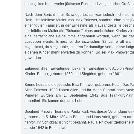
das legitime Kind zweier jüdischer Eltern und vier jüdischer Großel
Nach dem Bericht ihrer Schwiegertochter war jedoch nicht sie, 
Roth, die leibliche Mutter von Max Pniower, sondern eine nichtj
einer "guten Familie", in der Ernestine als Hausangestellte besc
der leiblichen Mutter die "Schande" eines unehelichen Kindes zu 
eine beträchtliche Geldsumme angeboten worden, wenn sie das
ausgeben würde. Ernestine, die inzwischen 32 Jahre alt war,
zugestimmt, da sie glaubte, in ihrem für damalige Verhältnisse fortg
eigenen Kinder mehr erwarten zu können. So sei Max Pniower zu
geworden.
Entgegen ihren Erwartungen bekamen Ernestine und Adolph Pniow
Kinder: Benno, geboren 1860, und Siegfried, geboren 1861.
Benno heiratete die jüdische Elsa Pniower, geborene Koch. Das Pa
Alice Pniower. 1939 flohen Alice und ihr Mann Conrad nach Aust
Pniower wurden am 1. September 1942 aus Frankfurt/Main 
deportiert. Sie kamen dort ums Leben.
Siegfried Pniower heiratete Paula Karl. Aus dieser Verbindung gi
geboren am 5. März 1894 in Berlin, und Hans Adolf, geboren am 1
hervor. Ihr Schicksal ist nicht bekannt. Paula Pniower (geborene K
als sie 1942 in Berlin starb.