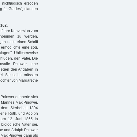
 nichtjüdisch erzogen
ng 1. Grades", standen
 162.
uf ihre Konversion zum
genommen zu werden.
gen noch einen Schritt
 ermöglichte eine sog.
klagen". Üblicherweise
hlugen, den Vater. Die
osalie Pniower, eine
ntgegen den Angaben in
i. Sie selbst müssten
 Tochter von Margarethe
 Pniower erinnerte sich
en Mannes Max Pniower,
f dem Sterbebett 1894
orene Roth, und Adolph
n am 12. Juni 1855 in
biologische Vater sei,
tine und Adolph Pniower
ei Max Pniower dann als