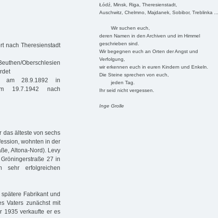
Łódź, Minsk, Riga, Theresienstadt,
Auschwitz, Chelmno, Majdanek, Sobibor, Treblinka ..
Wir suchen euch,
deren Namen in den Archiven und im Himmel
geschrieben sind.
rt nach Theresienstadt
Wir begegnen euch an Orten der Angst und
Verfolgung,
euthen/Oberschlesien
wir erkennen euch in euren Kindern und Enkeln.
rdet
Die Steine sprechen von euch,
 am 28.9.1892 in
jeden Tag.
 am 19.7.1942 nach
Ihr seid nicht vergessen.
Inge Grolle
 das älteste von sechs
fession, wohnten in der
raße, Altona-Nord). Levy
en Gröningerstraße 27 in
 sehr erfolgreichen
spätere Fabrikant und
es Vaters zunächst mit
r 1935 verkaufte er es