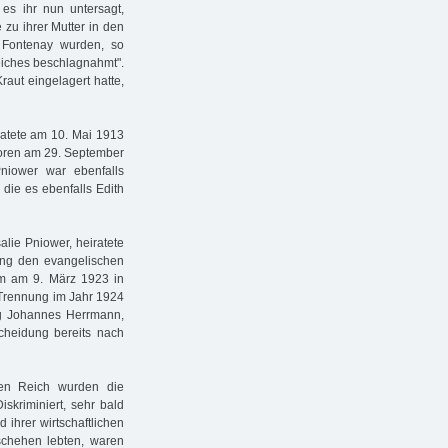
es ihr nun untersagt,
 zu ihrer Mutter in den
 Fontenay wurden, so
eiches beschlagnahmt".
aut eingelagert hatte,
ratete am 10. Mai 1913
boren am 29. September
Pniower war ebenfalls
 die es ebenfalls Edith
alie Pniower, heiratete
ung den evangelischen
m am 9. März 1923 in
 Trennung im Jahr 1924
g Johannes Herrmann,
cheidung bereits nach
hen Reich wurden die
skriminiert, sehr bald
 ihrer wirtschaftlichen
schehen lebten, waren