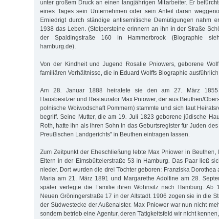
unter großem Druck an einen langjährigen Mitarbeiter. Er befürch
eines Tages sein Unternehmen oder sein Anteil daran wegge
Erniedrigt durch ständige antisemitische Demütigungen nahm e
1938 das Leben. (Stolpersteine erinnern an ihn in der Straße Sch
der Spaldingstraße 160 in Hammerbrook (Biographie siehe
hamburg.de).
Von der Kindheit und Jugend Rosalie Pniowers, geborene Wolff
familiären Verhältnisse, die in Eduard Wolffs Biographie ausführlic
Am 28. Januar 1888 heiratete sie den am 27. März 1855
Hausbesitzer und Restaurator Max Pniower, der aus Beuthen/Obers
polnische Woiwodschaft Pommern) stammte und sich laut Heiratsre
begriff. Seine Mutter, die am 19. Juli 1823 geborene jüdische Ha
Roth, hatte ihn als ihren Sohn in das Geburtsregister für Juden de
Preußischen Landgerichts" in Beuthen eintragen lassen.
Zum Zeitpunkt der Eheschließung lebte Max Pniower in Beuthen, R
Eltern in der Eimsbüttelerstraße 53 in Hamburg. Das Paar ließ si
nieder. Dort wurden die drei Töchter geboren: Franziska Dorothea
Maria am 21. März 1891 und Margarethe Adolfine am 28. Septe
später verlegte die Familie ihren Wohnsitz nach Hamburg. Ab 1
Neuen Gröningerstraße 17 in der Altstadt. 1906 zogen sie in die St
der Südwestecke der Außenalster. Max Pniower war nun nicht mehr 
sondern betrieb eine Agentur, deren Tätigkeitsfeld wir nicht kennen