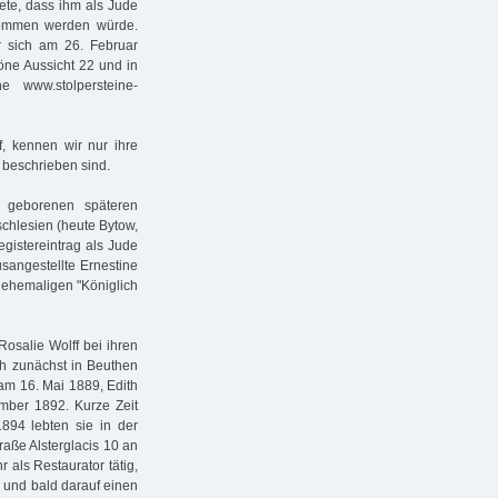
tete, dass ihm als Jude
nommen werden würde.
r sich am 26. Februar
öne Aussicht 22 und in
 www.stolpersteine-
, kennen wir nur ihre
h beschrieben sind.
 geborenen späteren
chlesien (heute Bytow,
gistereintrag als Jude
usangestellte Ernestine
s ehemaligen "Königlich
osalie Wolff bei ihren
ch zunächst in Beuthen
 am 16. Mai 1889, Edith
mber 1892. Kurze Zeit
894 lebten sie in der
raße Alsterglacis 10 an
als Restaurator tätig,
, und bald darauf einen