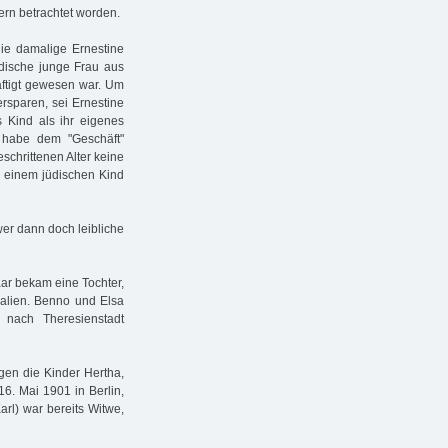
tern betrachtet worden.
die damalige Ernestine
üdische junge Frau aus
häftigt gewesen war. Um
ersparen, sei Ernestine
 Kind als ihr eigenes
 habe dem "Geschäft"
eschrittenen Alter keine
 einem jüdischen Kind
er dann doch leibliche
ar bekam eine Tochter,
ralien. Benno und Elsa
nach Theresienstadt
ngen die Kinder Hertha,
6. Mai 1901 in Berlin,
arl) war bereits Witwe,