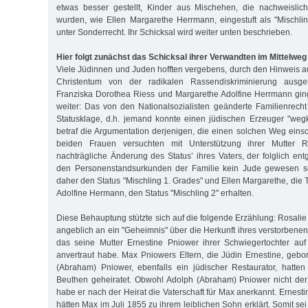
etwas besser gestellt, Kinder aus Mischehen, die nachweislich
wurden, wie Ellen Margarethe Herrmann, eingestuft als "Mischli
unter Sonderrecht. Ihr Schicksal wird weiter unten beschrieben.
Hier folgt zunächst das Schicksal ihrer Verwandten im Mittelweg
Viele Jüdinnen und Juden hofften vergebens, durch den Hinweis a
Christentum von der radikalen Rassendiskriminierung aus
Franziska Dorothea Riess und Margarethe Adolfine Herrmann gin
weiter: Das von den Nationalsozialisten geänderte Familienrecht
Statusklage, d.h. jemand konnte einen jüdischen Erzeuger "weg
betraf die Argumentation derjenigen, die einen solchen Weg einsc
beiden Frauen versuchten mit Unterstützung ihrer Mutter R
nachträgliche Änderung des Status’ ihres Vaters, der folglich e
den Personenstandsurkunden der Familie kein Jude gewesen se
daher den Status "Mischling 1. Grades" und Ellen Margarethe, die
Adolfine Hermann, den Status "Mischling 2" erhalten.
Diese Behauptung stützte sich auf die folgende Erzählung: Rosalie
angeblich an ein "Geheimnis" über die Herkunft ihres verstorben
das seine Mutter Ernestine Pniower ihrer Schwiegertochter au
anvertraut habe. Max Pniowers Eltern, die Jüdin Ernestine, geb
(Abraham) Pniower, ebenfalls ein jüdischer Restaurator, hatte
Beuthen geheiratet. Obwohl Adolph (Abraham) Pniower nicht der 
habe er nach der Heirat die Vaterschaft für Max anerkannt. Ernes
hätten Max im Juli 1855 zu ihrem leiblichen Sohn erklärt. Somit s