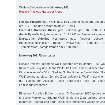
Weitere Stolpersteine in
Mittelweg 162
:
Rosalie Pniower
,
Franziska Riess
Rosalie Pniower,
geb. Wolff, geb. 10.1.1868 in Hamburg, deportie
am 19.7.1942, dort gestorben am 26.1.1944
Franziska Dorothea Riess,
geb. Pniower, geb. 16.5.1889 in B
(heute Bytów/Polen), deportiert am 11.7.1942 nach Auschwitz, ermo
Margarethe Adolfine Herrmann,
geb. Pniower, geboren
Beuthen/Oberschlesien (heute Bytów/Polen), deportiert
Theresienstadt, dort gestorben am 17.10.1942
Mittelweg 162,
Rotherbaum
Rosalie Pniower, geborene Wolff, geboren am 10. Januar 1868, war
Kindern von Levy und Hanna Wolff. Die Eltern, beide jüdischer Kon
Eimsbüttelerstraße 53 im Stadtteil St. Pauli (heute Eimsbütteler St
Wolff betrieb zu dieser Zeit die Zigarrenfabrik L. Wolff in der Alt
der Hamburger Altstadt. Diese entwickelte sich zu einem
Familienunternehmen.
Einer von Rosalies Brüdern, der am 5. Dezember 1870 geborene 
türkische Vizekonsul Eduard Wolff, führte die Zigarrenfirma sein
mehreren Brüdern und dann allein sehr erfolgreich weiter. Im Jah