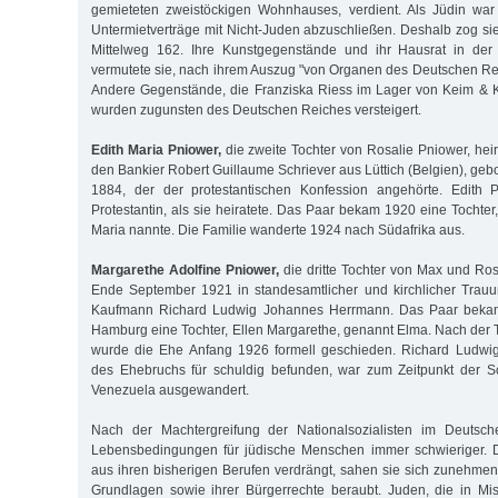
gemieteten zweistöckigen Wohnhauses, verdient. Als Jüdin war 
Untermietverträge mit Nicht-Juden abzuschließen. Deshalb zog sie
Mittelweg 162. Ihre Kunstgegenstände und ihr Hausrat in der
vermutete sie, nach ihrem Auszug "von Organen des Deutschen R
Andere Gegenstände, die Franziska Riess im Lager von Keim & Kr
wurden zugunsten des Deutschen Reiches versteigert.
Edith Maria Pniower,
die zweite Tochter von Rosalie Pniower, hei
den Bankier Robert Guillaume Schriever aus Lüttich (Belgien), ge
1884, der der protestantischen Konfession angehörte. Edith 
Protestantin, als sie heiratete. Das Paar bekam 1920 eine Tochter,
Maria nannte. Die Familie wanderte 1924 nach Südafrika aus.
Margarethe Adolfine Pniower,
die dritte Tochter von Max und Ros
Ende September 1921 in standesamtlicher und kirchlicher Trau
Kaufmann Richard Ludwig Johannes Herrmann. Das Paar beka
Hamburg eine Tochter, Ellen Margarethe, genannt Elma. Nach der
wurde die Ehe Anfang 1926 formell geschieden. Richard Ludwi
des Ehebruchs für schuldig befunden, war zum Zeitpunkt der S
Venezuela ausgewandert.
Nach der Machtergreifung der Nationalsozialisten im Deutsc
Lebensbedingungen für jüdische Menschen immer schwieriger. Di
aus ihren bisherigen Berufen verdrängt, sahen sie sich zunehmend
Grundlagen sowie ihrer Bürgerrechte beraubt. Juden, die in Mi