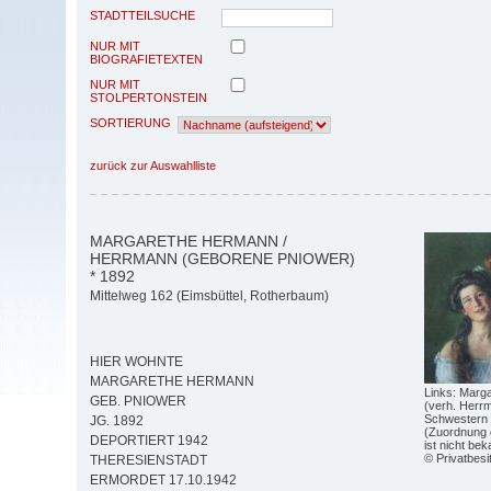
STADTTEILSUCHE
NUR MIT
BIOGRAFIETEXTEN
NUR MIT
STOLPERTONSTEIN
SORTIERUNG
zurück zur Auswahlliste
MARGARETHE HERMANN /
HERRMANN (GEBORENE PNIOWER)
* 1892
Mittelweg 162 (Eimsbüttel, Rotherbaum)
HIER WOHNTE
MARGARETHE HERMANN
Links: Marg
GEB. PNIOWER
(verh. Herrm
Schwestern 
JG. 1892
(Zuordnung 
DEPORTIERT 1942
ist nicht bek
© Privatbesi
THERESIENSTADT
ERMORDET 17.10.1942