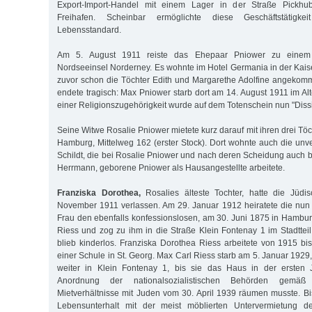
Export-Import-Handel mit einem Lager in der Straße Pickh
Freihafen. Scheinbar ermöglichte diese Geschäftstätigk
Lebensstandard.
Am 5. August 1911 reiste das Ehepaar Pniower zu einem
Nordseeinsel Norderney. Es wohnte im Hotel Germania in der Kais
zuvor schon die Töchter Edith und Margarethe Adolfine angekom
endete tragisch: Max Pniower starb dort am 14. August 1911 im Alt
einer Religionszugehörigkeit wurde auf dem Totenschein nun "Dissi
Seine Witwe Rosalie Pniower mietete kurz darauf mit ihren drei T
Hamburg, Mittelweg 162 (erster Stock). Dort wohnte auch die unve
Schildt, die bei Rosalie Pniower und nach deren Scheidung auch b
Herrmann, geborene Pniower als Hausangestellte arbeitete.
Franziska Dorothea,
Rosalies älteste Tochter, hatte die Jüd
November 1911 verlassen. Am 29. Januar 1912 heiratete die nun
Frau den ebenfalls konfessionslosen, am 30. Juni 1875 in Hamb
Riess und zog zu ihm in die Straße Klein Fontenay 1 im Stadtte
blieb kinderlos. Franziska Dorothea Riess arbeitete von 1915 bi
einer Schule in St. Georg. Max Carl Riess starb am 5. Januar 1929
weiter in Klein Fontenay 1, bis sie das Haus in der ersten 
Anordnung der nationalsozialistischen Behörden gem
Mietverhältnisse mit Juden vom 30. April 1939 räumen musste. Bis
Lebensunterhalt mit der meist möblierten Untervermietung d