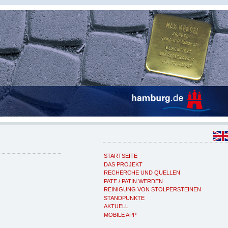
STARTSEITE
DAS PROJEKT
RECHERCHE UND QUELLEN
PATE / PATIN WERDEN
REINIGUNG VON STOLPERSTEINEN
STANDPUNKTE
AKTUELL
MOBILE APP