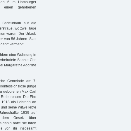
uben 6 im Hamburger
eit einen gehobenen
 Badeurlaub auf die
erstraße, wo zwei Tage
men waren. Der Urlaub
er von 56 Jahren. Statt
dent" vermerkt.
öchtern eine Wohnung in
rheiratete Sophie Chr.
ei Margarethe Adolfine
ische Gemeinde am 7.
 konfessionslose junge
urg geborenen Max Carl
il Rotherbaum. Die Ehe
s 1918 als Lehrerin an
, und seine Witwe lebte
Jahreshälfte 1939 auf
äß dem Gesetz über
 dahin hatte sie ihren
es von ihr insgesamt