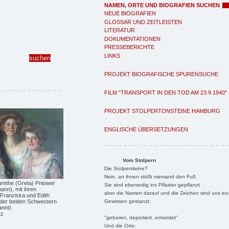
NAMEN, ORTE UND BIOGRAFIEN SUCHEN
NEUE BIOGRAFIEN
GLOSSAR UND ZEITLEISTEN
LITERATUR
DOKUMENTATIONEN
PRESSEBERICHTE
LINKS
PROJEKT BIOGRAFISCHE SPURENSUCHE
FILM "TRANSPORT IN DEN TOD AM 23.9.1940"
PROJEKT STOLPERTONSTEINE HAMBURG
ENGLISCHE ÜBERSETZUNGEN
Vom Stolpern
Die Stolpersteine?
Nein, an ihnen stößt niemand den Fuß
arethe (Greta) Pniower
Sie sind ebenerdig ins Pflaster gepflanzt
ann), mit ihren
aber die Namen darauf und die Zeichen sind uns ins
Franziska und Edith
Gewissen gestanzt:
der beiden Schwestern
annt)
tz
"geboren, deportiert, ermordet"
Und die Orte: