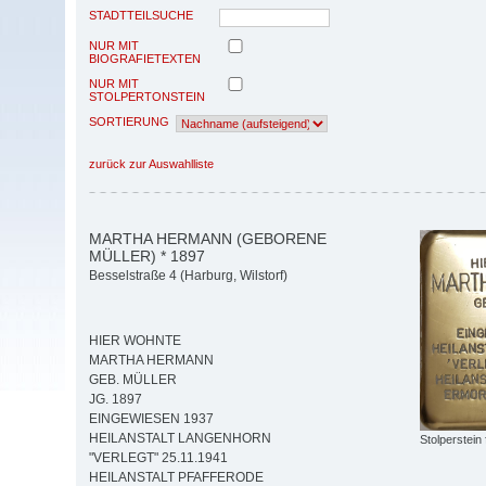
STADTTEILSUCHE
NUR MIT
BIOGRAFIETEXTEN
NUR MIT
STOLPERTONSTEIN
SORTIERUNG
zurück zur Auswahlliste
MARTHA HERMANN (GEBORENE
MÜLLER) * 1897
Besselstraße 4 (Harburg, Wilstorf)
HIER WOHNTE
MARTHA HERMANN
GEB. MÜLLER
JG. 1897
EINGEWIESEN 1937
HEILANSTALT LANGENHORN
Stolperstei
"VERLEGT" 25.11.1941
HEILANSTALT PFAFFERODE