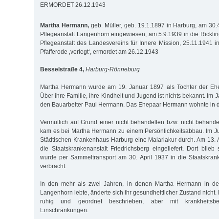
ERMORDET 26.12.1943
Martha Hermann,
geb. Müller, geb. 19.1.1897 in Harburg, am 30.4
Pflegeanstalt Langenhorn eingewiesen, am 5.9.1939 in die Ricklin
Pflegeanstalt des Landesvereins für Innere Mission, 25.11.1941 i
Pfafferode ‚verlegt‘, ermordet am 26.12.1943
Besselstraße 4,
Harburg-Rönneburg
Martha Hermann wurde am 19. Januar 1897 als Tochter der Ehe
Über ihre Familie, ihre Kindheit und Jugend ist nichts bekannt. Im 
den Bauarbeiter Paul Hermann. Das Ehepaar Hermann wohnte in de
Vermutlich auf Grund einer nicht behandelten bzw. nicht behand
kam es bei Martha Hermann zu einem Persönlichkeitsabbau. Im J
Städtischen Krankenhaus Harburg eine Malariakur durch. Am 13. A
die Staatskrankenanstalt Friedrichsberg eingeliefert. Dort bli
wurde per Sammeltransport am 30. April 1937 in die Staatskran
verbracht.
In den mehr als zwei Jahren, in denen Martha Hermann in der
Langenhorn lebte, änderte sich ihr gesundheitlicher Zustand nicht. 
ruhig und geordnet beschrieben, aber mit krankheitsbed
Einschränkungen.