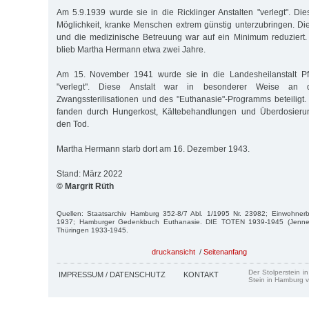
Am 5.9.1939 wurde sie in die Ricklinger Anstalten "verlegt". Die
Möglichkeit, kranke Menschen extrem günstig unterzubringen. Di
und die medizinische Betreuung war auf ein Minimum reduziert. 
blieb Martha Hermann etwa zwei Jahre.
Am 15. November 1941 wurde sie in die Landesheilanstalt Pfa
"verlegt". Diese Anstalt war in besonderer Weise an
Zwangssterilisationen und des "Euthanasie"-Programms beteiligt.
fanden durch Hungerkost, Kältebehandlungen und Überdosier
den Tod.
Martha Hermann starb dort am 16. Dezember 1943.
Stand: März 2022
© Margrit Rüth
Quellen: Staatsarchiv Hamburg 352-8/7 Abl. 1/1995 Nr. 23982; Einwohner
1937; Hamburger Gedenkbuch Euthanasie. DIE TOTEN 1939-1945 (Jenner/Wu
Thüringen 1933-1945.
druckansicht
/
Seitenanfang
Der Stolperstein i
IMPRESSUM / DATENSCHUTZ
KONTAKT
Stein in Hamburg v