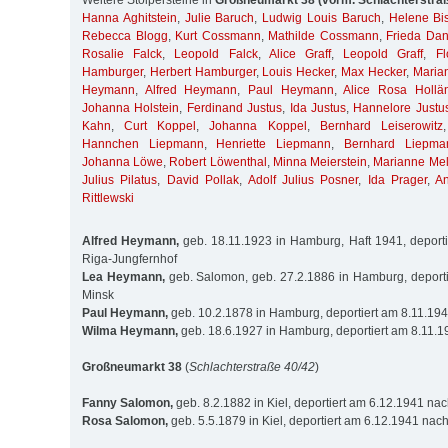
Weitere Stolpersteine in
Großneumarkt 38 (vorm. Schlachterstra
Hanna Aghitstein
,
Julie Baruch
,
Ludwig Louis Baruch
,
Helene Bis
Rebecca Blogg
,
Kurt Cossmann
,
Mathilde Cossmann
,
Frieda Da
Rosalie Falck
,
Leopold Falck
,
Alice Graff
,
Leopold Graff
,
Fl
Hamburger
,
Herbert Hamburger
,
Louis Hecker
,
Max Hecker
,
Maria
Heymann
,
Alfred Heymann
,
Paul Heymann
,
Alice Rosa Hollä
Johanna Holstein
,
Ferdinand Justus
,
Ida Justus
,
Hannelore Justu
Kahn
,
Curt Koppel
,
Johanna Koppel
,
Bernhard Leiserowitz
Hannchen Liepmann
,
Henriette Liepmann
,
Bernhard Liepma
Johanna Löwe
,
Robert Löwenthal
,
Minna Meierstein
,
Marianne Me
Julius Pilatus
,
David Pollak
,
Adolf Julius Posner
,
Ida Prager
,
A
Rittlewski
Alfred Heymann,
geb. 18.11.1923 in Hamburg, Haft 1941, deport
Riga-Jungfernhof
Lea Heymann,
geb. Salomon, geb. 27.2.1886 in Hamburg, deport
Minsk
Paul Heymann,
geb. 10.2.1878 in Hamburg, deportiert am 8.11.19
Wilma Heymann,
geb. 18.6.1927 in Hamburg, deportiert am 8.11.
Großneumarkt 38
(
Schlachterstraße 40/42
)
Fanny Salomon,
geb. 8.2.1882 in Kiel, deportiert am 6.12.1941 na
Rosa Salomon,
geb. 5.5.1879 in Kiel, deportiert am 6.12.1941 nac