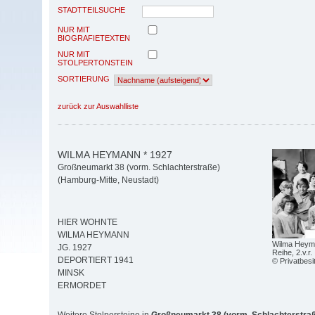
STADTTEILSUCHE
NUR MIT
BIOGRAFIETEXTEN
NUR MIT
STOLPERTONSTEIN
SORTIERUNG
zurück zur Auswahlliste
WILMA HEYMANN * 1927
Großneumarkt 38 (vorm. Schlachterstraße)
(Hamburg-Mitte, Neustadt)
HIER WOHNTE
WILMA HEYMANN
Wilma Heyma
JG. 1927
Reihe, 2.v.r.
DEPORTIERT 1941
© Privatbesi
MINSK
ERMORDET