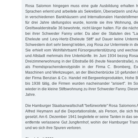
Rosa Salomon hingegen muss eine gute Ausbildung erhalten ha
Sprachen erlernt und arbeitete als Sekretärin, Übersetzerin und 
in verschiedenen Bankhäusern und Internationalen Handelsfirmen.
für drei Jahre stellungslos wurde, konnte sie ihre Wohnung, di
Greifswalderstraße 36 bewohnte, nicht länger halten. Für die näc
bei ihrer Schwester Fanny unter. Da aber die Statuten des "
Eheleute und Levy-Hertz-Eheleute Stift" auf Dauer keine Unterm
Schwestern dort sehr beengt lebten, zog Rosa zur Untermiete in die
Sie erhielt vom Wohlfahrtsamt Fürsorgeunterstützung und wechse
und Altstadt mehrmals ihre Unterkünfte. Im Juni 1934 bezog Ro
Dreizimmerwohnung in der Elbstraße 86 (heute Neanderstraße), n
als Fremdsprachenstenotypistin in der Firma C. Bromberg, Ex
Maschinen und Werkzeugen, an der Bleichenbrücke 10 gefunden hat
der Firma Benzian & Co. Handel mit Bergwerksprodukten, Hohe B
bis 1938 tätig, die Firmen wurden nacheinander "arisiert". Im
wieder in die kleine Stiftswohnung zu ihrer Schwester Fanny. Diesm
Jahre.
Die Hamburger Staatsanwaltschaft "befürwortete" Rosa Salomons 
Alfred Heymann auf die Deportationsliste, als Person, die sich fre
gesetzt. Am 6. Dezember 1941 begleitete er seine Tanten in das s
entfernte verlassene Gut Jungfernhof, wohin der Hamburger Tran
und wo sich ihre Spuren verloren.