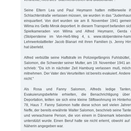
Seine Eltern Lea und Paul Heymann hatten mittlerweile 
Schlachterstraße verlassen müssen, sie wurden in das "Judenhaus"
einquartiert. Von dort wurden sie am 8. November 1941 gemein
Wilma ins Getto Minsk deportiert. In diesem Transport befanden s
Spielkameraden von Wilma und Alfred Heymann, Gerda 
(Stolpersteine im Von-Heß-Weg 4, s. www.stolpersteine-ham
Lehrwerkstattleiter Jacob Blanari mit ihren Familien (s. Jenny Hi
hat überlebt.
Alfred verbüßte seine Haftstrafe im Polizeigefängnis Fuhlsbüttel
Salomon, die Schwester seiner Mutter, am 19. November 1941 an 
schrieb: "Da ich in nächster Zeit Hamburg verlassen muß, möcht
mitnehmen. Der Vater des Verurteilten ist bereits evakuiert. Andere
nicht."
Als Rosa und Fanny Salomon, Alfreds ledige Tanten,
Evakuierungsbefehle erhielten, die Benachrichtigung übe
Deportation, teilten sie sich eine kleine Stiftswohnung im Hinte
78, Haus 7. Fanny Salomon hatte diese schon seit vielen Jahre
Neffe, der bereits erwähnte Walter Salomon, beschrieb seine Tante
und verwachsene Person, die von einem in Dänemark lebenden 
unterstützt wurde. Einen Beruf hatte sie nicht erlernt, obwohl auf 
Näherin angegeben war.