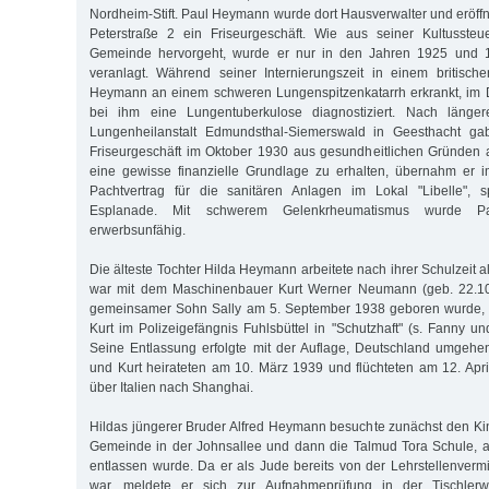
Nordheim-Stift. Paul Heymann wurde dort Hausverwalter und eröff
Peterstraße 2 ein Friseurgeschäft. Wie aus seiner Kultussteu
Gemeinde hervorgeht, wurde er nur in den Jahren 1925 und 1
veranlagt. Während seiner Internierungszeit in einem britisch
Heymann an einem schweren Lungenspitzenkatarrh erkrankt, im
bei ihm eine Lungentuberkulose diagnostiziert. Nach länger
Lungenheilanstalt Edmundsthal-Siemerswald in Geesthacht 
Friseurgeschäft im Oktober 1930 aus gesundheitlichen Gründen 
eine gewisse finanzielle Grundlage zu erhalten, übernahm er 
Pachtvertrag für die sanitären Anlagen im Lokal "Libelle", 
Esplanade. Mit schwerem Gelenkrheumatismus wurde 
erwerbsunfähig.
Die älteste Tochter Hilda Heymann arbeitete nach ihrer Schulzeit 
war mit dem Maschinenbauer Kurt Werner Neumann (geb. 22.10.1
gemeinsamer Sohn Sally am 5. September 1938 geboren wurde, b
Kurt im Polizeigefängnis Fuhlsbüttel in "Schutzhaft" (s. Fanny u
Seine Entlassung erfolgte mit der Auflage, Deutschland umgehe
und Kurt heirateten am 10. März 1939 und flüchteten am 12. Apri
über Italien nach Shanghai.
Hildas jüngerer Bruder Alfred Heymann besuchte zunächst den Ki
Gemeinde in der Johnsallee und dann die Talmud Tora Schule, a
entlassen wurde. Da er als Jude bereits von der Lehrstellenverm
war, meldete er sich zur Aufnahmeprüfung in der Tischlerwe