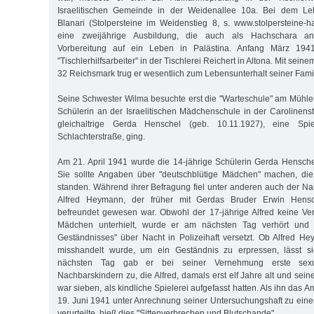
Israelitischen Gemeinde in der Weidenallee 10a. Bei dem Lehr
Blanari (Stolpersteine im Weidenstieg 8, s. www.stolpersteine
eine zweijährige Ausbildung, die auch als Hachschara an
Vorbereitung auf ein Leben in Palästina. Anfang März 1941 
"Tischlerhilfsarbeiter" in der Tischlerei Reichert in Altona. Mit se
32 Reichsmark trug er wesentlich zum Lebensunterhalt seiner Famil
Seine Schwester Wilma besuchte erst die "Warteschule" am Mühl
Schülerin an der Israelitischen Mädchenschule in der Carolinenst
gleichaltrige Gerda Henschel (geb. 10.11.1927), eine Spi
Schlachterstraße, ging.
Am 21. April 1941 wurde die 14-jährige Schülerin Gerda Henschel
Sie sollte Angaben über "deutschblütige Mädchen" machen, die
standen. Während ihrer Befragung fiel unter anderen auch der 
Alfred Heymann, der früher mit Gerdas Bruder Erwin Hensc
befreundet gewesen war. Obwohl der 17-jährige Alfred keine Ve
Mädchen unterhielt, wurde er am nächsten Tag verhört und 
Geständnisses" über Nacht in Polizeihaft versetzt. Ob Alfred H
misshandelt wurde, um ein Geständnis zu erpressen, lässt s
nächsten Tag gab er bei seiner Vernehmung erste sexue
Nachbarskindern zu, die Alfred, damals erst elf Jahre alt und sei
war sieben, als kindliche Spielerei aufgefasst hatten. Als ihn das
19. Juni 1941 unter Anrechnung seiner Untersuchungshaft zu einer
verurteilte, hieß dies "Sittenverbrechen und Blutschande".