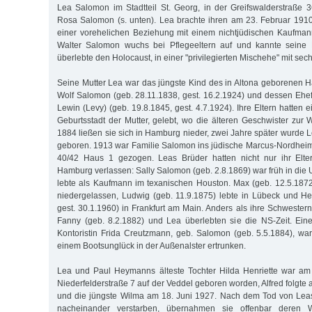
Lea Salomon im Stadtteil St. Georg, in der Greifswalderstraße 3
Rosa Salomon (s. unten). Lea brachte ihren am 23. Februar 19
einer vorehelichen Beziehung mit einem nichtjüdischen Kaufmann
Walter Salomon wuchs bei Pflegeeltern auf und kannte seine Mu
überlebte den Holocaust, in einer "privilegierten Mischehe" mit sec
Seine Mutter Lea war das jüngste Kind des in Altona geborenen 
Wolf Salomon (geb. 28.11.1838, gest. 16.2.1924) und dessen Ehef
Lewin (Levy) (geb. 19.8.1845, gest. 4.7.1924). Ihre Eltern hatten e
Geburtsstadt der Mutter, gelebt, wo die älteren Geschwister zu
1884 ließen sie sich in Hamburg nieder, zwei Jahre später wurde L
geboren. 1913 war Familie Salomon ins jüdische Marcus-Nordheim S
40/42 Haus 1 gezogen. Leas Brüder hatten nicht nur ihr Elte
Hamburg verlassen: Sally Salomon (geb. 2.8.1869) war früh in di
lebte als Kaufmann im texanischen Houston. Max (geb. 12.5.1872
niedergelassen, Ludwig (geb. 11.9.1875) lebte in Lübeck und H
gest. 30.1.1960) in Frankfurt am Main. Anders als ihre Schwester
Fanny (geb. 8.2.1882) und Lea überlebten sie die NS-Zeit. Eine
Kontoristin Frida Creutzmann, geb. Salomon (geb. 5.5.1884), w
einem Bootsunglück in der Außenalster ertrunken.
Lea und Paul Heymanns älteste Tochter Hilda Henriette war am
Niederfelderstraße 7 auf der Veddel geboren worden, Alfred folgt
und die jüngste Wilma am 18. Juni 1927. Nach dem Tod von Leas
nacheinander verstarben, übernahmen sie offenbar deren