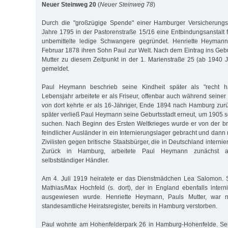
Neuer Steinweg 20
(
Neuer Steinweg 78
)
Durch die "großzügige Spende" einer Hamburger Versicherungs
Jahre 1795 in der Pastorenstraße 15/16 eine Entbindungsanstalt
unbemittelte ledige Schwangere gegründet. Henriette Heymann
Februar 1878 ihren Sohn Paul zur Welt. Nach dem Eintrag ins Gebu
Mutter zu diesem Zeitpunkt in der 1. Marienstraße 25 (ab 1940 
gemeldet.
Paul Heymann beschrieb seine Kindheit später als "recht ha
Lebensjahr arbeitete er als Friseur, offenbar auch während seine
von dort kehrte er als 16-Jähriger, Ende 1894 nach Hamburg zu
später verließ Paul Heymann seine Geburtsstadt erneut, um 1905 s
suchen. Nach Beginn des Ersten Weltkrieges wurde er von der br
feindlicher Ausländer in ein Internierungslager gebracht und dan
Zivilisten gegen britische Staatsbürger, die in Deutschland interni
Zurück in Hamburg, arbeitete Paul Heymann zunächst a
selbstständiger Händler.
Am 4. Juli 1919 heiratete er das Dienstmädchen Lea Salomon.
Mathias/Max Hochfeld (s. dort), der in England ebenfalls inte
ausgewiesen wurde. Henriette Heymann, Pauls Mutter, war 
standesamtliche Heiratsregister, bereits in Hamburg verstorben.
Paul wohnte am Hohenfelderpark 26 in Hamburg-Hohenfelde. Sei