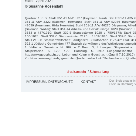
Stand: April 2021
© Susanne Rosendahl
Quellen: 1; 6; 9; StaH 351-11 AfW 3727 (Heymann, Paul); StaH 351-11 AfW 
351-11 AfW 3322 (Salomon, Hermann); StaH 351-11 AfW 42086 (Neumann,
43639 (Neumann, Hilda Henriette); StaH 351-11 AfW 46276 (Heymann, Alfre
(Salomon, Walter); StaH 351-14 Arbeits- und Sozialfürsorge 1823 (Salomon,
3333 u 447/1919; StaH 332-5 Standesämter 1928 u 750/1878; StaH 3
100/1924; StaH 332-5 Standesämter 2125 u 1409/1886; StaH 332-5 Stan
StaH 213-11 Staatsanwaltschaft Landgericht - Strafsachen 1176/42; StaH 3
522-1 Jüdische Gemeinden 477 Statistik der während des Weltkrieges unterst
1 Jüdische Gemeinde Nr. 992 e 2 Band 3; Lohmeyer: Stolpersteine,
Stolpersteine, S. 120; o.A.: Hamburg, S. 291; Lungenheilanstalt E
http://www.geesthacht.de, Leben und Kultur in Geesthacht (Zugriff 7.10.2015).
Zur Nummerierung häufig genutzter Quellen siehe Link "Recherche und Quelle
druckansicht
/
Seitenanfang
Der Stolperstein i
IMPRESSUM / DATENSCHUTZ
KONTAKT
Stein in Hamburg v