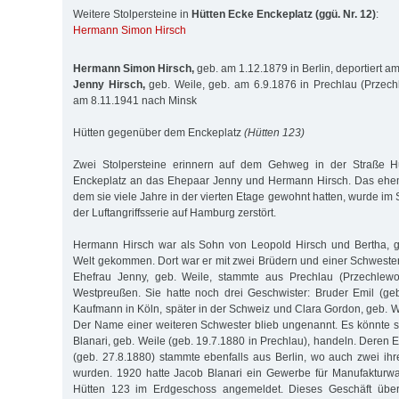
Weitere Stolpersteine in
Hütten Ecke Enckeplatz (ggü. Nr. 12)
:
Hermann Simon Hirsch
Hermann Simon Hirsch,
geb. am 1.12.1879 in Berlin, deportiert a
Jenny Hirsch,
geb. Weile, geb. am 6.9.1876 in Prechlau (Przechl
am 8.11.1941 nach Minsk
Hütten gegenüber dem Enckeplatz
(Hütten 123)
Zwei Stolpersteine erinnern auf dem Gehweg in der Straße 
Enckeplatz an das Ehepaar Jenny und Hermann Hirsch. Das ehe
dem sie viele Jahre in der vierten Etage gewohnt hatten, wurde 
der Luftangriffsserie auf Hamburg zerstört.
Hermann Hirsch war als Sohn von Leopold Hirsch und Bertha, ge
Welt gekommen. Dort war er mit zwei Brüdern und einer Schwest
Ehefrau Jenny, geb. Weile, stammte aus Prechlau (Przechlewo
Westpreußen. Sie hatte noch drei Geschwister: Bruder Emil (geb
Kaufmann in Köln, später in der Schweiz und Clara Gordon, geb. W
Der Name einer weiteren Schwester blieb ungenannt. Es könnte 
Blanari, geb. Weile (geb. 19.7.1880 in Prechlau), handeln. Deren
(geb. 27.8.1880) stammte ebenfalls aus Berlin, wo auch zwei ihr
wurden. 1920 hatte Jacob Blanari ein Gewerbe für Manufakturwa
Hütten 123 im Erdgeschoss angemeldet. Dieses Geschäft üb