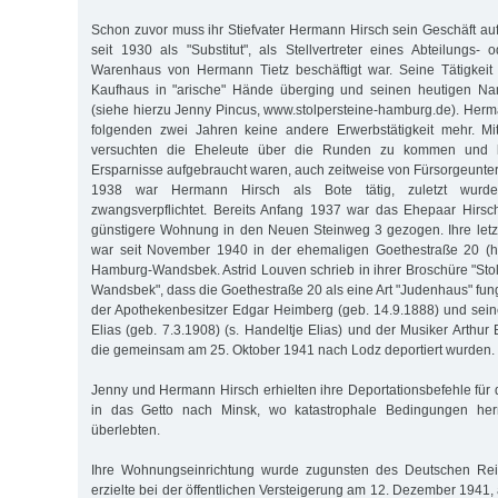
Schon zuvor muss ihr Stiefvater Hermann Hirsch sein Geschäft a
seit 1930 als "Substitut", als Stellvertreter eines Abteilungs- 
Warenhaus von Hermann Tietz beschäftigt war. Seine Tätigkeit
Kaufhaus in "arische" Hände überging und seinen heutigen Nam
(siehe hierzu Jenny Pincus, www.stolpersteine-hamburg.de). Herm
folgenden zwei Jahren keine andere Erwerbstätigkeit mehr. M
versuchten die Eheleute über die Runden zu kommen und l
Ersparnisse aufgebraucht waren, auch zeitweise von Fürsorgeunter
1938 war Hermann Hirsch als Bote tätig, zuletzt wurde
zwangsverpflichtet. Bereits Anfang 1937 war das Ehepaar Hirsc
günstigere Wohnung in den Neuen Steinweg 3 gezogen. Ihre let
war seit November 1940 in der ehemaligen Goethestraße 20 (he
Hamburg-Wandsbek. Astrid Louven schrieb in ihrer Broschüre "Sto
Wandsbek", dass die Goethestraße 20 als eine Art "Judenhaus" fung
der Apothekenbesitzer Edgar Heimberg (geb. 14.9.1888) und sein
Elias (geb. 7.3.1908) (s. Handeltje Elias) und der Musiker Arthur
die gemeinsam am 25. Oktober 1941 nach Lodz deportiert wurden.
Jenny und Hermann Hirsch erhielten ihre Deportationsbefehle fü
in das Getto nach Minsk, wo katastrophale Bedingungen herrs
überlebten.
Ihre Wohnungseinrichtung wurde zugunsten des Deutschen Re
erzielte bei der öffentlichen Versteigerung am 12. Dezember 194