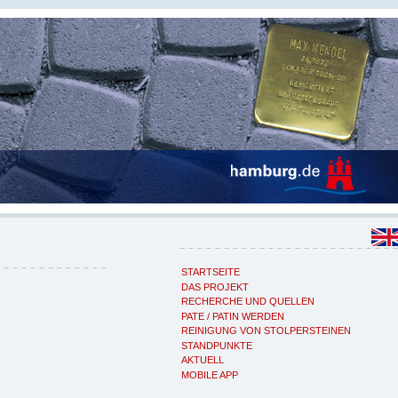
STARTSEITE
DAS PROJEKT
RECHERCHE UND QUELLEN
PATE / PATIN WERDEN
REINIGUNG VON STOLPERSTEINEN
STANDPUNKTE
AKTUELL
MOBILE APP