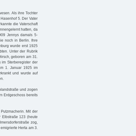
wesen. Als ihre Tochter
 Hasenhof 5. Der Vater
kannte die Vaterschaft
nnengelernt hatten, da
1909 Jennys damals 5-
ie noch in Berlin. Ihre
amburg wurde erst 1925
bten. Unter der Rubrik
Hirsch, geboren am 31.
g im Sterberegister der
am 1. Januar 1925 im
rkrankt und wurde auf
en.
hlandstraße und zogen
im Erdgeschoss bereits
 Putzmacherin. Mit der
 Elbstraße 123 (heute
lmersdorferstraße zog,
 emigrierte Herta am 3.