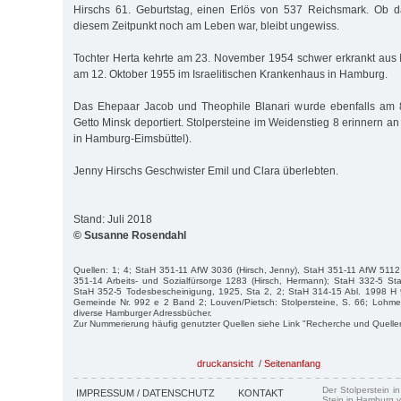
Hirschs 61. Geburtstag, einen Erlös von 537 Reichsmark. Ob 
diesem Zeitpunkt noch am Leben war, bleibt ungewiss.
Tochter Herta kehrte am 23. November 1954 schwer erkrankt aus Is
am 12. Oktober 1955 im Israelitischen Krankenhaus in Hamburg.
Das Ehepaar Jacob und Theophile Blanari wurde ebenfalls am 
Getto Minsk deportiert. Stolpersteine im Weidenstieg 8 erinnern an 
in Hamburg-Eimsbüttel).
Jenny Hirschs Geschwister Emil und Clara überlebten.
Stand: Juli 2018
© Susanne Rosendahl
Quellen: 1; 4; StaH 351-11 AfW 3036 (Hirsch, Jenny), StaH 351-11 AfW 5112 
351-14 Arbeits- und Sozialfürsorge 1283 (Hirsch, Hermann); StaH 332-5 S
StaH 352-5 Todesbescheinigung, 1925, Sta 2, 2; StaH 314-15 Abl. 1998 H
Gemeinde Nr. 992 e 2 Band 2; Louven/Pietsch: Stolpersteine, S. 66; Lohmey
diverse Hamburger Adressbücher.
Zur Nummerierung häufig genutzter Quellen siehe Link "Recherche und Quelle
druckansicht
/
Seitenanfang
Der Stolperstein i
IMPRESSUM / DATENSCHUTZ
KONTAKT
Stein in Hamburg v