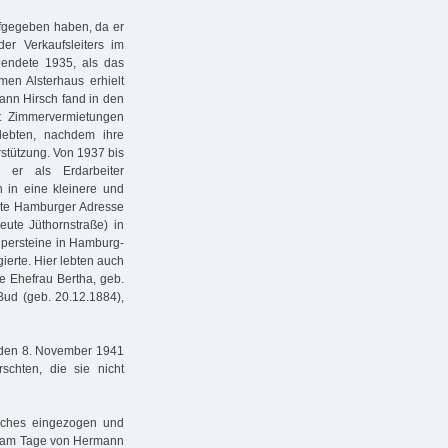
ufgegeben haben, da er
oder Verkaufsleiters im
 endete 1935, als das
en Alsterhaus erhielt
ann Hirsch fand in den
it Zimmervermietungen
ebten, nachdem ihre
stützung. Von 1937 bis
 er als Erdarbeiter
h in eine kleinere und
zte Hamburger Adresse
ute Jüthornstraße) in
lpersteine in Hamburg-
ierte. Hier lebten auch
e Ehefrau Bertha, geb.
 Bud (geb. 20.12.1884),
r den 8. November 1941
chten, die sie nicht
iches eingezogen und
1, am Tage von Hermann