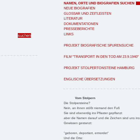
NAMEN, ORTE UND BIOGRAFIEN SUCHEN
NEUE BIOGRAFIEN
GLOSSAR UND ZEITLEISTEN
LITERATUR
DOKUMENTATIONEN
PRESSEBERICHTE
LINKS
PROJEKT BIOGRAFISCHE SPURENSUCHE
FILM "TRANSPORT IN DEN TOD AM 23.9.1940"
PROJEKT STOLPERTONSTEINE HAMBURG
ENGLISCHE ÜBERSETZUNGEN
Vom Stolpern
Die Stolpersteine?
Nein, an ihnen stößt niemand den Fuß
Sie sind ebenerdig ins Pflaster gepflanzt
aber die Namen darauf und die Zeichen sind uns ins
Gewissen gestanzt:
"geboren, deportiert, ermordet"
Und die Orte: