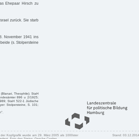
das Ehepaar Hirsch zu
rael zurück. Sie starb
8. November 1941 ins
beide (s. Stolpersteine
(Blanari, Theophile); StaH
tandesämter 896 u 2/1925;
 989; StaH 522-1 Jüdische
er: Stolpersteine, S. 101;
n".
n der Kopfgrafik wurde am 29. März 2005 als 1000ster
Stand: 03.12.201
erlegt. Foto des Steins: Gesche Cordes.