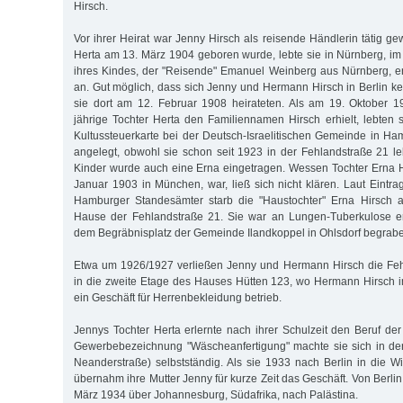
Hirsch.
Vor ihrer Heirat war Jenny Hirsch als reisende Händlerin tätig ge
Herta am 13. März 1904 geboren wurde, lebte sie in Nürnberg, im
ihres Kindes, der "Reisende" Emanuel Weinberg aus Nürnberg, er
an. Gut möglich, dass sich Jenny und Hermann Hirsch in Berlin ke
sie dort am 12. Februar 1908 heirateten. Als am 19. Oktober 
jährige Tochter Herta den Familiennamen Hirsch erhielt, lebten s
Kultussteuerkarte bei der Deutsch-Israelitischen Gemeinde in H
angelegt, obwohl sie schon seit 1923 in der Fehlandstraße 21 le
Kinder wurde auch eine Erna eingetragen. Wessen Tochter Erna 
Januar 1903 in München, war, ließ sich nicht klären. Laut Eintra
Hamburger Standesämter starb die "Haustochter" Erna Hirsch 
Hause der Fehlandstraße 21. Sie war an Lungen-Tuberkulose e
dem Begräbnisplatz der Gemeinde Ilandkoppel in Ohlsdorf begrab
Etwa um 1926/1927 verließen Jenny und Hermann Hirsch die Fe
in die zweite Etage des Hauses Hütten 123, wo Hermann Hirsch 
ein Geschäft für Herrenbekleidung betrieb.
Jennys Tochter Herta erlernte nach ihrer Schulzeit den Beruf der
Gewerbebezeichnung "Wäscheanfertigung" machte sie sich in der
Neanderstraße) selbstständig. Als sie 1933 nach Berlin in die Wi
übernahm ihre Mutter Jenny für kurze Zeit das Geschäft. Von Berlin
März 1934 über Johannesburg, Südafrika, nach Palästina.