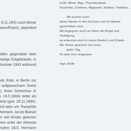
Łódź, Minsk, Riga, Theresienstadt,
Auschwitz, Chelmno, Majdanek, Sobibor, Treblinka ..
Wir suchen euch,
deren Namen in den Archiven und im Himmel
m 8.11.1941 nach Minsk
geschrieben sind.
ewo/Polen), deportiert
Wir begegnen euch an Orten der Angst und
Verfolgung,
wir erkennen euch in euren Kindern und Enkeln.
Die Steine sprechen von euch,
jeden Tag.
Hütten gegenüber dem
Ihr seid nicht vergessen.
malige Eckgebäude, in
Inge Grolle
im Sommer 1943 während
b. Edel, in Berlin zur
er aufgewachsen. Seine
), Kreis Schlochau in
. 24.5.1884) lebte als
eile (geb. 28.11.1890).
sich aber um Theophile
 Ehemann Jacob Blanari
er vier Kinder geboren
ren unter der Adresse
ernahm 1921 Hermann