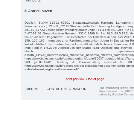
Hamburg.
© Astrid Louven
Quellen: StaHH 213-11_60201 Staatsanwaltschaft Hamburg Landgericht 
Vornamens u.a.); 213-11_72115 Staatsanwaltschaft Hamburg Landgericht (wg.
351-11_17723 Louise Hirsch (Wiedergutmachung); 741-4 Film Nr. A 255 + A 47
5 47034_02 Generalregister Heiraten; 332-5 3409 Bd.2 v. 30.3.-28.5.1921 Heir
bin an diesem Ort geboren". Die Geschichte der Oldesloer Juden, Kiel 2016, 
159, 160, 166; genealogy.net Familiendatenbanken Juden im Deutschen Reic
Wilhelm Mallachow); Sterbeurkunde Louis Wilhelm Mallachow v. Standesamt Deu
Ingo Paul v. 1.6.2026; Adressbuch der Städte Bad Oldesloe und Reinfeld 
Hirsch https://www.stolpersteine-
&MAIN_ID=7&r_name=hirsch&r_strasse=&r_bezirk=&r_stteil=&r_sort=Nachn
https://www.holocaust.cz/de/opferdatenbank/opfer/15637-gertrude-hir
283 (20.07.1942, Hamburg -> Theresienstadt) ermordet 03. 08.
https://www.holocaust.cz/de/datenbank-der-digitalisierten-dokumenten/dokumen
todesfallanzeige-ghetto-theresienstadt/.
print preview
/
top of page
The stumbling stone pi
IMPRINT
CONTACT INFORMATION
thus became the 1000th
taken by Gesche Cordes