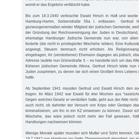
womit er das Ergebnis verfälscht habe.
Bis zum 18.3.1940 verbrachte Ewald Hirsch in Haft und wurde
Hamburg-Hamm, Sorbenstraße 56a I. entlassen. Gertrud H
gezwungenermaßen wieder Mitglied der jüdischen Gemeinde, weil
der Gründung der Reichsvereinigung der Juden in Deutschland, 
ehemalige Hamburger Jüdische Gemeinde nun war, von allen
forderte (die nicht in privilegierter Mischehe lebten). Eine Kultuss
angelegt, Steuern demnach nicht erhoben. Als Religionsan
eingetragen, ihr (verstorbener) Ehemann dagegen als jüdisch, ebe
Adresse lautete nun Grünestraße 5 – es handelte sich um das Alt
früheren jüdischen Gemeinde Altona. Gertrud Hirsch lebte nun 
Juden zusammen, zu denen sie sich einen Großteil ihres Lebens n
hatte.
Ab September 1941 mussten Gertrud und Ewald Hirsch den so
tragen. Im März 1942 war Ewald für drei Wochen aus "rassische
Gegen welches Gesetz er verstoßen hatte, geht aus der Akte nicht 
auch nicht, ob dahinter der Versuch von Kripo oder Gestapo sta
kriminalisieren, um ihn in ein KZ einweisen zu können. Davor sch
Mischehe, das wäre jedoch nicht mehr der Fall gewesen, hätt
Handlungen nachweisen können.
Wenige Monate später mussten sich Mutter und Sohn trennen. Ge
19.7.1942 von Hamburg ins Getto Theresienstadt deportiert, wo 