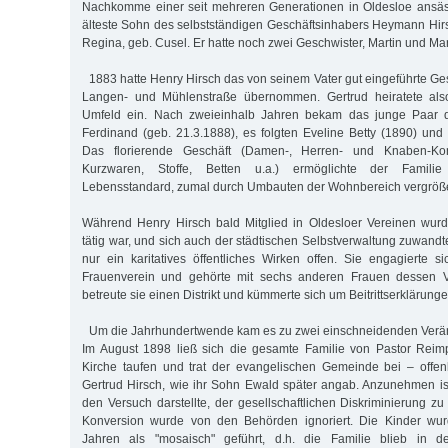
Nachkomme einer seit mehreren Generationen in Oldesloe ansäs
älteste Sohn des selbstständigen Geschäftsinhabers Heymann Hir
Regina, geb. Cusel. Er hatte noch zwei Geschwister, Martin und Mar
1883 hatte Henry Hirsch das von seinem Vater gut eingeführte Ges
Langen- und Mühlenstraße übernommen. Gertrud heiratete also 
Umfeld ein. Nach zweieinhalb Jahren bekam das junge Paar d
Ferdinand (geb. 21.3.1888), es folgten Eveline Betty (1890) und
Das florierende Geschäft (Damen-, Herren- und Knaben-Konfe
Kurzwaren, Stoffe, Betten u.a.) ermöglichte der Familie
Lebensstandard, zumal durch Umbauten der Wohnbereich vergröße
Während Henry Hirsch bald Mitglied in Oldesloer Vereinen wurd
tätig war, und sich auch der städtischen Selbstverwaltung zuwandt
nur ein karitatives öffentliches Wirken offen. Sie engagierte s
Frauenverein und gehörte mit sechs anderen Frauen dessen V
betreute sie einen Distrikt und kümmerte sich um Beitrittserklärun
Um die Jahrhundertwende kam es zu zwei einschneidenden Verä
Im August 1898 ließ sich die gesamte Familie von Pastor Reimp
Kirche taufen und trat der evangelischen Gemeinde bei – offen
Gertrud Hirsch, wie ihr Sohn Ewald später angab. Anzunehmen is
den Versuch darstellte, der gesellschaftlichen Diskriminierung 
Konversion wurde von den Behörden ignoriert. Die Kinder wur
Jahren als "mosaisch" geführt, d.h. die Familie blieb in