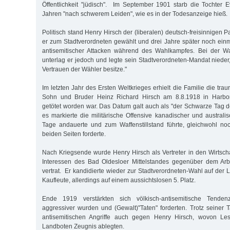
Öffentlichkeit "jüdisch". Im September 1901 starb die Tochter Ev
Jahren "nach schwerem Leiden", wie es in der Todesanzeige hieß
Politisch stand Henry Hirsch der (liberalen) deutsch-freisinnigen 
er zum Stadtverordneten gewählt und drei Jahre später noch einm
antisemitischer Attacken während des Wahlkampfes. Bei der W
unterlag er jedoch und legte sein Stadtverordneten-Mandat nieder
Vertrauen der Wähler besitze."
Im letzten Jahr des Ersten Weltkrieges erhielt die Familie die trau
Sohn und Bruder Heinz Richard Hirsch am 8.8.1918 in Harbonn
getötet worden war. Das Datum galt auch als "der Schwarze Tag 
es markierte die militärische Offensive kanadischer und australi
Tage andauerte und zum Waffenstillstand führte, gleichwohl noc
beiden Seiten forderte.
Nach Kriegsende wurde Henry Hirsch als Vertreter in den Wirtscha
Interessen des Bad Oldesloer Mittelstandes gegenüber dem Arbe
vertrat. Er kandidierte wieder zur Stadtverordneten-Wahl auf der 
Kaufleute, allerdings auf einem aussichtslosen 5. Platz.
Ende 1919 verstärkten sich völkisch-antisemitische Tende
aggressiver wurden und (Gewalt)"Taten" forderten. Trotz seiner T
antisemitischen Angriffe auch gegen Henry Hirsch, wovon Les
Landboten Zeugnis ablegten.