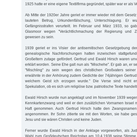
1925 hatte er eine eigene Textilfirma gegründet, später war er als 
Ab Mitte der 1920er Jahre geriet er immer wieder mit dem Gesetz i
lauteten Betrug, Urkundenfälschung, Unterschlagung. Er w
Gefängnisstrafen verurteilt. Im Februar und März 1933, so ga
Glasmoor wegen "Verächtlichmachung der Regierung und Zechp
gewesen zu sein.
1939 geriet er ins Visier der antisemitischen Gesetzgebung der
genealogische Nachforschungen hatten inzwischen stattgefund
Großeltern zutage gefördert. Gertrud und Ewald Hirsch waren unve
erklärt worden. Seine Ehe galt nun als "Mischehe". Er gab an, er
"Mischling" zu sein wegen des christlichen Großvaters seiner
erwähnte in der Anhörung zudem Gedichte der 74jährigen Gertrud H
welchem Geist ich erzogen wurde." Die Verse sind nicht erh
Spekulation, ob es sich um religiöse bzw. patriotische Texte handelt
Ewald Hirsch wurde nun angeklagt und im November 1939 wegen
Kennkartenzwang und weil er den zusätzlichen Vornamen Israel nic
Haft genommen. Auch Gertrud Hirsch hatte den Zwangsnamen 
angenommen. Ihr Sohn zitierte sie mit den Worten, sie habe ges
Jesu und sie wären Christen und keine Juden.
Ferner wurde Ewald Hirsch in der Anklage vorgeworfen, als Jud
Wahl zum Großdeutschen Reichstag am 10.4.1938 seine Stimme