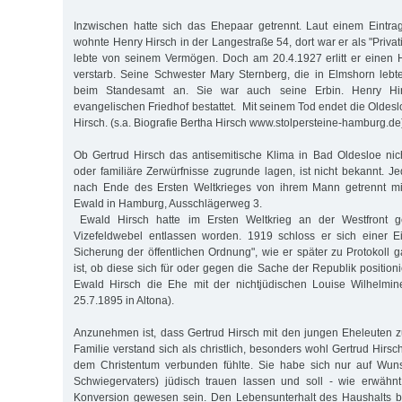
Inzwischen hatte sich das Ehepaar getrennt. Laut einem Eintr
wohnte Henry Hirsch in der Langestraße 54, dort war er als "Privati
lebte von seinem Vermögen. Doch am 20.4.1927 erlitt er einen 
verstarb. Seine Schwester Mary Sternberg, die in Elmshorn lebte
beim Standesamt an. Sie war auch seine Erbin. Henry H
evangelischen Friedhof bestattet. Mit seinem Tod endet die Oldes
Hirsch. (s.a. Biografie Bertha Hirsch www.stolpersteine-hamburg.d
Ob Gertrud Hirsch das antisemitische Klima in Bad Oldesloe nic
oder familiäre Zerwürfnisse zugrunde lagen, ist nicht bekannt. Je
nach Ende des Ersten Weltkrieges von ihrem Mann getrennt mi
Ewald in Hamburg, Ausschlägerweg 3.
Ewald Hirsch hatte im Ersten Weltkrieg an der Westfront 
Vizefeldwebel entlassen worden. 1919 schloss er sich einer 
Sicherung der öffentlichen Ordnung", wie er später zu Protokoll g
ist, ob diese sich für oder gegen die Sache der Republik position
Ewald Hirsch die Ehe mit der nichtjüdischen Louise Wilhelmine
25.7.1895 in Altona).
Anzunehmen ist, dass Gertrud Hirsch mit den jungen Eheleuten
Familie verstand sich als christlich, besonders wohl Gertrud Hirsc
dem Christentum verbunden fühlte. Sie habe sich nur auf Wuns
Schwiegervaters) jüdisch trauen lassen und soll - wie erwähnt 
Konversion gewesen sein. Den Lebensunterhalt des Haushalts be