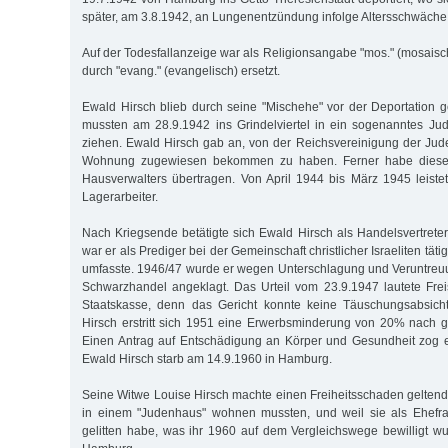
später, am 3.8.1942, an Lungenentzündung infolge Altersschwäche 
Auf der Todesfallanzeige war als Religionsangabe "mos." (mosaisc
durch "evang." (evangelisch) ersetzt.
Ewald Hirsch blieb durch seine "Mischehe" vor der Deportation g
mussten am 28.9.1942 ins Grindelviertel in ein sogenanntes Jud
ziehen. Ewald Hirsch gab an, von der Reichsvereinigung der Jud
Wohnung zugewiesen bekommen zu haben. Ferner habe diese
Hausverwalters übertragen. Von April 1944 bis März 1945 leiste
Lagerarbeiter.
Nach Kriegsende betätigte sich Ewald Hirsch als Handelsvertrete
war er als Prediger bei der Gemeinschaft christlicher Israeliten tätig
umfasste. 1946/47 wurde er wegen Unterschlagung und Veruntreu
Schwarzhandel angeklagt. Das Urteil vom 23.9.1947 lautete Fre
Staatskasse, denn das Gericht konnte keine Täuschungsabsic
Hirsch erstritt sich 1951 eine Erwerbsminderung von 20% nach ge
Einen Antrag auf Entschädigung an Körper und Gesundheit zog e
Ewald Hirsch starb am 14.9.1960 in Hamburg.
Seine Witwe Louise Hirsch machte einen Freiheitsschaden geltend,
in einem "Judenhaus" wohnen mussten, und weil sie als Ehefrau
gelitten habe, was ihr 1960 auf dem Vergleichswege bewilligt wu