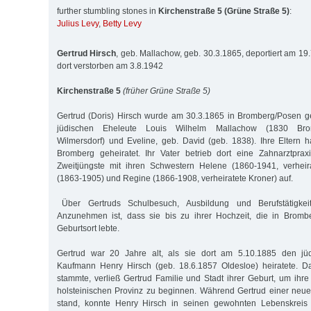
further stumbling stones in
Kirchenstraße 5 (Grüne Straße 5)
:
Julius Levy
,
Betty Levy
Gertrud Hirsch
, geb. Mallachow, geb. 30.3.1865, deportiert am 19
dort verstorben am 3.8.1942
Kirchenstraße 5
(früher Grüne Straße 5)
Gertrud (Doris) Hirsch wurde am 30.3.1865 in Bromberg/Posen g
jüdischen Eheleute Louis Wilhelm Mallachow (1830 Bro
Wilmersdorf) und Eveline, geb. David (geb. 1838). Ihre Eltern 
Bromberg geheiratet. Ihr Vater betrieb dort eine Zahnarztprax
Zweitjüngste mit ihren Schwestern Helene (1860-1941, verheir
(1863-1905) und Regine (1866-1908, verheiratete Kroner) auf.
Über Gertruds Schulbesuch, Ausbildung und Berufstätigkeit
Anzunehmen ist, dass sie bis zu ihrer Hochzeit, die in Brombe
Geburtsort lebte.
Gertrud war 20 Jahre alt, als sie dort am 5.10.1885 den jüd
Kaufmann Henry Hirsch (geb. 18.6.1857 Oldesloe) heiratete. D
stammte, verließ Gertrud Familie und Stadt ihrer Geburt, um ihre
holsteinischen Provinz zu beginnen. Während Gertrud einer neu
stand, konnte Henry Hirsch in seinen gewohnten Lebenskreis 