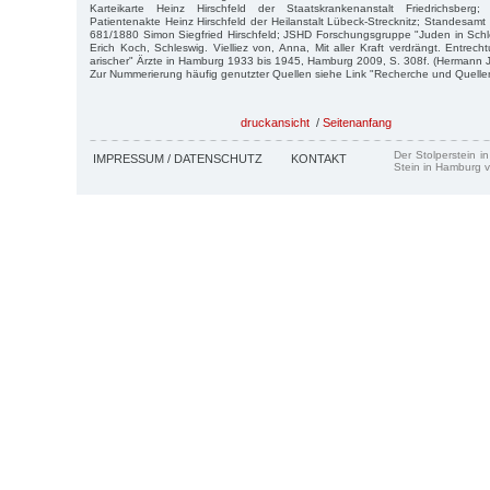
Karteikarte Heinz Hirschfeld der Staatskrankenanstalt Friedrichsber
Patientenakte Heinz Hirschfeld der Heilanstalt Lübeck-Strecknitz; Standesamt 
681/1880 Simon Siegfried Hirschfeld; JSHD Forschungsgruppe "Juden in Schl
Erich Koch, Schleswig. Vielliez von, Anna, Mit aller Kraft verdrängt. Entrec
arischer" Ärzte in Hamburg 1933 bis 1945, Hamburg 2009, S. 308f. (Hermann 
Zur Nummerierung häufig genutzter Quellen siehe Link "Recherche und Quelle
druckansicht
/
Seitenanfang
Der Stolperstein i
IMPRESSUM / DATENSCHUTZ
KONTAKT
Stein in Hamburg v