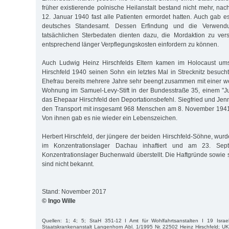
früher existierende polnische Heilanstalt bestand nicht mehr, n
12. Januar 1940 fast alle Patienten ermordet hatten. Auch gab 
deutsches Standesamt. Dessen Erfindung und die Verwendu
tatsächlichen Sterbedaten dienten dazu, die Mordaktion zu ver
entsprechend länger Verpflegungskosten einfordern zu können.
Auch Ludwig Heinz Hirschfelds Eltern kamen im Holocaust ums
Hirschfeld 1940 seinen Sohn ein letztes Mal in Strecknitz besuch
Ehefrau bereits mehrere Jahre sehr beengt zusammen mit einer wei
Wohnung im Samuel-Levy-Stift in der Bundesstraße 35, einem "Ju
das Ehepaar Hirschfeld den Deportationsbefehl. Siegfried und Jen
den Transport mit insgesamt 968 Menschen am 8. November 1941
Von ihnen gab es nie wieder ein Lebenszeichen.
Herbert Hirschfeld, der jüngere der beiden Hirschfeld-Söhne, wur
im Konzentrationslager Dachau inhaftiert und am 23. Se
Konzentrationslager Buchenwald überstellt. Die Haftgründe sowie 
sind nicht bekannt.
Stand: November 2017
© Ingo Wille
Quellen: 1; 4; 5; StaH 351-12 I Amt für Wohlfahrtsanstalten I 19 Israel
Staatskrankenanstalt Langenhorn Abl. 1/1995 Nr. 22502 Heinz Hirschfeld; UK