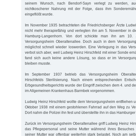
seinem Wunsch, nach Bendorf-Sayn verlegt zu werden, au
nichtkoscherer Nahrung mit der Folge, dass ihm Sonderernäh
eingeflößt wurde.
Im November 1935 betrachteten die Friedrichsberger Ärzte Ludwi
nicht mehr therapiefähig und verlegten ihn am 5. November in di
Hamburg-Langenhorn. Von dort schickte man ihn am 10. 
Versorgungsheim Oberaltenallee. Doch auch in dem Versorgung
möglichst schnell wieder loswerden. Eine Verlegung in das Ve
verbot sich aber, weil Ludwig Heinz Hirschfeld mit einer Sonde er
fand sich auch keine andere Lösung, so dass er im Versorgun
bleiben musste.
Im September 1937 betrieb das Versorgungsheim Oberalte
Hirschfelds Sterilisierung. Nach einem entsprechenden Entsc
Erbgesundheitsgerichts wurde der Eingriff zwischen dem 4. und 
im Allgemeinen Krankenhaus Barmbek vorgenommen.
Ludwig Heinz Hirschfeld wollte dem Versorgungsheim entfliehen 
Oktober 1938 mit einem gestohlenen Fahrrad auf den Weg zu Ve
Dort nahm die Polizei ihn fest und überstellte ihn in das Hamburger
Zurück im Versorgungsheim Oberaltenallee griff Ludwig Heinz Hir
das Pflegepersonal und seine Mutter während ihres Besuches 
seiner Mutter war offenbar weiterhin stark belastet. Noch am sel