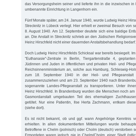
das Versorgungsheim seiner und lieferte ihn in die inzwischen in 
umbenannte Einrichtung in Langenhorn ein.
Fünf Monate später, am 24. Januar 1940, wurde Ludwig Heinz Hirsch
Strecknitz in Lübeck verlegt. Hier erhielt er zweimal Besuch von s
8. August 1940. Am 12. September deutete sich eine baldige Entl
an. Die Anstalt in Strecknitz schrieb an den Jüdischen Religions
Heinz Hirschfeld nicht einer dauernden Anstaltsbehandlung bedarf.
Doch Ludwig Heinz Hirschfelds Schicksal war bereits besiegelt. I
"Euthanasie"-Zentrale in Berlin, Tiergartenstraße 4, geplant
Jüdinnen und Juden in öffentlichen und privaten Heil- und Pfleg
Reichsinnenministerium an, solche aus Hamburg, Schleswig-Hol
zum 18. September 1940 in der Heil- und Pflegeanstalt
zusammenzuziehen und am 23. September 1940 nach Brandenburg
sogenannte Landes-Pflegeanstalt zu transportieren. Unter ihn
Heinz Hirschfeld. In Brandenburg wurden die Menschen noch am 
Gasmordanstalt umgebauten Teil des ehemaligen Zuchthause
getötet. Nur eine Patientin, Ilse Herta Zachmann, entkam dies
(siehe dort).
Es ist nicht bekannt, ob und ggf. wann Angehörige Kenntnis 
erhielten. In allen dokumentierten Mitteilungen wurde behaupt
Betroffene in Chelm (polnisch) oder Cholm (deutsch) verstorben s
Ermordeten waren jedoch nie in Chelm/Cholm, einer Stadt östlic