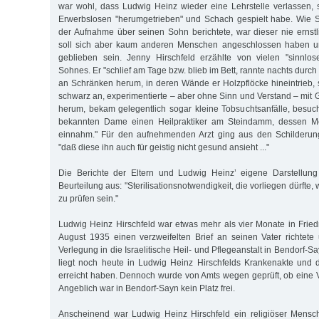
war wohl, dass Ludwig Heinz wieder eine Lehrstelle verlassen, 
Erwerbslosen "herumgetrieben" und Schach gespielt habe. Wie Si
der Aufnahme über seinen Sohn berichtete, war dieser nie ernst
soll sich aber kaum anderen Menschen angeschlossen haben und 
geblieben sein. Jenny Hirschfeld erzählte von vielen "sinnlo
Sohnes. Er "schlief am Tage bzw. blieb im Bett, rannte nachts durc
an Schränken herum, in deren Wände er Holzpflöcke hineintrieb,
schwarz an, experimentierte – aber ohne Sinn und Verstand – mit 
herum, bekam gelegentlich sogar kleine Tobsuchtsanfälle, besuc
bekannten Dame einen Heilpraktiker am Steindamm, dessen Med
einnahm." Für den aufnehmenden Arzt ging aus den Schilderung
"daß diese ihn auch für geistig nicht gesund ansieht ..."
Die Berichte der Eltern und Ludwig Heinz’ eigene Darstellung 
Beurteilung aus: "Sterilisationsnotwendigkeit, die vorliegen dürfte,
zu prüfen sein."
Ludwig Heinz Hirschfeld war etwas mehr als vier Monate in Friedr
August 1935 einen verzweifelten Brief an seinen Vater richtete 
Verlegung in die Israelitische Heil- und Pflegeanstalt in Bendorf-S
liegt noch heute in Ludwig Heinz Hirschfelds Krankenakte und d
erreicht haben. Dennoch wurde von Amts wegen geprüft, ob eine 
Angeblich war in Bendorf-Sayn kein Platz frei.
Anscheinend war Ludwig Heinz Hirschfeld ein religiöser Mensch