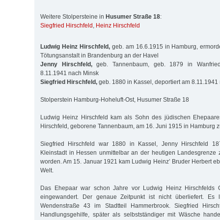
Weitere Stolpersteine in
Husumer Straße 18
:
Siegfried Hirschfeld
,
Heinz Hirschfeld
Ludwig Heinz Hirschfeld,
geb. am 16.6.1915 in Hamburg, ermorde
Tötungsanstalt in Brandenburg an der Havel
Jenny Hirschfeld,
geb. Tannenbaum, geb. 1879 in Wanfried 
8.11.1941 nach Minsk
Siegfried Hirschfeld,
geb. 1880 in Kassel, deportiert am 8.11.1941
Stolperstein Hamburg-Hoheluft-Ost, Husumer Straße 18
Ludwig Heinz Hirschfeld kam als Sohn des jüdischen Ehepaare
Hirschfeld, geborene Tannenbaum, am 16. Juni 1915 in Hamburg zu
Siegfried Hirschfeld war 1880 in Kassel, Jenny Hirschfeld 18
Kleinstadt in Hessen unmittelbar an der heutigen Landesgrenze
worden. Am 15. Januar 1921 kam Ludwig Heinz’ Bruder Herbert eb
Welt.
Das Ehepaar war schon Jahre vor Ludwig Heinz Hirschfelds
eingewandert. Der genaue Zeitpunkt ist nicht überliefert. Es 
Wendenstraße 43 im Stadtteil Hammerbrook. Siegfried Hirsch
Handlungsgehilfe, später als selbstständiger mit Wäsche hande