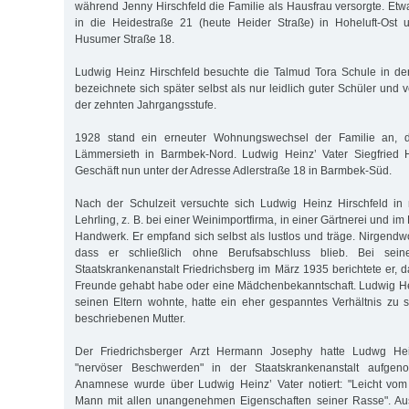
während Jenny Hirschfeld die Familie als Hausfrau versorgte. Etw
in die Heidestraße 21 (heute Heider Straße) in Hoheluft-Ost
Husumer Straße 18.
Ludwig Heinz Hirschfeld besuchte die Talmud Tora Schule in der
bezeichnete sich später selbst als nur leidlich guter Schüler und 
der zehnten Jahrgangsstufe.
1928 stand ein erneuter Wohnungswechsel der Familie an, d
Lämmersieth in Barmbek-Nord. Ludwig Heinz’ Vater Siegfried Hi
Geschäft nun unter der Adresse Adlerstraße 18 in Barmbek-Süd.
Nach der Schulzeit versuchte sich Ludwig Heinz Hirschfeld in
Lehrling, z. B. bei einer Weinimportfirma, in einer Gärtnerei und i
Handwerk. Er empfand sich selbst als lustlos und träge. Nirgendwo
dass er schließlich ohne Berufsabschluss blieb. Bei sei
Staatskrankenanstalt Friedrichsberg im März 1935 berichtete er, d
Freunde gehabt habe oder eine Mädchenbekanntschaft. Ludwig Hei
seinen Eltern wohnte, hatte ein eher gespanntes Verhältnis zu se
beschriebenen Mutter.
Der Friedrichsberger Arzt Hermann Josephy hatte Ludwg He
"nervöser Beschwerden" in der Staatskrankenanstalt aufge
Anamnese wurde über Ludwig Heinz’ Vater notiert: "Leicht vo
Mann mit allen unangenehmen Eigenschaften seiner Rasse". Au