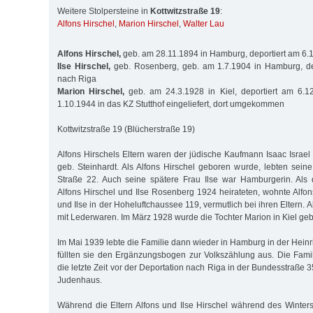
Weitere Stolpersteine in
Kottwitzstraße 19
:
Alfons Hirschel
,
Marion Hirschel
,
Walter Lau
Alfons Hirschel,
geb. am 28.11.1894 in Hamburg, deportiert am 6.
Ilse Hirschel,
geb. Rosenberg, geb. am 1.7.1904 in Hamburg, de
nach Riga
Marion Hirschel,
geb. am 24.3.1928 in Kiel, deportiert am 6.
1.10.1944 in das KZ Stutthof eingeliefert, dort umgekommen
Kottwitzstraße 19 (Blücherstraße 19)
Alfons Hirschels Eltern waren der jüdische Kaufmann Isaac Israel
geb. Steinhardt. Als Alfons Hirschel geboren wurde, lebten seine
Straße 22. Auch seine spätere Frau Ilse war Hamburgerin. Als 
Alfons Hirschel und Ilse Rosenberg 1924 heirateten, wohnte Alfon
und Ilse in der Hoheluftchaussee 119, vermutlich bei ihren Eltern. 
mit Lederwaren. Im März 1928 wurde die Tochter Marion in Kiel ge
Im Mai 1939 lebte die Familie dann wieder in Hamburg in der Heinri
füllten sie den Ergänzungsbogen zur Volkszählung aus. Die Famil
die letzte Zeit vor der Deportation nach Riga in der Bundesstraße
Juden­haus.
Während die Eltern Alfons und Ilse Hirschel während des Winter