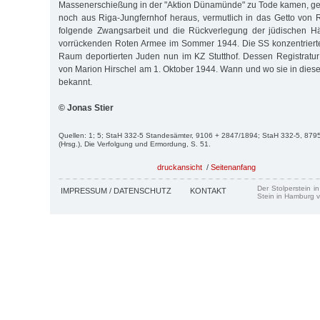
Massenerschießung in der "Aktion Dünamünde" zu Tode kamen, ge
noch aus Riga-Jungfernhof heraus, vermutlich in das Getto von R
folgende Zwangsarbeit und die Rückverlegung der jüdischen Häf
vorrückenden Roten Armee im Sommer 1944. Die SS konzentrierte
Raum deportierten Juden nun im KZ Stutthof. Dessen Registratur
von Marion Hirschel am 1. Oktober 1944. Wann und wo sie in diesem
bekannt.
© Jonas Stier
Quellen: 1; 5; StaH 332-5 Standesämter, 9106 + 2847/1894; StaH 332-5, 879
(Hrsg.), Die Verfolgung und Ermordung, S. 51.
druckansicht
/
Seitenanfang
Der Stolperstein i
IMPRESSUM / DATENSCHUTZ
KONTAKT
Stein in Hamburg v