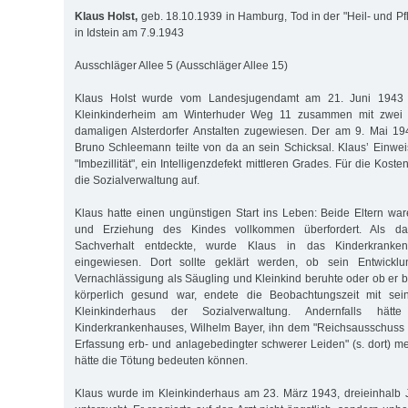
Klaus Holst,
geb. 18.10.1939 in Hamburg, Tod in der "Heil- und Pf
in Idstein am 7.9.1943
Ausschläger Allee 5 (Ausschläger Allee 15)
Klaus Holst wurde vom Landesjugendamt am 21. Juni 1943 
Kleinkinderheim am Winterhuder Weg 11 zusammen mit zwei 
damaligen Alsterdorfer Anstalten zugewiesen. Der am 9. Mai 19
Bruno Schleemann teilte von da an sein Schicksal. Klaus’ Einwe
"Imbezillität", ein Intelligenzdefekt mittleren Grades. Für die Kost
die Sozialverwaltung auf.
Klaus hatte einen ungünstigen Start ins Leben: Beide Eltern wa
und Erziehung des Kindes vollkommen überfordert. Als d
Sachverhalt entdeckte, wurde Klaus in das Kinderkranken
eingewiesen. Dort sollte geklärt werden, ob sein Entwicklu
Vernachlässigung als Säugling und Kleinkind beruhte oder ob er b
körperlich gesund war, endete die Beobachtungszeit mit sei
Kleinkinderhaus der Sozialverwaltung. Andernfalls hät
Kinderkrankenhauses, Wilhelm Bayer, ihn dem "Reichsausschuss 
Erfassung erb- und anlagebedingter schwerer Leiden" (s. dort) 
hätte die Tötung bedeuten können.
Klaus wurde im Kleinkinderhaus am 23. März 1943, dreieinhalb Ja