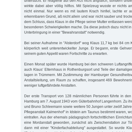
untersucht. Er reagierte auf den Arzt nicht ängstlich, sondern unb
wirkte dabei aber völlig hilflos. Mit Spielzeug wuss­te er nichts 
nicht einmal. Nur wenn es mit lautem Krach hinfiel, lachte er au
erkennbaren Grund, aß nicht allein und war nicht sauber und troc
dem Schluss, dass Klaus in die Pflege seiner Mutter entlassen wer
besonderen Schwierigkeiten mache. Da diese jedoch dazu nicht in 
Unterbringung in einer "Bewahranstalt" notwendig.
Bei seiner Aufnahme in "Alsterdorf" wog Klaus 11,7 kg bei 84 cm K
körperlich weit unterentwickelter Junge. Er begann, erste Gehv
seinem guten Appetit waren Fortschritte zu erwarten.
Einen Monat später wurde Hamburg bei den schweren Luftangriffe
auch Klaus‘ Elternhaus in Rothenburgsort und Teile der damaligen
lagen in Trümmern. Mit Zustimmung der Hamburger Gesundheitsve
Anstaltsleitung, um Raum zu schaffen, insgesamt 469 Bewohner
weniger luftgefährdete Anstalten.
Der erste Transport von 128 männlichen Personen führte in den
Hamburg am 7. August 1943 vom Güterbahnhof Langenhorn. Zu ihm
und Bruno Schleemann sowie weitere 50 Jungen unter zwölf Jahren,
Pflegeanstalt Kalmenhof" in Idstein am Taunus bestimmt waren, w
eintrafen. Aus der ehemals pädagogisch fortschrittlichen Einricht
eine Mordanstalt geworden, zunächst als Zwischenstation zur T
dann mit einer "Kinderfachabteilung" ausgestattet. So wurde Kl