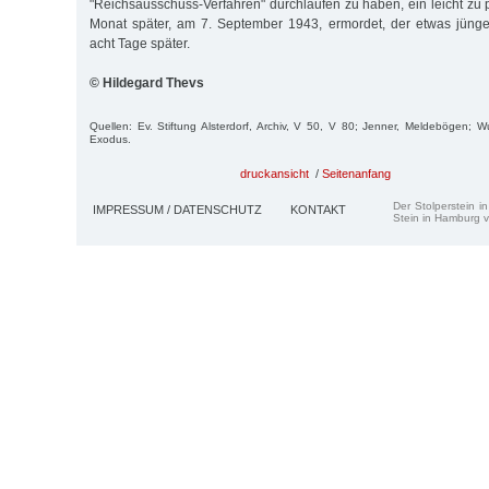
"Reichsausschuss-Verfahren" durchlaufen zu haben, ein leicht zu 
Monat später, am 7. September 1943, ermordet, der etwas jün
acht Tage später.
© Hildegard Thevs
Quellen: Ev. Stiftung Alsterdorf, Archiv, V 50, V 80; Jenner, Meldebögen; Wu
Exodus.
druckansicht
/
Seitenanfang
Der Stolperstein i
IMPRESSUM / DATENSCHUTZ
KONTAKT
Stein in Hamburg v