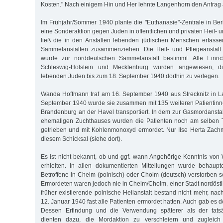
Kosten." Nach einigem Hin und Her lehnte Langenhorn den Antrag 
Im Frühjahr/Sommer 1940 plante die "Euthanasie"-Zentrale in Berl
eine Sonderaktion gegen Juden in öffentlichen und privaten Heil- u
ließ die in den Anstalten lebenden jüdischen Menschen erfass
Sammelanstalten zusammenziehen. Die Heil- und Pflegeanstal
wurde zur norddeutschen Sammelanstalt bestimmt. Alle Einri
Schleswig-Holstein und Mecklenburg wurden angewiesen, di
lebenden Juden bis zum 18. September 1940 dorthin zu verlegen.
Wanda Hoffmann traf am 16. September 1940 aus Strecknitz in L
September 1940 wurde sie zusammen mit 135 weiteren Patientinn
Brandenburg an der Havel transportiert. In dem zur Gasmordansta
ehemaligen Zuchthauses wurden die Patienten noch am selben 
getrieben und mit Kohlenmonoxyd ermordet. Nur Ilse Herta Zac
diesem Schicksal (siehe dort).
Es ist nicht bekannt, ob und ggf. wann Angehörige Kenntnis vo
erhielten. In allen dokumentierten Mitteilungen wurde behaupt
Betroffene in Chelm (polnisch) oder Cholm (deutsch) verstorben s
Ermordeten waren jedoch nie in Chelm/Cholm, einer Stadt nordöstli
früher existierende polnische Heilanstalt bestand nicht mehr, n
12. Januar 1940 fast alle Patienten ermordet hatten. Auch gab es d
Dessen Erfindung und die Verwendung späterer als der tatsä
dienten dazu, die Mordaktion zu verschleiern und zugleich