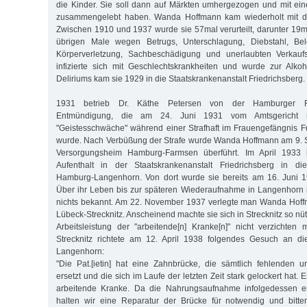
die Kinder. Sie soll dann auf Märkten umhergezogen und mit ei
zusammengelebt haben. Wanda Hoffmann kam wiederholt mit dem
Zwischen 1910 und 1937 wurde sie 57mal verurteilt, darunter 19
übrigen Male wegen Betrugs, Unterschlagung, Diebstahl, Bele
Körperverletzung, Sachbeschädigung und unerlaubten Verkaufs
infizierte sich mit Geschlechtskrankheiten und wurde zur Alkoho
Deliriums kam sie 1929 in die Staatskrankenanstalt Friedrichsberg.
1931 betrieb Dr. Käthe Petersen von der Hamburger Fü
Entmündigung, die am 24. Juni 1931 vom Amtsgericht 
"Geistesschwäche" während einer Strafhaft im Frauengefängnis F
wurde. Nach Verbüßung der Strafe wurde Wanda Hoffmann am 9. 
Versorgungsheim Hamburg-Farmsen überführt. Im April 1933
Aufenthalt in der Staatskrankenanstalt Friedrichsberg in die
Hamburg-Langenhorn. Von dort wurde sie bereits am 16. Juni 1
Über ihr Leben bis zur späteren Wiederaufnahme in Langenhorn 
nichts bekannt. Am 22. November 1937 verlegte man Wanda Hoffm
Lübeck-Strecknitz. Anscheinend machte sie sich in Strecknitz so nüt
Arbeitsleistung der "arbeitende[n] Kranke[n]" nicht verzichten 
Strecknitz richtete am 12. April 1938 folgendes Gesuch an die
Langenhorn:
"Die Pat.[ietin] hat eine Zahnbrücke, die sämtlich fehlenden 
ersetzt und die sich im Laufe der letzten Zeit stark gelockert hat.
arbeitende Kranke. Da die Nahrungsaufnahme infolgedessen erh
halten wir eine Reparatur der Brücke für notwendig und bit