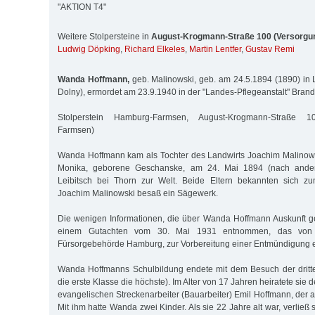
"AKTION T4"
Weitere Stolpersteine in
August-Krogmann-Straße 100 (Versorg
Ludwig Döpking
,
Richard Elkeles
,
Martin Lentfer
,
Gustav Remi
Wanda Hoffmann,
geb. Malinowski, geb. am 24.5.1894 (1890) in L
Dolny), ermordet am 23.9.1940 in der "Landes-Pflegeanstalt" Bran
Stolperstein Hamburg-Farmsen, August-Krogmann-Straße 1
Farmsen)
Wanda Hoffmann kam als Tochter des Landwirts Joachim Malinows
Monika, geborene Geschanske, am 24. Mai 1894 (nach ander
Leibitsch bei Thorn zur Welt. Beide Eltern bekannten sich z
Joachim Malinowski besaß ein Sägewerk.
Die wenigen Informationen, die über Wanda Hoffmann Auskunft g
einem Gutachten vom 30. Mai 1931 entnommen, das von D
Fürsorgebehörde Hamburg, zur Vorbereitung einer Entmündigung er
Wanda Hoffmanns Schulbildung endete mit dem Besuch der dritt
die erste Klasse die höchste). Im Alter von 17 Jahren heiratete sie
evangelischen Streckenarbeiter (Bauarbeiter) Emil Hoffmann, der a
Mit ihm hatte Wanda zwei Kinder. Als sie 22 Jahre alt war, verlie