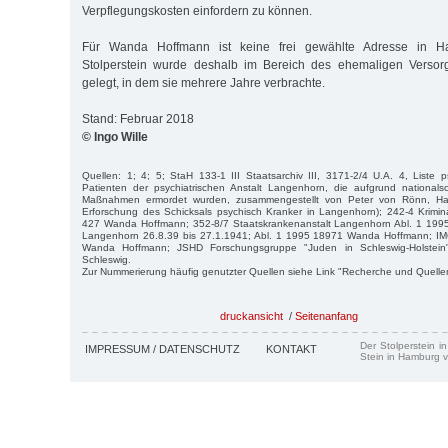
Verpflegungskosten einfordern zu können.
Für Wanda Hoffmann ist keine frei gewählte Adresse in H
Stolperstein wurde deshalb im Bereich des ehemaligen Verso
gelegt, in dem sie mehrere Jahre verbrachte.
Stand: Februar 2018
© Ingo Wille
Quellen: 1; 4; 5; StaH 133-1 III Staatsarchiv III, 3171-2/4 U.A. 4, Liste p
Patienten der psychiatrischen Anstalt Langenhorn, die aufgrund nationalsoz
Maßnahmen ermordet wurden, zusammengestellt von Peter von Rönn, Ham
Erforschung des Schicksals psychisch Kranker in Langenhorn); 242-4 Krimin
427 Wanda Hoffmann; 352-8/7 Staatskrankenanstalt Langenhorn Abl. 1 19
Langenhorn 26.8.39 bis 27.1.1941; Abl. 1 1995 18971 Wanda Hoffmann; IM
Wanda Hoffmann; JSHD Forschungsgruppe "Juden in Schleswig-Holstein"
Schleswig.
Zur Nummerierung häufig genutzter Quellen siehe Link "Recherche und Quelle
druckansicht
/
Seitenanfang
Der Stolperstein i
IMPRESSUM / DATENSCHUTZ
KONTAKT
Stein in Hamburg v