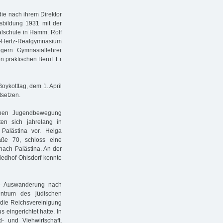
ie nach ihrem Direktor
sbildung 1931 mit der
alschule in Hamm. Rolf
h-Hertz-Realgymnasium
ern Gymnasiallehrer
n praktischen Beruf. Er
ykotttag, dem 1. April
tsetzen.
schen Jugendbewegung
en sich jahrelang in
Palästina vor. Helga
aße 70, schloss eine
nach Palästina. An der
iedhof Ohlsdorf konnte
e Auswanderung nach
entrum des jüdischen
 die Reichsvereinigung
eingerichtet hatte. In
 und Viehwirtschaft,