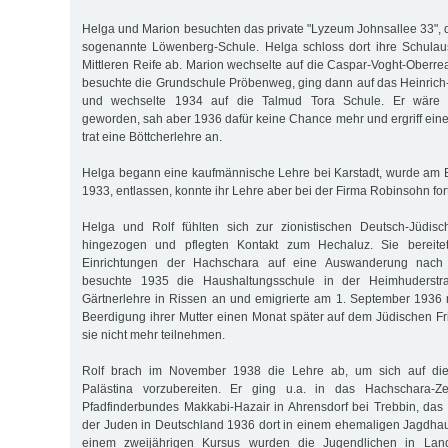
Helga und Marion besuchten das private "Lyzeum Johnsallee 33", d
sogenannte Löwenberg-Schule. Helga schloss dort ihre Schulau
Mittleren Reife ab. Marion wechselte auf die Caspar-Voght-Oberre
besuchte die Grundschule Pröbenweg, ging dann auf das Heinric
und wechselte 1934 auf die Talmud Tora Schule. Er wäre g
geworden, sah aber 1936 dafür keine Chance mehr und ergriff eine
trat eine Böttcherlehre an.
Helga begann eine kaufmännische Lehre bei Karstadt, wurde am Bo
1933, entlassen, konnte ihr Lehre aber bei der Firma Robinsohn for
Helga und Rolf fühlten sich zur zionistischen Deutsch-Jüdi
hingezogen und pflegten Kontakt zum Hechaluz. Sie bereitet
Einrichtungen der Hachschara auf eine Auswanderung nach 
besuchte 1935 die Haushaltungsschule in der Heimhuderstr
Gärtnerlehre in Rissen an und emigrierte am 1. September 1936 
Beerdigung ihrer Mutter einen Monat später auf dem Jüdischen Fr
sie nicht mehr teilnehmen.
Rolf brach im November 1938 die Lehre ab, um sich auf di
Palästina vorzubereiten. Er ging u.a. in das Hachschara-Z
Pfadfinderbundes Makkabi-Hazair in Ahrensdorf bei Trebbin, das
der Juden in Deutschland 1936 dort in einem ehemaligen Jagdhaus 
einem zweijährigen Kursus wurden die Jugendlichen in Land-