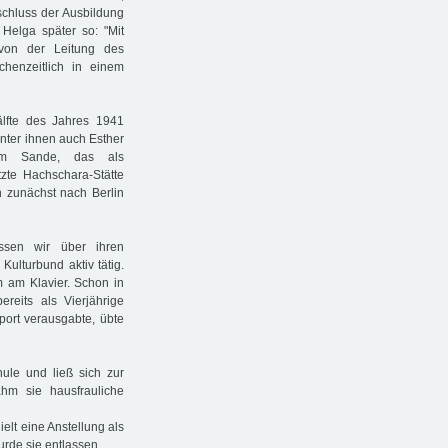
chluss der Ausbildung
Helga später so: "Mit
von der Leitung des
chenzeitlich in einem
lfte des Jahres 1941
nter ihnen auch Esther
 im Sande, das als
tzte Hachschara-Stätte
n zunächst nach Berlin
ssen wir über ihren
ulturbund aktiv tätig.
m am Klavier. Schon in
bereits als Vierjährige
port verausgabte, übte
hule und ließ sich zur
hm sie hausfrauliche
ielt eine Anstellung als
rde sie entlassen.