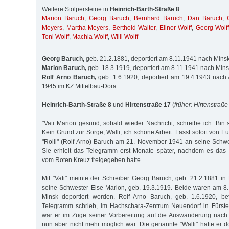
Weitere Stolpersteine in
Heinrich-Barth-Straße 8
:
Marion Baruch
,
Georg Baruch
,
Bernhard Baruch
,
Dan Baruch
,
Meyers
,
Martha Meyers
,
Berthold Walter
,
Elinor Wolff
,
Georg Wolff
Toni Wolff
,
Machla Wolff
,
Willi Wolff
Georg Baruch,
geb. 21.2.1881, deportiert am 8.11.1941 nach Mins
Marion Baruch,
geb. 18.3.1919, deportiert am 8.11.1941 nach Min
Rolf Arno Baruch,
geb. 1.6.1920, deportiert am 19.4.1943 nach 
1945 im KZ Mittelbau-Dora
Heinrich-Barth-Straße 8
und
Hirtenstraße 17
(
früher: Hirtenstraße
"Vati Marion gesund, sobald wieder Nachricht, schreibe ich. Bin s
Kein Grund zur Sorge, Walli, ich schöne Arbeit. Lasst sofort von Eu
"Rolli" (Rolf Arno) Baruch am 21. November 1941 an seine Schwes
Sie erhielt das Telegramm erst Monate später, nachdem es das 
vom Roten Kreuz freigegeben hatte.
Mit "Vati" meinte der Schreiber Georg Baruch, geb. 21.2.1881 in
seine Schwester Else Marion, geb. 19.3.1919. Beide waren am 
Minsk deportiert worden. Rolf Arno Baruch, geb. 1.6.1920, be
Telegramm schrieb, im Hachschara-Zentrum Neuendorf in Fürste
war er im Zuge seiner Vorbereitung auf die Auswanderung nach 
nun aber nicht mehr möglich war. Die genannte "Walli" hatte er d