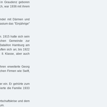
1 in Graudenz geboren
ch, war 1936 mit ihrem
andel mit Därmen und
asium das "Einjährige"
m. 1915 hatte sich sein
ischen Gemeinde zur
Bataillon Hamburg am
ften sich an; bis 1922
 II. Klasse, aber auch
hren erweiterte Georg
chen Firmen wie Swift,
er ein. Er gehörte zum
ierte die Familie 1933
irtschaftskrise und dem
 um.