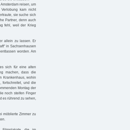
h Amsterdam reisen, um
 Verlobung kam nicht
rtraute, sie suche sich
che Partner, denn auch
 fehl, weil der Krieg
r allein zu lassen. Er
aft" in Sachsenhausen
 entlassen worden. Am
s sich für eine alten
lung machen, dass die
en Krankenhaus, wohin
ortschreitet, und die
 kommenden Montag der
die noch steifen Finger
ist es rührend zu sehen,
wei möblierte Zimmer zu
ten.
 Filmplakate, die im