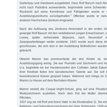
Gartenbau und Handwerk ausgebildet. Dass Rolf Baruch nach Abs
nicht nach Palästina auswanderte, begründete seine Schwester 
Rücksicht auf seine Kenntnisse und Fähigkeiten wurde er 
Ausbildungszentrums zurückgehalten." Offenbar wurde er zwis
anderen Hachschara-Zentrum eingesetzt.
Nach der Auflösung des Zentrums Ahrensdorf in der ersten Hä
gelangte Rolf Baruch mit den verbliebenen jungen Erwachsenen, u
Loewy, später verheiratete Béjarano, nach Neuendorf
Zwangsarbeitslager weiter existierte. 1943 wurde auch diese le
geschlossen, die sich dort in der Ausbildung Befindlichen wurde
gebracht.
Obwohl Marion das prominenteste der drei Kinder ist, wi
Ausbildungsgang wenig. Sie war Pianistin und Zeichnerin und im K
U.a. begleitete sie bei Hauskonzerten den Cellisten Jakob Sako
ihrer Kindheit fielen ihre künstlerischen Talente auf. Sie soll 
beeindruckend Klavier gespielt haben. Während sich Helga im S
Marion zu Hause auf dem Bechstein-Klavier.
Marion verließ die Caspar-Voght-Schule, ging auf eine Privatsc
Modezeichnerin ausbilden. Nach dem Tod der Mutter überna
Pflichten.
1937 zog sie mit Rolf und ihrem Vater in die Klosterallee 11. Sie erh
Reklame- und Dekorationszeichnerin bei Gebr. Robinsohn. 1938 wu