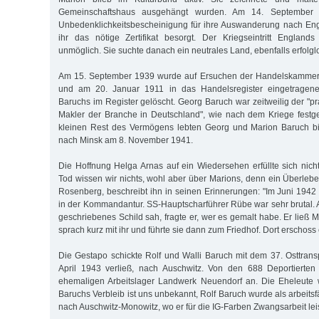
Gemeinschaftshaus ausgehängt wurden. Am 14. September 1
Unbedenklichkeitsbescheinigung für ihre Auswanderung nach Eng
ihr das nötige Zertifikat besorgt. Der Kriegseintritt England
unmöglich. Sie suchte danach ein neutrales Land, ebenfalls erfolgl
Am 15. September 1939 wurde auf Ersuchen der Handelskammer
und am 20. Januar 1911 in das Handelsregister eingetrage
Baruchs im Register gelöscht. Georg Baruch war zeitweilig der "p
Makler der Branche in Deutschland", wie nach dem Kriege festg
kleinen Rest des Vermögens lebten Georg und Marion Baruch bis
nach Minsk am 8. November 1941.
Die Hoffnung Helga Arnas auf ein Wiedersehen erfüllte sich nic
Tod wissen wir nichts, wohl aber über Marions, denn ein Überleb
Rosenberg, beschreibt ihn in seinen Erinnerungen: "Im Juni 194
in der Kommandantur. SS-Hauptscharführer Rübe war sehr brutal. A
geschriebenes Schild sah, fragte er, wer es gemalt habe. Er ließ
sprach kurz mit ihr und führte sie dann zum Friedhof. Dort erschoss e
Die Gestapo schickte Rolf und Walli Baruch mit dem 37. Osttransp
April 1943 verließ, nach Auschwitz. Von den 688 Deportiert
ehemaligen Arbeitslager Landwerk Neuendorf an. Die Eheleute w
Baruchs Verbleib ist uns unbekannt, Rolf Baruch wurde als arbeitsf
nach Auschwitz-Monowitz, wo er für die IG-Farben Zwangsarbeit leis