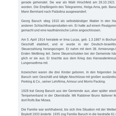
gerade geheiratet. Sie war als Walli Hirschfeld am 28.10.192
worden. Die Empfängerin des Telegramms, Helga Arna, geb. Baru
Mann Bernhard nach Palästina ausgewandert.
Georg Baruch stieg 1910 als selbstständiger Makler in den H
anderen Schlachthausprodukten ein. Er hatte auf einem Realgymn
gemacht und eine kaufmännische Lehre angeschlossen.
Am 5. April 1914 heiratete er Irma Lucas, geb. 1.3.1887 in Bochu
Geschäft etabliert, und er wurde in der Deutsch-Israelit
Steuerzahlung herangezogen. Er nahm mit dem 38. Armierungs-
Ersten Weltkrieg teil. Seine Steuerschulden bei der Gemeinde häu
glich er sie aus. Er brachte aus dem Krieg das Hanseatenkreuz
Lungenasthma mit.
Inzwischen waren die drei Kinder geboren. In den folgenden Ja
Baruch sein Geschäft und tätigte Abschlüsse mit großen ausländis
Perking & Co., seiner Lehrfirma, Armour und Morris Packing.
1928 trat Georg Baruch aus der Gemeinde aus, aber später wied
Tempelverband in der Oberstraße. Mit Rabbiner Bruno Italiener fe
dort Rolfs Bar Mizwa.
Die Familie war wohlhabend, bis sich ihre Situation mit der Weltw
Boykott 1933 änderte. 1935 zog Familie Baruch in die Isestraße 61