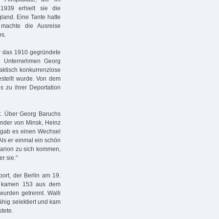
939 erhielt sie die
land. Eine Tante hatte
s machte die Ausreise
os.
 das 1910 gegründete
ne Unternehmen Georg
raktisch konkurrenzlose
estellt wurde. Von dem
 zu ihrer Deportation
ht. Über Georg Baruchs
ender von Minsk, Heinz
2 gab es einen Wechsel
ls er einmal ein schön
 Marion zu sich kommen,
r sie."
ort, der Berlin am 19.
en kamen 153 aus dem
urden getrennt. Walli
ähig selektiert und kam
tete.