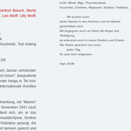
Łódź, Minsk, Riga, Theresienstadt,
Auschwitz, Chelmno, Majdanek, Sobibor, Treblinka ..
Gertrud Baruch
,
Moritz
,
Leo Wolff
,
Lilly Wolff
,
Wir suchen euch,
deren Namen in den Archiven und im Himmel
geschrieben sind.
Wir begegnen euch an Orten der Angst und
k
Verfolgung,
sk
wir erkennen euch in euren Kindern und Enkeln.
Auschwitz, Tod Anfang
Die Steine sprechen von euch,
jeden Tag.
Ihr seid nicht vergessen.
 18
)
Inge Grolle
eit Januar verheiratet.
ch hören", telegrafierte
ter Helga in Tel Aviv.
Internationale Komitee
 Hamburg, mit "Marion"
8. November 1941 nach
fand sich, als er das
nwalde/Spree. Dorthin
Palästina gelangt, die
ort kennen gelernt und