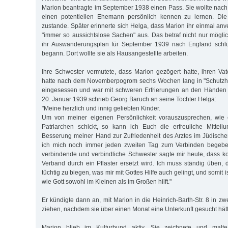
Marion beantragte im September 1938 einen Pass. Sie wollte nac
einen potentiellen Ehemann persönlich kennen zu lernen. Die
zustande. Später erinnerte sich Helga, dass Marion ihr einmal anve
"immer so aussichtslose Sachen" aus. Das betraf nicht nur mögli
ihr Auswanderungsplan für September 1939 nach England schlug
begann. Dort wollte sie als Hausangestellte arbeiten.
Ihre Schwester vermutete, dass Marion gezögert hatte, ihren Vate
hatte nach dem Novemberpogrom sechs Wochen lang in "Schutzh
eingesessen und war mit schweren Erfrierungen an den Händen
20. Januar 1939 schrieb Georg Baruch an seine Tochter Helga:
"Meine herzlich und innig geliebten Kinder.
Um von meiner eigenen Persönlichkeit vorauszusprechen, wie e
Patriarchen schickt, so kann ich Euch die erfreuliche Mittei
Besserung meiner Hand zur Zufriedenheit des Arztes im Jüdisch
ich mich noch immer jeden zweiten Tag zum Verbinden begebe, f
verbindende und verbindliche Schwester sagte mir heute, dass
Verband durch ein Pflaster ersetzt wird. Ich muss ständig üben, 
tüchtig zu biegen, was mir mit Gottes Hilfe auch gelingt, und somit 
wie Gott sowohl im Kleinen als im Großen hilft."
Er kündigte dann an, mit Marion in die Heinrich-Barth-Str. 8 in z
ziehen, nachdem sie über einen Monat eine Unterkunft gesucht hät
Marion blieb im Kulturbund aktiv. Sie zeichnete und malte