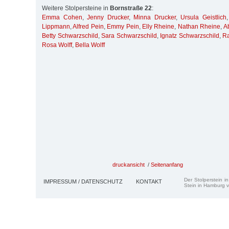
Weitere Stolpersteine in
Bornstraße 22
:
Emma Cohen
,
Jenny Drucker
,
Minna Drucker
,
Ursula Geistlich
Lippmann
,
Alfred Pein
,
Emmy Pein
,
Elly Rheine
,
Nathan Rheine
,
A
Betty Schwarzschild
,
Sara Schwarzschild
,
Ignatz Schwarzschild
,
R
Rosa Wolff
,
Bella Wolff
druckansicht
/
Seitenanfang
Der Stolperstein i
IMPRESSUM / DATENSCHUTZ
KONTAKT
Stein in Hamburg v