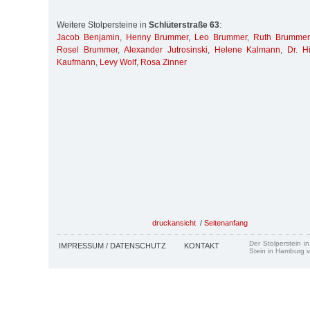
Weitere Stolpersteine in
Schlüterstraße 63
:
Jacob Benjamin
,
Henny Brummer
,
Leo Brummer
,
Ruth Brummer
Rosel Brummer
,
Alexander Jutrosinski
,
Helene Kalmann
,
Dr. H
Kaufmann
,
Levy Wolf
,
Rosa Zinner
druckansicht
/
Seitenanfang
Der Stolperstein i
IMPRESSUM / DATENSCHUTZ
KONTAKT
Stein in Hamburg v