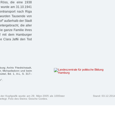
e Röss, die eine 1938
za wurde am 31.10.1941
entransport nach Riga
t, wurden Tausende von
f" außerhalb der Stadt
tergebracht, die aller
die ganze Familie ihres
42 mit dem Hamburger
e Clara Jaffé den Tod
rg; Archiv Friedrichstadt,
t. Michaelisdonn und beim
ttel, Bd. 1, A-L, S. 317–
n".
n der Kopfgrafik wurde am 29. März 2005 als 1000ster
Stand: 03.12.201
erlegt. Foto des Steins: Gesche Cordes.