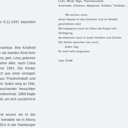
Łódź, Minsk, Riga, Theresienstadt,
Auschwitz, Chelmno, Majdanek, Sobibor, Treblinka ..
Wir suchen euch,
deren Namen in den Archiven und im Himmel
m 6.12.1941 deportiert
geschrieben sind.
Wir begegnen euch an Orten der Angst und
Verfolgung,
wir erkennen euch in euren Kindern und Enkeln.
Die Steine sprechen von euch,
jeden Tag.
sehbar. Ihre Kindheit
Ihr seid nicht vergessen.
e als zweites Kind ihrer
ra, geb. Levy, geboren
Inge Grolle
ahre älter, nach Clara
ine 1881. Die Kinder
och aus einer einzigen
s Friedrichstadt und
ele Juden weg an Orte,
eschwister besuchten
ndeschule. 1889 folgte
dt, um sich zunächst in
und wovon sie in der
 heiratete sie in Altona
1914 in die Hamburger