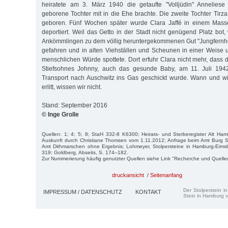
heiratete am 3. März 1940 die getaufte "Volljüdin" Annelies
geborene Tochter mit in die Ehe brachte. Die zweite Tochter Tir
geboren. Fünf Wochen später wurde Clara Jaffé in einem Mass
deportiert. Weil das Getto in der Stadt nicht genügend Platz bo
Ankömmlingen zu dem völlig heruntergekommenen Gut "Jungfernho
gefahren und in alten Viehställen und Scheunen in einer Weise un
menschlichen Würde spottete. Dort erfuhr Clara nicht mehr, dass 
Stiefsohnes Johnny, auch das gesunde Baby, am 11. Juli 19
Transport nach Auschwitz ins Gas geschickt wurde. Wann und wi
erlitt, wissen wir nicht.
Stand: September 2016
© Inge Grolle
Quellen: 1; 4; 5; 8; StaH 332-8 K6300; Heirats- und Sterberegister Alt Hambu
Auskunft durch Christiane Thomsen vom 1.11.2012; Anfrage beim Amt Burg S
Amt Dithmarschen ohne Ergebnis; Lohmeyer, Stolpersteine in Hamburg-Eimsbü
319; Goldberg, Abseits, S. 174–182.
Zur Nummerierung häufig genutzter Quellen siehe Link "Recherche und Quelle
druckansicht
/
Seitenanfang
Der Stolperstein i
IMPRESSUM / DATENSCHUTZ
KONTAKT
Stein in Hamburg v