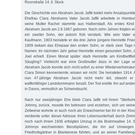
Roonstraße 14, II. Stock.
Die Geschichte von Abraham Jacob Jaffé bietet mehr Ansatzpunkte 
Ehefrau Clara. Abrahams Vater Jacob Jaffé arbeitete in Hambur
seine Mutter Rachel stammte aus Halberstadt. Als erstes Kin
Abraham Jacob am 2.8.1867 geboren. Nach zehn Jahren folgten e
ein zweiter Sohn, der jedoch früh verstarb. Wie sein Vater
Kaufmann. 1903 heiratete er die drei Jahre jüngere Henriette Frie
1909 bekam das Ehepaar den ersten Sohn; er starb zwei Tage 
Namen. Im nächsten Jahr gebar Henriette einen gesunden Sohn,
Joel erhielt. Einen Monat später starb Henriette am Kindbettfi
Säugling? Vielleicht war eine Großmutter dazu in der Lage u
Abraham Jacob konnte sich nicht sofort zu einer Wiederverheiratu
Clara Simon kennenlernte, wissen wir nicht. Sie heirateten 1914.
nun 47-jährige Abraham Jacob nicht mehr teil, obwohl er
waffenfähiger Landsturmmann besaß. Der Tod ereilte ihn auf ander
in Davos, vermutlich an Schwindsucht.
Nach nur zweijähriger Ehe blieb Clara Jaffé mit ihrem "Stiefso
Johnny, zurück, musste ihn betreuen und erziehen, sich um sei
Zeitweise wohnte er auch noch als Erwachsener bei ihr in der Klost
verdiente unter dieser Adresse ihren Lebensunterhalt durch Zim
noch nach ihrem 1936 erfolgten Umzug in die Brahmsallee 14. S
Johnnys wechselnden Berufsplänen, die ihn auf Umwegen 
Friedhofsgärtner in Blankenese führten, und an seiner Familien