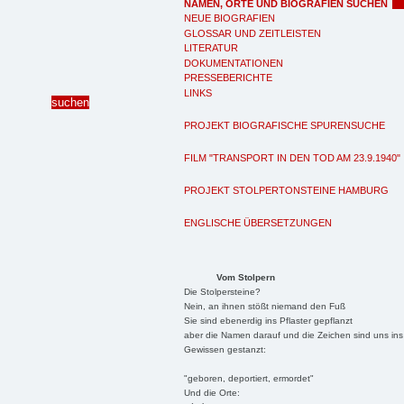
NAMEN, ORTE UND BIOGRAFIEN SUCHEN
NEUE BIOGRAFIEN
GLOSSAR UND ZEITLEISTEN
LITERATUR
DOKUMENTATIONEN
PRESSEBERICHTE
LINKS
PROJEKT BIOGRAFISCHE SPURENSUCHE
FILM "TRANSPORT IN DEN TOD AM 23.9.1940"
PROJEKT STOLPERTONSTEINE HAMBURG
ENGLISCHE ÜBERSETZUNGEN
Vom Stolpern
Die Stolpersteine?
Nein, an ihnen stößt niemand den Fuß
Sie sind ebenerdig ins Pflaster gepflanzt
aber die Namen darauf und die Zeichen sind uns ins
Gewissen gestanzt:
"geboren, deportiert, ermordet"
Und die Orte: