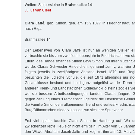
Weitere Stolpersteine in
Brahmsallee 14
:
Julius van Cleef
Clara Jaffé,
geb. Simon, geb. am 15.9.1877 in Friedrichstadt, a
nach Riga
Brahmsallee 14
Der Lebensweg von Clara Jaffé ist nur an wenigen Stellen ein
verbrachte sie bis zum zwölften Lebensjahr in Friedrichstadt, wo si
Eltern, des Handelsmannes Simon Levy Simon und ihrer Mutter Sa
wurde. Claras Schwester Hindelchen, genannt Jenny, war vier J
folgten jeweils in zweijährigem Abstand Israel 1879 und Reg
besuchten die jüdische Schule, die seit 1871 allerdings nur n
Gesamtklasse bestand und bald ganz aufgelöst wurde. Denn au
anderen Klein- und Landstädtchen Schleswig-Holsteins zog es vi
wo sie bessere Arbeitsbedingungen fanden. Claras jüngere G
gegen Zahlung eines "Fremdenschulgeldes" die lutherische Gemei
die Familie Simon dem allgemeinen Trend und verließ Friedrichsta
Burg/Dithmarschen niederzulassen, wo sich ihre Spur verlor.
Erst viel später tauchte Clara Simon in Hamburg auf. Wo 
Zwischenzeit lebte, ließ sich nicht ermitteln. Im Alter von 37 Jahren
den Witwer Abraham Jacob Jaffé und zog mit ihm am 13. März 