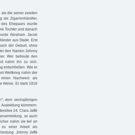
als die seiner zweiten
g als Zigarrenhändler,
d des Ehepaars wurde
ine Tochter und danach
 wurde Abraham Jacob
dländer aus Stade. Erst
nach der Geburt, ohne
 der den Namen Johnny
eber. Wer betreute den
nd nahm ihn zu sich.
ng entschließen. Wie er
 Am Weltkrieg nahm der
 einen Nachweis als
e Weise. Er starb 1916
hn", dem sechsjährigen
ne Ausbildung kümmern.
erallee 24. Clara Jaffé
mervermietung, so auch
icher nahm sie teil an
zu einer Arbeit als
gründung. Johnny Jaffé