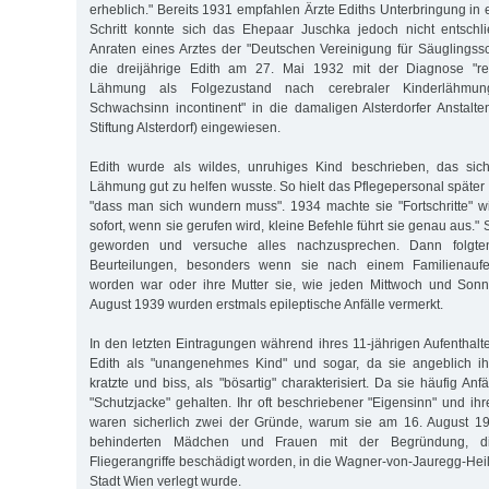
erheblich." Bereits 1931 empfahlen Ärzte Ediths Unterbringung in 
Schritt konnte sich das Ehepaar Juschka jedoch nicht entsch
Anraten eines Arztes der "Deutschen Vereinigung für Säuglings
die dreijährige Edith am 27. Mai 1932 mit der Diagnose "rec
Lähmung als Folgezustand nach cerebraler Kinderlähmun
Schwachsinn incontinent" in die damaligen Alsterdorfer Anstalt
Stiftung Alsterdorf) eingewiesen.
Edith wurde als wildes, unruhiges Kind beschrieben, das sich 
Lähmung gut zu helfen wusste. So hielt das Pflegepersonal später 
"dass man sich wundern muss". 1934 machte sie "Fortschritte" w
sofort, wenn sie gerufen wird, kleine Befehle führt sie genau aus." S
geworden und versuche alles nachzusprechen. Dann folgte
Beurteilungen, besonders wenn sie nach einem Familienaufen
worden war oder ihre Mutter sie, wie jeden Mittwoch und Sonnt
August 1939 wurden erstmals epileptische Anfälle vermerkt.
In den letzten Eintragungen während ihres 11-jährigen Aufenthalte
Edith als "unangenehmes Kind" und sogar, da sie angeblich ih
kratzte und biss, als "bösartig" charakterisiert. Da sie häufig Anf
"Schutzjacke" gehalten. Ihr oft beschriebener "Eigensinn" und ihr
waren sicherlich zwei der Gründe, warum sie am 16. August 1
behinderten Mädchen und Frauen mit der Begründung, di
Fliegerangriffe beschädigt worden, in die Wagner-von-Jauregg-Heil
Stadt Wien verlegt wurde.