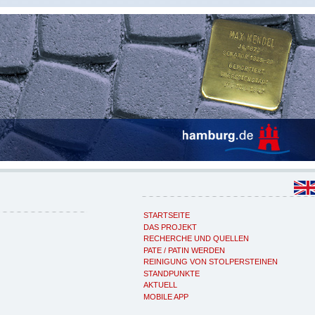
STARTSEITE
DAS PROJEKT
RECHERCHE UND QUELLEN
PATE / PATIN WERDEN
REINIGUNG VON STOLPERSTEINEN
STANDPUNKTE
AKTUELL
MOBILE APP