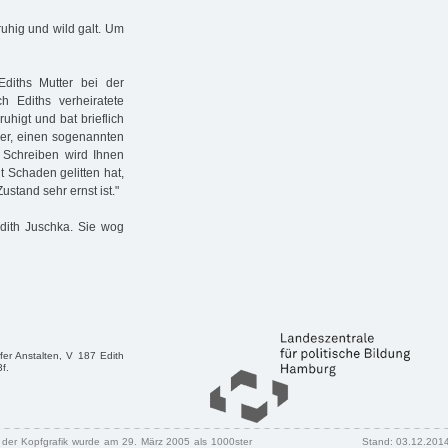
ruhig und wild galt. Um
diths Mutter bei der
h Ediths verheiratete
higt und bat brieflich
rer, einen sogenannten
hr Schreiben wird Ihnen
ht Schaden gelitten hat,
stand sehr ernst ist."
Edith Juschka. Sie wog
rfer Anstalten, V 187 Edith
f.
n der Kopfgrafik wurde am 29. März 2005 als 1000ster
Stand: 03.12.201