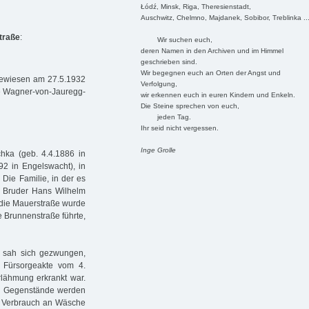
Łódź, Minsk, Riga, Theresienstadt,
Auschwitz, Chelmno, Majdanek, Sobibor, Treblinka ..
traße
:
Wir suchen euch,
deren Namen in den Archiven und im Himmel
geschrieben sind.
Wir begegnen euch an Orten der Angst und
gewiesen am 27.5.1932
Verfolgung,
die Wagner-von-Jauregg-
wir erkennen euch in euren Kindern und Enkeln.
Die Steine sprechen von euch,
jeden Tag.
Ihr seid nicht vergessen.
Inge Grolle
hka (geb. 4.4.1886 in
92 in Engelswacht), in
 Die Familie, in der es
n Bruder Hans Wilhelm
 (die Mauerstraße wurde
e Brunnenstraße führte,
 sah sich gezwungen,
 Fürsorgeakte vom 4.
rlähmung erkrankt war.
aren Gegenstände werden
der Verbrauch an Wäsche