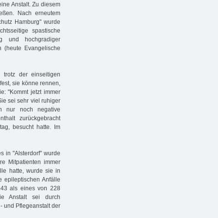
eine Anstalt. Zu diesem
ließen. Nach erneutem
schutz Hamburg" wurde
htsseitige spastische
g und hochgradiger
en (heute Evangelische
trotz der einseitigen
fest, sie könne rennen,
ie: "Kommt jetzt immer
ie sei sehr viel ruhiger
n nur noch negative
thalt zurückgebracht
ag, besucht hatte. Im
s in "Alsterdorf" wurde
re Mitpatienten immer
älle hatte, wurde sie in
e epileptischen Anfälle
943 als eines von 228
e Anstalt sei durch
- und Pflegeanstalt der