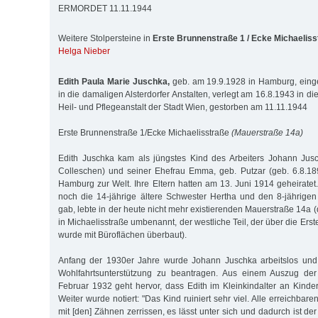
ERMORDET 11.11.1944
Weitere Stolpersteine in
Erste Brunnenstraße 1 / Ecke Michaeliss
Helga Nieber
Edith Paula Marie Juschka,
geb. am 19.9.1928 in Hamburg, ein
in die damaligen Alsterdorfer Anstalten, verlegt am 16.8.1943 in 
Heil- und Pflegeanstalt der Stadt Wien, gestorben am 11.11.1944
Erste Brunnenstraße 1/Ecke Michaelisstraße
(Mauerstraße 14a)
Edith Juschka kam als jüngstes Kind des Arbeiters Johann Jusc
Colleschen) und seiner Ehefrau Emma, geb. Putzar (geb. 6.8.18
Hamburg zur Welt. Ihre Eltern hatten am 13. Juni 1914 geheiratet.
noch die 14-jährige ältere Schwester Hertha und den 8-jährige
gab, lebte in der heute nicht mehr existierenden Mauerstraße 14a
in Michaelisstraße umbenannt, der westliche Teil, der über die Erst
wurde mit Büroflächen überbaut).
Anfang der 1930er Jahre wurde Johann Juschka arbeitslos und
Wohlfahrtsunterstützung zu beantragen. Aus einem Auszug der
Februar 1932 geht hervor, dass Edith im Kleinkindalter an Kinde
Weiter wurde notiert: "Das Kind ruiniert sehr viel. Alle erreichb
mit [den] Zähnen zerrissen, es lässt unter sich und dadurch ist 