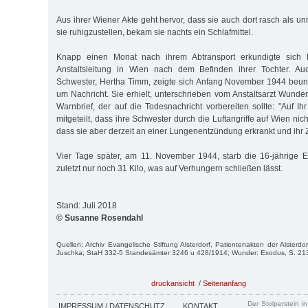
Aus ihrer Wiener Akte geht hervor, dass sie auch dort rasch als un
sie ruhigzustellen, bekam sie nachts ein Schlafmittel.
Knapp einen Monat nach ihrem Abtransport erkundigte sich E
Anstaltsleitung in Wien nach dem Befinden ihrer Tochter. Auc
Schwester, Hertha Timm, zeigte sich Anfang November 1944 beunru
um Nachricht. Sie erhielt, unterschrieben vom Anstaltsarzt Wunde
Warnbrief, der auf die Todesnachricht vorbereiten sollte: "Auf I
mitgeteilt, dass ihre Schwester durch die Luftangriffe auf Wien nic
dass sie aber derzeit an einer Lungenentzündung erkrankt und ihr Zu
Vier Tage später, am 11. November 1944, starb die 16-jährige 
zuletzt nur noch 31 Kilo, was auf Verhungern schließen lässt.
Stand: Juli 2018
© Susanne Rosendahl
Quellen: Archiv Evangelische Stiftung Alsterdorf, Patientenakten der Alsterdo
Juschka; StaH 332-5 Standesämter 3246 u 428/1914; Wunder: Exodus, S. 213
druckansicht
/
Seitenanfang
Der Stolperstein i
IMPRESSUM / DATENSCHUTZ
KONTAKT