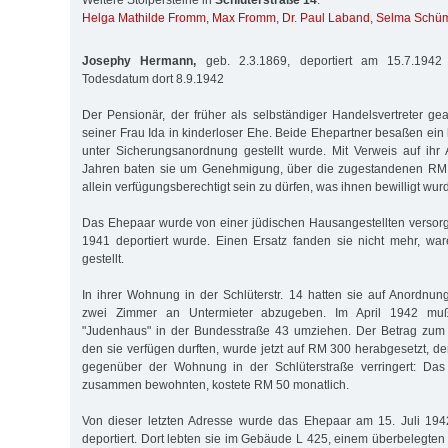
Weitere Stolpersteine in
Schlüterstraße 14
:
Helga Mathilde Fromm
,
Max Fromm
,
Dr. Paul Laband
,
Selma Schü
Josephy Hermann,
geb. 2.3.1869, deportiert am 15.7.1942 
Todesdatum dort 8.9.1942
Der Pensionär, der früher als selbständiger Handelsvertreter gear
seiner Frau Ida in kinderloser Ehe. Beide Ehepartner besaßen ein
unter Sicherungsanordnung gestellt wurde. Mit Verweis auf ihr
Jahren baten sie um Genehmigung, über die zugestandenen RM 
allein verfügungsberechtigt sein zu dürfen, was ihnen bewilligt wur
Das Ehepaar wurde von einer jüdischen Hausangestellten versor
1941 deportiert wurde. Einen Ersatz fanden sie nicht mehr, war
gestellt.
In ihrer Wohnung in der Schlüterstr. 14 hatten sie auf Anordn
zwei Zimmer an Untermieter abzugeben. Im April 1942 mu
"Judenhaus" in der Bundesstraße 43 umziehen. Der Betrag zum 
den sie verfügen durften, wurde jetzt auf RM 300 herabgesetzt, de
gegenüber der Wohnung in der Schlüterstraße verringert: Das
zusammen bewohnten, kostete RM 50 monatlich.
Von dieser letzten Adresse wurde das Ehepaar am 15. Juli 194
deportiert. Dort lebten sie im Gebäude L 425, einem überbelegte