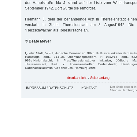
der Hauptstraße. Ida J. stand auf der Liste zum Weitertransp
September 1942. Dort wurde sie ermordet.
Hermann J., dem der behandelnde Arzt in Theresienstadt einen H
verstarb im Ghetto Theresienstadt am 8. August1942. Die T
"Herzschwäche" als Todesursache an.
© Beate Meyer
Quelle: StaH, 522-1, Jüdische Gemeinden, 992b, Kultussteuerkartei der Deuts
Hamburgs; ebd., 314-15, Oberfinanzpräsident, R 1942/14; ebd., 52
992e;Nationalarchiv in Prag/Theresienstädter Initiative, Jüdische Mat
Theresienstadt, Kart. 7; Theresienstädter Gedenkbuch; Hamburg
Nationalsozialismus. Gedenkbuch, Hamburg 1995.
druckansicht
/
Seitenanfang
Der Stolperstein i
IMPRESSUM / DATENSCHUTZ
KONTAKT
Stein in Hamburg v