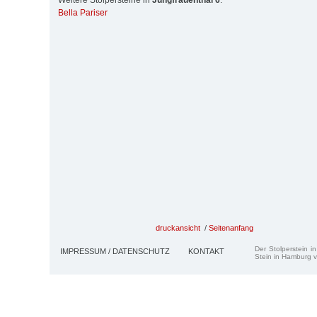
Weitere Stolpersteine in
Jungfrauenthal 6
:
Bella Pariser
druckansicht
/
Seitenanfang
Der Stolperstein i
IMPRESSUM / DATENSCHUTZ
KONTAKT
Stein in Hamburg v