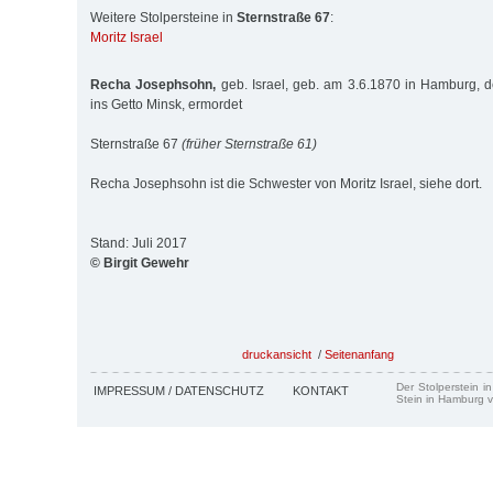
Weitere Stolpersteine in
Sternstraße 67
:
Moritz Israel
Recha Josephsohn,
geb. Israel, geb. am 3.6.1870 in Hamburg, d
ins Getto Minsk, ermordet
Sternstraße 67
(früher Sternstraße 61)
Recha Josephsohn ist die Schwester von Moritz Israel, siehe dort.
Stand: Juli 2017
© Birgit Gewehr
druckansicht
/
Seitenanfang
Der Stolperstein i
IMPRESSUM / DATENSCHUTZ
KONTAKT
Stein in Hamburg v