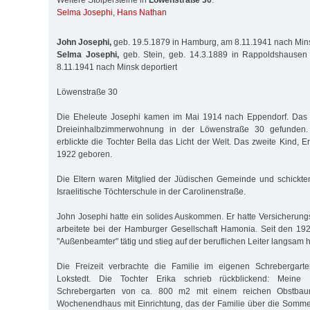
Weitere Stolpersteine in
Löwenstraße 30
:
Selma Josephi
,
Hans Nathan
John Josephi,
geb. 19.5.1879 in Hamburg, am 8.11.1941 nach Mins
Selma Josephi,
geb. Stein, geb. 14.3.1889 in Rappoldshausen
8.11.1941 nach Minsk deportiert
Löwenstraße 30
Die Eheleute Josephi kamen im Mai 1914 nach Eppendorf. Das 
Dreieinhalbzimmerwohnung in der Löwenstraße 30 gefunden.
erblickte die Tochter Bella das Licht der Welt. Das zweite Kind, 
1922 geboren.
Die Eltern waren Mitglied der Jüdischen Gemeinde und schickte
Israelitische Töchterschule in der Carolinenstraße.
John Josephi hatte ein solides Auskommen. Er hatte Versicherun
arbeitete bei der Hamburger Gesellschaft Hamonia. Seit den 19
"Außenbeamter" tätig und stieg auf der beruflichen Leiter langsam 
Die Freizeit verbrachte die Familie im eigenen Schrebergarte
Lokstedt. Die Tochter Erika schrieb rückblickend: Meine 
Schrebergarten von ca. 800 m2 mit einem reichen Obstba
Wochenendhaus mit Einrichtung, das der Familie über die Som