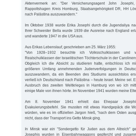
Aktenvermerk an: "Der Versicherungsagent John Josephi
Rappoltshagen Kreis Homburg, Staatsangehörigkeit DR, HH Löwe
nach Palästina auszuwandern."
Im Oktober 1938 wurde Erika Josephi durch die Jugendaliya nac
Ihrer Schwester Bella wurde 1939 die Ausreise nach England erlau
und wanderte 1947 in die USA aus.
Aus Erikas Lebenslauf, geschrieben am 25. März 1955:
"Von 1928–1932 besuchte ich Volksschulklassen und 
Realschulklassen der Israelitischen Töchterschule in der Carolinen
Obgleich ich die Absicht zu studieren hatte, entschloss ich m
größeren Umfang annehmenden Judenverfolgungen in Deutsch
auszuwandern, da ein Beenden des Studiums aussichtslos ers
verließ ich Deutschland nach Palästina – heute Israel. Meine sel. E
Ausbruch des zweiten Weltkrieges in Hamburg von wo ich mitte
einige Male von ihnen hörte. Im November 1941 wurden meine Elter
Am 8. November 1941 erhielt das Ehepaar Josephi
Evakuierungsbefehl. Sie mussten mit etwas Handgepäck die Wo
würden, wie es im offiziellen Jargon hieß, "nach dem Osten ausge
nicht, dass der Transport ins Getto Minsk ging.
In Minsk war ein "Sondergetto für Juden aus dem Altreich" g
Josephis wurden in Eisenbahnwaggons gepfercht und zusamm