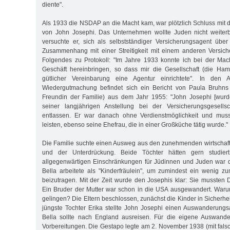
diente".
Als 1933 die NSDAP an die Macht kam, war plötzlich Schluss mit d
von John Josephi. Das Unternehmen wollte Juden nicht weiterb
versuchte er, sich als selbstständiger Versicherungsagent übe
Zusammenhang mit einer Streitigkeit mit einem anderen Versic
Folgendes zu Protokoll: "Im Jahre 1933 konnte ich bei der Mac
Geschäft hereinbringen, so dass mir die Gesellschaft (die Ham
gütlicher Vereinbarung eine Agentur einrichtete". In den
Wiedergutmachung befindet sich ein Bericht von Paula Bruhns 
Freundin der Familie) aus dem Jahr 1955: "John Josephi [wur
seiner langjährigen Anstellung bei der Versicherungsgesellsc
entlassen. Er war danach ohne Verdienstmöglichkeit und musste
leisten, ebenso seine Ehefrau, die in einer Großküche tätig wurde."
Die Familie suchte einen Ausweg aus den zunehmenden wirtschaft
und der Unterdrückung. Beide Töchter hätten gern studier
allgegenwärtigen Einschränkungen für Jüdinnen und Juden war d
Bella arbeitete als "Kinderfräulein", um zumindest ein wenig 
beizutragen. Mit der Zeit wurde den Josephis klar: Sie mussten 
Ein Bruder der Mutter war schon in die USA ausgewandert. Warum
gelingen? Die Eltern beschlossen, zunächst die Kinder in Sicherhei
jüngste Tochter Erika stellte John Josephi einen Auswanderungs
Bella sollte nach England ausreisen. Für die eigene Auswande
Vorbereitungen. Die Gestapo legte am 2. November 1938 (mit fals