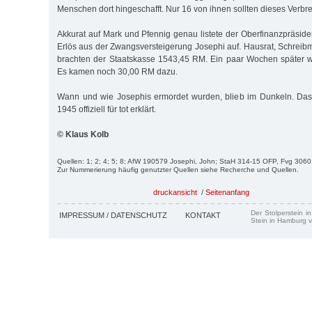
Menschen dort hingeschafft. Nur 16 von ihnen sollten dieses Verbr
Akkurat auf Mark und Pfennig genau listete der Oberfinanzpräsid
Erlös aus der Zwangsversteigerung Josephi auf. Hausrat, Schre
brachten der Staatskasse 1543,45 RM. Ein paar Wochen später w
Es kamen noch 30,00 RM dazu.
Wann und wie Josephis ermordet wurden, blieb im Dunkeln. Da
1945 offiziell für tot erklärt.
© Klaus Kolb
Quellen: 1; 2; 4; 5; 8; AfW 190579 Josephi, John; StaH 314-15 OFP, Fvg 3060
Zur Nummerierung häufig genutzter Quellen siehe Recherche und Quellen.
druckansicht
/
Seitenanfang
Der Stolperstein i
IMPRESSUM / DATENSCHUTZ
KONTAKT
Stein in Hamburg v