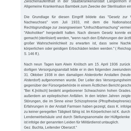
Zwischenaufenthalt in der Staatskrankenanstalt Langenhorn 
Allgemeine Krankenhaus Barmbek zum Zwecke der Sterilisation ei
Die Grundlage für diesen Eingriff bildete das "Gesetz zur 
Nachwuchses" vom Juli 1933, mit dem die Nationalsozia
Rechtsgrundlage zur zwangsweisen "Unfruchtbarmachung" vermein
"Alkoholiker" hergestellt hatten. Nach diesem Gesetz konnte e
gemacht (sterilisiert) werden, "wenn nach den Erfahrungen der ärzt
großer Wahrscheinlichkeit zu erwarten ist, dass seine Na
körperlichen oder geistigen Erbschäden leiden werden." ( Reichsge
S. 146 ff.).
Nach neun Tagen kam Alwin Knötsch am 15. April 1936 zurück 
dortigen Versorgungsanstalt lebte er in den folgenden zweiundein
31. Oktober 1938 in den damaligen Alsterdorfer Anstalten (heute
Alsterdorf) aufgenommen wurde. Der Leiter des Versorgungsheim
gegenüber der Fürsorgebehörde in einem Ärztlichen Bericht gesch
"Bei K.[nötsch] besteht angeborener Schwachsinn hohen Grades.
außerdem an epileptischen Anfällen. In den letzten Jahren zeigte
Störungen, die im Sinne einer Schizophrenie (Pfropfhebephrenie
Erfahrungen in der Anstalt Farmsen haben gezeigt, dass K. infol
zu keiner geregelten Tätigkeit fähig ist. Im Körperlichen ist K. du
Lendenwirbelsäule und durch Stellungsanomalie der Hüftgelenke e
ist infolge der genannten Leiden für Militärdienst untauglich.
Gez. Buchta, Leitender Oberarzt."