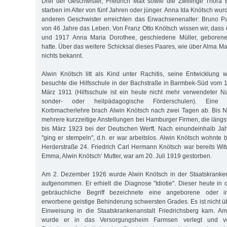
Drei der Geschwister, Friedrich Max sowie die Zwillinge Thora 
starben im Alter von fünf Jahren oder jünger. Anna Ida Knötsch wurd
anderen Geschwister erreichten das Erwachsenenalter: Bruno Pa
von 46 Jahre das Leben. Von Franz Otto Knötsch wissen wir, dass e
und 1917 Anna Maria Dorothee, geschiedene Müller, geborene 
hatte. Über das weitere Schicksal dieses Paares, wie über Alma Mar
nichts bekannt.
Alwin Knötsch litt als Kind unter Rachitis, seine Entwicklung w
besuchte die Hilfsschule in der Bachstraße in Barmbek-Süd vom 1
März 1911 (Hilfsschule ist ein heute nicht mehr verwendeter N
sonder- oder heilpädagogische Förderschulen). Eine
Korbmacherlehre brach Alwin Knötsch nach zwei Tagen ab. Bis 
mehrere kurzzeitige Anstellungen bei Hamburger Firmen, die län
bis März 1923 bei der Deutschen Werft. Nach einundeinhalb Jahr
"ging er stempeln", d.h. er war arbeitslos. Alwin Knötsch wohnte 
Herderstraße 24. Friedrich Carl Hermann Knötsch war bereits Wit
Emma, Alwin Knötsch‘ Mutter, war am 20. Juli 1919 gestorben.
Am 2. Dezember 1926 wurde Alwin Knötsch in der Staatskrankena
aufgenommen. Er erhielt die Diagnose "Idiotie". Dieser heute in 
gebräuchliche Begriff bezeichnete eine angeborene oder i
erworbene geistige Behinderung schwersten Grades. Es ist nicht übe
Einweisung in die Staatskrankenanstalt Friedrichsberg kam. 
wurde er in das Versorgungsheim Farmsen verlegt und v