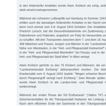
In den Alsterdorfer Anstalten wurde Alwin Knötsch als ruhig, ant
stark verwirrt wahrgenommen.
Während der schweren Luftangriffe auf Hamburg im Sommer 1943
erlitten auch die damaligen Alsterdorfer Anstalten in der Nacht vo
dann noch einmal vom 3./4. August 1943 Schäden. Der Anstaltsleit
Friedrich Lensch, bat die Gesundheitsbehörde um Zustimmung 
Patientinnen und Patienten, angeblich um Platz für Verwundete
zu schaffen. Mit drei Transporten zwischen dem 7. und dem 16. A
468 Mädchen und Frauen, Jungen und Männer in die "Landesheilan
Nähe von Wiesbaden, in die "Heil- und Pflegeanstalt Kalmenhof" i
in die "Heil- und Pflegeanstalt Mainkofen" bei Passau und in di
Heil- und Pflegeanstalt der Stadt Wien" in Wien verlegt.
Alwin Knötsch gehörte zu den 76 Kindern und Männern, die am 
"Landesheilanstalt Eichberg" abtransportiert wurden. Die let
Krankenakte vom 6. August 1943 lautete: "Wegen schwerer Besch
durch Fliegerangriff verlegt nach Eichberg." Zwei Monate späte
wurde Alwin Knötsch in die Landes-Heil- und Pflegeanstalt
weiterverlegt.
Während der ersten Phase der NS-"Euthanasie" ("Aktion T4") 
Zwischenanstalten für die Tötungsanstalt Hadamar bei Limburg
Nach dem offiziellen Ende der Gasmorde in den Tötungsanstal