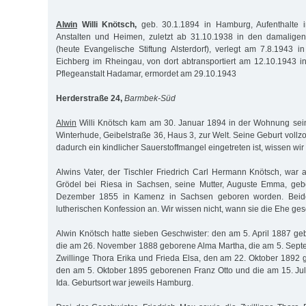
Alwin
Willi Knötsch,
geb. 30.1.1894 in Hamburg, Aufenthalte 
Anstalten und Heimen, zuletzt ab 31.10.1938 in den damaligen 
(heute Evangelische Stiftung Alsterdorf), verlegt am 7.8.1943 in
Eichberg im Rheingau, von dort abtransportiert am 12.10.1943 i
Pflegeanstalt Hadamar, ermordet am 29.10.1943
Herderstraße 24,
Barmbek-Süd
Alwin
Willi Knötsch kam am 30. Januar 1894 in der Wohnung sein
Winterhude, Geibelstraße 36, Haus 3, zur Welt. Seine Geburt vollzo
dadurch ein kindlicher Sauerstoffmangel eingetreten ist, wissen wir 
Alwins Vater, der Tischler Friedrich Carl Hermann Knötsch, war
Grödel bei Riesa in Sachsen, seine Mutter, Auguste Emma, ge
Dezember 1855 in Kamenz in Sachsen geboren worden. Beide
lutherischen Konfession an. Wir wissen nicht, wann sie die Ehe ge
Alwin Knötsch hatte sieben Geschwister: den am 5. April 1887 ge
die am 26. November 1888 geborene Alma Martha, die am 5. Sep
Zwillinge Thora Erika und Frieda Elsa, den am 22. Oktober 1892
den am 5. Oktober 1895 geborenen Franz Otto und die am 15. Ju
Ida. Geburtsort war jeweils Hamburg.