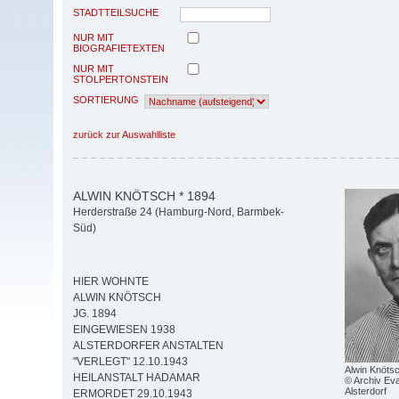
STADTTEILSUCHE
NUR MIT
BIOGRAFIETEXTEN
NUR MIT
STOLPERTONSTEIN
SORTIERUNG
zurück zur Auswahlliste
ALWIN KNÖTSCH * 1894
Herderstraße 24 (Hamburg-Nord, Barmbek-
Süd)
HIER WOHNTE
ALWIN KNÖTSCH
JG. 1894
EINGEWIESEN 1938
ALSTERDORFER ANSTALTEN
"VERLEGT" 12.10.1943
Alwin Knöts
HEILANSTALT HADAMAR
© Archiv Eva
Alsterdorf
ERMORDET 29.10.1943