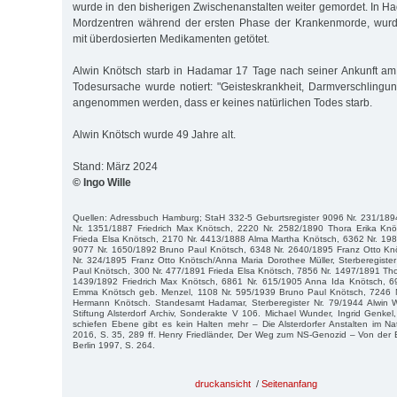
wurde in den bisherigen Zwischenanstalten weiter gemordet. In H
Mordzentren während der ersten Phase der Krankenmorde, wur
mit überdosierten Medikamenten getötet.
Alwin Knötsch starb in Hadamar 17 Tage nach seiner Ankunft am
Todesursache wurde notiert: "Geisteskrankheit, Darmverschlingun
angenommen werden, dass er keines natürlichen Todes starb.
Alwin Knötsch wurde 49 Jahre alt.
Stand: März 2024
© Ingo Wille
Quellen: Adressbuch Hamburg; StaH 332-5 Geburtsregister 9096 Nr. 231/1894
Nr. 1351/1887 Friedrich Max Knötsch, 2220 Nr. 2582/1890 Thora Erika Kn
Frieda Elsa Knötsch, 2170 Nr. 4413/1888 Alma Martha Knötsch, 6362 Nr. 19
9077 Nr. 1650/1892 Bruno Paul Knötsch, 6348 Nr. 2640/1895 Franz Otto Knöt
Nr. 324/1895 Franz Otto Knötsch/Anna Maria Dorothee Müller, Sterberegiste
Paul Knötsch, 300 Nr. 477/1891 Frieda Elsa Knötsch, 7856 Nr. 1497/1891 Tho
1439/1892 Friedrich Max Knötsch, 6861 Nr. 615/1905 Anna Ida Knötsch, 6
Emma Knötsch geb. Menzel, 1108 Nr. 595/1939 Bruno Paul Knötsch, 7246 Nr
Hermann Knötsch. Standesamt Hadamar, Sterberegister Nr. 79/1944 Alwin Wi
Stiftung Alsterdorf Archiv, Sonderakte V 106. Michael Wunder, Ingrid Genkel,
schiefen Ebene gibt es kein Halten mehr – Die Alsterdorfer Anstalten im Nati
2016, S. 35, 289 ff. Henry Friedländer, Der Weg zum NS-Genozid – Von der 
Berlin 1997, S. 264.
druckansicht
/
Seitenanfang