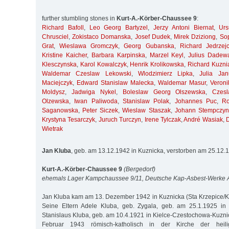
further stumbling stones in
Kurt-A.-Körber-Chaussee 9
:
Richard Bafoll
,
Leo Georg Bartyzel
,
Jerzy Antoni Biernat
,
Ur
Chrusciel
,
Zokistaco Domanska
,
Josef Dudek
,
Mirek Dziziong
,
So
Grat
,
Wieslawa Gromczyk
,
Georg Gubanska
,
Richard Jedrzej
Kristine Kaicher
,
Barbara Karpinska
,
Marzel Keyl
,
Julius Dadew
Klesczynska
,
Karol Kowalczyk
,
Henrik Krolikowska
,
Richard Kuzni
Waldemar Czeslaw Lekowski
,
Wlodzimierz Lipka
,
Julia Jan
Maciejczyk
,
Edward Stanislaw Malecka
,
Waldemar Masur
,
Veroni
Moldysz
,
Jadwiga Nykel
,
Boleslaw Georg Olszewska
,
Czes
Olzewska
,
Iwan Paliwoda
,
Stanislaw Polak
,
Johannes Puc
,
R
Saganowska
,
Peter Siczek
,
Wieslaw Staszak
,
Johann Stempczyn
Krystyna Tesarczyk
,
Juruch Turczyn
,
Irene Tylczak
,
André Wasiak
,
Wietrak
Jan Kluba
, geb. am 13.12.1942 in Kuznicka, verstorben am 25.12
Kurt-A.-Körber-Chaussee 9
(Bergedorf)
ehemals Lager Kampchaussee 9/11, Deutsche Kap-Asbest-Werke
Jan Kluba kam am 13. Dezember 1942 in Kuznicka (Sta Krzepice/Krs
Seine Eltern Adele Kluba, geb. Zygala, geb. am 25.1.1925 in
Stanislaus Kluba, geb. am 10.4.1921 in Kielce-Czestochowa-Kuznic
Februar 1943 römisch-katholisch in der Kirche der heil