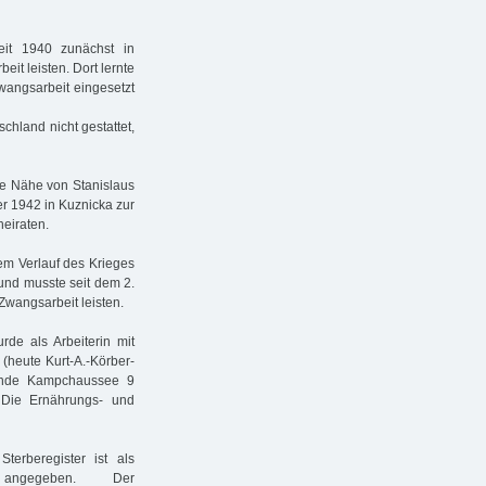
eit 1940 zunächst in
it leisten. Dort lernte
wangsarbeit eingesetzt
chland nicht gestattet,
ie Nähe von Stanislaus
r 1942 in Kuznicka zur
eiraten.
dem Verlauf des Krieges
und musste seit dem 2.
Zwangsarbeit leisten.
de als Arbeiterin mit
(heute Kurt-A.-Körber-
lände Kampchaussee 9
 Die Ernährungs- und
erberegister ist als
 angegeben. Der