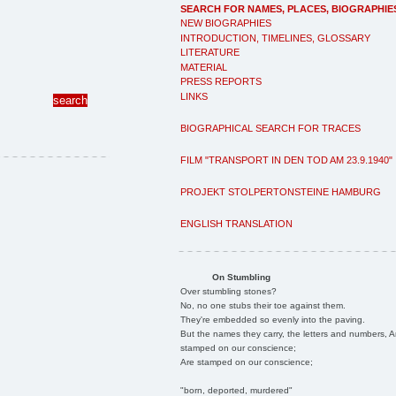
SEARCH FOR NAMES, PLACES, BIOGRAPHIE
NEW BIOGRAPHIES
INTRODUCTION, TIMELINES, GLOSSARY
LITERATURE
MATERIAL
PRESS REPORTS
LINKS
BIOGRAPHICAL SEARCH FOR TRACES
FILM "TRANSPORT IN DEN TOD AM 23.9.1940"
PROJEKT STOLPERTONSTEINE HAMBURG
ENGLISH TRANSLATION
On Stumbling
Over stumbling stones?
No, no one stubs their toe against them.
They're embedded so evenly into the paving.
But the names they carry, the letters and numbers, A
stamped on our conscience;
Are stamped on our conscience;
"born, deported, murdered"