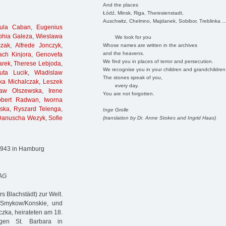
And the places
Łódź, Minsk, Riga, Theresienstadt,
Auschwitz, Chelmno, Majdanek, Sobibor, Treblinka ..
sula Caban
,
Eugenius
phia Galeza
,
Wieslawa
We look for you
czak
,
Alfrede Jonczyk
,
Whose names are written in the archives
and the heavens.
ach Kinjora
,
Genovefa
We find you in places of terror and persecution.
arek
,
Therese Lebjoda
,
We recognise you in your children and grandchildren
uta Lucik
,
Wladislaw
The stones speak of you,
ka Michalczak
,
Leszek
every day.
law Olszewska
,
Irene
You are not forgotten.
obert Radwan
,
Iworna
ska
,
Ryszard Telenga
,
Inge Grolle
Danuscha Wezyk
,
Sofie
(translation by Dr. Anne Stokes and Ingrid Haas)
.1943 in Hamburg
 AG
 Blachstädt) zur Welt.
 Smykow/Konskie, und
zka, heirateten am 18.
igen St. Barbara in