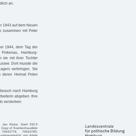
lich an.
er 1943 auf dem Neuen
rab zusammen mit Peter
ber 1944, dem Tag der
k Finkenau, Hamburg-
sie mit ihrer Tochter
ssee. Dort musste die
Lagers verbringen. Sie
n deren Heimat Polen
 Besuch nach Hamburg
rbeiterin abgeben. Ihre
ts verstorben.
42 Jan Kluba; StaH 332-5
, Copy of Krankenhausliste
 70643779, 70643785;
euginnenbericht von Adele