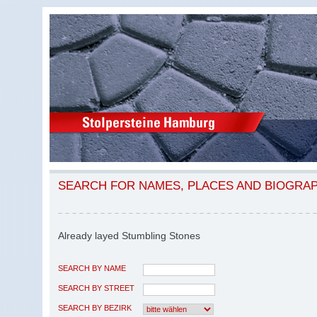
SEARCH FOR NAMES, PLACES AND BIOGRA
Already layed Stumbling Stones
SEARCH BY NAME
SEARCH BY STREET
SEARCH BY BEZIRK