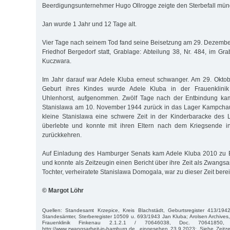
Beerdigungsunternehmer Hugo Ollrogge zeigte den Sterbefall münd
Jan wurde 1 Jahr und 12 Tage alt.
Vier Tage nach seinem Tod fand seine Beisetzung am 29. Dezemb
Friedhof Bergedorf statt, Grablage: Abteilung 38, Nr. 484, im G
Kuczwara.
Im Jahr darauf war Adele Kluba erneut schwanger. Am 29. Okto
Geburt ihres Kindes wurde Adele Kluba in der Frauenklini
Uhlenhorst, aufgenommen. Zwölf Tage nach der Entbindung kam 
Stanislawa am 10. November 1944 zurück in das Lager Kampchau
kleine Stanislawa eine schwere Zeit in der Kinderbaracke des 
überlebte und konnte mit ihren Eltern nach dem Kriegsende i
zurückkehren.
Auf Einladung des Hamburger Senats kam Adele Kluba 2010 zu
und konnte als Zeitzeugin einen Bericht über ihre Zeit als Zwangsa
Tochter, verheiratete Stanislawa Domogala, war zu dieser Zeit berei
© Margot Löhr
Quellen: Standesamt Krzepice, Kreis Blachstädt, Geburtsregister 413/19
Standesämter, Sterberegister 10509 u. 693/1943 Jan Kluba; Arolsen Archives
Frauenklinik Finkenau 2.1.2.1 / 70646038, Doc. 70641850,
http://www.zwangsarbeit-in-hamburg.de, eingesehen 23.9.2023; Siehe Zeitz