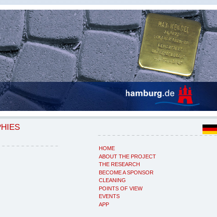
PHIES
HOME
ABOUT THE PROJECT
THE RESEARCH
BECOME A SPONSOR
CLEANING
POINTS OF VIEW
EVENTS
APP