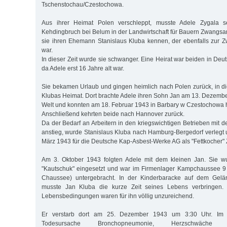
Tschenstochau/Czestochowa.
Aus ihrer Heimat Polen verschleppt, musste Adele Zygala s
Kehdingbruch bei Belum in der Landwirtschaft für Bauern Zwangsarbe
sie ihren Ehemann Stanislaus Kluba kennen, der ebenfalls zur Z
war.
In dieser Zeit wurde sie schwanger. Eine Heirat war beiden in Deuts
da Adele erst 16 Jahre alt war.
Sie bekamen Urlaub und gingen heimlich nach Polen zurück, in d
Klubas Heimat. Dort brachte Adele ihren Sohn Jan am 13. Dezembe
Welt und konnten am 18. Februar 1943 in Barbary w Czestochowa h
Anschließend kehrten beide nach Hannover zurück.
Da der Bedarf an Arbeitern in den kriegswichtigen Betrieben mit 
anstieg, wurde Stanislaus Kluba nach Hamburg-Bergedorf verlegt 
März 1943 für die Deutsche Kap-Asbest-Werke AG als "Fettkocher" 
Am 3. Oktober 1943 folgten Adele mit dem kleinen Jan. Sie wur
"Kautschuk" eingesetzt und war im Firmenlager Kampchaussee 9 
Chaussee) untergebracht. In der Kinderbaracke auf dem Ge
musste Jan Kluba die kurze Zeit seines Lebens verbringen.
Lebensbedingungen waren für ihn völlig unzureichend.
Er verstarb dort am 25. Dezember 1943 um 3:30 Uhr. Im St
Todesursache Bronchopneumonie, Herzschwäche