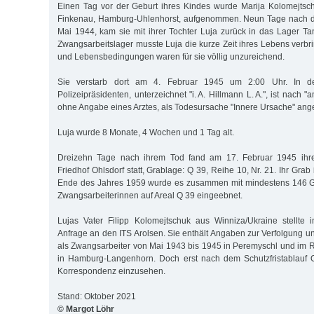
Einen Tag vor der Geburt ihres Kindes wurde Marija Kolomejtsch
Finkenau, Hamburg-Uhlenhorst, aufgenommen. Neun Tage nach d
Mai 1944, kam sie mit ihrer Tochter Luja zurück in das Lager T
Zwangsarbeitslager musste Luja die kurze Zeit ihres Lebens verbr
und Lebensbedingungen waren für sie völlig unzureichend.
Sie verstarb dort am 4. Februar 1945 um 2:00 Uhr. In d
Polizeipräsidenten, unterzeichnet "i. A. Hillmann L. A.", ist nach "
ohne Angabe eines Arztes, als Todesursache "Innere Ursache" an
Luja wurde 8 Monate, 4 Wochen und 1 Tag alt.
Dreizehn Tage nach ihrem Tod fand am 17. Februar 1945 ihr
Friedhof Ohlsdorf statt, Grablage: Q 39, Reihe 10, Nr. 21. Ihr Grab 
Ende des Jahres 1959 wurde es zusammen mit mindestens 146 G
Zwangsarbeiterinnen auf Areal Q 39 eingeebnet.
Lujas Vater Filipp Kolomejtschuk aus Winniza/Ukraine stellte
Anfrage an den ITS Arolsen. Sie enthält Angaben zur Verfolgung u
als Zwangsarbeiter von Mai 1943 bis 1945 in Peremyschl und im
in Hamburg-Langenhorn. Doch erst nach dem Schutzfristablauf O
Korrespondenz einzusehen.
Stand: Oktober 2021
© Margot Löhr