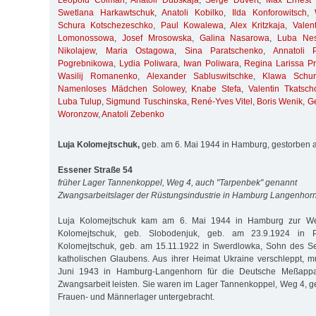
Leopold Colman
,
Anatoli Dubskaja
,
Serge Duvert
,
Max Ernest 
Swetlana Harkawtschuk
,
Anatoli Kobilko
,
Ilda Konforowitsch
,
Schura Kotschezeschko
,
Paul Kowalewa
,
Alex Kritzkaja
,
Valen
Lomonossowa
,
Josef Mrosowska
,
Galina Nasarowa
,
Luba Nes
Nikolajew
,
Maria Ostagowa
,
Sina Paratschenko
,
Annatoli 
Pogrebnikowa
,
Lydia Poliwara
,
Iwan Poliwara
,
Regina Larissa Pri
Wasilij Romanenko
,
Alexander Sabluswitschke
,
Klawa Schur
Namenloses Mädchen Solowey
,
Knabe Stefa
,
Valentin Tkatsch
Luba Tulup
,
Sigmund Tuschinska
,
René-Yves Vitel
,
Boris Wenik
,
G
Woronzow
,
Anatoli Zebenko
Luja Kolomejtschuk,
geb. am 6. Mai 1944 in Hamburg, gestorben 
Essener Straße 54
früher Lager Tannenkoppel, Weg 4, auch "Tarpenbek" genannt
Zwangsarbeitslager der Rüstungsindustrie in Hamburg Langenhor
Luja Kolomejtschuk kam am 6. Mai 1944 in Hamburg zur Welt.
Kolomejtschuk, geb. Slobodenjuk, geb. am 23.9.1924 in P
Kolomejtschuk, geb. am 15.11.1922 in Swerdlowka, Sohn des S
katholischen Glaubens. Aus ihrer Heimat Ukraine verschleppt, m
Juni 1943 in Hamburg-Langenhorn für die Deutsche Meßapp
Zwangsarbeit leisten. Sie waren im Lager Tannenkoppel, Weg 4, g
Frauen- und Männerlager untergebracht.