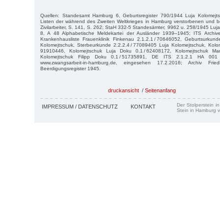
Quellen: Standesamt Hamburg 6, Geburtsregister 790/1944 Luja Kolomejts
Listen der während des Zweiten Weltkrieges in Hamburg verstorbenen und b
Zivilarbeiter, S. 141, S. 262; StaH 332-5 Standesämter, 9962 u. 258/1945 Luj
8, A 48 Alphabetische Meldekartei der Ausländer 1939–1945; ITS Archiv
Krankenhausliste Frauenklinik Finkenau 2.1.2.1 / 70646052, Geburtsurkund
Kolomejtschuk, Sterbeurkunde 2.2.2.4 / 77089405 Luja Kolomejtschuk, Kolo
91910446, Kolomejtschuk Luja Doku 0.1 / 62408172, Kolomejtschuk Mar
Kolomejtschuk Filipp Doku 0.1 / 51735891, DE ITS 2.1.2.1 HA 0
www.zwangsarbeit-in-hamburg.de, eingesehen 17.2.2016; Archiv Friedh
Beerdigungsregister 1945.
druckansicht
/
Seitenanfang
Der Stolperstein i
IMPRESSUM / DATENSCHUTZ
KONTAKT
Stein in Hamburg v