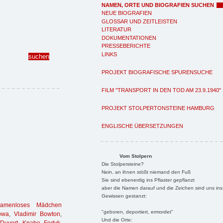
NAMEN, ORTE UND BIOGRAFIEN SUCHEN
NEUE BIOGRAFIEN
GLOSSAR UND ZEITLEISTEN
LITERATUR
DOKUMENTATIONEN
PRESSEBERICHTE
LINKS
PROJEKT BIOGRAFISCHE SPURENSUCHE
FILM "TRANSPORT IN DEN TOD AM 23.9.1940"
PROJEKT STOLPERTONSTEINE HAMBURG
ENGLISCHE ÜBERSETZUNGEN
Vom Stolpern
Die Stolpersteine?
Nein, an ihnen stößt niemand den Fuß
Sie sind ebenerdig ins Pflaster gepflanzt
aber die Namen darauf und die Zeichen sind uns ins
Gewissen gestanzt:
namenloses Mädchen
"geboren, deportiert, ermordet"
owa
,
Vladimir Bowton
,
Und die Orte: