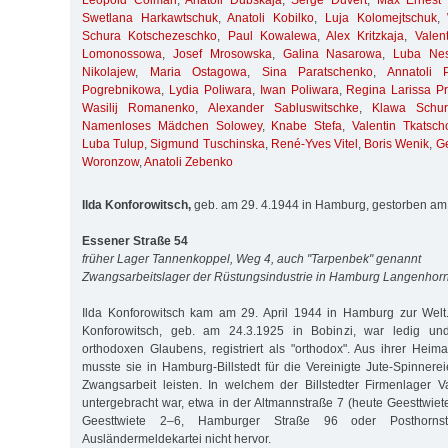
Leopold Colman
,
Anatoli Dubskaja
,
Serge Duvert
,
Max Ernest 
Swetlana Harkawtschuk
,
Anatoli Kobilko
,
Luja Kolomejtschuk
,
Schura Kotschezeschko
,
Paul Kowalewa
,
Alex Kritzkaja
,
Valen
Lomonossowa
,
Josef Mrosowska
,
Galina Nasarowa
,
Luba Nes
Nikolajew
,
Maria Ostagowa
,
Sina Paratschenko
,
Annatoli 
Pogrebnikowa
,
Lydia Poliwara
,
Iwan Poliwara
,
Regina Larissa Pri
Wasilij Romanenko
,
Alexander Sabluswitschke
,
Klawa Schur
Namenloses Mädchen Solowey
,
Knabe Stefa
,
Valentin Tkatsch
Luba Tulup
,
Sigmund Tuschinska
,
René-Yves Vitel
,
Boris Wenik
,
G
Woronzow
,
Anatoli Zebenko
Ilda Konforowitsch,
geb. am 29. 4.1944 in Hamburg, gestorben am
Essener Straße 54
früher Lager Tannenkoppel, Weg 4, auch "Tarpenbek" genannt
Zwangsarbeitslager der Rüstungsindustrie in Hamburg Langenhor
Ilda Konforowitsch kam am 29. April 1944 in Hamburg zur Welt.
Konforowitsch, geb. am 24.3.1925 in Bobinzi, war ledig und 
orthodoxen Glaubens, registriert als "orthodox". Aus ihrer Heima
musste sie in Hamburg-Billstedt für die Vereinigte Jute-Spinne
Zwangsarbeit leisten. In welchem der Billstedter Firmenlager V
untergebracht war, etwa in der Altmannstraße 7 (heute Geesttwie
Geesttwiete 2–6, Hamburger Straße 96 oder Posthorns
Ausländermeldekartei nicht hervor.