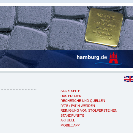
STARTSEITE
DAS PROJEKT
RECHERCHE UND QUELLEN
PATE / PATIN WERDEN
REINIGUNG VON STOLPERSTEINEN
STANDPUNKTE
AKTUELL
MOBILE APP