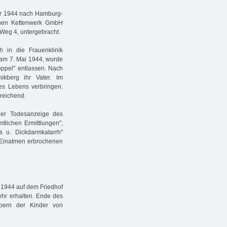
ar 1944 nach Hamburg-
schen Kettenwerk GmbH
 Weg 4, untergebracht.
 in die Frauenklinik
am 7. Mai 1944, wurde
koppel" entlassen. Nach
ikberg ihr Vater. Im
res Lebens verbringen.
reichend.
der Todesanzeige des
amtlichen Ermittlungen",
s u. Dickdarmkatarrh"
 "Einatmen erbrochenen
 1944 auf dem Friedhof
mehr erhalten. Ende des
ern der Kinder von