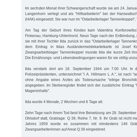
Im sechsten Monat ihrer Schwangerschaft wurde sie am 24. Janu
Langenhorn verlegt und als "Hilfsarbeiterin" bei der Hanseati
(HAK) eingesetzt. Sie war nun im "Ostarbeiterlager Tannenkoppel",
Am Tag der Geburt ihres Kindes kam Valentina Konforowitsch
Finkenau, Hamburg-Uhlenhorst. Neun Tage nach der Entbindung, 
sie mit ihrer Tochter Ilda zurück in das "Ostarbeiterlager Tannen
dem Eintrag in Ildas Ausländermeldekarteikarte ist Josef Kn
Zwangsarbeitslager Tannenkoppel musste Ilda die kurze Zeit ih
Die Ernährungs- und Lebensbedingungen waren für sie völlig unzu
Ilda verstarb dort am 18. September 1944 um 7:00 Uhr. In 
Polizeipräsidenten, unterzeichnet "i. A. Hillmann L. A.", ist nach "
ohne Angabe eines Arztes als Todesursache "eitrige Bronchiti
angegeben. Im Sterberegister findet sich der zusätzliche Eintrag
Mageninhalts".
Ilda wurde 4 Monate, 2 Wochen und 6 Tage alt.
Zehn Tage nach ihrem Tod fand ihre Beisetzung am 28. September
Ohlsdorf statt, Grablage: Q 39, Reihe 7, Nr. 9. Ihr Grab ist nicht 
Jahres 1959 wurde es zusammen mit mindestens 146 Gräb
Zwangsarbeiterinnen auf Areal Q 39 eingeebnet.