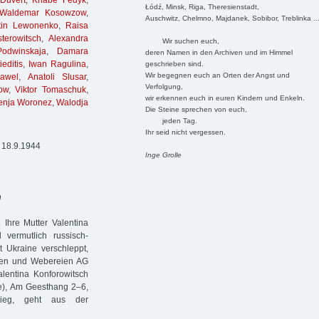
Duvert
,
Knabe Fedyk
,
Łódź, Minsk, Riga, Theresienstadt,
Waldemar Kosowzow
,
Auschwitz, Chelmno, Majdanek, Sobibor, Treblinka ..
tin Lewonenko
,
Raisa
terowitsch
,
Alexandra
Wir suchen euch,
Podwinskaja
,
Damara
deren Namen in den Archiven und im Himmel
editis
,
Iwan Ragulina
,
geschrieben sind.
Wir begegnen euch an Orten der Angst und
awel
,
Anatoli Slusar
,
Verfolgung,
ow
,
Viktor Tomaschuk
,
wir erkennen euch in euren Kindern und Enkeln.
enja Woronez
,
Walodja
Die Steine sprechen von euch,
jeden Tag.
Ihr seid nicht vergessen.
 18.9.1944
Inge Grolle
n
 Ihre Mutter Valentina
vermutlich russisch-
t Ukraine verschleppt,
reien und Webereien AG
alentina Konforowitsch
te), Am Geesthang 2–6,
tieg, geht aus der