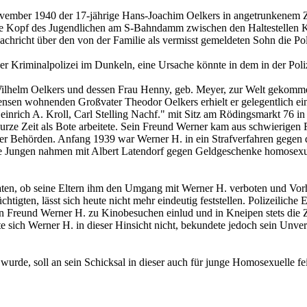
ovember 1940 der 17-jährige Hans-Joachim Oelkers in angetrunkenem Zu
 Kopf des Jugendlichen am S-Bahndamm zwischen den Haltestellen Kl
hricht über den von der Familie als vermisst gemeldeten Sohn die Poli
der Kriminalpolizei im Dunkeln, eine Ursache könnte in dem in der Po
ilhelm Oelkers und dessen Frau Henny, geb. Meyer, zur Welt gekommen
nsen wohnenden Großvater Theodor Oelkers erhielt er gelegentlich ein
nrich A. Kroll, Carl Stelling Nachf." mit Sitz am Rödingsmarkt 76 in 
ze Zeit als Bote arbeitete. Sein Freund Werner kam aus schwierigen Fa
der Behörden. Anfang 1939 war Werner H. in ein Strafverfahren gegen 
Jungen nahmen mit Albert Latendorf gegen Geldgeschenke homosexuel
geraten, ob seine Eltern ihm den Umgang mit Werner H. verboten und V
gten, lässt sich heute nicht mehr eindeutig feststellen. Polizeiliche E
en Freund Werner H. zu Kinobesuchen einlud und in Kneipen stets die Z
 sich Werner H. in dieser Hinsicht nicht, bekundete jedoch sein Unver
wurde, soll an sein Schicksal in dieser auch für junge Homosexuelle fe