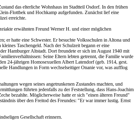
stand das elterliche Wohnhaus im Stadtteil Osdorf. In den frühen
ein-Flottbek und Hochkamp aufgefunden. Zunächst lief eine
zei erreichte.
lizeiakte erwähnten Freund Werner H. und einer möglichen
; er hatte eine Schwester. Er besuchte Volksschulen in Altona und
 kleines Taschengeld. Nach der Schulzeit begann er eine
der Hamburger Altstadt. Dort freundete er sich im August 1940 mit
milienverhältnissen: Seine Eltern lebten getrennt, die Familie wurde
den 24-jährigen Homosexuellen Albert Latendorf (geb. 1914, gest.
le Handlungen in Form wechselseitiger Onanie vor, was aufflog
orhaltungen wegen seines angetrunkenen Zustandes machten, und
rmittlungen führten jedenfalls zu der Feststellung, dass Hans-Joachim
eche bezahlte. Möglicherweise hatte er sich "einen älteren Freund"
ständnis über den Freitod des Freundes: "Er war immer lustig. Ernst
indseligen Gesellschaft erinnern.