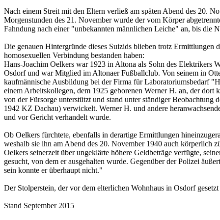
Nach einem Streit mit den Eltern verließ am späten Abend des 20. N
Morgenstunden des 21. November wurde der vom Körper abgetrennte
Fahndung nach einer "unbekannten männlichen Leiche" an, bis die Nac
Die genauen Hintergründe dieses Suizids blieben trotz Ermittlungen 
homosexuellen Verbindung bestanden haben:
Hans-Joachim Oelkers war 1923 in Altona als Sohn des Elektrikers W
Osdorf und war Mitglied im Altonaer Fußballclub. Von seinem in Otte
kaufmännische Ausbildung bei der Firma für Laboratoriumsbedarf "Hei
einem Arbeitskollegen, dem 1925 geborenen Werner H. an, der dort kur
von der Fürsorge unterstützt und stand unter ständiger Beobachtung 
1942 KZ Dachau) verwickelt. Werner H. und andere heranwachsende 
und vor Gericht verhandelt wurde.
Ob Oelkers fürchtete, ebenfalls in derartige Ermittlungen hineinzu
weshalb sie ihn am Abend des 20. November 1940 auch körperlich züchti
Oelkers seinerzeit über ungeklärte höhere Geldbeträge verfügte, sein
gesucht, von dem er ausgehalten wurde. Gegenüber der Polizei äußerte
sein konnte er überhaupt nicht."
Der Stolperstein, der vor dem elterlichen Wohnhaus in Osdorf gesetzt 
Stand September 2015