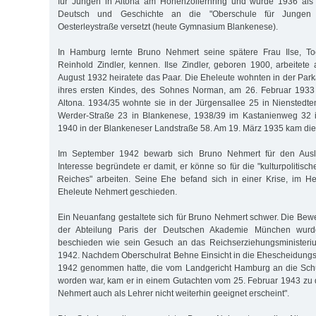
für Jungen in Altona am Hohenzollernring und wurde 1936 als 
Deutsch und Geschichte an die "Oberschule für Jungen 
Oesterleystraße versetzt (heute Gymnasium Blankenese).
In Hamburg lernte Bruno Nehmert seine spätere Frau Ilse, Toc
Reinhold Zindler, kennen. Ilse Zindler, geboren 1900, arbeitete 
August 1932 heiratete das Paar. Die Eheleute wohnten in der Park
ihres ersten Kindes, des Sohnes Norman, am 26. Februar 1933
Altona. 1934/35 wohnte sie in der Jürgensallee 25 in Nienstedte
Werder-Straße 23 in Blankenese, 1938/39 im Kastanienweg 32 
1940 in der Blankeneser Landstraße 58. Am 19. März 1935 kam die 
Im September 1942 bewarb sich Bruno Nehmert für den Ausla
Interesse begründete er damit, er könne so für die "kulturpolitisc
Reiches" arbeiten. Seine Ehe befand sich in einer Krise, im H
Eheleute Nehmert geschieden.
Ein Neuanfang gestaltete sich für Bruno Nehmert schwer. Die Bew
der Abteilung Paris der Deutschen Akademie München wurd
beschieden wie sein Gesuch an das Reichserziehungsminister
1942. Nachdem Oberschulrat Behne Einsicht in die Ehescheidung
1942 genommen hatte, die vom Landgericht Hamburg an die Schu
worden war, kam er in einem Gutachten vom 25. Februar 1943 zu 
Nehmert auch als Lehrer nicht weiterhin geeignet erscheint".