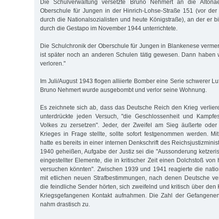
Die Schulverwaltung versetzte Bruno Nehmert an die Altonae
Oberschule für Jungen in der Hinrich-Lohse-Straße 151 (vor d
durch die Nationalsozialisten und heute Königstraße), an der er b
durch die Gestapo im November 1944 unterrichtete.
Die Schulchronik der Oberschule für Jungen in Blankenese vermer
ist später noch an anderen Schulen tätig gewesen. Dann haben 
verloren."
Im Juli/August 1943 flogen alliierte Bomber eine Serie schwerer Lu
Bruno Nehmert wurde ausgebombt und verlor seine Wohnung.
Es zeichnete sich ab, dass das Deutsche Reich den Krieg verli
unterdrückte jeden Versuch, "die Geschlossenheit und Kampfe
Volkes zu zersetzen". Jeder, der Zweifel am Sieg äußerte oder
Krieges in Frage stellte, sollte sofort festgenommen werden. Mit
hatte es bereits in einer internen Denkschrift des Reichsjustizmin
1940 geheißen, Aufgabe der Justiz sei die "Aussonderung ketzeri
eingestellter Elemente, die in kritischer Zeit einen Dolchstoß von
versuchen könnten". Zwischen 1939 und 1941 reagierte die nationa
mit etlichen neuen Strafbestimmungen, nach denen Deutsche ver
die feindliche Sender hörten, sich zweifelnd und kritisch über den
Kriegsgefangenen Kontakt aufnahmen. Die Zahl der Gefangenen 
nahm drastisch zu.