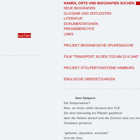
NAMEN, ORTE UND BIOGRAFIEN SUCHEN
NEUE BIOGRAFIEN
GLOSSAR UND ZEITLEISTEN
LITERATUR
DOKUMENTATIONEN
PRESSEBERICHTE
LINKS
PROJEKT BIOGRAFISCHE SPURENSUCHE
FILM "TRANSPORT IN DEN TOD AM 23.9.1940"
PROJEKT STOLPERTONSTEINE HAMBURG
ENGLISCHE ÜBERSETZUNGEN
Vom Stolpern
Die Stolpersteine?
Nein, an ihnen stößt niemand den Fuß
Sie sind ebenerdig ins Pflaster gepflanzt
aber die Namen darauf und die Zeichen sind uns ins
Gewissen gestanzt:
"geboren, deportiert, ermordet"
Und die Orte: