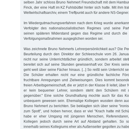
selben Jahr schloss Bruno Nehmert Freundschaft mit dem Hambu
Finck, der eine Haft im KZ Fuhlsbüttel hinter sich hatte. Mit ihm t
Weltwirtschaftsarchiv, einem Treffpunkt auch für andere NS-Gegner.
Im Wiedergutmachungsverfahren nach dem Krieg wurde anerkann
Verfolgter des nationalsozialistischen Regimes und seine Part
seinen späteren Widerstand gegen das Regime und durch die g
Verfolgungsmaßnahmen ausgeglichen worden sei.
Was zeichnete Bruno Nehmerts Lehrerpersönlichkeit aus? Die Per
Beurteilung durch den Direktor der Schleeschule vom 26. Janua
nicht nur seine Unterrichtsfächer gründlich, sondern arbeitet ste
bereitet sich auf seine Stunden gewissenhaft vor. Der Kreis sein
geht weit über seine Fächer hinaus. [...] So reißt sein Unterricht sein
Die Schüler erhalten nicht nur eine gründliche fachliche Fö
fruchtbare Anregungen und Zielweisungen. Dies kommt besonde
freien Arbeitsgemeinschaft, die er jetzt in der Klasse 8 leitet, über Ni
er kein bequemer Lehrer, sondern steht den Schülern mit 
gegenüber." Eine solche Grundhaltung mochte auch für das Ko
unbequem gewesen sein. Ehemalige Kollegen wussten denn auc
Bruno Nehmert zu berichten. Sie beklagten sich über seine "ironi
zum Spott", und hoben hervor, dass er viel "Krach hatte mit Schü
habe er eher Umgang mit jüngeren Menschen, Referendaren, g
Kollegen jedoch durch seine Art auf Abstand gehalten. So s
innerhalb seines Kollegiums eher als Außenseiter gegolten zu hab