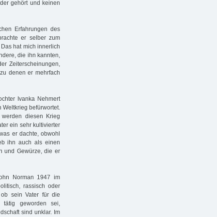
nder gehört und keinen
chen Erfahrungen des
 brachte er selber zum
Das hat mich innerlich
andere, die ihn kannten,
der Zeiterscheinungen,
, zu denen er mehrfach
tochter Ivanka Nehmert
 Weltkrieg befürwortet.
r werden diesen Krieg
r ein sehr kultivierter
 was er dachte, obwohl
ieb ihn auch als einen
n und Gewürze, die er
Sohn Norman 1947 im
litisch, rassisch oder
 ob sein Vater für die
tätig geworden sei,
schaft sind unklar. Im