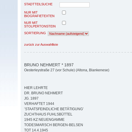
STADTTEILSUCHE
NUR MIT
BIOGRAFIETEXTEN
NUR MIT
STOLPERTONSTEIN
SORTIERUNG
zurück zur Auswahlliste
BRUNO NEHMERT * 1897
Oesterleystraße 27 (vor Schule) (Altona, Blankenese)
HIER LEHRTE
DR. BRUNO NEHMERT
JG. 1897
VERHAFTET 1944
’STAATSFEINDLICHE BETÄTIGUNG’
ZUCHTHAUS FUHLSBÜTTEL
1945 KZ NEUENGAMME
TODESMARSCH BERGEN-BELSEN
TOT 14.4.1945