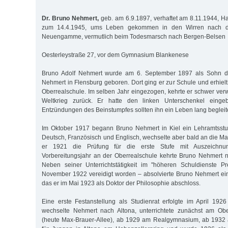
Dr. Bruno Nehmert,
geb. am 6.9.1897, verhaftet am 8.11.1944, H
zum 14.4.1945, ums Leben gekommen in den Wirren nach 
Neuengamme, vermutlich beim Todesmarsch nach Bergen-Belsen
Oesterleystraße 27, vor dem Gymnasium Blankenese
Bruno Adolf Nehmert wurde am 6. September 1897 als Sohn d
Nehmert in Flensburg geboren. Dort ging er zur Schule und erhiel
Oberrealschule. Im selben Jahr eingezogen, kehrte er schwer ve
Weltkrieg zurück. Er hatte den linken Unterschenkel eing
Entzündungen des Beinstumpfes sollten ihn ein Leben lang begleit
Im Oktober 1917 begann Bruno Nehmert in Kiel ein Lehramtsst
Deutsch, Französisch und Englisch, wechselte aber bald an die Ma
er 1921 die Prüfung für die erste Stufe mit Auszeichnu
Vorbereitungsjahr an der Oberrealschule kehrte Bruno Nehmert 
Neben seiner Unterrichtstätigkeit im "höheren Schuldienste 
November 1922 vereidigt worden – absolvierte Bruno Nehmert ei
das er im Mai 1923 als Doktor der Philosophie abschloss.
Eine erste Festanstellung als Studienrat erfolgte im April 19
wechselte Nehmert nach Altona, unterrichtete zunächst am Ob
(heute Max-Brauer-Allee), ab 1929 am Realgymnasium, ab 1932 