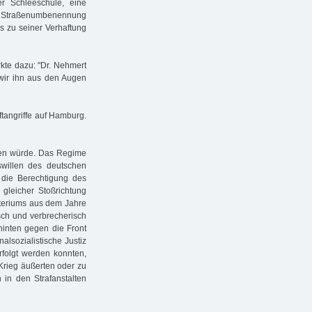
r Schleeschule, eine
er Straßenumbenennung
is zu seiner Verhaftung
kte dazu: "Dr. Nehmert
wir ihn aus den Augen
ftangriffe auf Hamburg.
eren würde. Das Regime
swillen des deutschen
 die Berechtigung des
 gleicher Stoßrichtung
isteriums aus dem Jahre
sch und verbrecherisch
 hinten gegen die Front
lsozialistische Justiz
folgt werden konnten,
 Krieg äußerten oder zu
in den Strafanstalten