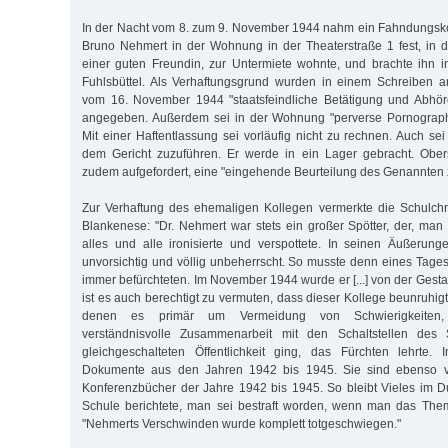
In der Nacht vom 8. zum 9. November 1944 nahm ein Fahndungs
Bruno Nehmert in der Wohnung in der Theaterstraße 1 fest, in d
einer guten Freundin, zur Untermiete wohnte, und brachte ihn i
Fuhlsbüttel. Als Verhaftungsgrund wurden in einem Schreiben a
vom 16. November 1944 "staatsfeindliche Betätigung und Abhö
angegeben. Außerdem sei in der Wohnung "perverse Pornograph
Mit einer Haftentlassung sei vorläufig nicht zu rechnen. Auch sei 
dem Gericht zuzuführen. Er werde in ein Lager gebracht. Obe
zudem aufgefordert, eine "eingehende Beurteilung des Genannten
Zur Verhaftung des ehemaligen Kollegen vermerkte die Schulc
Blankenese: "Dr. Nehmert war stets ein großer Spötter, der, man
alles und alle ironisierte und verspottete. In seinen Äußerun
unvorsichtig und völlig unbeherrscht. So musste denn eines Tag
immer befürchteten. Im November 1944 wurde er [...] von der Gestapo
ist es auch berechtigt zu vermuten, dass dieser Kollege beunruhigt
denen es primär um Vermeidung von Schwierigkeiten,
verständnisvolle Zusammenarbeit mit den Schaltstellen des
gleichgeschalteten Öffentlichkeit ging, das Fürchten lehrte. 
Dokumente aus den Jahren 1942 bis 1945. Sie sind ebenso 
Konferenzbücher der Jahre 1942 bis 1945. So bleibt Vieles im D
Schule berichtete, man sei bestraft worden, wenn man das Them
"Nehmerts Verschwinden wurde komplett totgeschwiegen."