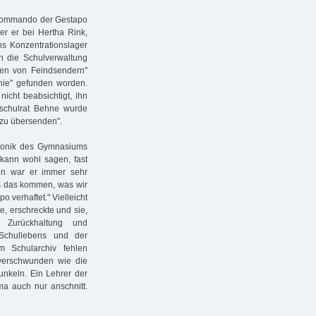
kommando der Gestapo
er er bei Hertha Rink,
ns Konzentrationslager
n die Schulverwaltung
ren von Feindsendern"
ie" gefunden worden.
nicht beabsichtigt, ihn
rschulrat Behne wurde
 zu übersenden".
hronik des Gymnasiums
 kann wohl sagen, fast
gen war er immer sehr
es das kommen, was wir
 verhaftet." Vielleicht
e, erschreckte und sie,
 Zurückhaltung und
 Schullebens und der
Im Schularchiv fehlen
verschwunden wie die
unkeln. Ein Lehrer der
a auch nur anschnitt.