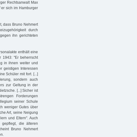
rger Rechtsanwalt Max
raf er sich im Hamburger
t, dass Bruno Nehmert
eizugehörigkeit durch
egen ihn gerichteten
sonalakte enthält eine
r 1943: "Er beherrscht
tig in ihnen weiter und
er geistigen Interessen
e Schüler mit fort. [...]
rderung, sondern auch
rs zur Geltung in der
etzsche. [...] Sicher ist
strengen Forderungen
llegium seiner Schule
h weniger Gutes über
sche Art, seine Neigung
lern und Eltern". Auch
epflegt, die älteren
cheint Bruno Nehmert
en.