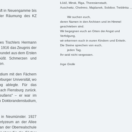
Łódź, Minsk, Riga, Theresienstadt,
Auschwitz, Chelmno, Majdanek, Sobibor, Treblinka ..
aft in Neuengamme bis
der Räumung des KZ
Wir suchen euch,
deren Namen in den Archiven und im Himmel
geschrieben sind.
Wir begegnen euch an Orten der Angst und
Verfolgung,
wir erkennen euch in euren Kindern und Enkeln.
es Tischlers Hermann
Die Steine sprechen von euch,
t 1916 das Zeugnis der
jeden Tag.
rwundet aus dem Ersten
Ihr seid nicht vergessen.
ebüßt. Schmerzen und
en.
Inge Grolle
udium mit den Fächern
rburger Universität, wo
ng ablegte. Für das
nach Flensburg zurück.
Preußens" – er war im
n Doktorandenstudium,
26 in Neumünster. 1927
erlyzeum an der Allee
an der Oberrealschule