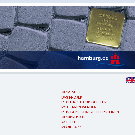
STARTSEITE
DAS PROJEKT
RECHERCHE UND QUELLEN
PATE / PATIN WERDEN
REINIGUNG VON STOLPERSTEINEN
STANDPUNKTE
AKTUELL
MOBILE APP