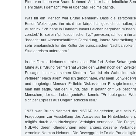
Einer von ihnen war Bruno Nehmert. Auch er hatte feindliche Se
Hehl daraus gemacht, wie er über das Regime dachte.
Was für ein Mensch war Bruno Nehmert? Dass die zerstöreris
Ersten Weltkrieges ihn nicht nur körperlich gezeichnet hatten,
Ausdruck: "Ich habe in Flandern immer Leichen begraben müssen. 
zerstört." Er sei ein "philosophischer Typ" gewesen, schildern ihn 
"bedacht auf wissenschaftliche Fortbildung, innere Verarbeitung 
sehr empfänglich für die Kultur der europäischen Nachbarvölker
Studienreisen unternahm."
In der Familie Nehmerts lebte dieses Bild fort. Seine Schwieger
führte aus: "Bruno Nehmert hat weder den Ersten noch den Zweiten
Er sagte immer zu seinen Kindern: ‚Das ist ein Wahnsinn, wi
verlieren.‘ Nach allem, was ich gehört habe, war mein Schwiegervate
und neugieriger Mensch. Er liebte Diskussionen. Er sagte immer,
man ihm sagte, halt den Mund, das ist gefährlich." Sie beschr
Menschen, der das Leben genießen konnte: "Er liebte guten Wei
sich per Express aus Ungarn schicken ließ."
1937 war Bruno Nehmert der NSDAP beigetreten, wie sein 
Fragebogen zur Ausstellung des Ausweises für Hinterbliebene po
religiös durch das Naziregime Verfolgter vermerkte. Die Frage,
NSDAP, deren Gliederungen oder angeschlossene Verbände 
verneinte Norman Nehmert. Die Beweggründe für die Parteimitglied