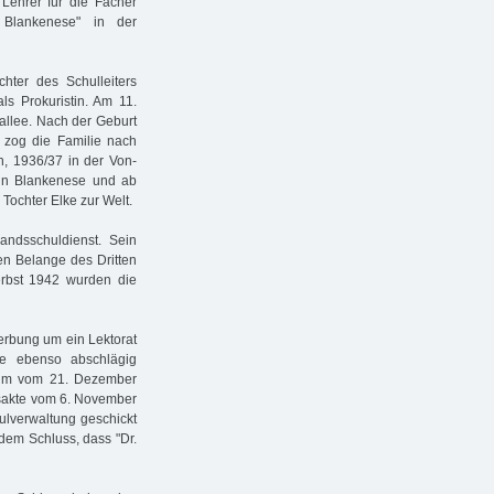
Lehrer für die Fächer
Blankenese" in der
hter des Schulleiters
als Prokuristin. Am 11.
allee. Nach der Geburt
 zog die Familie nach
n, 1936/37 in der Von-
in Blankenese und ab
Tochter Elke zur Welt.
ndsschuldienst. Sein
hen Belange des Dritten
erbst 1942 wurden die
erbung um ein Lektorat
e ebenso abschlägig
ium vom 21. Dezember
sakte vom 6. November
lverwaltung geschickt
dem Schluss, dass "Dr.