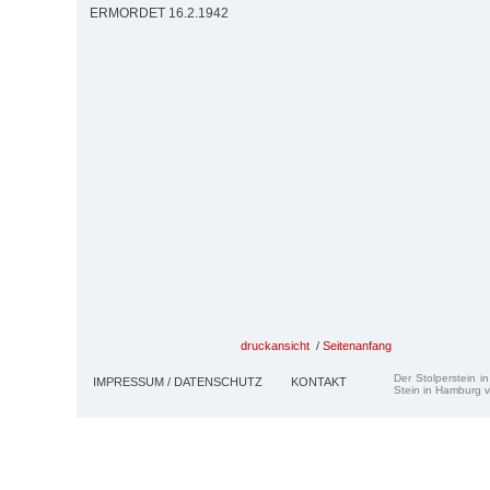
ERMORDET 16.2.1942
druckansicht
/
Seitenanfang
Der Stolperstein i
IMPRESSUM / DATENSCHUTZ
KONTAKT
Stein in Hamburg v