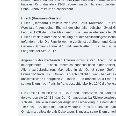
hatte ein Kind, das etwa 1948 geboren wurde. Näheres über die
Osna Birnbaum ist uns nicht bekannt.
Hirsch (Hermann) Ornstein
Hirsch (Hermann) Ornstein war von Beruf Kaufmann. Er 
(Westfalen). Aus seiner Ehe mit der ebenfalls jüdischen Gyttel 
Februar 1928 der Sohn Max hervor. Die Familie übersiedelte 
Hirsch Ornstein dort eine Anstellung bei der Schifffahrtsgesellsch
gefunden hatte. Die Familie wohnte zunächst bei Simon und Kaila-
General-Litzmann-Straße 47 und anschließend bis Januar z
Langenfelder Straße 117.
Angesichts des wachsenden Antisemitismus reisten Hirsch und se
im September 1932 nach Frankreich, zunächst noch in der Absicht,
Altona zurückzukehren. Max blieb in der Obhut seiner Großmu
Litzmann-Straße 47. Obwohl er schulpflichtig war, behielt s
antisemitischen Übergriffen zu Hause. 1935 brachte Kaila-Fradl 
seinen Eltern nach Paris. In Paris besuchte Max bis 1940 die Volks
Die Familie flüchtete im Juni 1940 in den unbesetzten Teil Frankr
dort wurden sie 1942 in das Dorf Champagnac La Riviere verwiesen
sich die Familie in ständiger Angst vor Entdeckung in einem klei
1945 bis 1949 lebte die Familie wieder in Paris und ließ sich dan
Ornstein arbeitete dort als Dekorateur. Er musste seine Eltern unter