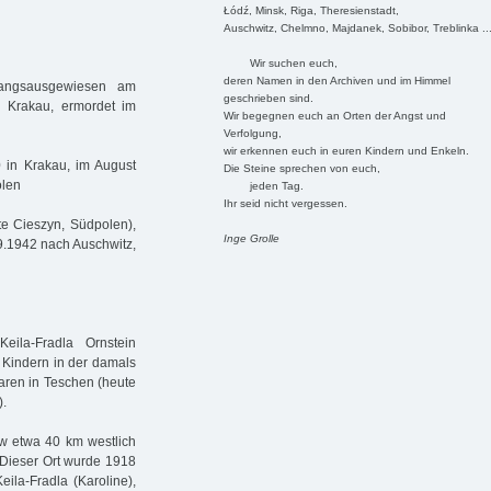
Łódź, Minsk, Riga, Theresienstadt,
Auschwitz, Chelmno, Majdanek, Sobibor, Treblinka ..
Wir suchen euch,
deren Namen in den Archiven und im Himmel
angsausgewiesen am
geschrieben sind.
n Krakau, ermordet im
Wir begegnen euch an Orten der Angst und
Verfolgung,
wir erkennen euch in euren Kindern und Enkeln.
 in Krakau, im August
Die Steine sprechen von euch,
olen
jeden Tag.
Ihr seid nicht vergessen.
e Cieszyn, Südpolen),
Inge Grolle
.9.1942 nach Auschwitz,
eila-Fradla Ornstein
f Kindern in der damals
waren in Teschen (heute
).
w etwa 40 km westlich
 Dieser Ort wurde 1918
ila-Fradla (Karoline),