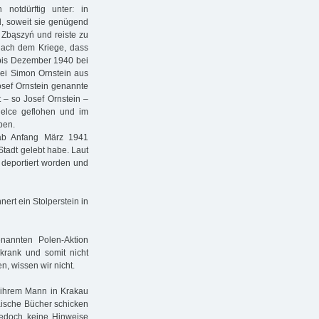
otdürftig unter: in
d, soweit sie genügend
 Zbąszyń und reiste zu
 nach dem Kriege, dass
bis Dezember 1940 bei
sei Simon Ornstein aus
Josef Ornstein genannte
t – so Josef Ornstein –
elce geflohen und im
ben.
 ab Anfang März 1941
Stadt gelebt habe. Laut
 deportiert worden und
nert ein Stolperstein in
nannten Polen-Aktion
krank und somit nicht
n, wissen wir nicht.
, ihrem Mann in Krakau
äische Bücher schicken
edoch keine Hinweise