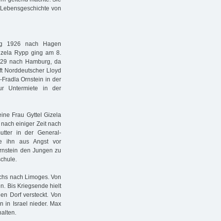
 Lebensgeschichte von
zog 1926 nach Hagen
Gizela Rypp ging am 8.
1929 nach Hamburg, da
aft Norddeutscher Lloyd
Fradla Ornstein in der
ur Untermiete in der
ine Frau Gyttel Gizela
 nach einiger Zeit nach
tter in der General-
ie ihn aus Angst vor
Ornstein den Jungen zu
schule.
eichs nach Limoges. Von
. Bis Kriegsende hielt
nen Dorf versteckt. Von
n in Israel nieder. Max
halten.