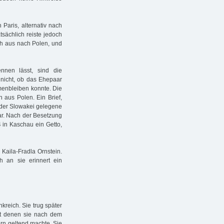
 Paris, alternativ nach
tsächlich reiste jedoch
ich aus nach Polen, und
nen lässt, sind die
 nicht, ob das Ehepaar
menbleiben konnte. Die
 aus Polen. Ein Brief,
n der Slowakei gelegene
r. Nach der Besetzung
 in Kaschau ein Getto,
Kaila-Fradla Ornstein.
h an sie erinnert ein
kreich. Sie trug später
it denen sie nach dem
ern geltend machte. Sie