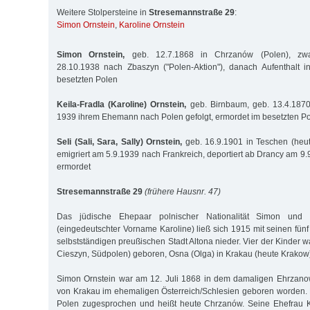
Weitere Stolpersteine in
Stresemannstraße 29
:
Simon Ornstein
,
Karoline Ornstein
Simon Ornstein,
geb. 12.7.1868 in Chrzanów (Polen), zw
28.10.1938 nach Zbaszyn ("Polen-Aktion"), danach Aufenthalt i
besetzten Polen
Keila-Fradla (Karoline) Ornstein,
geb. Birnbaum, geb. 13.4.1870
1939 ihrem Ehemann nach Polen gefolgt, ermordet im besetzten P
Seli (Sali, Sara, Sally) Ornstein,
geb. 16.9.1901 in Teschen (heut
emigriert am 5.9.1939 nach Frankreich, deportiert ab Drancy am 9
ermordet
Stresemannstraße 29
(frühere Hausnr. 47)
Das jüdische Ehepaar polnischer Nationalität Simon und K
(eingedeutschter Vorname Karoline) ließ sich 1915 mit seinen fün
selbstständigen preußischen Stadt Altona nieder. Vier der Kinder 
Cieszyn, Südpolen) geboren, Osna (Olga) in Krakau (heute Krakow
Simon Ornstein war am 12. Juli 1868 in dem damaligen Ehrzano
von Krakau im ehemaligen Österreich/Schlesien geboren worden.
Polen zugesprochen und heißt heute Chrzanów. Seine Ehefrau Ke