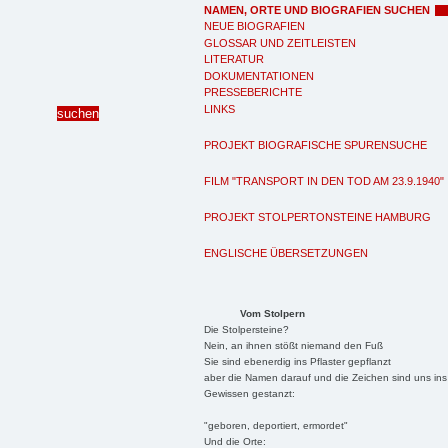
NAMEN, ORTE UND BIOGRAFIEN SUCHEN
NEUE BIOGRAFIEN
GLOSSAR UND ZEITLEISTEN
LITERATUR
DOKUMENTATIONEN
PRESSEBERICHTE
LINKS
PROJEKT BIOGRAFISCHE SPURENSUCHE
FILM "TRANSPORT IN DEN TOD AM 23.9.1940"
PROJEKT STOLPERTONSTEINE HAMBURG
ENGLISCHE ÜBERSETZUNGEN
Vom Stolpern
Die Stolpersteine?
Nein, an ihnen stößt niemand den Fuß
Sie sind ebenerdig ins Pflaster gepflanzt
aber die Namen darauf und die Zeichen sind uns ins
Gewissen gestanzt:
"geboren, deportiert, ermordet"
Und die Orte: