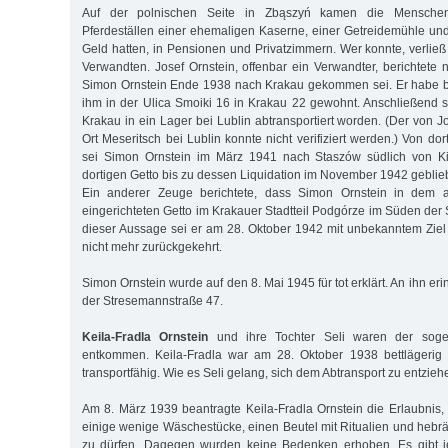
Auf der polnischen Seite in Zbąszyń kamen die Menschen n
Pferdeställen einer ehemaligen Kaserne, einer Getreidemühle un
Geld hatten, in Pensionen und Privatzimmern. Wer konnte, verließ
Verwandten. Josef Ornstein, offenbar ein Verwandter, berichtete
Simon Ornstein Ende 1938 nach Krakau gekommen sei. Er habe 
ihm in der Ulica Smoiki 16 in Krakau 22 gewohnt. Anschließend 
Krakau in ein Lager bei Lublin abtransportiert worden. (Der von 
Ort Meseritsch bei Lublin konnte nicht verifiziert werden.) Von dor
sei Simon Ornstein im März 1941 nach Staszów südlich von Ki
dortigen Getto bis zu dessen Liquidation im November 1942 geblie
Ein anderer Zeuge berichtete, dass Simon Ornstein in dem
eingerichteten Getto im Krakauer Stadtteil Podgórze im Süden der 
dieser Aussage sei er am 28. Oktober 1942 mit unbekanntem Ziel
nicht mehr zurückgekehrt.
Simon Ornstein wurde auf den 8. Mai 1945 für tot erklärt. An ihn erin
der Stresemannstraße 47.
Keila-Fradla Ornstein
und ihre Tochter Seli waren der soge
entkommen. Keila-Fradla war am 28. Oktober 1938 bettlägerig 
transportfähig. Wie es Seli gelang, sich dem Abtransport zu entziehe
Am 8. März 1939 beantragte Keila-Fradla Ornstein die Erlaubnis
einige wenige Wäschestücke, einen Beutel mit Ritualien und hebr
zu dürfen. Dagegen wurden keine Bedenken erhoben. Es gibt j