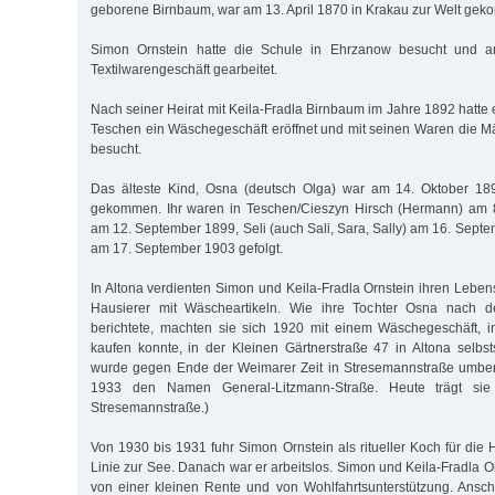
geborene Birnbaum, war am 13. April 1870 in Krakau zur Welt ge
Simon Ornstein hatte die Schule in Ehrzanow besucht und a
Textilwarengeschäft gearbeitet.
Nach seiner Heirat mit Keila-Fradla Birnbaum im Jahre 1892 hatte e
Teschen ein Wäschegeschäft eröffnet und mit seinen Waren die 
besucht.
Das älteste Kind, Osna (deutsch Olga) war am 14. Oktober 18
gekommen. Ihr waren in Teschen/Cieszyn Hirsch (Hermann) am 8
am 12. September 1899, Seli (auch Sali, Sara, Sally) am 16. Sep
am 17. September 1903 gefolgt.
In Altona verdienten Simon und Keila-Fradla Ornstein ihren Leben
Hausierer mit Wäscheartikeln. Wie ihre Tochter Osna nach d
berichtete, machten sie sich 1920 mit einem Wäschegeschäft,
kaufen konnte, in der Kleinen Gärtnerstraße 47 in Altona selbst
wurde gegen Ende der Weimarer Zeit in Stresemannstraße umben
1933 den Namen General-Litzmann-Straße. Heute trägt s
Stresemannstraße.)
Von 1930 bis 1931 fuhr Simon Ornstein als ritueller Koch für di
Linie zur See. Danach war er arbeitslos. Simon und Keila-Fradla O
von einer kleinen Rente und von Wohlfahrtsunterstützung. Ansc