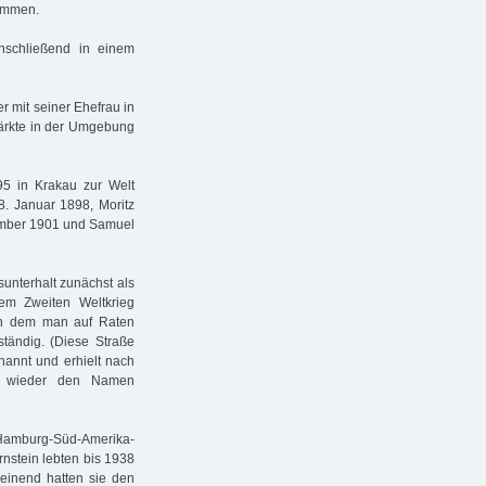
kommen.
nschließend in einem
r mit seiner Ehefrau in
Märkte in der Umgebung
95 in Krakau zur Welt
. Januar 1898, Moritz
tember 1901 und Samuel
sunterhalt zunächst als
em Zweiten Weltkrieg
 in dem man auf Raten
ständig. (Diese Straße
annt und erhielt nach
ie wieder den Namen
e Hamburg-Süd-Amerika-
rnstein lebten bis 1938
heinend hatten sie den