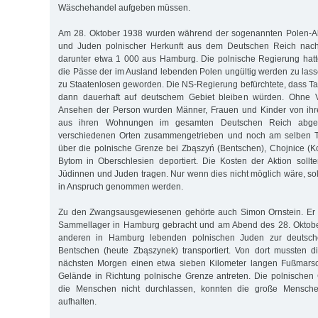
Wäschehandel aufgeben müssen.
Am 28. Oktober 1938 wurden während der sogenannten Polen-Ak
und Juden polnischer Herkunft aus dem Deutschen Reich nac
darunter etwa 1 000 aus Hamburg. Die polnische Regierung hatt
die Pässe der im Ausland lebenden Polen ungültig werden zu las
zu Staatenlosen geworden. Die NS-Regierung befürchtete, dass T
dann dauerhaft auf deutschem Gebiet bleiben würden. Ohne
Ansehen der Person wurden Männer, Frauen und Kinder von ihre
aus ihren Wohnungen im gesamten Deutschen Reich abgeh
verschiedenen Orten zusammengetrieben und noch am selben T
über die polnische Grenze bei Zbąszyń (Bentschen), Chojnice (
Bytom in Oberschlesien deportiert. Die Kosten der Aktion soll
Jüdinnen und Juden tragen. Nur wenn dies nicht möglich wäre, sol
in Anspruch genommen werden.
Zu den Zwangsausgewiesenen gehörte auch Simon Ornstein. Er 
Sammellager in Hamburg gebracht und am Abend des 28. Oktob
anderen in Hamburg lebenden polnischen Juden zur deutsch
Bentschen (heute Zbąszynek) transportiert. Von dort mussten
nächsten Morgen einen etwa sieben Kilometer langen Fußmar
Gelände in Richtung polnische Grenze antreten. Die polnischen
die Menschen nicht durchlassen, konnten die große Mensch
aufhalten.