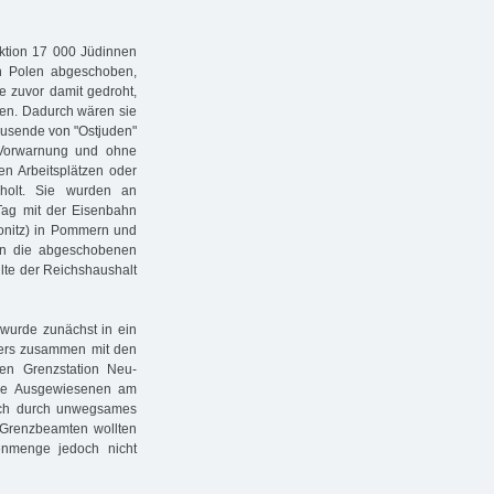
tion 17 000 Jüdinnen
h Polen abgeschoben,
e zuvor damit gedroht,
sen. Dadurch wären sie
ausende von "Ostjuden"
 Vorwarnung und ohne
n Arbeitsplätzen oder
olt. Sie wurden an
ag mit der Eisenbahn
Konitz) in Pommern und
ten die abgeschobenen
lte der Reichshaushalt
wurde zunächst in ein
ers zusammen mit den
en Grenzstation Neu-
 die Ausgewiesenen am
sch durch unwegsames
 Grenzbeamten wollten
enmenge jedoch nicht