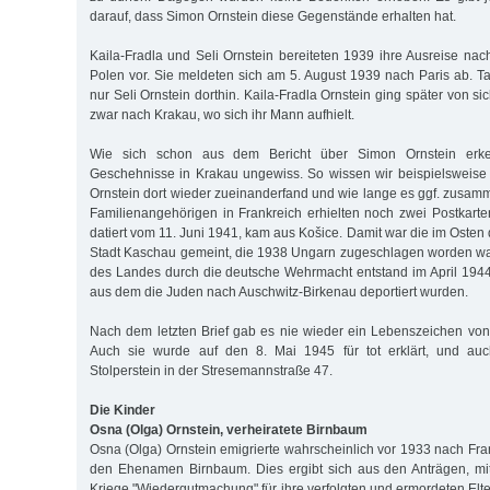
darauf, dass Simon Ornstein diese Gegenstände erhalten hat.
Kaila-Fradla und Seli Ornstein bereiteten 1939 ihre Ausreise nach
Polen vor. Sie meldeten sich am 5. August 1939 nach Paris ab. Ta
nur Seli Ornstein dorthin. Kaila-Fradla Ornstein ging später von s
zwar nach Krakau, wo sich ihr Mann aufhielt.
Wie sich schon aus dem Bericht über Simon Ornstein erken
Geschehnisse in Krakau ungewiss. So wissen wir beispielsweise
Ornstein dort wieder zueinanderfand und wie lange es ggf. zusam
Familienangehörigen in Frankreich erhielten noch zwei Postkarten
datiert vom 11. Juni 1941, kam aus Košice. Damit war die im Oste
Stadt Kaschau gemeint, die 1938 Ungarn zugeschlagen worden wa
des Landes durch die deutsche Wehrmacht entstand im April 1944
aus dem die Juden nach Auschwitz-Birkenau deportiert wurden.
Nach dem letzten Brief gab es nie wieder ein Lebenszeichen von 
Auch sie wurde auf den 8. Mai 1945 für tot erklärt, und auc
Stolperstein in der Stresemannstraße 47.
Die Kinder
Osna (Olga) Ornstein, verheiratete Birnbaum
Osna (Olga) Ornstein emigrierte wahrscheinlich vor 1933 nach Fran
den Ehenamen Birnbaum. Dies ergibt sich aus den Anträgen, m
Kriege "Wiedergutmachung" für ihre verfolgten und ermordeten Elt