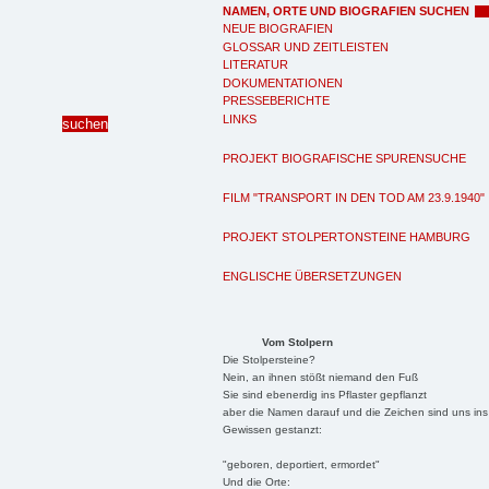
NAMEN, ORTE UND BIOGRAFIEN SUCHEN
NEUE BIOGRAFIEN
GLOSSAR UND ZEITLEISTEN
LITERATUR
DOKUMENTATIONEN
PRESSEBERICHTE
LINKS
PROJEKT BIOGRAFISCHE SPURENSUCHE
FILM "TRANSPORT IN DEN TOD AM 23.9.1940"
PROJEKT STOLPERTONSTEINE HAMBURG
ENGLISCHE ÜBERSETZUNGEN
Vom Stolpern
Die Stolpersteine?
Nein, an ihnen stößt niemand den Fuß
Sie sind ebenerdig ins Pflaster gepflanzt
aber die Namen darauf und die Zeichen sind uns ins
Gewissen gestanzt:
"geboren, deportiert, ermordet"
Und die Orte: