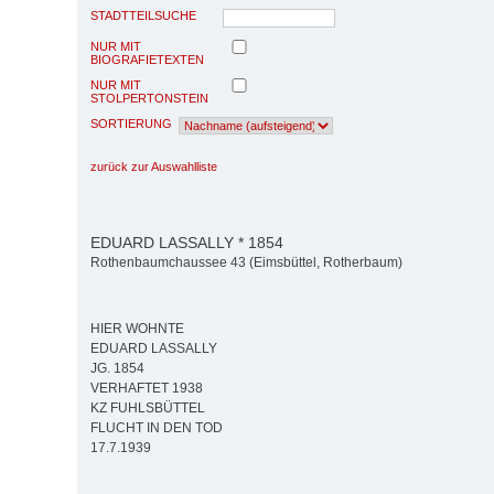
STADTTEILSUCHE
NUR MIT
BIOGRAFIETEXTEN
NUR MIT
STOLPERTONSTEIN
SORTIERUNG
zurück zur Auswahlliste
EDUARD LASSALLY * 1854
Rothenbaumchaussee 43 (Eimsbüttel, Rotherbaum)
HIER WOHNTE
EDUARD LASSALLY
JG. 1854
VERHAFTET 1938
KZ FUHLSBÜTTEL
FLUCHT IN DEN TOD
17.7.1939