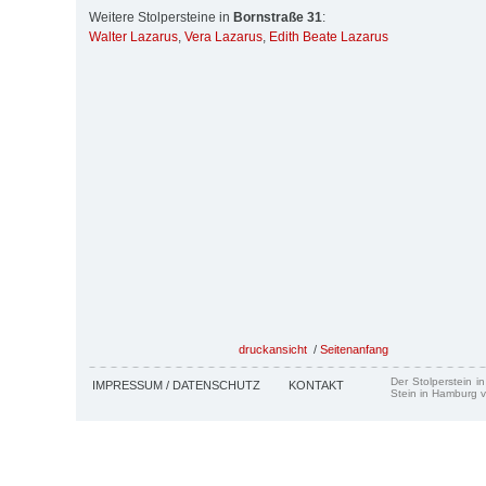
Weitere Stolpersteine in
Bornstraße 31
:
Walter Lazarus
,
Vera Lazarus
,
Edith Beate Lazarus
druckansicht
/
Seitenanfang
Der Stolperstein i
IMPRESSUM / DATENSCHUTZ
KONTAKT
Stein in Hamburg v