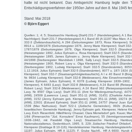
hatte ist nicht bekannt. Das Amtsgericht Hamburg legte den T
Entschädigungsverfahren der 1950er-Jahre auf den 8. Mai 1945 fes
Stand: Mai 2018
© Björn Eggert
Quellen: 1; 4; 5; Staatsarchiv Hamburg (StaH) 231-7 (Handelsregister), A 1 B
Nachfolger); StaH 231-7 (Handelsregister) A 1 Band 46 (A 11197 Max Marx; A 1
332-3 (Zivilstandsaufsicht), A 294 (Geburtsregister 1873, Rosa Klemperer); 
8914 u. 1189/1876 (Geburtsregister 1876, Jenny Marie Klemperer); StaH 332
1787/1879 (Geburtsregister 1879, Olga Klemperer); StaH 332-5 (Standes
(Heiratsregister 1892, Julius Ephraim u. Rosa Klemperer); StaH 332-5 (Stand
(Heiratsregister 1895, James Ephraim u. Jenny Marie Klemperer); StaH 332-
44/1898 (Sterberegister Wandsbek I 1898, Sally Levy); StaH 332-5 (Stande
(Heiratsregister 1900, Robert Lavy u. Olga Klemperer); StaH 332-5 (Stande
(Sterberegister 1902, Ludwig Klemperer); StaH 332-5 (Standesämter), 8053 
1.12.1918, Julius Ephraim); StaH 332-5 (Standesämter), 8077 u. 187/ 1924 (S
Klemperer); StaH 332-7 (Staatsangehörigkeitsaufsicht), A I e 40 Band 9 (Bür
Nr. 9834 Ludwig Klemperer); StaH 332-8 (Meldewesen), Alte Einwohnermeld
(James Ephraim, Julius Ephraim), K 6378 (Ludwig Klemperer 1839–1902,
Klemperer), K 6493 (Lavy); StaH 332-8 (Meldewesen), A 24 Band 88 (Reisepa
Robert Lavy); StaH 332-8 (Meldewesen), A 24 Band 362 (Reisepassprotokoll
Lavy, Nr. 8597 Olga Lavy); StaH 351-11 (Amt für Wiedergutmachung), 4470
(AfW), 24509 (Lawrence Lavy); StaH 351-11 (AfW), 31451 (Charlotte Ashe
(AfW), 3152 (Jenny Ephraim geb. Klemperer); StaH 351-11 (AfW), 19274 (K
(AfW), 22631 (Eduard Ephraim); StaH 351-11 (AfW), 24757 (Hans/ Juan Eph
1539 (Max Nathusius); StaH 522-1 (Jüdische Gemeinden), 992b (Kultuss
Israelitischen Gemeinde Hamburg), Jenny Ephraim geb. Klemperer, Helene Kl
Lavy, Erich Riesenfeld, Hillel/Henry Chassel, Clara Memelsdorf geb. Kauer, Ma
1/84 (Firmenarchiv "Jüd. Konsulent" Ernst Kaufmann), 55 (Vermögensverwal
1938–1942, mit Passbild Olga Lavy); Staatsarchiv Hamburg, Hambur
Nationalsozialismus, Gedenkbuch, 1995, S. 229; Jüdischer Friedhof Ohlsdorf,
Klemperer (Grablage B 10-116); Handelskammer Hamburg, Handelsregisterinfo
11197; Julius Ephraim, HR A 11225; F. Grube Nachfl., HR A 6600; Hundt 