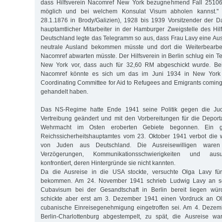
dass Hilfsverein Nacomref New York bezugnehmend Fall 25106 
möglich und bei welchem Konsulat Visum abholen kannst." 
28.1.1876 in Brody/Galizien), 1928 bis 1939 Vorsitzender der
hauptamtlicher Mitarbeiter in der Hamburger Zweigstelle des Hil
Deutschland legte das Telegramm so aus, dass Frau Lavy eine A
neutrale Ausland bekommen müsste und dort die Weiterbearbei
Nacomref abwarten müsste. Der Hilfsverein in Berlin schlug ein
New York vor, dass auch für 32,60 RM abgeschickt wurde. Bei 
Nacomref könnte es sich um das im Juni 1934 in New York 
Coordinating Committee for Aid to Refugees and Emigrants comi
gehandelt haben.
Das NS-Regime hatte Ende 1941 seine Politik gegen die Ju
Vertreibung geändert und mit den Vorbereitungen für die Deport
Wehrmacht im Osten eroberten Gebiete begonnen. Ein g
Reichssicherheitshauptamtes vom 23. Oktober 1941 verbot die
von Juden aus Deutschland. Die Ausreisewilligen waren
Verzögerungen, Kommunikationsschwierigkeiten und ausu
konfrontiert, deren Hintergründe sie nicht kannten.
Da die Ausreise in die USA stockte, versuchte Olga Lavy f
bekommen. Am 24. November 1941 schrieb Ludwig Lavy an se
Cubavisum bei der Gesandtschaft in Berlin bereit liegen wür
schickte aber erst am 3. Dezember 1941 einen Vordruck an Ol
cubanische Einreisegenehmigung eingetroffen sei. Am 4. Dezemb
Berlin-Charlottenburg abgestempelt, zu spät, die Ausreise w