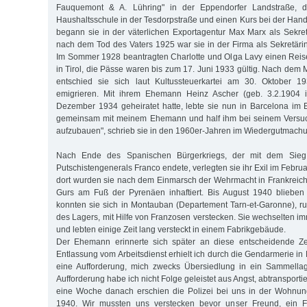
Fauquemont & A. Lühring" in der Eppendorfer Landstraße, 
Haushaltsschule in der Tesdorpstraße und einen Kurs bei der Han
begann sie in der väterlichen Exportagentur Max Marx als Sekret
nach dem Tod des Vaters 1925 war sie in der Firma als Sekretärin 
Im Sommer 1928 beantragten Charlotte und Olga Lavy einen Reis
in Tirol, die Pässe waren bis zum 17. Juni 1933 gültig. Nach dem
entschied sie sich laut Kultussteuerkartei am 30. Oktober 
emigrieren. Mit ihrem Ehemann Heinz Ascher (geb. 3.2.1904 i
Dezember 1934 geheiratet hatte, lebte sie nun in Barcelona im Ex
gemeinsam mit meinem Ehemann und half ihm bei seinem Versuc
aufzubauen", schrieb sie in den 1960er-Jahren im Wiedergutmach
Nach Ende des Spanischen Bürgerkriegs, der mit dem Sieg 
Putschistengenerals Franco endete, verlegten sie ihr Exil im Febru
dort wurden sie nach dem Einmarsch der Wehrmacht in Frankreic
Gurs am Fuß der Pyrenäen inhaftiert. Bis August 1940 blieben
konnten sie sich in Montauban (Departement Tarn-et-Garonne), r
des Lagers, mit Hilfe von Franzosen verstecken. Sie wechselten im
und lebten einige Zeit lang versteckt in einem Fabrikgebäude.
Der Ehemann erinnerte sich später an diese entscheidende Ze
Entlassung vom Arbeitsdienst erhielt ich durch die Gendarmerie i
eine Aufforderung, mich zwecks Übersiedlung in ein Sammella
Aufforderung habe ich nicht Folge geleistet aus Angst, abtransporti
eine Woche danach erschien die Polizei bei uns in der Wohnun
1940. Wir mussten uns verstecken bevor unser Freund, ein F