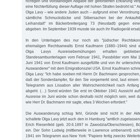
richtigen und vollständigen Abgabe der geforderten Erklärung verp
eine Nichterfüllung dieser Auflage mit hohen Strafen bedroht ist."
Olga Lavy – wie andere Juden auch – aufgrund einer Verordnung
sämtliche Schmuckstücke und Silbersachen bei der Ankaufstel
Leihanstalt" im Bäckerbreitergang 73 (Neustadt) gegen ein
abgeben. Im September 1939 musste sie auch ihr Radiogerät ersat
In den Unterlagen des nur noch als "jüdischer Rechtskons
ehemaligen Rechtsanwalts Ernst Kaufmann (1880–1944) sind 
Olga Lavys Ausreisebemühungen erhalten gebliebe
Standesamtsunterlagen vom Februar 1941, Passbilder vom Mai 
Juni 1941 von Ernst Kaufmann ausgefüllte und von ihr unterschr
Auswanderer" mit dem Emigrationsziel USA. Ernst Kaufmann schri
Olga Lavy: "Ich habe soeben mit Herrn Dr. Bachmann gesprochen, 
daß der Sonderdampfer, für den Sie vorgemerkt sind, laut einem
Telegramm aus Lissabon aller Wahrscheinlichkeit nach Anfang
abgeht. (…) Sonst würden Sie erst im Oktober 1941 Aussicht au
Ausreise im Juni würde schon deshalb nicht möglich sein, weil d
wie Herr Dr. Bachmann mir sagte, etwa 3 Wochen erfordert."
Die Auswanderung schlug fehl, Gründe sind nicht in der Akte
schaltete Olga Lavy jetzt auch den in Hamburg "amtlich zugelasse
Erich Riesenfeld (geb. 20.6.1897 in Zawodzia/Oberschlesien), B
ein. Der Sohn Ludwig (mittlerweile in Lawrence umbenannt) sch
1941 ein Telegramm aus New York: "Papiere fertig zwecks Weiterbe