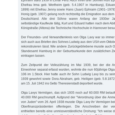
Ephraim starb 1959 in Lima/ Peru. Auch ihren drei Söhnen Kurt E
Ehefrau Irma geb. Wertheim (geb. 5.4.1907 in Hamburg), Eduar
1899) mit Ehefrau Jenny sowie Hans (Juan) Ephraim (1901–1978)
Honig (geb. 1907) gelang noch rechtzeitig die Emigration aus dem 
Deutschland. Alle drei Söhne waren Anfang der 1930er J
selbständige Kaufleute tätig, Kurt und Eduard hatten nach dem A
Königstraße (Altona) die Technische Hochschule in Hannover besu
Der Freundes- und Verwandtenkreis von Olga Lavy war so immer 
sich auch aus Briefen des Sohnes Ludwig aus den USA vom Okto
rekonstruieren lässt. Wie andere Zurückgebliebene musste auch O
Standesamt Hamburg in der Geburtsurkunde den zusätzlichen Z
eintragen lassen.
Zum Zeitpunkt der Volkszählung im Mai 1939, bei der die A
Einwohner separat erfasst wurden, wohnte die nun 60jährige Olga
106 im 1.Stock. Hier hatte auch ihr Sohn Ludwig Lavy bis zu sei
1939 gewohnt sowie Dora Abraham, geb. Heiligen (geb. 5.8.1872
am 15. Juli 1942 ins Getto Theresienstadt deportiert wurde.
Olga Lavys Vermögen, das sich 1935 noch auf 60.000 RM belaufe
40.000 RM geschrumpft. Aufgrund der "Verordnung über die An
von Juden" vom 26. April 1938 musste Olga Lavy ihr Vermögen bei
Oberfinanzpräsidenten offenlegen. Die Anschreiben der ve
enthielten bereits eine unmissverständliche Drohung: "Ich weise d