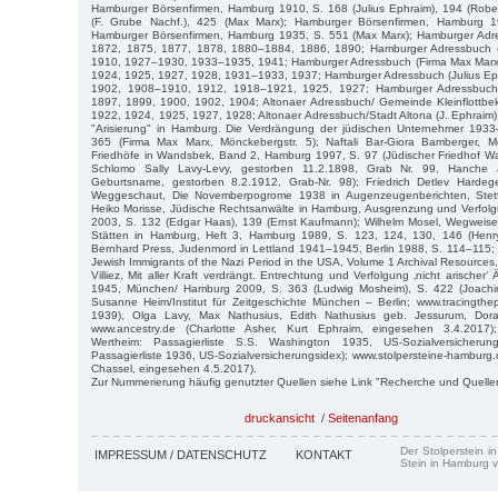
Hamburger Börsenfirmen, Hamburg 1910, S. 168 (Julius Ephraim), 194 (Rober
(F. Grube Nachf.), 425 (Max Marx); Hamburger Börsenfirmen, Hamburg 
Hamburger Börsenfirmen, Hamburg 1935, S. 551 (Max Marx); Hamburger Adr
1872, 1875, 1877, 1878, 1880–1884, 1886, 1890; Hamburger Adressbuch 
1910, 1927–1930, 1933–1935, 1941; Hamburger Adressbuch (Firma Max Marx
1924, 1925, 1927, 1928, 1931–1933, 1937; Hamburger Adressbuch (Julius E
1902, 1908–1910, 1912, 1918–1921, 1925, 1927; Hamburger Adressbuch
1897, 1899, 1900, 1902, 1904; Altonaer Adressbuch/ Gemeinde Kleinflottbek
1922, 1924, 1925, 1927, 1928; Altonaer Adressbuch/Stadt Altona (J. Ephraim
"Arisierung" in Hamburg. Die Verdrängung der jüdischen Unternehmer 193
365 (Firma Max Marx, Mönckebergstr. 5); Naftali Bar-Giora Bamberger, M
Friedhöfe in Wandsbek, Band 2, Hamburg 1997, S. 97 (Jüdischer Friedhof Wa
Schlomo Sally Lavy-Levy, gestorben 11.2.1898, Grab Nr. 99, Hanche 
Geburtsname, gestorben 8.2.1912, Grab-Nr. 98); Friedrich Detlev Hardeg
Weggeschaut, Die Novemberpogrome 1938 in Augenzeugenberichten, Stetti
Heiko Morisse, Jüdische Rechtsanwälte in Hamburg, Ausgrenzung und Verfol
2003, S. 132 (Edgar Haas), 139 (Ernst Kaufmann); Wilhelm Mosel, Wegweise
Stätten in Hamburg, Heft 3, Hamburg 1989, S. 123, 124, 130, 146 (Henry
Bernhard Press, Judenmord in Lettland 1941–1945, Berlin 1988, S. 114–115; He
Jewish Immigrants of the Nazi Period in the USA, Volume 1 Archival Resources
Villiez, Mit aller Kraft verdrängt. Entrechtung und Verfolgung ‚nicht arischer
1945, München/ Hamburg 2009, S. 363 (Ludwig Mosheim), S. 422 (Joachim 
Susanne Heim/Institut für Zeitgeschichte München – Berlin; www.tracingthe
1939), Olga Lavy, Max Nathusius, Edith Nathusius geb. Jessurum, Dor
www.ancestry.de (Charlotte Asher, Kurt Ephraim, eingesehen 3.4.2017);
Wertheim: Passagierliste S.S. Washington 1935, US-Sozialversicherun
Passagierliste 1936, US-Sozialversicherungsidex); www.stolpersteine-hamburg.
Chassel, eingesehen 4.5.2017).
Zur Nummerierung häufig genutzter Quellen siehe Link "Recherche und Quelle
druckansicht
/
Seitenanfang
Der Stolperstein i
IMPRESSUM / DATENSCHUTZ
KONTAKT
Stein in Hamburg v