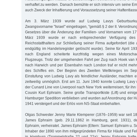
verhaftet zu werden. Danach bemühte er sich intensiv um seine Emi
auch Zweck der Inhaftierung und Voraussetzung seiner Haftentlas
Am 3. März 1939 wurde auf Ludwig Lavys Geburtsurkun
Zwangsvorname "Israel" eingetragen, "gemäß § 2 der II. Verordnun
Gesetzes über die Änderung der Familien- und Vornamen vom 17.
März 1939 wurde er nach entsprechender Verfügung de
Reichsstatthalters zur Schließung seiner Firma aufgefordert (d
endgültig im Handelsregister gelöscht wurde). Seine für April 19
nach England scheiterte kurzfristig wegen eines Motorsch
Flugzeugs. Trotz der umgehenden Fahrt per Zug nach Hoek van H
nach Harwich und per Eisenbahn nach London traf er nicht mehr r
des Schiffes ein. Der Beginn des Zweiten Weltkrieges im Se
Einstufung von Ludwig Lavy als feindlicher Ausländer, machten e
zeitweilig unmöglich. Erst am 11. Juni 1940 konnte Ludwig Lavy m
der Cunard Line von Liverpool nach New York weiterreisen; für ihn
Cousin Kurt Ephraim. Seine große Transportkiste (Lift) und einig
Hamburger Spedition verblieben und wurden auf Anordnung der H
1941 versteigert und der Erlös vom NS-Staat einbehalten.
Olgas Schwester Jenny Marie Klemperer (1876–1959) war seit 
James Ephraim (geb. 29.11.1862 in Hamburg, gest. 1931), d
Ephraim, verheiratet. James Ephraim (Eltern: Samuel Ephraim u. S
Inhaber der 1890 von ihm mitgegründeten Firma für Häute und Fel
in Hamburg (Trommelstraße 22 und 22a); Jenny Ephraim hatte