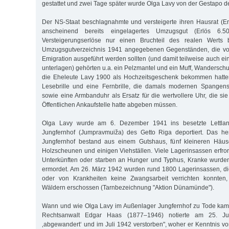
gestattet und zwei Tage später wurde Olga Lavy von der Gestapo de
Der NS-Staat beschlagnahmte und versteigerte ihren Hausrat (E
anscheinend bereits eingelagertes Umzugsgut (Erlös 6.
Versteigerungserlöse nur einen Bruchteil des realen Werts
Umzugsgutverzeichnis 1941 angegebenen Gegenständen, die von
Emigration ausgeführt werden sollten (und damit teilweise auch ei
unterlagen) gehörten u.a. ein Pelzmantel und ein Muff, Wandersch
die Eheleute Lavy 1900 als Hochzeitsgeschenk bekommen hatte
Lesebrille und eine Fernbrille, die damals modernen Spangen
sowie eine Armbanduhr als Ersatz für die wertvollere Uhr, die si
Öffentlichen Ankaufstelle hatte abgeben müssen.
Olga Lavy wurde am 6. Dezember 1941 ins besetzte Lettlan
Jungfernhof (Jumpravmuiža) des Getto Riga deportiert. Das h
Jungfernhof bestand aus einem Gutshaus, fünf kleineren Häus
Holzscheunen und einigen Viehställen. Viele Lagerinsassen erfro
Unterkünften oder starben an Hunger und Typhus, Kranke wurde
ermordet. Am 26. März 1942 wurden rund 1800 Lagerinsassen, die
oder von Krankheiten keine Zwangsarbeit verrichten konnten
Wäldern erschossen (Tarnbezeichnung "Aktion Dünamünde").
Wann und wie Olga Lavy im Außenlager Jungfernhof zu Tode kam i
Rechtsanwalt Edgar Haas (1877–1946) notierte am 25. J
‚abgewandert‘ und im Juli 1942 verstorben", woher er Kenntnis 