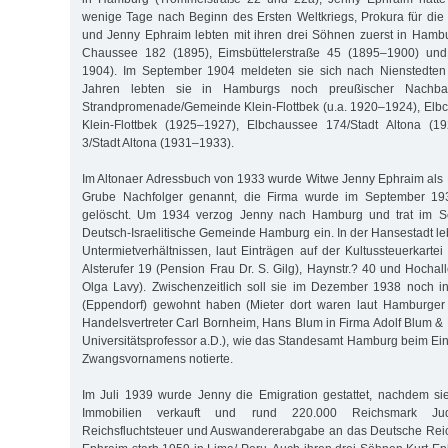
wenige Tage nach Beginn des Ersten Weltkriegs, Prokura für die
und Jenny Ephraim lebten mit ihren drei Söhnen zuerst in Hambu
Chaussee 182 (1895), Eimsbüttelerstraße 45 (1895–1900) und
1904). Im September 1904 meldeten sie sich nach Nienstedten
Jahren lebten sie in Hamburgs noch preußischer Nachbar
Strandpromenade/Gemeinde Klein-Flottbek (u.a. 1920–1924), El
Klein-Flottbek (1925–1927), Elbchaussee 174/Stadt Altona (1
3/Stadt Altona (1931–1933).
Im Altonaer Adressbuch von 1933 wurde Witwe Jenny Ephraim als 
Grube Nachfolger genannt, die Firma wurde im September 193
gelöscht. Um 1934 verzog Jenny nach Hamburg und trat im S
Deutsch-Israelitische Gemeinde Hamburg ein. In der Hansestadt le
Untermietverhältnissen, laut Einträgen auf der Kultussteuerkarte
Alsterufer 19 (Pension Frau Dr. S. Gilg), Haynstr.? 40 und Hochal
Olga Lavy). Zwischenzeitlich soll sie im Dezember 1938 noch i
(Eppendorf) gewohnt haben (Mieter dort waren laut Hamburger
Handelsvertreter Carl Bornheim, Hans Blum in Firma Adolf Blum &
Universitätsprofessor a.D.), wie das Standesamt Hamburg beim Ein
Zwangsvornamens notierte.
Im Juli 1939 wurde Jenny die Emigration gestattet, nachdem si
Immobilien verkauft und rund 220.000 Reichsmark Jud
Reichsfluchtsteuer und Auswandererabgabe an das Deutsche Reic