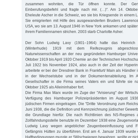
zusammen wohnten, die Tür öffnen konnte. Der Gen
Einberufungsbefehl und fragte nach mir. (…)". Am 14. Oktobe
Eheleute Ascher in die Schweiz, wo sie bis Kriegsende in einem L
Sie emigrierten mit Hilfe des ausgewanderten Bruders Lawrence
USA, wo sie am 13. August 1946 in New York ankamen und später
ihrem Familiennamen strichen. 2003 starb Charlotte Asher.
Der Sohn Ludwig Lavy (1901–1964) hatte das Heinrich H
(Winterhude) 1919 mit dem Reifezeugnis abgeschlos
Naturwissenschaften an der neu gegründeten Hamburger Univer
Oktober 1919 bis April 1920 Chemie an der Technischen Hochschul
Juli 1922 bis November 1924, also auch in der Zeit der Hyperinf
arbeitete er bei der Dresdner Bank in Frankfurt/ Main als Händler 
in der Wechselstube und in der Dokumentenabteilung. Im Ap
Gesellschafter in die Firma seines Vaters ein und führte sie
Oktober 1925 als Alleininhaber fort.
Die Firma Max Marx wurde im Zuge der "Arisierung" der Wirtsch
Verfügung des Hamburger Polizeipräsidenten im August 1938
jüdischen Firmen eingetragen. Die "Dritte Verordnung zum Reich
Juni 1938, die die Definition und Kennzeichnung jüdischer Gewerbe
die Grundlage hierfür. Die nach Richtlinien des NS-Regimes 
Zollfahndungsstelle benutzte im Dezember 1938 eine Zeugenvorl
Ludwig Lavy wegen angeblicher Zeugenbeeinflussung und Fl
Gefängnis Hütten zu überführen. Erst am 4. Januar 1939 wurde 
Haftbedingungen musste er Stillschwiegen bewahren, wollte er nic