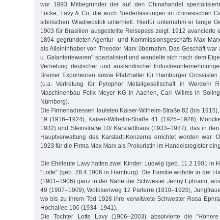
war 1893 Mitbegründer der auf den Chinahandel spezialisiert
Fricke, Lavy & Co, die auch Niederlassungen im chinesischen C
sibirischen Wladiwostok unterhielt. Hierfür unternahm er lange G
1903 für Brasilien ausgestellte Reisepass zeigt. 1912 avancierte
1894 gegründeten Agentur- und Kommissionsgeschäfts Max Marx,
als Alleininhaber von Theodor Marx übernahm. Das Geschäft war a
u. Galanteriewaren" spezialisiert und wandelte sich nach dem Eig
Vertretung deutscher und ausländischer Industrieunternehmun
Bremer Exporteuren sowie Platzhalter für Hamburger Grossisten
(u.a. Vertretung für Pyrophor Metallgesellschaft in Werden/ 
Maschinenbau Felix Meyer KG in Aachen, Carl Willms in Soling
Nürnberg).
Die Firmenadressen lauteten Kaiser-Wilhelm-Straße 82 (bis 1915),
19 (1916–1924), Kaiser-Wilhelm-Straße 41 (1925–1926), Mönck
1932) und Steinstraße 10/ Karstadthaus (1933–1937), das in den
Hauptverwaltung des Karstadt-Konzerns errichtet worden war. 
1923 für die Firma Max Marx als Prokuristin im Handelsregister ein
Die Eheleute Lavy hatten zwei Kinder: Ludwig (geb. 11.2.1901 in 
"Lotte" (geb. 28.4.1906 in Hamburg). Die Familie wohnte in der Ha
(1901–1906) ganz in der Nähe der Schwester Jenny Ephraim, ans
49 (1907–1909), Woldsenweg 12 Parterre (1910–1928), Jungfraue
wo bis zu ihrem Tod 1928 ihre verwitwete Schwester Rosa Ephra
Hochallee 106 (1934–1941).
Die Tochter Lotte Lavy (1906–2003) absolvierte die "Höhere