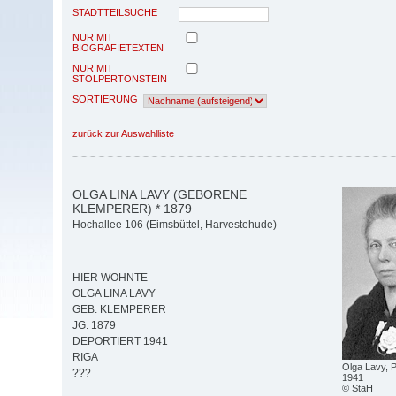
STADTTEILSUCHE
NUR MIT
BIOGRAFIETEXTEN
NUR MIT
STOLPERTONSTEIN
SORTIERUNG
zurück zur Auswahlliste
OLGA LINA LAVY (GEBORENE
KLEMPERER) * 1879
Hochallee 106 (Eimsbüttel, Harvestehude)
HIER WOHNTE
OLGA LINA LAVY
GEB. KLEMPERER
JG. 1879
DEPORTIERT 1941
RIGA
Olga Lavy, P
???
1941
© StaH