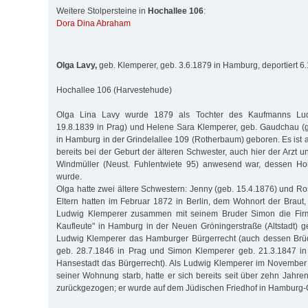
Weitere Stolpersteine in
Hochallee 106
:
Dora Dina Abraham
Olga Lavy,
geb. Klemperer, geb. 3.6.1879 in Hamburg, deportiert 6
Hochallee 106 (Harvestehude)
Olga Lina Lavy wurde 1879 als Tochter des Kaufmanns Lud
19.8.1839 in Prag) und Helene Sara Klemperer, geb. Gaudchau (ge
in Hamburg in der Grindelallee 109 (Rotherbaum) geboren. Es ist
bereits bei der Geburt der älteren Schwester, auch hier der Arzt 
Windmüller (Neust. Fuhlentwiete 95) anwesend war, dessen Hon
wurde.
Olga hatte zwei ältere Schwestern: Jenny (geb. 15.4.1876) und Ro
Eltern hatten im Februar 1872 in Berlin, dem Wohnort der Braut, 
Ludwig Klemperer zusammen mit seinem Bruder Simon die Firm
Kaufleute" in Hamburg in der Neuen Gröningerstraße (Altstadt) 
Ludwig Klemperer das Hamburger Bürgerrecht (auch dessen Brü
geb. 28.7.1846 in Prag und Simon Klemperer geb. 21.3.1847 in 
Hansestadt das Bürgerrecht). Als Ludwig Klemperer im November
seiner Wohnung starb, hatte er sich bereits seit über zehn Jahr
zurückgezogen; er wurde auf dem Jüdischen Friedhof in Hamburg-O