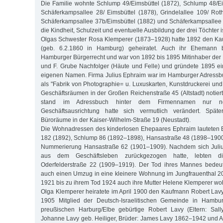
Die Familie wohnte Schlump 49/Eimsbüttel (1872), Schlump 48/E
Schäferkampsallee 28/ Eimsbüttel (1878), Grindelallee 109/ Ro
Schäferkampsallee 37b/Eimsbüttel (1882) und Schäferkampsallee
die Kindheit, Schulzeit und eventuelle Ausbildung der drei Töchter i
Olgas Schwester Rosa Klemperer (1873–1928) hatte 1892 den Ka
(geb. 6.2.1860 in Hamburg) geheiratet. Auch ihr Ehemann 
Hamburger Bürgerrecht und war von 1892 bis 1895 Mitinhaber der 
und F. Grube Nachfolger (Häute und Felle) und gründete 1895 e
eigenen Namen. Firma Julius Ephraim war im Hamburger Adressb
als "Fabrik von Photographie= u. Luxuskarten, Kunstdruckerei und l
Geschäftsräumen in der Großen Reichenstraße 45 (Altstadt) notier
stand im Adressbuch hinter dem Firmennamen nur n
Geschäftsausrichtung hatte sich vermutlich verändert. Spät
Büroräume in der Kaiser-Wilhelm-Straße 19 (Neustadt).
Die Wohnadressen des kinderlosen Ehepaares Ephraim lauteten 
182 (1892), Schlump 86 (1892–1898), Hansastraße 48 (1898–1900
Nummerierung Hansastraße 62 (1901–1909). Nachdem sich Juliu
aus dem Geschäftsleben zurückgezogen hatte, lebten d
Oderfelderstraße 22 (1909–1919). Der Tod ihres Mannes bedeu
auch einen Umzug in eine kleinere Wohnung im Jungfrauenthal 2
1921 bis zu ihrem Tod 1924 auch ihre Mutter Helene Klemperer wo
Olga Klemperer heiratete im April 1900 den Kaufmann Robert Lavy
1905 Mitglied der Deutsch-Israelitischen Gemeinde in Hamb
preußischen Harburg/Elbe gebürtige Robert Lavy (Eltern: Sal
Johanne Lavy geb. Heiliger, Brüder: James Lavy 1862–1942 und 