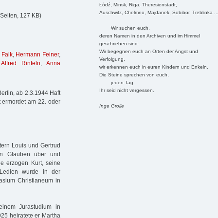
Łódź, Minsk, Riga, Theresienstadt,
Auschwitz, Chelmno, Majdanek, Sobibor, Treblinka ..
Seiten, 127 KB)
Wir suchen euch,
deren Namen in den Archiven und im Himmel
geschrieben sind.
Wir begegnen euch an Orten der Angst und
 Falk
,
Hermann Feiner
,
Verfolgung,
,
Alfred Rinteln
,
Anna
wir erkennen euch in euren Kindern und Enkeln.
Die Steine sprechen von euch,
jeden Tag.
Ihr seid nicht vergessen.
rlin, ab 2.3.1944 Haft
t ermordet am 22. oder
Inge Grolle
ltern Louis und Gertrud
hen Glauben über und
e erzogen Kurt, seine
 Ledien wurde in der
nasium Christianeum in
einem Jurastudium in
25 heiratete er Martha