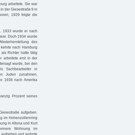
urg arbeitete. Sie war
in der Giesestraße 9 in
oren, 1929 folgte die
na. 1933 wurde er nach
g war. Doch 1934 wurde
iederherstellung des
 kehrte nach Hamburg
als Richter hatte tätig
 arbeitete erst in der
tersagt wurde, bei den
s Sachbearbeiter in
en Juden zunahmen,
ie 1938 nach Amerika
wanzig Prozent seines
Giesestraße aufgeben.
g im Hohenzollernring
ung in Altona und Kurt
kleinere Wohnung im
g aufgeben und wohnte