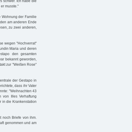
s schwer. Ich habe die
 er musste."
die Wohnung der Familie
urden am anderen Ende
sen, zu zwei anderen,
se wegen "Hochverrat"
reundin Maria und deren
Gestapo den gesamten
 war bekannt geworden,
ntakt zur "Weißen Rose"
entrale der Gestapo in
ichtete, dass ihr Vater
konnte: "Weihnachten 43
h von Illes Verhaftung
 in die Krankenstation
t noch Briefe von ihm.
 Haft genommen und am