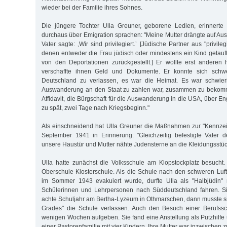
wieder bei der Familie ihres Sohnes.
Die jüngere Tochter Ulla Greuner, geborene Ledien, erinnerte 
durchaus über Emigration sprachen: "Meine Mutter drängte auf A
Vater sagte: ‚Wir sind privilegiert.’ [Jüdische Partner aus "privil
denen entweder die Frau jüdisch oder mindestens ein Kind getauf
von den Deportationen zurückgestellt.] Er wollte erst anderen
verschaffte ihnen Geld und Dokumente. Er konnte sich schwe
Deutschland zu verlassen, es war die Heimat. Es war schwier
Auswanderung an den Staat zu zahlen war, zusammen zu bekom
Affidavit, die Bürgschaft für die Auswanderung in die USA, über En
zu spät, zwei Tage nach Kriegsbeginn."
Als einschneidend hat Ulla Greuner die Maßnahmen zur "Kennze
September 1941 in Erinnerung: "Gleichzeitig befestigte Vater 
unsere Haustür und Mutter nähte Judensterne an die Kleidungsstüc
Ulla hatte zunächst die Volksschule am Klopstockplatz besucht
Oberschule Klosterschule. Als die Schule nach den schweren Luf
im Sommer 1943 evakuiert wurde, durfte Ulla als "Halbjüdin" 
Schülerinnen und Lehrpersonen nach Süddeutschland fahren. S
achte Schuljahr am Bertha-Lyzeum in Othmarschen, dann musste sie
Grades" die Schule verlassen. Auch den Besuch einer Berufss
wenigen Wochen aufgeben. Sie fand eine Anstellung als Putzhilf
einer Pastorenfamilie mit vier Kindern. Ihre Mutter war inzwischen zu