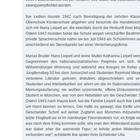
zwangsverpflichtet worden.
Ilse Ledien musste 1942 nach Beendigung der zehnten Klasse
Oberschule Klosterschule abgehen und besuchte die Handelsschu
sich mit Maria Leipelt an, die ebenfalls durch die Herkunft ihrer Mutt
Ostern 1943 mussten beide die Schule wegen verschärfter Bestim
private Sprachenschule nahm sie bis Juli 1943 als Schülerinnen auf
anschließend als Stenotypistin bei einer Versicherungsfirma.
Marias Bruder Hans Leipelt und seine Mutter Katharina Leipelt v
Gegnerinnen des nationalsozialistischen Regimes um sich. Ma
Wilhelmsburger Wohnung und während des Krieges im Keller
Jungfernstieg 50 bei dem Juniorchef und Studenten Reinhold Meye
verbotene Literatur gelesen, diskutiert, abgeschrieben und ve
Studenten und Intellektuellen vor allem um die im Nationalsoziali
Meinungsäußerung, sie wollten unzensierte, offene Diskussionen
Student in München, war von den Aktivitäten um die Geschwister Sc
Ostern 1943 nach Hause kam, lud die Familie Leipelt auch Ilse Ledi
um Hans kennen zu lernen. Der hatte es gewagt, das fünfte und
Geschwister Scholl auf seiner Zugfahrt aus München mitzuneh
letzte Flugblatt las er im Hamburger Freundeskreis vor; es folgte e
was nach dem Krieg kommen solle, wie man den Widerstand ausba
war dabei eher die warnende Figur; er lehnte jeden Widersta
verbunden war", schilderte Ilse später ihrer Schwester Ulla.