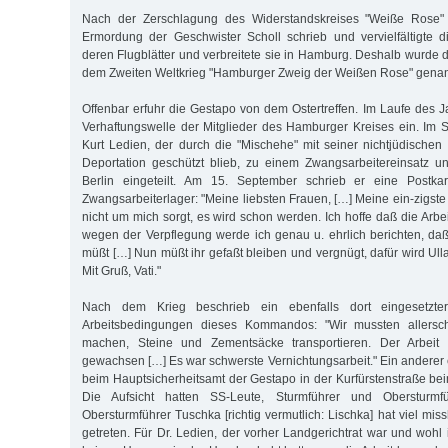
Nach der Zerschlagung des Widerstandskreises "Weiße Rose
Ermordung der Geschwister Scholl schrieb und vervielfältigte
deren Flugblätter und verbreitete sie in Hamburg. Deshalb wurde 
dem Zweiten Weltkrieg "Hamburger Zweig der Weißen Rose" genan
Offenbar erfuhr die Gestapo von dem Ostertreffen. Im Laufe des J
Verhaftungswelle der Mitglieder des Hamburger Kreises ein. Im
Kurt Ledien, der durch die "Mischehe" mit seiner nichtjüdischen
Deportation geschützt blieb, zu einem Zwangsarbeitereinsatz u
Berlin eingeteilt. Am 15. September schrieb er eine Postka
Zwangsarbeiterlager: "Meine liebsten Frauen, […] Meine ein-zigste 
nicht um mich sorgt, es wird schon werden. Ich hoffe daß die Arbei
wegen der Verpflegung werde ich genau u. ehrlich berichten, daß
müßt […] Nun müßt ihr gefaßt bleiben und vergnügt, dafür wird Ul
Mit Gruß, Vati."
Nach dem Krieg beschrieb ein ebenfalls dort eingesetzter
Arbeitsbedingungen dieses Kommandos: "Wir mussten allersch
machen, Steine und Zementsäcke transportieren. Der Arbeit 
gewachsen […] Es war schwerste Vernichtungsarbeit." Ein anderer 
beim Hauptsicherheitsamt der Gestapo in der Kurfürstenstraße be
Die Aufsicht hatten SS-Leute, Sturmführer und Obersturmf
Obersturmführer Tuschka [richtig vermutlich: Lischka] hat viel mi
getreten. Für Dr. Ledien, der vorher Landgerichtrat war und woh