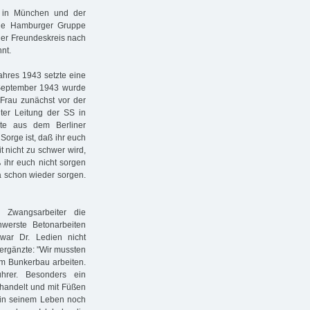
" in München und der
 die Hamburger Gruppe
der Freundeskreis nach
nt.
ahres 1943 setzte eine
 September 1943 wurde
 Frau zunächst vor der
nter Leitung der SS in
rte aus dem Berliner
Sorge ist, daß ihr euch
t nicht zu schwer wird,
 ihr euch nicht sorgen
la schon wieder sorgen.
 Zwangsarbeiter die
werste Betonarbeiten
war Dr. Ledien nicht
ergänzte: "Wir mussten
im Bunkerbau arbeiten.
ührer. Besonders ein
sshandelt und mit Füßen
l in seinem Leben noch