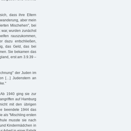
sich, dass ihre Eltern
uswanderung, aber mein
egierten Mischehen", bei
t war, wurden zunächst
 helfen rauszukommen,
r dazu entschließen,
ig, das Geld, das bei
men. Sie bekamen das
gland, erst am 3.9.39 –
ichnung" der Juden im
den […] Judenstern an
ke."
. Ab 1940 ging sie zur
tangriffen auf Hamburg
nicht mit den übrigen
ie beendete 1944 das
 als "Mischling ersten
chule musste sie nach
e und Kindermädchen in
r Arbeit in einer Fabrik