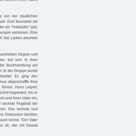
 von der staatlichen
le. Dort freundete sie
er als "Halbjüdin" galt.
mungen verlassen. Eine
. Ilse Ledien arbeitete
ersammelten Gegner und
n traf sich in ihrer
 der Buchhandlung am
r. In der Gruppe wurde
rbreitet. Es ging den
smus abgeschaffte freie
 führen. Hans Leipelt,
holl begeistert. Als er
en und ihren Vater ein,
 sechste Flugblatt der
men. Das sechste und
ine Diskussion darüber,
uen könne. "Der Vater
nd ab, der mit Gewalt