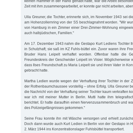
keinen Hammer in der Hand gehabt hatte, war die Arbeit besonder
Zeit mit ihm zusammengearbeitet, er konnte gar nicht arbeiten, aber
Ulla Greuner, die Tochter, erinnerte sich, im November 1943 sei 
am Hohenzollernring von der SS beschlagnahmt worden. "Wir w
von Hamburg in ein Zimmer einer Drei-Zimmer-Wohnung eingewie
auch halbjüdischen, Familien."
Am 17. Dezember 1943 nahm die Gestapo Kurt Lediens Tochter Il
in Schutzhaft; sie saß im KZ Fuhls-büttel ein. Zuvor waren ihre F
Bruder Hans Leipelt verhaftet worden. Offenbar hatte die 
Freundeskreis der Geschwister Leipelt im Visier. Möglicherweise
dass Ilses Freundschaft zu Maria Leipelt sie und ihren Vater in Ko
gebracht hatte.
Martha Ledien wurde wegen der Verhaftung ihrer Tochter in der Z
der Rothenbaumchaussee vorstellig – ohne Erfolg. Ulla Greuner ber
die Nachricht von der Verhaftung seiner Tochter kaum verkraften 
war ich mit meiner Mutter in Berlin. Mutti hatte ihm telegrafisc
berichtet. Er hatte daraufhin einen Nervenzusammenbruch und war
des Polizeigefängnisses gekommen."
Seine Frau konnte ihn mit Wäsche versorgen und erhielt zunächs
Doch dann wurde auch Kurt Ledien in Berlin von der Gestapo in
2. März 1944 ins Konzentrationslager Fuhlsbüttel transportiert.