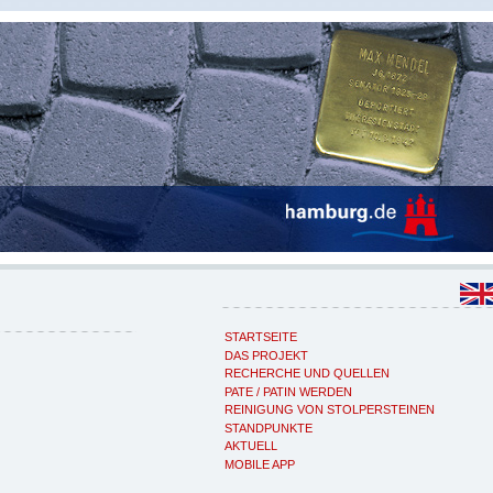
STARTSEITE
DAS PROJEKT
RECHERCHE UND QUELLEN
PATE / PATIN WERDEN
REINIGUNG VON STOLPERSTEINEN
STANDPUNKTE
AKTUELL
MOBILE APP