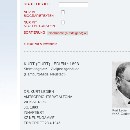
STADTTEILSUCHE
NUR MIT
BIOGRAFIETEXTEN
NUR MIT
STOLPERTONSTEIN
SORTIERUNG
zurück zur Auswahlliste
KURT (CURT) LEDIEN * 1893
Sievekingplatz 1 Ziviljustizgebäude
(Hamburg-Mitte, Neustadt)
DR. KURT LEDIEN
AMTSGERICHTSRAT ALTONA
WEISSE ROSE
JG. 1893
Kurt Ledien
INHAFTIERT
© KZ-Geden
KZ NEUENGAMME
ERMORDET 23.4.1945