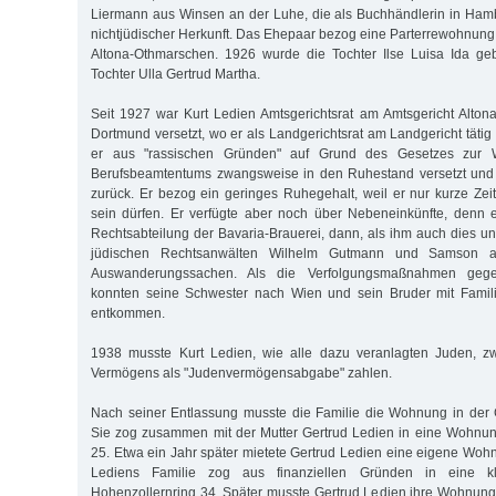
Liermann aus Winsen an der Luhe, die als Buchhändlerin in Hamb
nichtjüdischer Herkunft. Das Ehepaar bezog eine Parterrewohnung 
Altona-Othmarschen. 1926 wurde die Tochter Ilse Luisa Ida geb
Tochter Ulla Gertrud Martha.
Seit 1927 war Kurt Ledien Amtsgerichtsrat am Amtsgericht Alto
Dortmund versetzt, wo er als Landgerichtsrat am Landgericht täti
er aus "rassischen Gründen" auf Grund des Gesetzes zur W
Berufsbeamtentums zwangsweise in den Ruhestand versetzt und
zurück. Er bezog ein geringes Ruhegehalt, weil er nur kurze Zeit 
sein dürfen. Er verfügte aber noch über Nebeneinkünfte, denn er
Rechtsabteilung der Bavaria-Brauerei, dann, als ihm auch dies un
jüdischen Rechtsanwälten Wilhelm Gutmann und Samson al
Auswanderungssachen. Als die Verfolgungsmaßnahmen geg
konnten seine Schwester nach Wien und sein Bruder mit Famil
entkommen.
1938 musste Kurt Ledien, wie alle dazu veranlagten Juden, z
Vermögens als "Judenvermögensabgabe" zahlen.
Nach seiner Entlassung musste die Familie die Wohnung in der 
Sie zog zusammen mit der Mutter Gertrud Ledien in eine Wohnun
25. Etwa ein Jahr später mietete Gertrud Ledien eine eigene Wohn
Lediens Familie zog aus finanziellen Gründen in eine 
Hohenzollernring 34. Später musste Gertrud Ledien ihre Wohnun