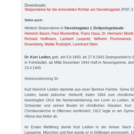
Downloads:
Stolpersteine für die ermordeten Richter am Sievekingplatz
(PDF, 3 
Siehe auch:
Weitere Stolpersteine in
Sievekingplatz 1 Ziviljustizgebäude
:
Heinrich Basch
,
Paul Blumenthal
,
Franz Daus
,
Dr. Hermann Moritz
Richard Hoffmann
,
Lambert Leopold
,
Wilhelm Prochownick
Rosenberg
,
Walter Rudolphi
,
Leonhard Stein
Dr. Kurt Ledien,
geb. am 5.6.1893, ab 27.9.1943 Zwangsarbeit in Be
in Fuhlsbüttel, ab Mitte Dezember 1944 Haft in Neuengamme, dor
23.4.1945
Hohenzollernring 34
Kurt Heinrich Ledien stammte aus einer Berliner Familie. Seine E
Ledien, beide jüdischer Herkunft, traten 1884 zum christlic
beantragten 1914 die Namensänderung von Levin zu Ledien. Si
Schwester und seinen Bruder im christlichen Glauben. Kurt
Christianskirche in Ottensen konfirmiert. 1912 legte er am Gym
Altona das Abitur ab.
Im Ersten Weltkrieg diente Kurt Ledien in der Armee. Nach 
Lausanne, München und Kiel wurde er in Göttingen promoviert. 19