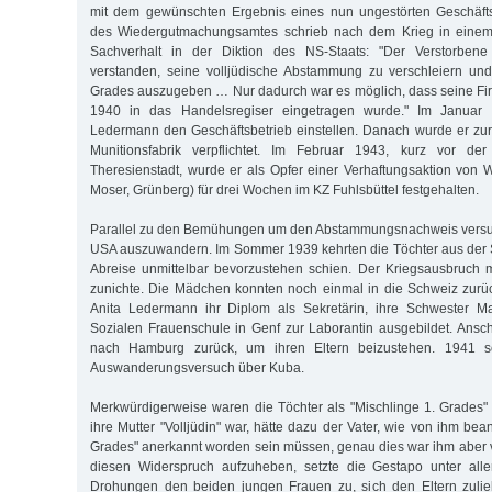
mit dem gewünschten Ergebnis eines nun ungestörten Geschäfts
des Wiedergutmachungsamtes schrieb nach dem Krieg in einem
Sachverhalt in der Diktion des NS-Staats: "Der Verstorben
verstanden, seine volljüdische Abstammung zu verschleiern und
Grades auszugeben … Nur dadurch war es möglich, dass seine F
1940 in das Handelsregiser eingetragen wurde." Im Januar
Ledermann den Geschäftsbetrieb einstellen. Danach wurde er zur
Munitionsfabrik verpflichtet. Im Februar 1943, kurz vor de
Theresienstadt, wurde er als Opfer einer Verhaftungsaktion von Wil
Moser, Grünberg) für drei Wochen im KZ Fuhlsbüttel festgehalten.
Parallel zu den Bemühungen um den Abstammungsnachweis versuch
USA auszuwandern. Im Sommer 1939 kehrten die Töchter aus der 
Abreise unmittelbar bevorzustehen schien. Der Kriegsausbruch 
zunichte. Die Mädchen konnten noch einmal in die Schweiz zur
Anita Ledermann ihr Diplom als Sekretärin, ihre Schwester M
Sozialen Frauenschule in Genf zur Laborantin ausgebildet. Ansc
nach Hamburg zurück, um ihren Eltern beizustehen. 1941 sch
Auswanderungsversuch über Kuba.
Merkwürdigerweise waren die Töchter als "Mischlinge 1. Grades
ihre Mutter "Volljüdin" war, hätte dazu der Vater, wie von ihm bean
Grades" anerkannt worden sein müssen, genau dies war ihm aber
diesen Widerspruch aufzuheben, setzte die Gestapo unter all
Drohungen den beiden jungen Frauen zu, sich den Eltern zuli