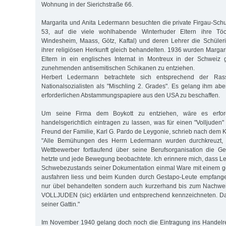
Wohnung in der Sierichstraße 66.
Margarita und Anita Ledermann besuchten die private Firgau-Schul
53, auf die viele wohlhabende Winterhuder Eltern ihre Töch
Windesheim, Maass, Götz, Kaftal) und deren Lehrer die Schüle
ihrer religiösen Herkunft gleich behandelten. 1936 wurden Margar
Eltern in ein englisches Internat in Montreux in der Schweiz 
zunehmenden antisemitischen Schikanen zu entziehen.
Herbert Ledermann betrachtete sich entsprechend der Ras
Nationalsozialisten als "Mischling 2. Grades". Es gelang ihm abe
erforderlichen Abstammungspapiere aus den USA zu beschaffen.
Um seine Firma dem Boykott zu entziehen, wäre es erford
handelsgerichtlich eintragen zu lassen, was für einen "Volljuden"
Freund der Familie, Karl G. Pardo de Leygonie, schrieb nach dem K
"Alle Bemühungen des Herrn Ledermann wurden durchkreuzt, we
Wettbewerber fortlaufend über seine Berufsorganisation die 
hetzte und jede Bewegung beobachtete. Ich erinnere mich, dass
Schwebezustands seiner Dokumentation einmal Ware mit einem g
ausfahren liess und beim Kunden durch Gestapo-Leute empfangen
nur übel behandelten sondern auch kurzerhand bis zum Nachwe
VOLLJUDEN (sic) erklärten und entsprechend kennzeichneten. Da
seiner Gattin."
Im November 1940 gelang doch noch die Eintragung ins Handelregi