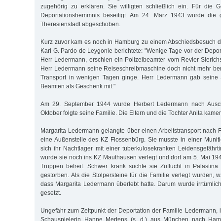
zugehörig zu erklären. Sie willigten schließlich ein. Für die
Deportationshemmnis beseitigt. Am 24. März 1943 wurde die 
Theresienstadt abgeschoben.
Kurz zuvor kam es noch in Hamburg zu einem Abschiedsbesuch de
Karl G. Pardo de Leygonie berichtete: "Wenige Tage vor der Deport
Herr Ledermann, erschien ein Polizeibeamter vom Revier Sierich
Herr Ledermann seine Reiseschreibmaschine doch nicht mehr ben
Transport in wenigen Tagen ginge. Herr Ledermann gab seine
Beamten als Geschenk mit."
Am 29. September 1944 wurde Herbert Ledermann nach Ausch
Oktober folgte seine Familie. Die Eltern und die Tochter Anita kam
Margarita Ledermann gelangte über einen Arbeitstransport nach F
eine Außenstelle des KZ Flossenbürg. Sie musste in einer Muniti
sich ihr Nachtlager mit einer tuberkulosekranken Leidensgefährti
wurde sie noch ins KZ Mauthausen verlegt und dort am 5. Mai 1
Truppen befreit. Schwer krank suchte sie Zuflucht in Palästina. 
gestorben. Als die Stolpersteine für die Familie verlegt wurden, 
dass Margarita Ledermann überlebt hatte. Darum wurde irrtümlich 
gesetzt.
Ungefähr zum Zeitpunkt der Deportation der Familie Ledermann,
Schauspielerin Hanne Mertens (s. d.) aus München nach Hambu