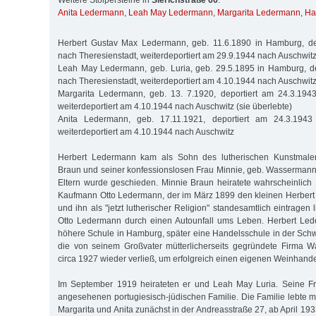
Weitere Stolpersteine in
Sierichstraße 66
:
Anita Ledermann
,
Leah May Ledermann
,
Margarita Ledermann
,
Ha
Herbert Gustav Max Ledermann, geb. 11.6.1890 in Hamburg, de
nach Theresienstadt, weiterdeportiert am 29.9.1944 nach Auschwit
Leah May Ledermann, geb. Luria, geb. 29.5.1895 in Hamburg, de
nach Theresienstadt, weiterdeportiert am 4.10.1944 nach Auschwit
Margarita Ledermann, geb. 13. 7.1920, deportiert am 24.3.1943
weiterdeportiert am 4.10.1944 nach Auschwitz (sie überlebte)
Anita Ledermann, geb. 17.11.1921, deportiert am 24.3.1943 
weiterdeportiert am 4.10.1944 nach Auschwitz
Herbert Ledermann kam als Sohn des lutherischen Kunstmaler
Braun und seiner konfessionslosen Frau Minnie, geb. Wassermann,
Eltern wurde geschieden. Minnie Braun heiratete wahrscheinlich
Kaufmann Otto Ledermann, der im März 1899 den kleinen Herbert
und ihn als "jetzt lutherischer Religion" standesamtlich eintragen
Otto Ledermann durch einen Autounfall ums Leben. Herbert Le
höhere Schule in Hamburg, später eine Handelsschule in der Schwe
die von seinem Großvater mütterlicherseits gegründete Firma W
circa 1927 wieder verließ, um erfolgreich einen eigenen Weinhand
Im September 1919 heirateten er und Leah May Luria. Seine F
angesehenen portugiesisch-jüdischen Familie. Die Familie lebte m
Margarita und Anita zunächst in der Andreasstraße 27, ab April 193