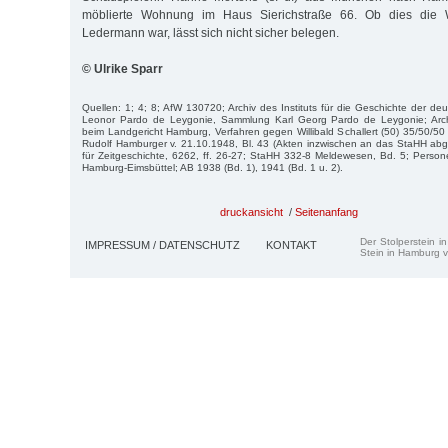
möblierte Wohnung im Haus Sierichstraße 66. Ob dies die 
Ledermann war, lässt sich nicht sicher belegen.
© Ulrike Sparr
Quellen: 1; 4; 8; AfW 130720; Archiv des Instituts für die Geschichte der de
Leonor Pardo de Leygonie, Sammlung Karl Georg Pardo de Leygonie; Archi
beim Landgericht Hamburg, Verfahren gegen Willibald Schallert (50) 35/50/
Rudolf Hamburger v. 21.10.1948, Bl. 43 (Akten inzwischen an das StaHH abg
für Zeitgeschichte, 6262, ff. 26-27; StaHH 332-8 Meldewesen, Bd. 5; Pers
Hamburg-Eimsbüttel; AB 1938 (Bd. 1), 1941 (Bd. 1 u. 2).
druckansicht
/
Seitenanfang
Der Stolperstein i
IMPRESSUM / DATENSCHUTZ
KONTAKT
Stein in Hamburg v