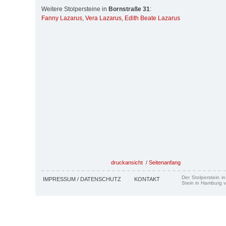
Weitere Stolpersteine in
Bornstraße 31
:
Fanny Lazarus
,
Vera Lazarus
,
Edith Beate Lazarus
druckansicht
/
Seitenanfang
Der Stolperstein i
IMPRESSUM / DATENSCHUTZ
KONTAKT
Stein in Hamburg v