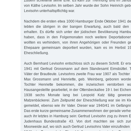
Zudem scheiterte seine Ehe. Es kam zur Trennung und im Janu
von Käthe Levisohn. Im selben Jahr wurde der Sohn Heinrich geb
Levisohn unterhaltspflichtig war.
Nachdem die ersten etwa 1000 Hamburger Ende Oktober 1941 dep
lebten die übrigen in der bangen Erwartung, auch bald den D
erhalten. Es dürfte sich unter der jüdischen Bevölkerung Ham
haben, dass in den Folgemonaten noch weitere Deportationen 
wollten es verhindern, von ihren Angehörigen oder Freunden g
Ehepaare gemeinsam deportiert wurden, kam es im Herbst 1
Eheschließung.
Auch Bernhard Levisohn entschloss sich zu diesem Schritt. Er e
1941 mit Gertrud Grossmann auf dem Standesamt Eimsbüttel. 
Väter der Brautleute. Levisohns zweite Frau war 1907 als Tochter
Max Grossmann und Henriette, geb. Weinberg, geboren worden
Tochter Henriette bekommen, die inzwischen verstorben wa
Hausangestellte gearbeitet, in der Ottersbeckallee 19 I. bei Eic
1938 sechs Monate lang bei Leopold Katz tätig gewese
Matzenbäckerei. Zum Zeitpunkt der Eheschließung war sie im K
gemeldet, ebenso wie ihr Vater. Dieser war 1940/41 im Gefängnis 
Das erste kurze gemeinsame Zusammenwohnen der gerade verheira
auch ihr letztes in Hamburg sein: Gertrud Levisohn zog zu ihrem
Judenhaus Bundesstraße 43. Von dort machten sie sich z
Moorweide auf, wo sich auch Gertrud Levisohns Vater einzufinden