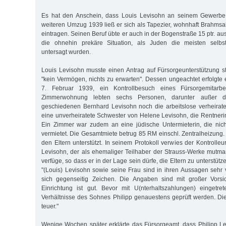
Es hat den Anschein, dass Louis Levisohn an seinem Gewerbe 
weiteren Umzug 1939 ließ er sich als Tapezier, wohnhaft Brahmsa
eintragen. Seinen Beruf übte er auch in der Bogenstraße 15 ptr. aus
die ohnehin prekäre Situation, als Juden die meisten selbst
untersagt wurden.
Louis Levisohn musste einen Antrag auf Fürsorgeunterstützung st
"kein Vermögen, nichts zu erwarten". Dessen ungeachtet erfolgte
7. Februar 1939, ein Kontrollbesuch eines Fürsorgemitarbe
Zimmerwohnung lebten sechs Personen, darunter außer 
geschiedenen Bernhard Levisohn noch die arbeitslose verheirate
eine unverheiratete Schwester von Helene Levisohn, die Rentner
Ein Zimmer war zudem an eine jüdische Untermieterin, die nich
vermietet. Die Gesamtmiete betrug 85 RM einschl. Zentralheizung.
den Eltern unterstützt. In seinem Protokoll verwies der Kontrolle
Levisohn, der als ehemaliger Teilhaber der Strauss-Werke mutma
verfüge, so dass er in der Lage sein dürfe, die Eltern zu unterstütze
"(Louis) Levisohn sowie seine Frau sind in ihren Aussagen sehr
sich gegenseitig Zeichen. Die Angaben sind mit großer Vorsi
Einrichtung ist gut. Bevor mit U(nterhaltszahlungen) eingetre
Verhältnisse des Sohnes Philipp genauestens geprüft werden. D
teuer."
Wenige Wochen später erklärte das Fürsorgeamt, dass Philipp Levi