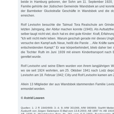
beide in Hamburg geboren, der Sohn am 11. September 1920, d
Familie gehörte der Jüdischen Gemeinde Wandsbek an und konnte
der Barmbeker Gluckstraße Geschäfte in Wandsbek und die dor
erreichen.
Rolf Levisohn besuchte die Talmud Tora Realschule am Grinde
letzten Jahrgang, der Abitur machen konnte (1940). Als Aufsatzth
selber taugt nicht viel, doch hat es drei gute Kinder: Kraft, Erfahrun
"Ich will nicht mehr leben. Warum geschah gerade mir dieses Unglü
versuche den Kampf aufs Neue, heißt die Parole ... Alle Kräfte sa
entscheidenden Kampf." Er war körperbehindert, blieb daher bei 
die Tochter Ruth im Juni 1939 mit einem Kindertransport nach 
gerettet wurde.
Rolf Levisohn und seine Eltern wurden von ihrem langjährigen W
wo sie seit 1924 wohnten, am 25. Oktober 1941 nach Lodz deporti
Levisohn am 18. Februar 1942; Cilly und Rolf Levisohn kamen am 2
Allein 13 Mitglieder der aus Wandsbek stammenden Familie Levi
ermordet worden.
© Astrid Louven
Quellen: 1; 2 R 1940/669; 3; 4; 8; AfW 301066, AfW 080969; StaHH Melde
Auskunft von Jürgen Sielemann E-Mail vom 13.8.2003; AB 1897 IV, AB 1910
AB 1939 II; Wandsbecker Bote Nr. 261 vom 6.11.1903; Bundesarchiv Ber