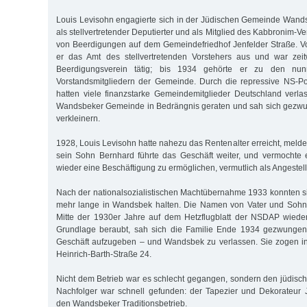
Louis Levisohn engagierte sich in der Jüdischen Gemeinde Wands
als stellvertretender Deputierter und als Mitglied des Kabbronim-V
von Beerdigungen auf dem Gemeindefriedhof Jenfelder Straße. V
er das Amt des stellvertretenden Vorstehers aus und war zei
Beerdigungsverein tätig; bis 1934 gehörte er zu den nu
Vorstandsmitgliedern der Gemeinde. Durch die repressive NS-Po
hatten viele finanzstarke Gemeindemitglieder Deutschland verl
Wandsbeker Gemeinde in Bedrängnis geraten und sah sich gezwu
verkleinern.
1928, Louis Levisohn hatte nahezu das Rentenalter erreicht, meld
sein Sohn Bernhard führte das Geschäft weiter, und vermochte 
wieder eine Beschäftigung zu ermöglichen, vermutlich als Angestellt
Nach der nationalsozialistischen Machtübernahme 1933 konnten si
mehr lange in Wandsbek halten. Die Namen von Vater und Sohn
Mitte der 1930er Jahre auf dem Hetzflugblatt der NSDAP wieder. 
Grundlage beraubt, sah sich die Familie Ende 1934 gezwungen
Geschäft aufzugeben – und Wandsbek zu verlassen. Sie zogen ins 
Heinrich-Barth-Straße 24.
Nicht dem Betrieb war es schlecht gegangen, sondern den jüdisc
Nachfolger war schnell gefunden: der Tapezier und Dekorateur
den Wandsbeker Traditionsbetrieb.