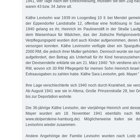
1941, vier Tage nach der Eheschließung, mussten sie den Zug nac
waren 43 bzw. 34 Jahre alt.
Käthe Levisohn war 1939 im Loogestieg 10 II. bei Mendel gemelde
der Eppendorfer Landstraße 12, offenbar eine Notlösung in Sa
1940 gelang es ihr, Heinrich im Paulinenstift in der Straße Lauf
dem Waisenhaus für Mädchen, das der Jüdische Religionsverba
Verpflegungsgeld wurden dort auch Kinder aufgenommen, deren Elt
versorgen konnten. Käthe Levinsohn verfügte über ein Spargut
2000 RM, die jedoch ihrer Mutter gehörten. Dennoch wurde sie nun
aufgefordert, den Betrag als Unterhalt für ihr Kind heranzuzieh
der Devisenstelle erklärte sie am 21. März 1940: "Ich verdiene als 
RM, wovon ich 30 RM Pflegegeld für meinen Sohn Heinrich Israel
Extraausgaben zu zahlen habe. Käthe Sara Levisohn, geb. Mayer.”
Ihre Lage verschlechterte sich 1940 noch durch Krankheit, sie ve
Ab August 1941 war sie in Altona, Große Prinzenstraße 28, bei G
bis zur Deportation wohnte.
Die 36-jährige Käthe Levisohn, der vierjährige Heinrich und dess
Mayer wurden am 18. November 1941 ebenfalls nach Mins
www.stolpersteine-hamburg.de). Möglicherweise trafen sie 
Levisohns wieder zusammen.
Andere Angehörige der Familie Levisohn wurden nach Lodz dep