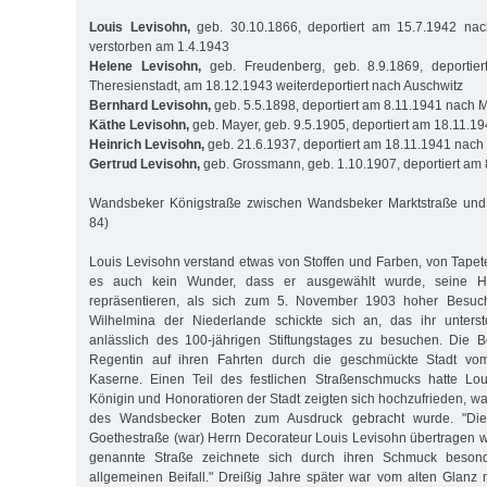
Louis Levisohn,
geb. 30.10.1866, deportiert am 15.7.1942 nach
verstorben am 1.4.1943
Helene Levisohn,
geb. Freudenberg, geb. 8.9.1869, deportie
Theresienstadt, am 18.12.1943 weiterdeportiert nach Auschwitz
Bernhard Levisohn,
geb. 5.5.1898, deportiert am 8.11.1941 nach 
Käthe Levisohn,
geb. Mayer, geb. 9.5.1905, deportiert am 18.11.1
Heinrich Levisohn,
geb. 21.6.1937, deportiert am 18.11.1941 nach
Gertrud Levisohn,
geb. Grossmann, geb. 1.10.1907, deportiert am
Wandsbeker Königstraße zwischen Wandsbeker Marktstraße und 
84)
Louis Levisohn verstand etwas von Stoffen und Farben, von Tape
es auch kein Wunder, dass er ausgewählt wurde, seine He
repräsentieren, als sich zum 5. November 1903 hoher Besuch
Wilhelmina der Niederlande schickte sich an, das ihr unterst
anlässlich des 100-jährigen Stiftungstages zu besuchen. Die B
Regentin auf ihren Fahrten durch die geschmückte Stadt v
Kaserne. Einen Teil des festlichen Straßenschmucks hatte Loui
Königin und Honoratioren der Stadt zeigten sich hochzufrieden, wa
des Wandsbecker Boten zum Ausdruck gebracht wurde. "Di
Goethestraße (war) Herrn Decorateur Louis Levisohn übertragen wo
genannte Straße zeichnete sich durch ihren Schmuck beson
allgemeinen Beifall." Dreißig Jahre später war vom alten Glanz 