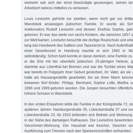
vielmehr sah sich der einst Gewürdigte gezwungen, seinen la
Arbeitsort nahezu mittellos zu verlassen.
Louis Levisohn gehörte zur zweiten, wenn nicht gar zur dritte
Wandsbek ansässigen jüdischen Familie. Er wurde als S
Auktionators Rudolf Levisohn und dessen Ehefrau Sophie, geb
geboren. Er war das vierte von sechs Kindern, die zwischen 1857 
zur Welt kamen. Levisohn besuchte die dortige Realschule und erl
lang das Handwerk des Sattlers und Tapezier(er)s. Nach Aufenthal
einer Gesellenzeit in Hamburg machte er sich 1892 in Wa
selbstständig. Schon bald konnte er daran denken, eine Familie z
er die Ehe mit der ebenfalls jüdischen 25-jährigen Helene, 
stammte aus Lilienthal bei Bremen und war die Tochter eines Male
war bereits im Folgejahr ihrer Geburt gestorben, ihr Vater, als sie
hatte als Hausangestellte gearbeitet, bis sie ihren Mann kenne
bekamen fünf Kinder: Philipp, Bernhard, Sophie Lotte, Martha 
1896 und 1909 geboren wurden. Die Jungen besuchten öffentlich
höhere Schulen in Wandsbek.
In den ersten Ehejahren lebte die Familie in der Königstraße 72, 
späteren Jahren: Hamburgerstraße 35, Lübeckerstraße 37 und vo
Lübeckerstraße 23. Ab 1920 befanden sich Betrieb und Wohnung 
in der Nähe des damaligen Rathauses. Die Levisohns bewohnten 
Vierzimmer-Wohnung. Der Haushalt war koscher, Geschirr und
Ausführung zum Trennen nach den Speisevorschriften vorhanden.