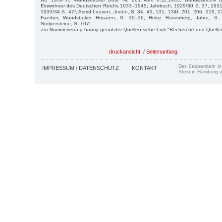
Einwohner des Deutschen Reichs 1933–1945; Jahrbuch, 1929/30 S. 37, 1931/
1933/34 S. 47f; Astrid Louven, Juden, S. 34, 43, 131, 134f, 201, 206, 219, 
Faerber, Wandsbeker Husaren, S. 30–36; Heinz Rosenberg, Jahre, S. 
Stolpersteine, S. 107f.
Zur Nummerierung häufig genutzter Quellen siehe Link "Recherche und Quelle
druckansicht
/
Seitenanfang
Der Stolperstein i
IMPRESSUM / DATENSCHUTZ
KONTAKT
Stein in Hamburg v