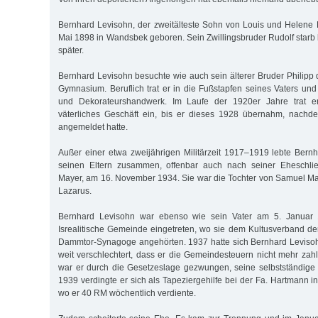
Bernhard Levisohn, der zweitälteste Sohn von Louis und Helene
Mai 1898 in Wandsbek geboren. Sein Zwillingsbruder Rudolf starb 
später.
Bernhard Levisohn besuchte wie auch sein älterer Bruder Philipp 
Gymnasium. Beruflich trat er in die Fußstapfen seines Vaters und
und Dekorateurshandwerk. Im Laufe der 1920er Jahre trat 
väterliches Geschäft ein, bis er dieses 1928 übernahm, nachd
angemeldet hatte.
Außer einer etwa zweijährigen Militärzeit 1917–1919 lebte Bernh
seinen Eltern zusammen, offenbar auch nach seiner Eheschlie
Mayer, am 16. November 1934. Sie war die Tochter von Samuel Ma
Lazarus.
Bernhard Levisohn war ebenso wie sein Vater am 5. Januar 
Isrealitische Gemeinde eingetreten, wo sie dem Kultusverband d
Dammtor-Synagoge angehörten. 1937 hatte sich Bernhard Levisoh
weit verschlechtert, dass er die Gemeindesteuern nicht mehr za
war er durch die Gesetzeslage gezwungen, seine selbstständige 
1939 verdingte er sich als Tapeziergehilfe bei der Fa. Hartmann i
wo er 40 RM wöchentlich verdiente.