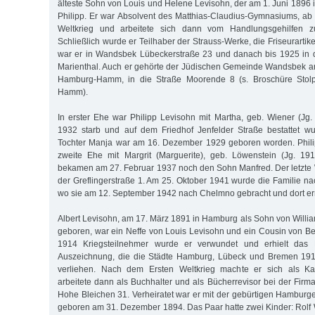
älteste Sohn von Louis und Helene Levisohn, der am 1. Juni 189
Philipp. Er war Absolvent des Matthias-Claudius-Gymnasiums, ab
Weltkrieg und arbeitete sich dann vom Handlungsgehilfen z
Schließlich wurde er Teilhaber der Strauss-Werke, die Friseurartike
war er in Wandsbek Lübeckerstraße 23 und danach bis 1925 in d
Marienthal. Auch er gehörte der Jüdischen Gemeinde Wandsbek a
Hamburg-Hamm, in die Straße Moorende 8 (s. Broschüre Stolp
Hamm).
In erster Ehe war Philipp Levisohn mit Martha, geb. Wiener (Jg. 
1932 starb und auf dem Friedhof Jenfelder Straße bestattet 
Tochter Manja war am 16. Dezember 1929 geboren worden. Phili
zweite Ehe mit Margrit (Marguerite), geb. Löwenstein (Jg. 191
bekamen am 27. Februar 1937 noch den Sohn Manfred. Der letzte 
der Greflingerstraße 1. Am 25. Oktober 1941 wurde die Familie na
wo sie am 12. September 1942 nach Chelmno gebracht und dort e
Albert Levisohn, am 17. März 1891 in Hamburg als Sohn von Willi
geboren, war ein Neffe von Louis Levisohn und ein Cousin von Be
1914 Kriegsteilnehmer wurde er verwundet und erhielt das 
Auszeichnung, die die Städte Hamburg, Lübeck und Bremen 1915
verliehen. Nach dem Ersten Weltkrieg machte er sich als Kau
arbeitete dann als Buchhalter und als Bücherrevisor bei der Firma
Hohe Bleichen 31. Verheiratet war er mit der gebürtigen Hamburge
geboren am 31. Dezember 1894. Das Paar hatte zwei Kinder: Rolf W