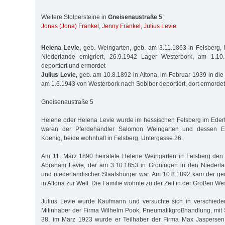
Weitere Stolpersteine in
Gneisenaustraße 5
:
Jonas (Jona) Fränkel
,
Jenny Fränkel
,
Julius Levie
Helena Levie,
geb. Weingarten, geb. am 3.11.1863 in Felsberg, 
Niederlande emigriert, 26.9.1942 Lager Westerbork, am 1.10
deportiert und ermordet
Julius Levie,
geb. am 10.8.1892 in Altona, im Februar 1939 in die 
am 1.6.1943 von Westerbork nach Sobibor deportiert, dort ermorde
Gneisenaustraße 5
Helene oder Helena Levie wurde im hessischen Felsberg im Ederta
waren der Pferdehändler Salomon Weingarten und dessen Eh
Koenig, beide wohnhaft in Felsberg, Untergasse 26.
Am 11. März 1890 heiratete Helene Weingarten in Felsberg de
Abraham Levie, der am 3.10.1853 in Groningen in den Niederl
und niederländischer Staatsbürger war. Am 10.8.1892 kam der g
in Altona zur Welt. Die Familie wohnte zu der Zeit in der Großen Wes
Julius Levie wurde Kaufmann und versuchte sich in verschied
Mitinhaber der Firma Wilhelm Pook, Pneumatikgroßhandlung, mit S
38, im März 1923 wurde er Teilhaber der Firma Max Jasperse