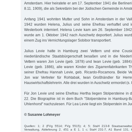
Amsterdam. Hier heiratete er am 17. September 1941 die Berlineri
8.11. 1909), die als Sekretärin bei der Jüdischen Gemeinde in Amst
Anfang 1941 wohnten Mutter und Sohn in Amsterdam in der Valke
1942 wurden Helena, Julius und seine Ehefrau verhaftet und i
Westerbork interniert. Helena Levie kam am 26. September 194
wurde am 1. Oktober 1942 nach Auschwitz deportiert. Julius wur
einem Zug ins Vernichtungslager Sobibor transportiert.
Julius Levie hatte in Hamburg zwei Vettern und eine Cousin
niederländische Staatsbürgerschaft besaßen und in die Niederl
Vettern waren Jon Levie (geb. 1878) und Iwan Levie (geb. 1884
Levie (geb. 1886), alle waren Kinder des Zigarrenfabrikanten 
seiner Ehefrau Hannah Levie, geb. Ricardo-Rocamora. Beide Vet
Jon war Vertreter für Rohtabak, Iwan Großhändler für Herre
Hauswirtschaftslehrerin. Alle drei wurden in Auschwitz ermordet (s. 
Für Jon Levie und seine Ehefrau Hertha liegen Stolpersteine in
22. Die Biographie ist in dem Buch "Stolpersteine in Hamburg
Uhlenhorst" nachzulesen. Für Lea Levie liegt ein Stolperstein im Ju
© Susanne Lohmeyer
Quellen: 1; 2 (FVg 5514; FVg 5515); 4; 5; StaH 213-8 Staatsanwaltsc
Verwaltung, Ablieferung 2, 451 a E 1, 1 c; StaH 231-7, A1 Band 131,