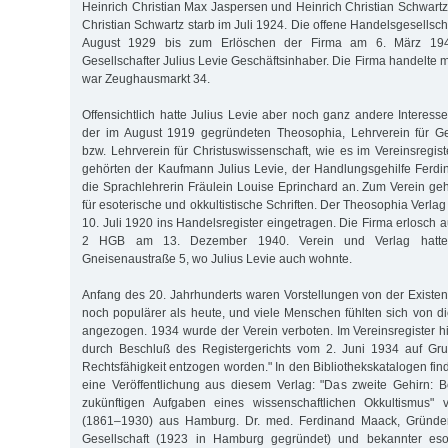
Heinrich Christian Max Jaspersen und Heinrich Christian Schwartz
Christian Schwartz starb im Juli 1924. Die offene Handelsgesellsch
August 1929 bis zum Erlöschen der Firma am 6. März 194
Gesellschafter Julius Levie Geschäftsinhaber. Die Firma handelte m
war Zeughausmarkt 34.
Offensichtlich hatte Julius Levie aber noch ganz andere Interess
der im August 1919 gegründeten Theosophia, Lehrverein für Gei
bzw. Lehrverein für Christuswissenschaft, wie es im Vereinsregis
gehörten der Kaufmann Julius Levie, der Handlungsgehilfe Fer
die Sprachlehrerin Fräulein Louise Eprinchard an. Zum Verein geh
für esoterische und okkultistische Schriften. Der Theosophia Verla
10. Juli 1920 ins Handelsregister eingetragen. Die Firma erlosch 
2 HGB am 13. Dezember 1940. Verein und Verlag hatten
Gneisenaustraße 5, wo Julius Levie auch wohnte.
Anfang des 20. Jahrhunderts waren Vorstellungen von der Existenz
noch populärer als heute, und viele Menschen fühlten sich von
angezogen. 1934 wurde der Verein verboten. Im Vereinsregister hi
durch Beschluß des Registergerichts vom 2. Juni 1934 auf Gr
Rechtsfähigkeit entzogen worden." In den Bibliothekskatalogen fin
eine Veröffentlichung aus diesem Verlag: "Das zweite Gehirn: 
zukünftigen Aufgaben eines wissenschaftlichen Okkultismus"
(1861–1930) aus Hamburg. Dr. med. Ferdinand Maack, Gründer
Gesellschaft (1923 in Hamburg gegründet) und bekannter esoter