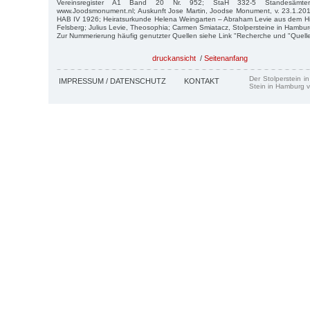
Vereinsregister A1 Band 20 Nr. 952; StaH 332-5 Standesämte
www.Joodsmonument.nl; Auskunft Jose Martin, Joodse Monument, v. 23.1.20
HAB IV 1926; Heiratsurkunde Helena Weingarten – Abraham Levie aus dem His
Felsberg; Julius Levie, Theosophia; Carmen Smiatacz, Stolpersteine in Hambur
Zur Nummerierung häufig genutzter Quellen siehe Link "Recherche und "Quell
druckansicht
/
Seitenanfang
Der Stolperstein i
IMPRESSUM / DATENSCHUTZ
KONTAKT
Stein in Hamburg v