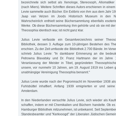
bezeichnete sich selbst als Xenologe, Stereosoph, Allomatike
(nach Miers). Weitere Schriften dieses Autors erschienen in einem
Levie sammelte auch Bücher. Ein Exlibris von ihm aus dem Jahr 19
Jaap van Velzen im Joods Historisch Museum in den Nie
Wahrscheinlich enthielt seine Büchersammlung ebenfalls esoteris
Werke. Ob diese Büchersammlung ihm gehörte und ob sie mit der 
Theosophia identisch war, ist nicht ganz klar.
Julius Levie verfasste ein Gesamtverzeichnis seiner Theosop
Bibliothek, dessen 3. Auflage zum 10-jährigen Bestehen des Th
erschien. Zu der Zeit umfasste die Bibliothek 2.700 Bände. Im Vorwo
schrieb Julius Levie: "In dankbarer Erinnerung an die bedeu
Petrowna Blavatsky und Dr. Franz Hartmann der im Jahre 1
Veranlassung der Meister in Tibet, gegründeten Theosophisch
unsere, vor nunmehr 10 Jahren, am 19. August 1919 ins Leben ge
unabhängige Vereinigung Theosophia benannt."
Julius Levie wurde nach der Pogromnacht im November 1938 als 
Fuhlsbüttel inhaftiert. Anfang 1939 emigrierten er und sein
Amsterdam.
In den Niederlanden versuchte Julius Levie, sich wieder als Kau
schaffen, indem er mit Chemikalien und Büchern handelte. Ob es
Hamburger Bibliothek mitzunehmen, ist unbekannt. Seit September
Standesbeamter und "Kerkvoogd" der Liberalen Jüdischen Gemeind