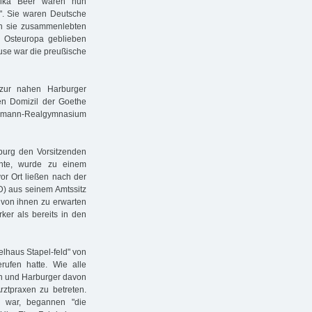
Salka Beer waren nun
". Sie waren Deutsche
en sie zusammenlebten
n Osteuropa geblieben
use war die preußische
zur nahen Harburger
gen Domizil der Goethe
esemann-Realgymnasium
burg den Vorsitzenden
nnte, wurde zu einem
or Ort ließen nach der
D) aus seinem Amtssitz
 von ihnen zu erwarten
ker als bereits in den
lhaus Stapel-feld" von
ufen hatte. Wie alle
en und Harburger davon
rztpraxen zu betreten.
 war, begannen "die