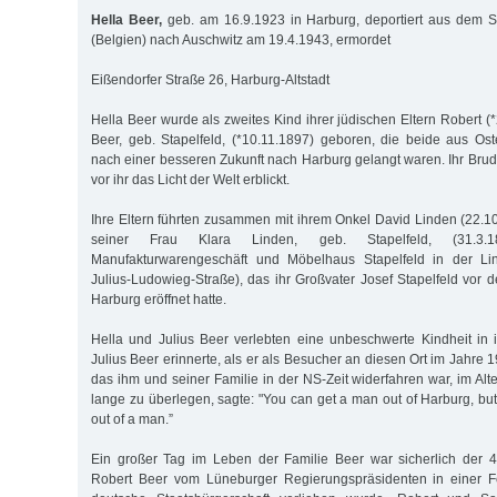
Hella Beer,
geb. am 16.9.1923 in Harburg, deportiert aus dem
(Belgien) nach Auschwitz am 19.4.1943, ermordet
Eißendorfer Straße 26, Harburg-Altstadt
Hella Beer wurde als zweites Kind ihrer jüdischen Eltern Robert 
Beer, geb. Stapelfeld, (*10.11.1897) geboren, die beide aus O
nach einer besseren Zukunft nach Harburg gelangt waren. Ihr Brude
vor ihr das Licht der Welt erblickt.
Ihre Eltern führten zusammen mit ihrem Onkel David Linden (22.
seiner Frau Klara Linden, geb. Stapelfeld, (31.3.1
Manufakturwarengeschäft und Möbelhaus Stapelfeld in der Lin
Julius-Ludowieg-Straße), das ihr Großvater Josef Stapelfeld vor 
Harburg eröffnet hatte.
Hella und Julius Beer verlebten eine unbeschwerte Kindheit in i
Julius Beer erinnerte, als er als Besucher an diesen Ort im Jahre 
das ihm und seiner Familie in der NS-Zeit widerfahren war, im Al
lange zu überlegen, sagte: "You can get a man out of Harburg, bu
out of a man.”
Ein großer Tag im Leben der Familie Beer war sicherlich der 
Robert Beer vom Lüneburger Regierungspräsidenten in einer Fei