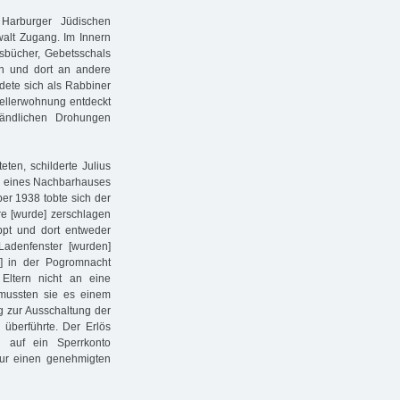
Harburger Jüdischen
walt Zugang. Im Innern
tsbücher, Gebetsschals
en und dort an andere
idete sich als Rabbiner
Kellerwohnung entdeckt
tändlichen Drohungen
eten, schilderte Julius
ck eines Nachbarhauses
ber 1938 tobte sich der
re [wurde] zerschlagen
ppt und dort entweder
adenfenster [wurden]
] in der Pogromnacht
Eltern nicht an eine
mussten sie es einem
g zur Ausschaltung der
 überführte. Der Erlös
 auf ein Sperrkonto
ur einen genehmigten