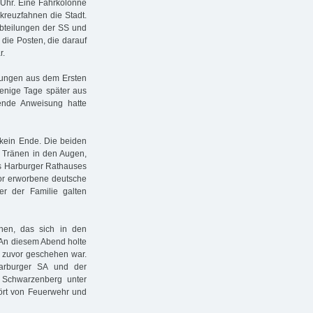
 Uhr. Eine Fahrkolonne
nkreuzfahnen die Stadt.
Abteilungen der SS und
die Posten, die darauf
r.
hnungen aus dem Ersten
 wenige Tage später aus
ende Anweisung hatte
 kein Ende. Die beiden
it Tränen in den Augen,
es Harburger Rathauses
or erworbene deutsche
er der Familie galten
hen, das sich in den
 An diesem Abend holte
 zuvor geschehen war.
Harburger SA und der
 Schwarzenberg unter
ört von Feuerwehr und