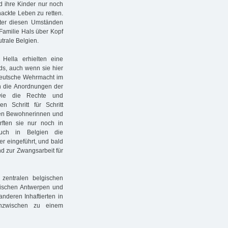
d ihre Kinder nur noch
ackte Leben zu retten.
nter diesen Umständen
 Familie Hals über Kopf
trale Belgien.
Hella erhielten eine
ds, auch wenn sie hier
deutsche Wehrmacht im
en die Anordnungen der
 wie die Rechte und
 Schritt für Schritt
chen Bewohnerinnen und
rften sie nur noch in
uch in Belgien die
er eingeführt, und bald
nd zur Zwangsarbeit für
zentralen belgischen
wischen Antwerpen und
anderen Inhaftierten in
inzwischen zu einem