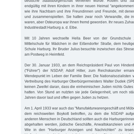
deutsche Staatsbürgerschaft verliehen wurde. Robert und 
endgültig mit ihren Kindern in ihrer neuen Heimat "angekommen
wie ihre Nachbarn und ihre Freundinnen und Freunde, mit den
und zusammenspielten. Sie hatten zwar noch Verwandte, die i
waren, aber Osteuropa war ihnen fremd geworden. Ihr neues Zuha
Industriestadt Harburg a. d. Elbe.
Mit 10 Jahren wechselte Hella Beer von der Grundschule 
Mittelschule für Mädchen in der Eißendorfer Straße, dem heuti
Schule Harburg. Ihr Bruder Julius besuchte inzwischen das Str
am Postweg in Heimfeld.
Der 30. Januar 1933, an dem Reichspräsident Paul von Hinden
("Führer") der NSDAP, Adolf Hitler, zum Reichskanzler erna
Wendepunkt im Leben der Familie Beer. Die Nationalsozialisten v
Vertreibung des Harburger Oberbürgermeisters Walter Dudek (SP
keinen Zweifel daran, dass die einheimischen Juden nichts Gutes
hatten. Von Stund an nutzten sie jede Gelegenheit, um noch stär
Jahren davor laut und offen gegen Juden zu hetzen.
Am 1. April 1933 war auch das "Manufakturwarengeschäft und Möbe
dem reichsweiten Boykott betroffen, zu dem die NSDAP aufger
anderen Menschen in Deutschland sollten auch die Harburgerinn
abgehalten werden, jüdische Geschäfte, Anwaltskanzleien und A
Wie in den "Harburger Anzeigen und Nachrichten" zu lesen