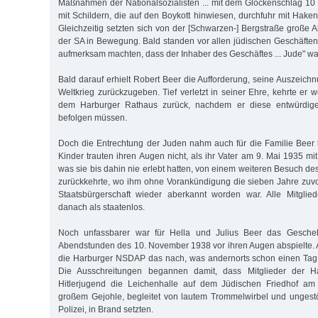
Maßnahmen der Nationalsozialisten ... mit dem Glockenschlag 10
mit Schildern, die auf den Boykott hinwiesen, durchfuhr mit Hake
Gleichzeitig setzten sich von der [Schwarzen-] Bergstraße große 
der SA in Bewegung. Bald standen vor allen jüdischen Geschäften 
aufmerksam machten, dass der Inhaber des Geschäftes ... Jude" wa
Bald darauf erhielt Robert Beer die Aufforderung, seine Auszeic
Weltkrieg zurückzugeben. Tief verletzt in seiner Ehre, kehrte er
dem Harburger Rathaus zurück, nachdem er diese entwürdig
befolgen müssen.
Doch die Entrechtung der Juden nahm auch für die Familie Beer
Kinder trauten ihren Augen nicht, als ihr Vater am 9. Mai 1935 m
was sie bis dahin nie erlebt hatten, von einem weiteren Besuch d
zurückkehrte, wo ihm ohne Vorankündigung die sieben Jahre zuv
Staatsbürgerschaft wieder aberkannt worden war. Alle Mitglied
danach als staatenlos.
Noch unfassbarer war für Hella und Julius Beer das Gesche
Abendstunden des 10. November 1938 vor ihren Augen abspielte.
die Harburger NSDAP das nach, was andernorts schon einen Tag
Die Ausschreitungen begannen damit, dass Mitglieder der 
Hitlerjugend die Leichenhalle auf dem Jüdischen Friedhof am
großem Gejohle, begleitet von lautem Trommelwirbel und ungest
Polizei, in Brand setzten.