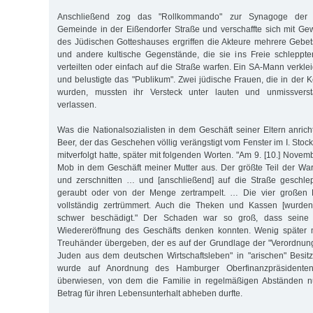
Anschließend zog das "Rollkommando" zur Synagoge der 
Gemeinde in der Eißendorfer Straße und verschaffte sich mit Ge
des Jüdischen Gotteshauses ergriffen die Akteure mehrere Gebe
und andere kultische Gegenstände, die sie ins Freie schleppt
verteilten oder einfach auf die Straße warfen. Ein SA-Mann verkle
und belustigte das "Publikum". Zwei jüdische Frauen, die in der 
wurden, mussten ihr Versteck unter lauten und unmissvers
verlassen.
Was die Nationalsozialisten in dem Geschäft seiner Eltern anricht
Beer, der das Geschehen völlig verängstigt vom Fenster im I. Sto
mitverfolgt hatte, später mit folgenden Worten. "Am 9. [10.] Novem
Mob in dem Geschäft meiner Mutter aus. Der größte Teil der Wa
und zerschnitten … und [anschließend] auf die Straße geschle
geraubt oder von der Menge zertrampelt. … Die vier großen L
vollständig zertrümmert. Auch die Theken und Kassen [wurden
schwer beschädigt." Der Schaden war so groß, dass seine 
Wiedereröffnung des Geschäfts denken konnten. Wenig später 
Treuhänder übergeben, der es auf der Grundlage der "Verordnun
Juden aus dem deutschen Wirtschaftsleben" in "arischen" Besitz
wurde auf Anordnung des Hamburger Oberfinanzpräsidenten
überwiesen, von dem die Familie in regelmäßigen Abständen n
Betrag für ihren Lebensunterhalt abheben durfte.