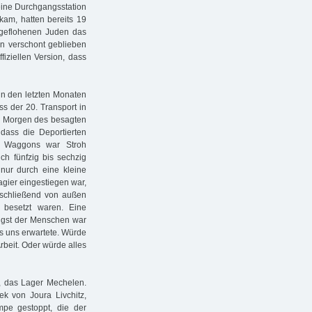
 eine Durchgangsstation
nkam, hatten bereits 19
 geflohenen Juden das
n verschont geblieben
fiziellen Version, dass
in den letzten Monaten
ss der 20. Transport in
 Am Morgen des besagten
 dass die Deportierten
 Waggons war Stroh
ch fünfzig bis sechzig
 nur durch eine kleine
agier eingestiegen war,
schließend von außen
 besetzt waren. Eine
Angst der Menschen war
as uns erwartete. Würde
rbeit. Oder würde alles
, das Lager Mechelen.
k von Joura Livchitz,
mpe gestoppt, die der