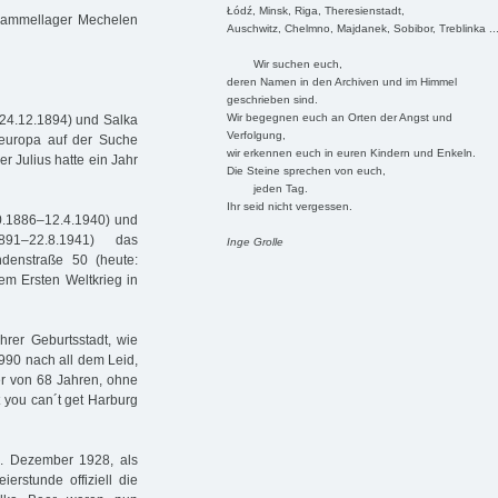
Łódź, Minsk, Riga, Theresienstadt,
 Sammellager Mechelen
Auschwitz, Chelmno, Majdanek, Sobibor, Treblinka ..
Wir suchen euch,
deren Namen in den Archiven und im Himmel
geschrieben sind.
Wir begegnen euch an Orten der Angst und
(*24.12.1894) und Salka
Verfolgung,
steuropa auf der Suche
wir erkennen euch in euren Kindern und Enkeln.
r Julius hatte ein Jahr
Die Steine sprechen von euch,
jeden Tag.
Ihr seid nicht vergessen.
10.1886–12.4.1940) und
891–22.8.1941) das
Inge Grolle
denstraße 50 (heute:
dem Ersten Weltkrieg in
hrer Geburtsstadt, wie
1990 nach all dem Leid,
ter von 68 Jahren, ohne
t you can´t get Harburg
4. Dezember 1928, als
erstunde offiziell die