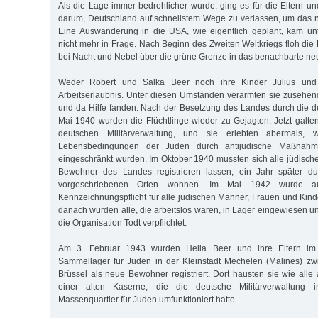
Als die Lage immer bedrohlicher wurde, ging es für die Eltern un
darum, Deutschland auf schnellstem Wege zu verlassen, um das n
Eine Auswanderung in die USA, wie eigentlich geplant, kam u
nicht mehr in Frage. Nach Beginn des Zweiten Weltkriegs floh die
bei Nacht und Nebel über die grüne Grenze in das benachbarte neu
Weder Robert und Salka Beer noch ihre Kinder Julius und 
Arbeitserlaubnis. Unter diesen Umständen verarmten sie zusehen
und da Hilfe fanden. Nach der Besetzung des Landes durch die 
Mai 1940 wurden die Flüchtlinge wieder zu Gejagten. Jetzt galt
deutschen Militärverwaltung, und sie erlebten abermals,
Lebensbedingungen der Juden durch antijüdische Maßnahmen
eingeschränkt wurden. Im Oktober 1940 mussten sich alle jüdis
Bewohner des Landes registrieren lassen, ein Jahr später du
vorgeschriebenen Orten wohnen. Im Mai 1942 wurde a
Kennzeichnungspflicht für alle jüdischen Männer, Frauen und Kind
danach wurden alle, die arbeitslos waren, in Lager eingewiesen u
die Organisation Todt verpflichtet.
Am 3. Februar 1943 wurden Hella Beer und ihre Eltern im 
Sammellager für Juden in der Kleinstadt Mechelen (Malines) z
Brüssel als neue Bewohner registriert. Dort hausten sie wie alle 
einer alten Kaserne, die die deutsche Militärverwaltung 
Massenquartier für Juden umfunktioniert hatte.