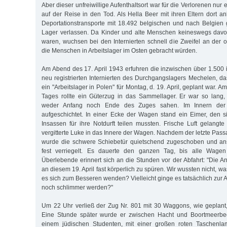
Aber dieser unfreiwillige Aufenthaltsort war für die Verlorenen nur
auf der Reise in den Tod. Als Hella Beer mit ihren Eltern dort a
Deportationstransporte mit 18.492 belgischen und nach Belgien
Lager verlassen. Da Kinder und alte Menschen keineswegs davo
waren, wuchsen bei den Internierten schnell die Zweifel an der of
die Menschen in Arbeitslager im Osten gebracht würden.
Am Abend des 17. April 1943 erfuhren die inzwischen über 1.500 
neu registrierten Internierten des Durchgangslagers Mechelen, da
ein "Arbeitslager in Polen" für Montag, d. 19. April, geplant war.
Tages rollte ein Güterzug in das Sammellager. Er war so lang,
weder Anfang noch Ende des Zuges sahen. Im Innern der
aufgeschichtet. In einer Ecke der Wagen stand ein Eimer, den si
Insassen für ihre Notdurft teilen mussten. Frische Luft gelangte
vergitterte Luke in das Innere der Wagen. Nachdem der letzte Pass
wurde die schwere Schiebetür quietschend zugeschoben und an
fest verriegelt. Es dauerte den ganzen Tag, bis alle Wagen
Überlebende erinnert sich an die Stunden vor der Abfahrt: "Die 
an diesem 19. April fast körperlich zu spüren. Wir wussten nicht, w
es sich zum Besseren wenden? Vielleicht ginge es tatsächlich zur A
noch schlimmer werden?"
Um 22 Uhr verließ der Zug Nr. 801 mit 30 Waggons, wie geplant
Eine Stunde später wurde er zwischen Hacht und Boortmeerbee
einem jüdischen Studenten, mit einer großen roten Taschenla