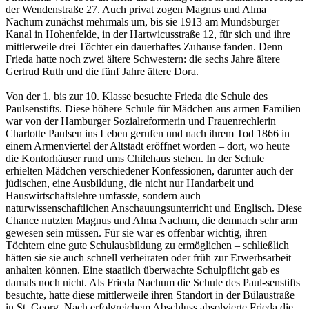
der Wendenstraße 27. Auch privat zogen Magnus und Alma
Nachum zunächst mehrmals um, bis sie 1913 am Mundsburger
Kanal in Hohenfelde, in der Hartwicusstraße 12, für sich und ihre
mittlerweile drei Töchter ein dauerhaftes Zuhause fanden. Denn
Frieda hatte noch zwei ältere Schwestern: die sechs Jahre ältere
Gertrud Ruth und die fünf Jahre ältere Dora.
Von der 1. bis zur 10. Klasse besuchte Frieda die Schule des
Paulsenstifts. Diese höhere Schule für Mädchen aus armen Familien
war von der Hamburger Sozialreformerin und Frauenrechlerin
Charlotte Paulsen ins Leben gerufen und nach ihrem Tod 1866 in
einem Armenviertel der Altstadt eröffnet worden – dort, wo heute
die Kontorhäuser rund ums Chilehaus stehen. In der Schule
erhielten Mädchen verschiedener Konfessionen, darunter auch der
jüdischen, eine Ausbildung, die nicht nur Handarbeit und
Hauswirtschaftslehre umfasste, sondern auch
naturwissenschaftlichen Anschauungsunterricht und Englisch. Diese
Chance nutzten Magnus und Alma Nachum, die demnach sehr arm
gewesen sein müssen. Für sie war es offenbar wichtig, ihren
Töchtern eine gute Schulausbildung zu ermöglichen – schließlich
hätten sie sie auch schnell verheiraten oder früh zur Erwerbsarbeit
anhalten können. Eine staatlich überwachte Schulpflicht gab es
damals noch nicht. Als Frieda Nachum die Schule des Paul-senstifts
besuchte, hatte diese mittlerweile ihren Standort in der Bülaustraße
in St. Georg. Nach erfolgreichem Abschluss absolvierte Frieda die