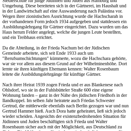
Siedlerschule für junge Jüdinnen und Juden aus Hamburg und
Umgebung. Diese bereiteten sich in der Gärtnerei, im Haushalt und
in der Landwirtschaft auf eine Auswanderung nach Palästina vor.
Wegen ihrer zionistischen Ausrichtung wurde die Hachscharah in
der vorhandenen Form jedoch 1934 aufgegeben und stattdessen ein
Ausbildungslehrgang für Gärtner eingerichtet. Dazu wurden um das
Haus herum Felder angelegt, welche die jungen Leute bestellten,
und ein Treibhaus errichtet.
Da die Abteilung, in der Frieda Nachum bei der Jüdischen
Gemeinde arbeitete, sich seit Ende 1933 auch um
"Berufsumschichtungen" kümmerte, wozu die Hachschara gehörte,
war sie vor allem aus diesem Grund auf der Wilhelminenhöhe. Dort
lernte sie ihren künftigen Ehemann kennen: Walter Rosenbaum
leitete die Ausbildungslehrgänge für künftige Gärtner.
Nach ihrer Heirat 1939 zogen Frieda und er aus Blankenese nach
Ohlsdorf, wo sie in der Fuhlsbütteler Straße 600 eine eigene
Wohnung fanden – ganz in der Nähe des jüdischen Friedhofs in der
Ilandkoppel. Im selben Jahr heiratete auch Friedas Schwester
Gertrud, die mittlerweile ebenfalls nach Berlin gezogen war und nun
Gertrud Hammer hieß. Auch Dora hatte geheiratet, ließ sich jedoch
wieder scheiden. Angesichts der existenzbedrohenden Situation für
Jüdinnen und Juden beschäftigten sich Frieda und Walter
Rosenbaum sicher auch mit der Möglichkeit, aus Deutschland zu