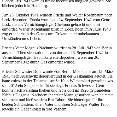
fliehen. Bis 1941 wäre es für sie theoretisch möglich gewesen. Sie
blieben jedoch in Hamburg.
Am 25. Oktober 1941 wurden Frieda und Walter Rosenbaum nach
Lodz deportiert. Frieda wurde am 24. September 1942 vom Getto
Lodz aus ins Vernichtungslager Chelmno gebracht und dort
ermordet. Walter Rosenbaum blieb in Lodz, noch im August 1943
zog er innerhalb des Gettos um. Er kam unter unbekannten
Umständen ums Leben.
Friedas Vater Magnus Nachum wurde am 28. Juli 1942 von Berlin
aus nach Theresienstadt und von dort am 26. September 1942 ins
Vernichtungslager Treblinka weiterdeportiert, wo er am 26.
September 1942 durch Gas ermordet wurde.
Friedas Schwester Dora wurde von Berlin-Moabit aus am 12. März
1943 nach Auschwitz deportiert und in der Gaskammer getötet. Sie
hatte zuletzt in der Trautenaustraße 10 in Wilmersdorf gewohnt, wo
seit 2012 ein Stolperstein für sie liegt. Friedas Schwester Gertrud
konnte nach Palästina fliehen und lebte dort im 1920 gegründeten
Kibbuz Degania. Nachdem ihr erster Mann gestorben war, heiratete
sie erneut und hieß seitdem Rut Tabori. Sie hinterlegte für ihre
beiden Schwestern, ihren Vater und ihren Schwager Walter 1955
jeweils ein Gedenkblatt in Yad Vashem.