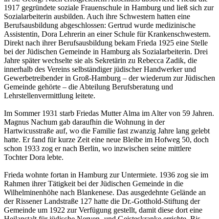
1917 gegründete soziale Frauenschule in Hamburg und ließ sich zur
Sozialarbeiterin ausbilden. Auch ihre Schwestern hatten eine
Berufsausbildung abgeschlossen: Gertrud wurde medizinische
Assistentin, Dora Lehrerin an einer Schule für Krankenschwestern.
Direkt nach ihrer Berufsausbildung bekam Frieda 1925 eine Stelle
bei der Jüdischen Gemeinde in Hamburg als Sozialarbeiterin. Drei
Jahre später wechselte sie als Sekretärin zu Rebecca Zadik, die
innerhalb des Vereins selbständiger jüdischer Handwerker und
Gewerbetreibender in Groß-Hamburg – der wiederum zur Jüdischen
Gemeinde gehörte – die Abteilung Berufsberatung und
Lehrstellenvermittlung leitete.
Im Sommer 1931 starb Friedas Mutter Alma im Alter von 59 Jahren.
Magnus Nachum gab daraufhin die Wohnung in der
Hartwicusstraße auf, wo die Familie fast zwanzig Jahre lang gelebt
hatte. Er fand für kurze Zeit eine neue Bleibe im Hofweg 50, doch
schon 1933 zog er nach Berlin, wo inzwischen seine mittlere
Tochter Dora lebte.
Frieda wohnte fortan in Hamburg zur Untermiete. 1936 zog sie im
Rahmen ihrer Tätigkeit bei der Jüdischen Gemeinde in die
Wilhelminenhöhe nach Blankenese. Das ausgedehnte Gelände an
der Rissener Landstraße 127 hatte die Dr.-Gotthold-Stiftung der
Gemeinde um 1922 zur Verfügung gestellt, damit diese dort eine
Heilanstalt für jüdische Nerven- und Geisteskranke errichte. Bis