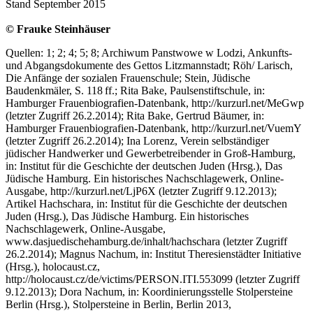
Stand September 2015
© Frauke Steinhäuser
Quellen: 1; 2; 4; 5; 8; Archiwum Panstwowe w Lodzi, Ankunfts-
und Abgangsdokumente des Gettos Litzmannstadt; Röh/ Larisch,
Die Anfänge der sozialen Frauenschule; Stein, Jüdische
Baudenkmäler, S. 118 ff.; Rita Bake, Paulsenstiftschule, in:
Hamburger Frauenbiografien-Datenbank, http://kurzurl.net/MeGwp
(letzter Zugriff 26.2.2014); Rita Bake, Gertrud Bäumer, in:
Hamburger Frauenbiografien-Datenbank, http://kurzurl.net/VuemY
(letzter Zugriff 26.2.2014); Ina Lorenz, Verein selbständiger
jüdischer Handwerker und Gewerbetreibender in Groß-Hamburg,
in: Institut für die Geschichte der deutschen Juden (Hrsg.), Das
Jüdische Hamburg. Ein historisches Nachschlagewerk, Online-
Ausgabe, http://kurzurl.net/LjP6X (letzter Zugriff 9.12.2013);
Artikel Hachschara, in: Institut für die Geschichte der deutschen
Juden (Hrsg.), Das Jüdische Hamburg. Ein historisches
Nachschlagewerk, Online-Ausgabe,
www.dasjuedischehamburg.de/inhalt/hachschara (letzter Zugriff
26.2.2014); Magnus Nachum, in: Institut Theresienstädter Initiative
(Hrsg.), holocaust.cz,
http://holocaust.cz/de/victims/PERSON.ITI.553099 (letzter Zugriff
9.12.2013); Dora Nachum, in: Koordinierungsstelle Stolpersteine
Berlin (Hrsg.), Stolpersteine in Berlin, Berlin 2013,