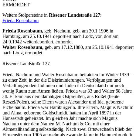
ERMORDET
Weitere Stolpersteine in
Rissener Landstraße 127
:
Frieda Rosenbaum
Frieda Rosenbaum,
geb. Nachum, geb. am 30.1.1906 in
Hamburg, am 25.10.1941 deportiert nach Lodz, von dort am
24.9.1942 weiterdeportiert, ermordet
Walter Rosenbaum,
geb. am 17.12.1880, am 25.10.1941 deportiert
nach Lodz, ermordet
Rissener Landstraße 127
Frieda Nachum und Walter Rosenbaum heirateten im Winter 1939 –
zu einer Zeit, in der die Diskriminierungen, Verfolgungen und
Verhaftungen den Jüdinnen und Juden in Deutschland nur noch
wenig Raum zum Atmen ließen. Frieda war 33 und Walter 58 Jahre
alt. Er kam aus dem damaligen Ostpreußen, aus Rößel (heute
Reszel/Polen), seine Eltern waren Alexander und Ida, geborene
Eichelbaum. Frieda war Hamburgerin. Ihre Eltern, Magnus Nachum
und Alma, geborene Goldschmidt, hatten im April 1897 in der
Hansestadt geheiratet. Im gleichen Jahr machte sich Magnus
Nachum unter dem Namen M. Nachum & Co. mit einer
Altmetallhandlung selbstständig. Nach zwei Ortswechseln blieb der
Firmensitz von 1905 an mehr als zwanzig Jahre in Hammerbrook, in