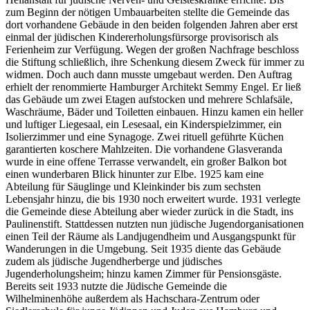
zum Beginn der nötigen Umbauarbeiten stellte die Gemeinde das
dort vorhandene Gebäude in den beiden folgenden Jahren aber erst
einmal der jüdischen Kindererholungsfürsorge provisorisch als
Ferienheim zur Verfügung. Wegen der großen Nachfrage beschloss
die Stiftung schließlich, ihre Schenkung diesem Zweck für immer zu
widmen. Doch auch dann musste umgebaut werden. Den Auftrag
erhielt der renommierte Hamburger Architekt Semmy Engel. Er ließ
das Gebäude um zwei Etagen aufstocken und mehrere Schlafsäle,
Waschräume, Bäder und Toiletten einbauen. Hinzu kamen ein heller
und luftiger Liegesaal, ein Lesesaal, ein Kinderspielzimmer, ein
Isolierzimmer und eine Synagoge. Zwei rituell geführte Küchen
garantierten koschere Mahlzeiten. Die vorhandene Glasveranda
wurde in eine offene Terrasse verwandelt, ein großer Balkon bot
einen wunderbaren Blick hinunter zur Elbe. 1925 kam eine
Abteilung für Säuglinge und Kleinkinder bis zum sechsten
Lebensjahr hinzu, die bis 1930 noch erweitert wurde. 1931 verlegte
die Gemeinde diese Abteilung aber wieder zurück in die Stadt, ins
Paulinenstift. Stattdessen nutzten nun jüdische Jugendorganisationen
einen Teil der Räume als Landjugendheim und Ausgangspunkt für
Wanderungen in die Umgebung. Seit 1935 diente das Gebäude
zudem als jüdische Jugendherberge und jüdisches
Jugenderholungsheim; hinzu kamen Zimmer für Pensionsgäste.
Bereits seit 1933 nutzte die Jüdische Gemeinde die
Wilhelminenhöhe außerdem als Hachschara-Zentrum oder