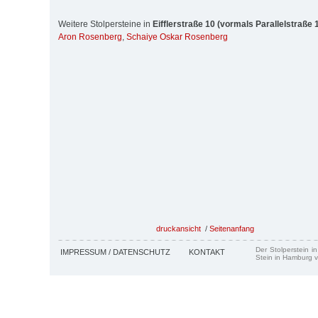
Weitere Stolpersteine in
Eifflerstraße 10 (vormals Parallelstraße 
Aron Rosenberg
,
Schaiye Oskar Rosenberg
druckansicht
/
Seitenanfang
Der Stolperstein i
IMPRESSUM / DATENSCHUTZ
KONTAKT
Stein in Hamburg v