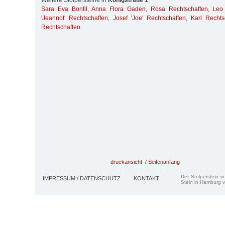
Weitere Stolpersteine in
Königstraße 1
:
Sara Eva Bonfil
,
Anna Flora Gaden
,
Rosa Rechtschaffen
,
Leo
'Jeannot' Rechtschaffen
,
Josef 'Joe' Rechtschaffen
,
Karl Rechts
Rechtschaffen
druckansicht
/
Seitenanfang
Der Stolperstein i
IMPRESSUM / DATENSCHUTZ
KONTAKT
Stein in Hamburg v