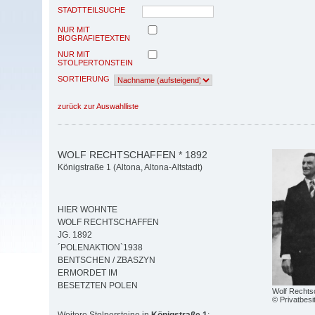
STADTTEILSUCHE
NUR MIT
BIOGRAFIETEXTEN
NUR MIT
STOLPERTONSTEIN
SORTIERUNG
zurück zur Auswahlliste
WOLF RECHTSCHAFFEN * 1892
Königstraße 1 (Altona, Altona-Altstadt)
HIER WOHNTE
WOLF RECHTSCHAFFEN
JG. 1892
´POLENAKTION`1938
BENTSCHEN / ZBASZYN
ERMORDET IM
BESETZTEN POLEN
Wolf Rechtsc
© Privatbesi