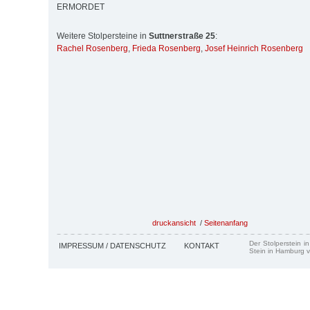
ERMORDET
Weitere Stolpersteine in
Suttnerstraße 25
:
Rachel Rosenberg
,
Frieda Rosenberg
,
Josef Heinrich Rosenberg
druckansicht
/
Seitenanfang
Der Stolperstein i
IMPRESSUM / DATENSCHUTZ
KONTAKT
Stein in Hamburg v